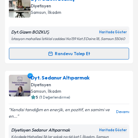
oluşturun. Size bu uzmandan randevu almanız için bir
Diyetisyen
takvim hazırlandığında e-posta ile bilgilendireceğiz.
Samsun
,
İlkadım
E-posta Adresiniz
Dyt.Gizem BOZKUŞ
Haritada Göster
İstasyon mahallesi İstiklal caddesi No159 Kat:3 Daire:18, Samsun 55060
Kişisel verilerimin işlenmesine ilişkin
Aydınlatma
Randevu Talep Et
Randevu Takvimi Talebi
Metni
'ni okudum ve kişisel verilerimin belirtilen
kapsamda işlenmesini kabul ediyorum.
Dyt. Gizem Bozkuş
için randevu takvimi talebi
Dyt. Sedanur Altıparmak
oluşturun. Size bu uzmandan randevu almanız için bir
Takvim Talebini Gönder
Diyetisyen
takvim hazırlandığında e-posta ile bilgilendireceğiz.
Samsun
,
İlkadım
5
(
1
Değerlendirme)
E-posta Adresiniz
Kendisi tanıdığım en enerjik, en pozitif, en samimi ve
Devamı
en...
Diyetisyen Sedanur Altıparmak
Haritada Göster
Kişisel verilerimin işlenmesine ilişkin
Aydınlatma
Kılıçdede Mahallesi 56 lar sokak no:46 kat:1, İlkadım, Samsun