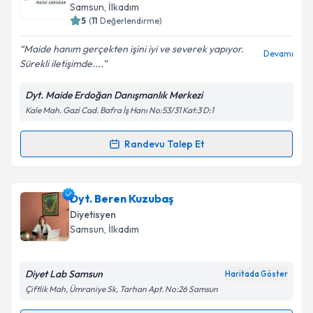
takvim hazırlandığında e-posta ile bilgilendireceğiz.
Samsun
,
İlkadım
5
(
11
Değerlendirme)
E-posta Adresiniz
Maide hanım gerçekten işini iyi ve severek yapıyor.
Devamı
Sürekli iletişimde....
Dyt. Maide Erdoğan Danışmanlık Merkezi
Kişisel verilerimin işlenmesine ilişkin
Aydınlatma
Kale Mah. Gazi Cad. Bafra İş Hanı No:53/31 Kat:3 D:1
Metni
'ni okudum ve kişisel verilerimin belirtilen
kapsamda işlenmesini kabul ediyorum.
Randevu Talep Et
Randevu Takvimi Talebi
Takvim Talebini Gönder
Dyt. Maide Erdoğan
için randevu takvimi talebi
Dyt. Beren Kuzubaş
oluşturun. Size bu uzmandan randevu almanız için bir
Diyetisyen
takvim hazırlandığında e-posta ile bilgilendireceğiz.
Samsun
,
İlkadım
E-posta Adresiniz
Diyet Lab Samsun
Haritada Göster
Çiftlik Mah, Ümraniye Sk, Tarhan Apt. No:26 Samsun