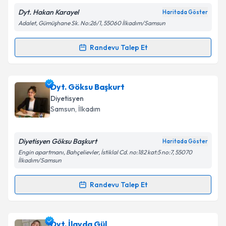
Dyt. Hakan Karayel
Haritada Göster
Adalet, Gümüşhane Sk. No:26/1, 55060 İlkadım/Samsun
Kişisel verilerimin işlenmesine ilişkin
Aydınlatma
Randevu Talep Et
Randevu Takvimi Talebi
Metni
'ni okudum ve kişisel verilerimin belirtilen
kapsamda işlenmesini kabul ediyorum.
Dyt. Hakan Karayel
için randevu takvimi talebi
Dyt. Göksu Başkurt
oluşturun. Size bu uzmandan randevu almanız için bir
Takvim Talebini Gönder
Diyetisyen
takvim hazırlandığında e-posta ile bilgilendireceğiz.
Samsun
,
İlkadım
E-posta Adresiniz
Diyetisyen Göksu Başkurt
Haritada Göster
Engin apartmanı, Bahçelievler, İstiklal Cd. no:182 kat:5 no:7, 55070
İlkadım/Samsun
Kişisel verilerimin işlenmesine ilişkin
Aydınlatma
Randevu Talep Et
Metni
'ni okudum ve kişisel verilerimin belirtilen
Randevu Takvimi Talebi
kapsamda işlenmesini kabul ediyorum.
Dyt. Göksu Başkurt
için randevu takvimi talebi
Dyt. İlayda Gül