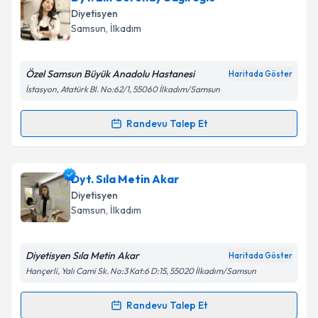
oluşturun. Size bu uzmandan randevu almanız için bir
Diyetisyen
takvim hazırlandığında e-posta ile bilgilendireceğiz.
Samsun
,
İlkadım
E-posta Adresiniz
Özel Samsun Büyük Anadolu Hastanesi
Haritada Göster
İstasyon, Atatürk Bl. No:62/1, 55060 İlkadım/Samsun
Kişisel verilerimin işlenmesine ilişkin
Aydınlatma
Randevu Talep Et
Randevu Takvimi Talebi
Metni
'ni okudum ve kişisel verilerimin belirtilen
kapsamda işlenmesini kabul ediyorum.
Dyt. Elif Serenay Sağıroğlu
için randevu takvimi
Dyt. Sıla Metin Akar
talebi oluşturun. Size bu uzmandan randevu almanız
Takvim Talebini Gönder
Diyetisyen
için bir takvim hazırlandığında e-posta ile
Samsun
,
İlkadım
bilgilendireceğiz.
E-posta Adresiniz
Diyetisyen Sıla Metin Akar
Haritada Göster
Hançerli, Yalı Cami Sk. No:3 Kat:6 D:15, 55020 İlkadım/Samsun
Randevu Talep Et
Randevu Takvimi Talebi