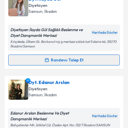
Takvim Talebini Gönder
oluşturun. Size bu uzmandan randevu almanız için bir
Diyetisyen
takvim hazırlandığında e-posta ile bilgilendireceğiz.
Samsun
,
İlkadım
E-posta Adresiniz
Diyetisyen İlayda Gül Sağlıklı Beslenme ve
Haritada Göster
Diyet Danışmanlık Merkezi
Kılıçdede, Ülkem Sk. Borkonut niş iş merkezi a blok kat 5 daire 46, 55070
İlkadım/Samsun
Kişisel verilerimin işlenmesine ilişkin
Aydınlatma
Metni
'ni okudum ve kişisel verilerimin belirtilen
Randevu Talep Et
kapsamda işlenmesini kabul ediyorum.
Randevu Takvimi Talebi
Takvim Talebini Gönder
Dyt. İlayda Gül
için randevu takvimi talebi oluşturun.
Dyt. Edanur Arslan
Size bu uzmandan randevu almanız için bir takvim
Diyetisyen
hazırlandığında e-posta ile bilgilendireceğiz.
Samsun
,
İlkadım
E-posta Adresiniz
Edanur Arslan Beslenme Ve Diyet
Haritada Göster
Danışmanlık Merkezi
Bahçelievler Mh. İstiklal Cd. Özden Apt. No: 132/7 İlkadım/SAMSUN