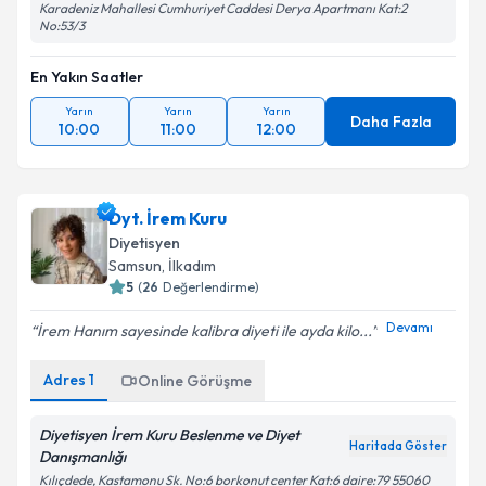
Karadeniz Mahallesi Cumhuriyet Caddesi Derya Apartmanı Kat:2
No:53/3
En Yakın Saatler
Yarın
Yarın
Yarın
Daha Fazla
10:00
11:00
12:00
Dyt. İrem Kuru
Diyetisyen
Samsun
,
İlkadım
5
(
26
Değerlendirme)
Devamı
İrem Hanım sayesinde kalibra diyeti ile ayda kilo...
Adres
1
Online Görüşme
Diyetisyen İrem Kuru Beslenme ve Diyet
Haritada Göster
Danışmanlığı
Kılıçdede, Kastamonu Sk. No:6 borkonut center Kat:6 daire:79 55060