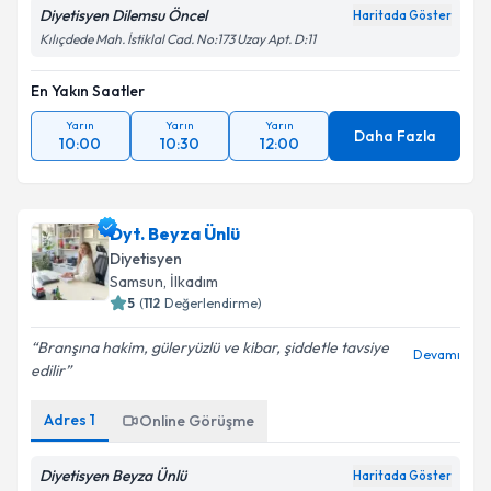
Diyetisyen Dilemsu Öncel
Haritada Göster
Kılıçdede Mah. İstiklal Cad. No:173 Uzay Apt. D:11
En Yakın Saatler
Yarın
Yarın
Yarın
Daha Fazla
10:00
10:30
12:00
Dyt. Beyza Ünlü
Diyetisyen
Samsun
,
İlkadım
5
(
112
Değerlendirme)
Branşına hakim, güleryüzlü ve kibar, şiddetle tavsiye
Devamı
edilir
Adres
1
Online Görüşme
Diyetisyen Beyza Ünlü
Haritada Göster