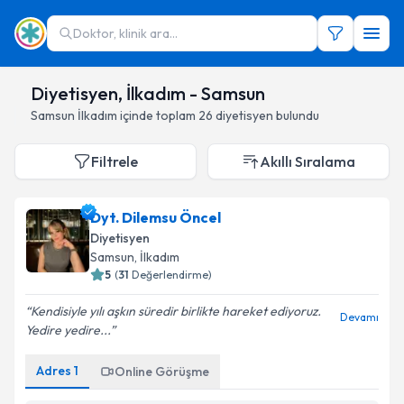
Doktor, klinik ara...
Diyetisyen, İlkadım - Samsun
Samsun
İlkadım
içinde toplam
26
diyetisyen
bulundu
Filtrele
Akıllı Sıralama
Dyt. Dilemsu Öncel
Diyetisyen
Samsun
,
İlkadım
5
(
31
Değerlendirme)
Kendisiyle yılı aşkın süredir birlikte hareket ediyoruz.
Devamı
Yedire yedire...
Adres
1
Online Görüşme