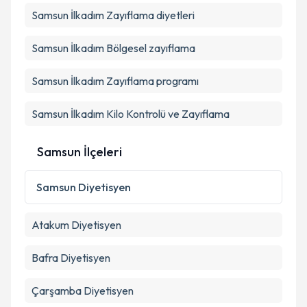
Samsun İlkadım Zayıflama diyetleri
Kişisel verilerimin işlenmesine ilişkin
Aydınlatma
Samsun İlkadım Bölgesel zayıflama
Metni
'ni okudum ve kişisel verilerimin belirtilen
kapsamda işlenmesini kabul ediyorum.
Samsun İlkadım Zayıflama programı
Samsun İlkadım Kilo Kontrolü ve Zayıflama
Takvim Talebini Gönder
Samsun İlçeleri
Samsun
Diyetisyen
Atakum
Diyetisyen
Bafra
Diyetisyen
Çarşamba
Diyetisyen