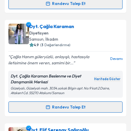
Randevu Talep Et
Randevu Takvimi Talebi
Takvim Talebini Gönder
Dyt. Merve Kaynar
için randevu takvimi talebi
Dyt. Çağla Karaman
oluşturun. Size bu uzmandan randevu almanız için bir
Diyetisyen
takvim hazırlandığında e-posta ile bilgilendireceğiz.
Samsun
,
İlkadım
4.9
(
3
Değerlendirme)
E-posta Adresiniz
Çağla Hanım güleryüzlü, anlayışlı, hastasıyla
Devamı
iletisimine önem veren, samimi bir...
Dyt. Çağla Karaman Beslenme ve Diyet
Kişisel verilerimin işlenmesine ilişkin
Aydınlatma
Haritada Göster
Danışmanlık Merkezi
Metni
'ni okudum ve kişisel verilerimin belirtilen
Güzelyalı, Güzelyalı mah. 3034.sokak Bilgin apt. No:9 kat:2 Daire,
kapsamda işlenmesini kabul ediyorum.
Atakent Cd. 55270 Atakum/Samsun
Randevu Talep Et
Takvim Talebini Gönder
Randevu Takvimi Talebi
Dyt. Çağla Karaman
için randevu takvimi talebi
Dyt. Elif Serenay Sağıroğlu