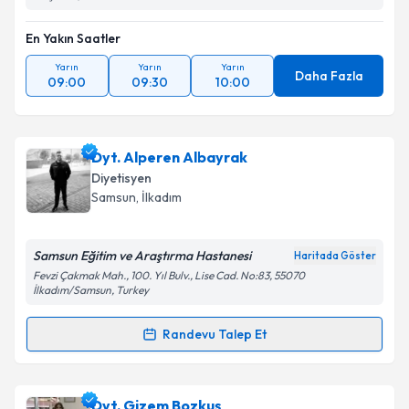
En Yakın Saatler
Yarın
Yarın
Yarın
Daha Fazla
09:00
09:30
10:00
Dyt. Alperen Albayrak
Diyetisyen
Samsun
,
İlkadım
Samsun Eğitim ve Araştırma Hastanesi
Haritada Göster
Fevzi Çakmak Mah., 100. Yıl Bulv., Lise Cad. No:83, 55070
İlkadım/Samsun, Turkey
Randevu Talep Et
Randevu Takvimi Talebi
Dyt. Alperen Albayrak
için randevu takvimi talebi
Dyt. Gizem Bozkuş