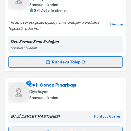
takvim hazırlandığında e-posta ile bilgilendireceğiz.
Samsun
,
İlkadım
5
(
1
Değerlendirme)
E-posta Adresiniz
Tedavi süreci güzel açıklayıcı ve anlaşılır kendisine
Devamı
teşekkür ederim.
Dyt. Zeynep Sena Erdoğan
Kişisel verilerimin işlenmesine ilişkin
Aydınlatma
Samsun / İlkadım
Metni
'ni okudum ve kişisel verilerimin belirtilen
kapsamda işlenmesini kabul ediyorum.
Randevu Talep Et
Randevu Takvimi Talebi
Takvim Talebini Gönder
Dyt. Zeynep Sena Erdoğan
için randevu takvimi
Dyt. Gonca Pınarbaşı
talebi oluşturun. Size bu uzmandan randevu almanız
Diyetisyen
için bir takvim hazırlandığında e-posta ile
Samsun
,
İlkadım
bilgilendireceğiz.
E-posta Adresiniz
GAZİ DEVLET HASTANESİ
Haritada Göster