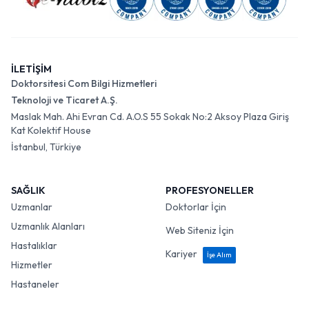
İLETİŞİM
Doktorsitesi Com Bilgi Hizmetleri
Teknoloji ve Ticaret A.Ş.
Maslak Mah. Ahi Evran Cd. A.O.S 55 Sokak No:2 Aksoy Plaza Giriş
Kat Kolektif House
İstanbul, Türkiye
SAĞLIK
PROFESYONELLER
Uzmanlar
Doktorlar İçin
Uzmanlık Alanları
Web Siteniz İçin
Hastalıklar
Kariyer
İşe Alım
Hizmetler
Hastaneler