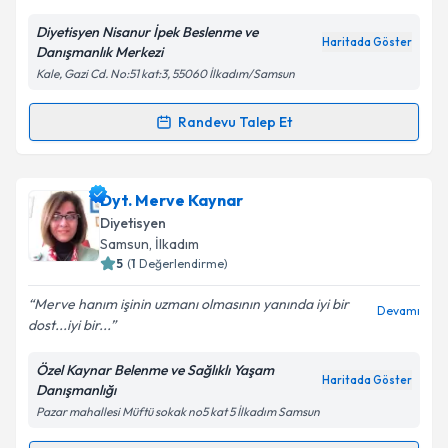
E-posta Adresiniz
Diyetisyen Nisanur İpek Beslenme ve
Haritada Göster
Danışmanlık Merkezi
Kale, Gazi Cd. No:51 kat:3, 55060 İlkadım/Samsun
Kişisel verilerimin işlenmesine ilişkin
Aydınlatma
Metni
'ni okudum ve kişisel verilerimin belirtilen
Randevu Talep Et
Randevu Takvimi Talebi
kapsamda işlenmesini kabul ediyorum.
Dyt. Nisanur İpek
için randevu takvimi talebi
Dyt. Merve Kaynar
Takvim Talebini Gönder
oluşturun. Size bu uzmandan randevu almanız için bir
Diyetisyen
takvim hazırlandığında e-posta ile bilgilendireceğiz.
Samsun
,
İlkadım
5
(
1
Değerlendirme)
E-posta Adresiniz
Merve hanım işinin uzmanı olmasının yanında iyi bir
Devamı
dost...iyi bir...
Özel Kaynar Belenme ve Sağlıklı Yaşam
Kişisel verilerimin işlenmesine ilişkin
Aydınlatma
Haritada Göster
Danışmanlığı
Metni
'ni okudum ve kişisel verilerimin belirtilen
Pazar mahallesi Müftü sokak no5 kat 5 İlkadım Samsun
kapsamda işlenmesini kabul ediyorum.