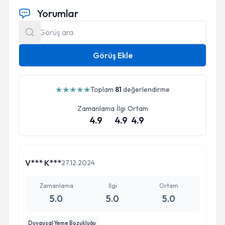
Yorumlar
2021 HALİÇ ÜNİVERSİTESİ/ Diyetisyen
Simülasyonu Uygulama
Eğitimi
Görüş Ekle
2021 TÜRKİYE DİYABET DERNEĞİ/ 6.
Diyabet Tedavi Sempozyumu
★
★
★
★
★
Toplam
81
değerlendirme
2021 METABOLİK VE BARİATRİK
CERRAHİ DİYETİSYENLİĞİ DERNEĞİ/Bariatrik
Zamanlama
İlgi
Ortam
Cerrahide Multidisipliner Yaklaşım
4.9
4.9
4.9
2020 İSTANBUL MEDİPOL
ÜNİVERSİTESİ/ Multidisipliner Yaklaşımla Yeme
Bilimi
V*** K***
27.12.2024
Sempozyumu
Zamanlama
İlgi
Ortam
2018 SAYORG/Sağlık Sektörü Zirvesi
5.0
5.0
5.0
Duygusal Yeme Bozukluğu