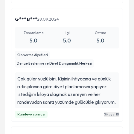
etti. Hoş sohbeti ve güleryüzüyle memnun
kalacağınızdan emin olabilirsiniz.
G*** B***
28.09.2024
Zamanlama
İlgi
Ortam
5.0
5.0
5.0
Kilo verme diyetleri
Denge Beslenme ve Diyet Danışmanlık Merkezi
Çok güler yüzlü biri. Kişinin ihtiyacına ve günlük
rutin planına göre diyet planlamasını yapıyor.
İstediğim kiloya ulaşmak üzereyim ve her
randevudan sonra yüzümde gülücükle çıkıyorum.
Randevu sonrası
Şikayet Et