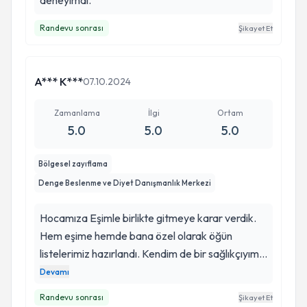
deneyimdi.
Randevu sonrası
Şikayet Et
A*** K***
07.10.2024
Zamanlama
İlgi
Ortam
5.0
5.0
5.0
Bölgesel zayıflama
Denge Beslenme ve Diyet Danışmanlık Merkezi
Hocamıza Eşimle birlikte gitmeye karar verdik.
Hem eşime hemde bana özel olarak öğün
listelerimiz hazırlandı. Kendim de bir sağlıkçıyım.
Bir sağlıkçı olarak kan testi istemesi işini hakkıyla
Devamı
yaptığının bir göstergesi olarak bizi çok memnun
Randevu sonrası
Şikayet Et