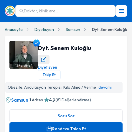
Doktor, klinik ara...
Anasayfa
Diyetisyen
Samsun
Dyt. Senem Kuloğlu
Dyt. Senem Kuloğlu
13
Fotoğraf
Diyetisyen
Dyt. Senem Kuloğlu Profil Fotoğrafı
Takip Et
Obezite, Andulasyon Terapisi, Kilo Alma / Verme
devamı
Samsun
4.9
1 Adres
(
81
Değerlendirme)
Soru Sor
Randevu Talep Et