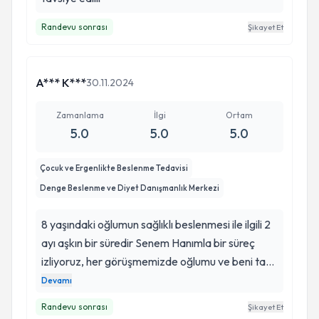
Randevu sonrası
Şikayet Et
A*** K***
30.11.2024
Zamanlama
İlgi
Ortam
5.0
5.0
5.0
Çocuk ve Ergenlikte Beslenme Tedavisi
Denge Beslenme ve Diyet Danışmanlık Merkezi
8 yaşındaki oğlumun sağlıklı beslenmesi ile ilgili 2
ayı aşkın bir süredir Senem Hanımla bir süreç
izliyoruz, her görüşmemizde oğlumu ve beni tatlı
dili ve ilgisi ile karşılayıp, alanında uzmanlığı ile
Devamı
tatmin eden güzel diyetisyenimizi çok seviyoruz.
Randevu sonrası
Şikayet Et