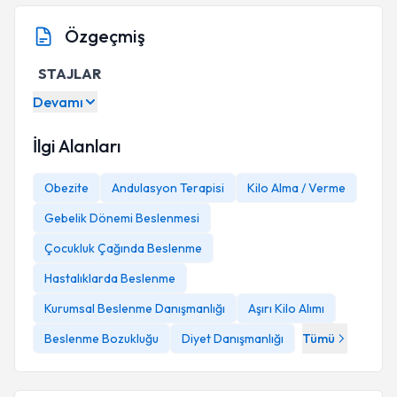
Özgeçmiş
STAJLAR
Zeynep Ceylan Beslenme ve Diyet Danışmanlık
Devamı
Merkezi (2021 - 2021 )
İstanbul Esenler Medipol Hastanesi (2021 -
İlgi Alanları
2021)
Samsun VM Medical Park Hastanesi (2020 -
Obezite
Andulasyon Terapisi
Kilo Alma / Verme
2021)
Gebelik Dönemi Beslenmesi
Medicana International Samsun
Hastanesi (2020 - 2020)
Çocukluk Çağında Beslenme
Hastalıklarda Beslenme
Kurumsal Beslenme Danışmanlığı
Aşırı Kilo Alımı
SEMİNERLER & SERTİFİKALAR
Beslenme Bozukluğu
Diyet Danışmanlığı
Tümü
2021 ETKİN KAMPÜS/ İlk-Orta-İleri
Düzey CHO
Sayımı