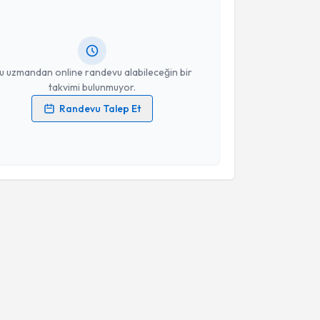
Takvim Talebini Gönder
 randevu almanız için bir takvim hazırlandığında e-
lgilendireceğiz.
resiniz
u uzmandan online randevu alabileceğin bir
takvimi bulunmuyor.
Randevu Talep Et
 verilerimin işlenmesine ilişkin
Aydınlatma Metni
'ni
 ve kişisel verilerimin belirtilen kapsamda
esini kabul ediyorum.
Takvim Talebini Gönder