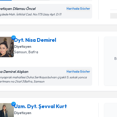
yetisyen Dilemsu Öncel
Haritada Göster
Randevu T
ıçdede Mah. İstiklal Cad. No:173 Uzay Apt. D:11
Dyt. Nisa
uzmandan ra
Dyt. Nisa Demirel
posta ile bi
Diyetisyen
E-posta Ad
Samsun
,
Bafra
B
sa Demirel Alışkan
Haritada Göster
Kişisel
ınyaprak mahallesi Duha Sertkaya bulvarı çiçekli 5. sokak yonca
Randevu T
rtmanı no 2 kat 3 Bafra, Samsun
okudum
işlenm
Uzm. Dyt. 
Size bu uzm
Uzm. Dyt. Şevval Kurt
hazırlandığ
Diyetisyen