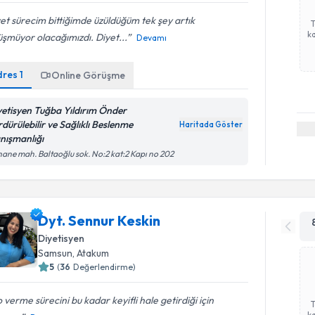
et sürecim bittiğimde üzüldüğüm tek şey artık
ka
şmüyor olacağımızdı. Diyet...
Devamı
dres
1
Online Görüşme
yetisyen Tuğba Yıldırım Önder
rdürülebilir ve Sağlıklı Beslenme
Haritada Göster
nışmanlığı
hane mah. Baltaoğlu sok. No:2 kat:2 Kapı no 202
Dyt. Sennur Keskin
Diyetisyen
Samsun
,
Atakum
5
(
36
Değerlendirme)
o verme sürecini bu kadar keyifli hale getirdiği için
ka