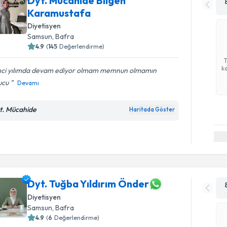
Dyt. Mücahide Bilgen
Karamustafa
Diyetisyen
Samsun
,
Bafra
4.9
(
145
Değerlendirme)
ka
inci yılımda devam ediyor olmam memnun olmamın
ucu
Devamı
t. Mücahide
Haritada Göster
Dyt. Tuğba Yıldırım Önder
Diyetisyen
Samsun
,
Bafra
4.9
(
6
Değerlendirme)