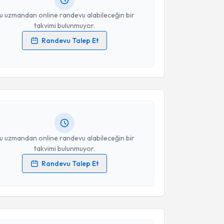
resiniz
u uzmandan online randevu alabileceğin bir
takvimi bulunmuyor.
Randevu Talep Et
akvimi Talebi
 verilerimin işlenmesine ilişkin
Aydınlatma Metni
'ni
 ve kişisel verilerimin belirtilen kapsamda
esini kabul ediyorum.
a Tokalak
için randevu takvimi talebi oluşturun. Size
 randevu almanız için bir takvim hazırlandığında e-
Takvim Talebini Gönder
lgilendireceğiz.
resiniz
u uzmandan online randevu alabileceğin bir
takvimi bulunmuyor.
Randevu Talep Et
 verilerimin işlenmesine ilişkin
Aydınlatma Metni
'ni
 ve kişisel verilerimin belirtilen kapsamda
akvimi Talebi
esini kabul ediyorum.
ah Atmaca
için randevu takvimi talebi oluşturun. Size