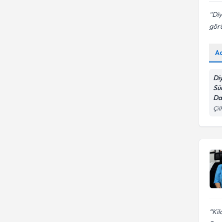
Diy
görü
A
Di
Sü
Da
Çil
Kil