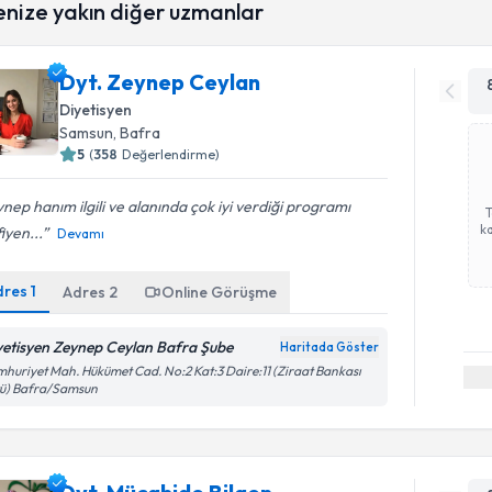
enize yakın diğer uzmanlar
Dyt. Zeynep Ceylan
Diyetisyen
Samsun
,
Bafra
5
(
358
Değerlendirme)
nep hanım ilgili ve alanında çok iyi verdiği programı
ka
iyen...
Devamı
dres
1
Adres
2
Online Görüşme
yetisyen Zeynep Ceylan Bafra Şube
Haritada Göster
huriyet Mah. Hükümet Cad. No:2 Kat:3 Daire:11 (Ziraat Bankası
tü) Bafra/Samsun