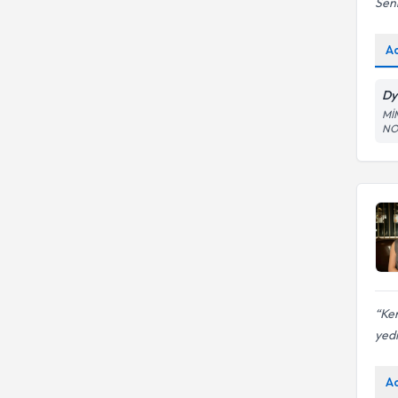
Senn
A
Dy
Mİ
NO
Ken
yedi
A