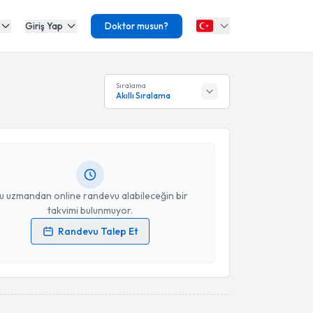
Giriş Yap
Doktor musun?
akvimi Talebi
Sıralama
Akıllı Sıralama
 Taşkıran
için randevu takvimi talebi oluşturun. Size
 randevu almanız için bir takvim hazırlandığında e-
lgilendireceğiz.
resiniz
u uzmandan online randevu alabileceğin bir
takvimi bulunmuyor.
Randevu Talep Et
 verilerimin işlenmesine ilişkin
Aydınlatma Metni
'ni
 ve kişisel verilerimin belirtilen kapsamda
esini kabul ediyorum.