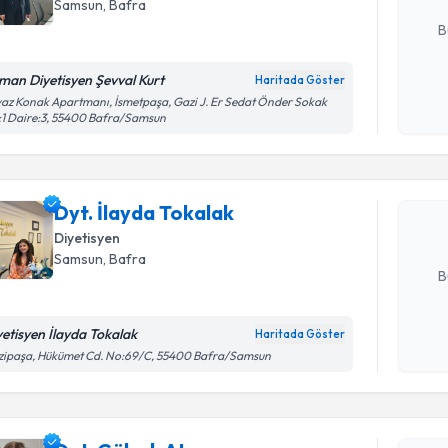
E-posta Ad
Samsun
,
Bafra
B
man Diyetisyen Şevval Kurt
Haritada Göster
Randevu T
Kişisel
az Konak Apartmanı, İsmetpaşa, Gazi J. Er Sedat Önder Sokak
1 Daire:3, 55400 Bafra/Samsun
okudum
işlenm
Dyt. İlayd
bu uzmandan
Dyt. İlayda Tokalak
posta ile bi
Diyetisyen
E-posta Ad
Samsun
,
Bafra
B
yetisyen İlayda Tokalak
Haritada Göster
Kişisel
zipaşa, Hükümet Cd. No:69/C, 55400 Bafra/Samsun
okudum
Randevu T
işlenm
Dyt. Gülş