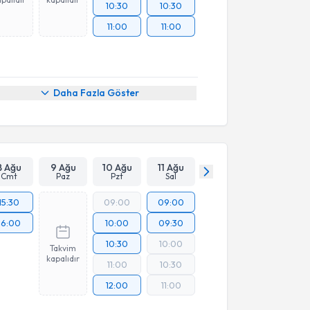
10:30
10:30
11:00
11:00
Daha Fazla Göster
8 Ağu
9 Ağu
10 Ağu
11 Ağu
Cmt
Paz
Pzt
Sal
15:30
09:00
09:00
16:00
10:00
09:30
10:30
10:00
Takvim
kapalıdır
11:00
10:30
12:00
11:00