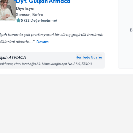
Dyt. Gülşah Atmaca
bu uzmandan
Diyetisyen
posta ile bi
Samsun
,
Bafra
5
(
22
Değerlendirme)
E-posta Ad
B
şah hanımla çok profesyonel bir süreç geçirdik benimde
diklerimi dikkate...
Devamı
Kişisel
okudum
lşah ATMACA
Haritada Göster
işlenm
akhane, Hacı İzzet Ağa Sk. Köprülüoğlu Apt No:2 K:1, 55400