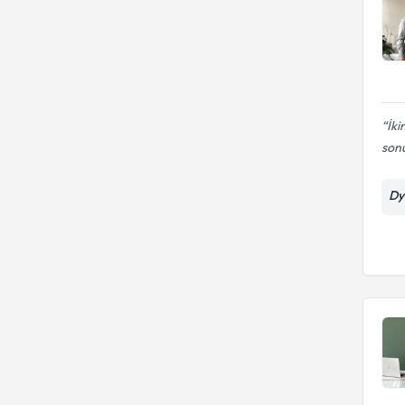
Kilo Alma ve Kilo Verme
Kilo alma diyetleri
Kilo Alma / Verme
Kilo alma ve kilo verme
Kilo Alma
Kilo kaybı diyetleri
Kilo Kontrolü ve Zayıflama
İk
Kilo Kontrolü ve Zayıflama
son
Kilo Kontrolü
Kilo verme diyetleri
Kilo Problemleri
Dy
Kişiye Özel Diyet
Kilo takibi
Online diyet takibi
Sağlıklı beslenme diyetleri