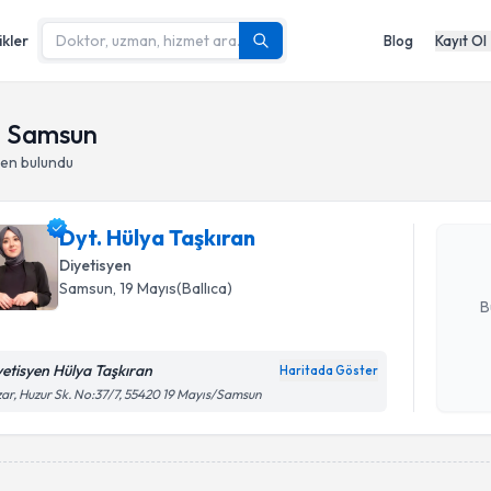
ikler
Blog
Kayıt Ol
Randevu T
 - Samsun
yen
bulundu
Dyt. Hülya
bu uzmandan
Dyt. Hülya Taşkıran
posta ile bi
Diyetisyen
E-posta Ad
Samsun
,
19 Mayıs(Ballıca)
B
yetisyen Hülya Taşkıran
Haritada Göster
Kişisel
ar, Huzur Sk. No:37/7, 55420 19 Mayıs/Samsun
okudum
işlenm