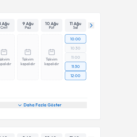
Takvim Talebini Gönder
8 Ağu
9 Ağu
10 Ağu
11 Ağu
Cmt
Paz
Pzt
Sal
10:00
10:30
11:00
Takvim
Takvim
Takvim
palıdır
kapalıdır
kapalıdır
11:30
12:00
Daha Fazla Göster