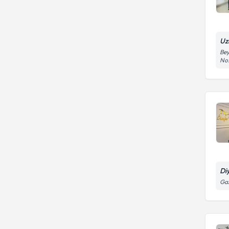
Uz
Bey
No:
Di
Ga