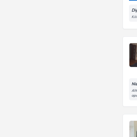
Di
Kıl
Ni
Alt
apa