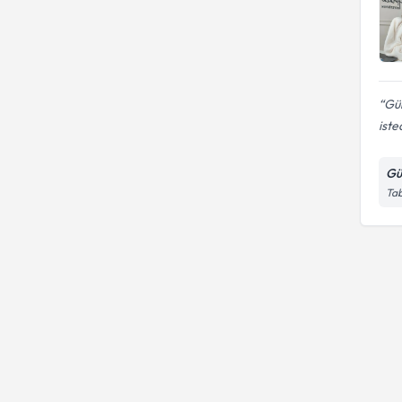
Gül
iste
Gü
Tab