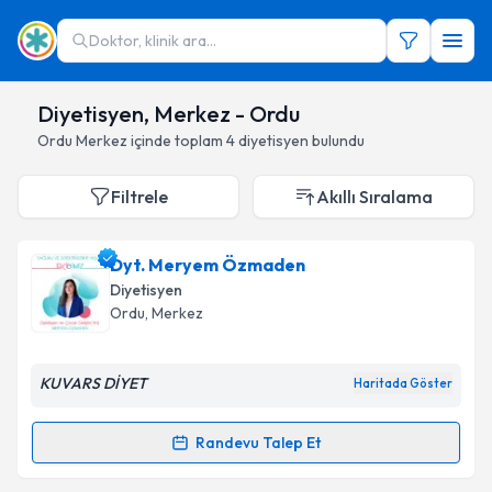
Doktor, klinik ara...
Diyetisyen, Merkez - Ordu
Ordu
Merkez
içinde toplam
4
diyetisyen
bulundu
Filtrele
Akıllı Sıralama
Dyt. Meryem Özmaden
Diyetisyen
Ordu
,
Merkez
KUVARS DİYET
Haritada Göster
Randevu Talep Et
Randevu Takvimi Talebi