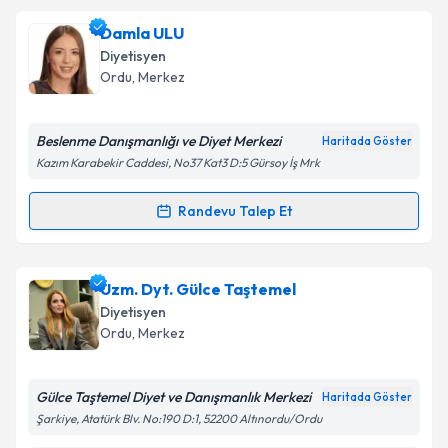
Dyt. Meryem Özmaden
için randevu takvimi talebi
Damla ULU
oluşturun. Size bu uzmandan randevu almanız için bir
Diyetisyen
takvim hazırlandığında e-posta ile bilgilendireceğiz.
Ordu
,
Merkez
E-posta Adresiniz
Beslenme Danışmanlığı ve Diyet Merkezi
Haritada Göster
Kazım Karabekir Caddesi, No37 Kat3 D:5 Gürsoy İş Mrk
Kişisel verilerimin işlenmesine ilişkin
Aydınlatma
Randevu Talep Et
Randevu Takvimi Talebi
Metni
'ni okudum ve kişisel verilerimin belirtilen
kapsamda işlenmesini kabul ediyorum.
Damla ULU
için randevu takvimi talebi oluşturun. Size
Uzm. Dyt. Gülce Taştemel
bu uzmandan randevu almanız için bir takvim
Takvim Talebini Gönder
Diyetisyen
hazırlandığında e-posta ile bilgilendireceğiz.
Ordu
,
Merkez
E-posta Adresiniz
Gülce Taştemel Diyet ve Danışmanlık Merkezi
Haritada Göster
Şarkiye, Atatürk Blv. No:190 D:1, 52200 Altınordu/Ordu