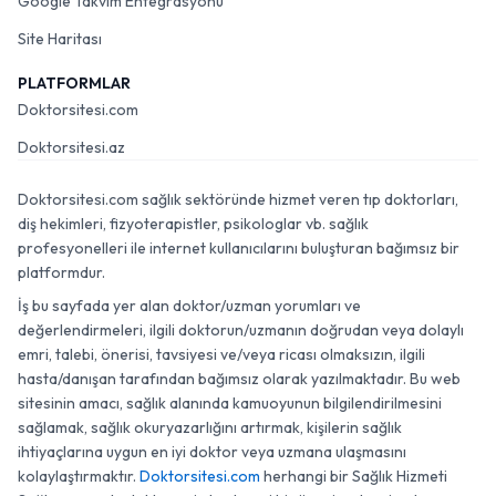
Google Takvim Entegrasyonu
Site Haritası
PLATFORMLAR
Doktorsitesi.com
Doktorsitesi.az
Doktorsitesi.com sağlık sektöründe hizmet veren tıp doktorları,
diş hekimleri, fizyoterapistler, psikologlar vb. sağlık
profesyonelleri ile internet kullanıcılarını buluşturan bağımsız bir
platformdur.
İş bu sayfada yer alan doktor/uzman yorumları ve
değerlendirmeleri, ilgili doktorun/uzmanın doğrudan veya dolaylı
emri, talebi, önerisi, tavsiyesi ve/veya ricası olmaksızın, ilgili
hasta/danışan tarafından bağımsız olarak yazılmaktadır. Bu web
sitesinin amacı, sağlık alanında kamuoyunun bilgilendirilmesini
sağlamak, sağlık okuryazarlığını artırmak, kişilerin sağlık
ihtiyaçlarına uygun en iyi doktor veya uzmana ulaşmasını
kolaylaştırmaktır.
Doktorsitesi.com
herhangi bir Sağlık Hizmeti