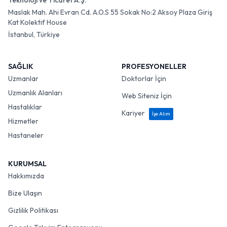
Teknoloji ve Ticaret A.Ş.
Maslak Mah. Ahi Evran Cd. A.O.S 55 Sokak No:2 Aksoy Plaza Giriş
Kat Kolektif House
İstanbul, Türkiye
SAĞLIK
PROFESYONELLER
Uzmanlar
Doktorlar İçin
Uzmanlık Alanları
Web Siteniz İçin
Hastalıklar
Kariyer
İşe Alım
Hizmetler
Hastaneler
KURUMSAL
Hakkımızda
Bize Ulaşın
Gizlilik Politikası