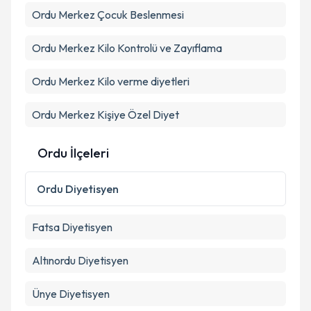
Ordu Merkez Çocuk Beslenmesi
Kişisel verilerimin işlenmesine ilişkin
Aydınlatma
Ordu Merkez Kilo Kontrolü ve Zayıflama
Metni
'ni okudum ve kişisel verilerimin belirtilen
kapsamda işlenmesini kabul ediyorum.
Ordu Merkez Kilo verme diyetleri
Ordu Merkez Kişiye Özel Diyet
Takvim Talebini Gönder
Ordu İlçeleri
Ordu
Diyetisyen
Fatsa
Diyetisyen
Altınordu
Diyetisyen
Ünye
Diyetisyen