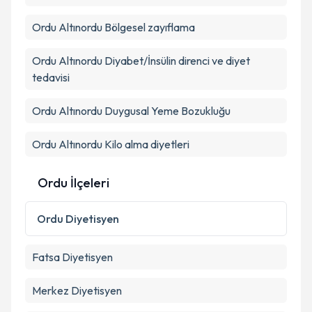
E-posta Adresiniz
Ordu Altınordu Bölgesel zayıflama
Ordu Altınordu Diyabet/İnsülin direnci ve diyet
Kişisel verilerimin işlenmesine ilişkin
Aydınlatma
tedavisi
Metni
'ni okudum ve kişisel verilerimin belirtilen
kapsamda işlenmesini kabul ediyorum.
Ordu Altınordu Duygusal Yeme Bozukluğu
Takvim Talebini Gönder
Ordu Altınordu Kilo alma diyetleri
Ordu İlçeleri
Ordu
Diyetisyen
Fatsa
Diyetisyen
Merkez
Diyetisyen