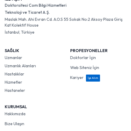
Doktorsitesi Com Bilgi Hizmetleri
Teknoloji ve Ticaret A.Ş.
Maslak Mah. Ahi Evran Cd. A.O.S 55 Sokak No:2 Aksoy Plaza Giriş
Kat Kolektif House
İstanbul, Türkiye
SAĞLIK
PROFESYONELLER
Uzmanlar
Doktorlar İçin
Uzmanlık Alanları
Web Siteniz İçin
Hastalıklar
Kariyer
İşe Alım
Hizmetler
Hastaneler
KURUMSAL
Hakkımızda
Bize Ulaşın