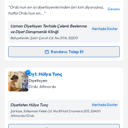
Ordu'nun en iyi diyetisyenlerinden biri kim diyorsanız,
Devamı
hatta Ordu'nun en...
Uzman Diyetisyen Tevhide Çelenk Beslenme
Kişisel verilerimin işlenmesine ilişkin
Aydınlatma
Haritada Göster
ve Diyet Danışmanlık Kliniği
Metni
'ni okudum ve kişisel verilerimin belirtilen
Bahçelievler, Şakir Çoruh Cd. No:37/A, 52200
kapsamda işlenmesini kabul ediyorum.
Randevu Talep Et
Randevu Takvimi Talebi
Takvim Talebini Gönder
Uzm. Dyt. Tevhide Çelenk
için randevu takvimi
Dyt. Hülya Tunç
talebi oluşturun. Size bu uzmandan randevu almanız
Diyetisyen
için bir takvim hazırlandığında e-posta ile
Ordu
,
Altınordu
bilgilendireceğiz.
E-posta Adresiniz
Diyetisten Hülya Tunç
Haritada Göster
Şarkiye, Süleyman Felek Cd. No:89 kat 2 numara 205, 52400
Altınordu/Ordu