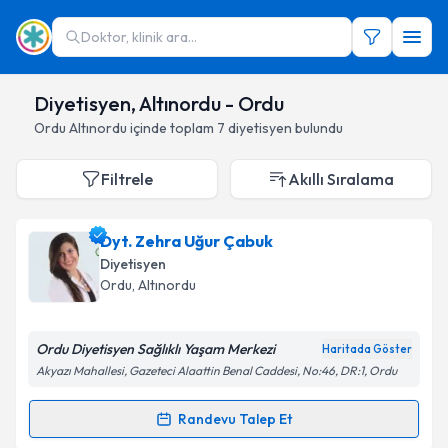
Doktor, klinik ara...
Diyetisyen, Altınordu - Ordu
Ordu
Altınordu
içinde toplam
7
diyetisyen
bulundu
Filtrele
Akıllı Sıralama
Dyt. Zehra Uğur Çabuk
Diyetisyen
Ordu
,
Altınordu
Ordu Diyetisyen Sağlıklı Yaşam Merkezi
Haritada Göster
Akyazı Mahallesi, Gazeteci Alaattin Benal Caddesi, No:46, DR:1, Ordu
Randevu Talep Et
Randevu Takvimi Talebi