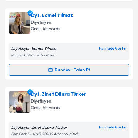
Dyt. Zehra Uğur Çabuk
için randevu takvimi talebi
Dyt. Ecmel Yılmaz
oluşturun. Size bu uzmandan randevu almanız için bir
Diyetisyen
takvim hazırlandığında e-posta ile bilgilendireceğiz.
Ordu
,
Altınordu
E-posta Adresiniz
Diyetisyen Ecmel Yılmaz
Haritada Göster
Karşıyaka Mah. Kıbrıs Cad.
Kişisel verilerimin işlenmesine ilişkin
Aydınlatma
Randevu Talep Et
Randevu Takvimi Talebi
Metni
'ni okudum ve kişisel verilerimin belirtilen
kapsamda işlenmesini kabul ediyorum.
Dyt. Ecmel Yılmaz
için randevu takvimi talebi
Dyt. Zinet Dilara Türker
oluşturun. Size bu uzmandan randevu almanız için bir
Takvim Talebini Gönder
Diyetisyen
takvim hazırlandığında e-posta ile bilgilendireceğiz.
Ordu
,
Altınordu
E-posta Adresiniz
Diyetisyen Zinet Dilara Türker
Haritada Göster
Düz, Park Sk. No:3, 52000 Altınordu/Ordu