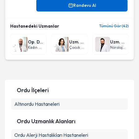
Randevu Al
Hastanedeki Uzmanlar
Tümünü Gör (42)
Op. Dr. Erhan Yavuz
Uzm. Dr. Fatma Beşiroğlu Çetin
Uzm. Dr. Mert Van
Kadın Hastalıkları ve Doğum
Çocuk Sağlığı ve Hastalıkları
Nöroloji (Beyin ve Sinir Hastalıkları)
Ordu
İlçeleri
Altınordu
Hastaneleri
Ordu Uzmanlık Alanları
Ordu
Alerji Hastalıkları
Hastaneleri