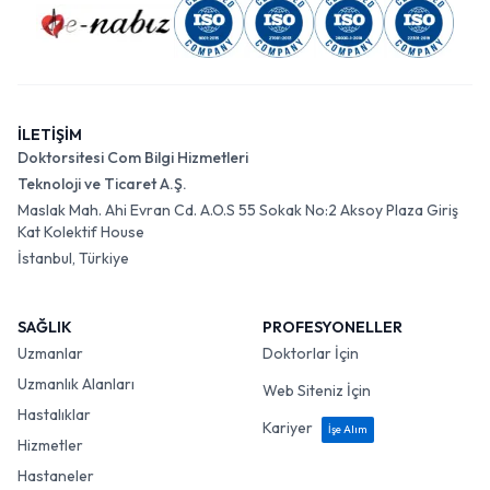
İLETİŞİM
Doktorsitesi Com Bilgi Hizmetleri
Teknoloji ve Ticaret A.Ş.
Maslak Mah. Ahi Evran Cd. A.O.S 55 Sokak No:2 Aksoy Plaza Giriş
Kat Kolektif House
İstanbul, Türkiye
SAĞLIK
PROFESYONELLER
Uzmanlar
Doktorlar İçin
Uzmanlık Alanları
Web Siteniz İçin
Hastalıklar
Kariyer
İşe Alım
Hizmetler
Hastaneler