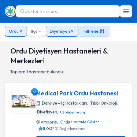
Doktor, klinik ara...
Ordu
İlçe
Diyetisyen
Filtreler
Ordu Diyetisyen Hastaneleri &
Merkezleri
Toplam
1
hastane bulundu.
Medical Park Ordu Hastanesi
Dahiliye - İç Hastalıkları
,
Tıbbi Onkoloji
,
Diyetisyen
,
+ 21 diğer branş
Medical Park Ordu Hastanesi
Altınordu
,
Ordu
Haritada Göster
5.0
(
320
) Değerlendirme