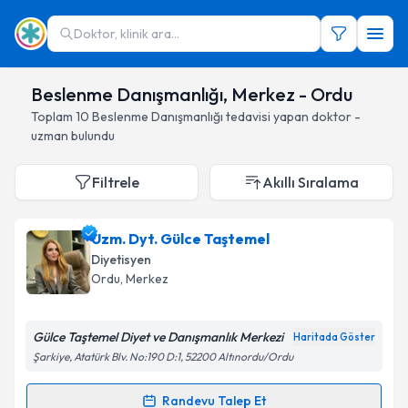
Doktor, klinik ara...
Beslenme Danışmanlığı, Merkez - Ordu
Toplam
10
Beslenme Danışmanlığı
tedavisi yapan doktor -
uzman bulundu
Filtrele
Akıllı Sıralama
Uzm. Dyt. Gülce Taştemel
Diyetisyen
Ordu
, Merkez
Gülce Taştemel Diyet ve Danışmanlık Merkezi
Haritada Göster
Şarkiye, Atatürk Blv. No:190 D:1, 52200 Altınordu/Ordu
Randevu Talep Et