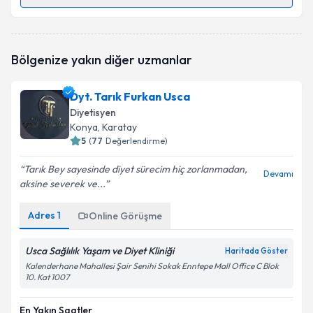
Randevu Takvimi Talebi
Uzm. Dyt. Gülce Taştemel
için randevu takvimi
Bölgenize yakın diğer uzmanlar
talebi oluşturun. Size bu uzmandan randevu almanız
için bir takvim hazırlandığında e-posta ile
bilgilendireceğiz.
Dyt. Tarık Furkan Usca
Diyetisyen
E-posta Adresiniz
Konya
, Karatay
5
(
77
Değerlendirme)
Tarık Bey sayesinde diyet sürecim hiç zorlanmadan,
Devamı
aksine severek ve...
Kişisel verilerimin işlenmesine ilişkin
Aydınlatma
Metni
'ni okudum ve kişisel verilerimin belirtilen
kapsamda işlenmesini kabul ediyorum.
Adres
1
Online Görüşme
Usca Sağlılık Yaşam ve Diyet Kliniği
Haritada Göster
Takvim Talebini Gönder
Kalenderhane Mahallesi Şair Senihi Sokak Enntepe Mall Office C Blok
10. Kat 1007
En Yakın Saatler