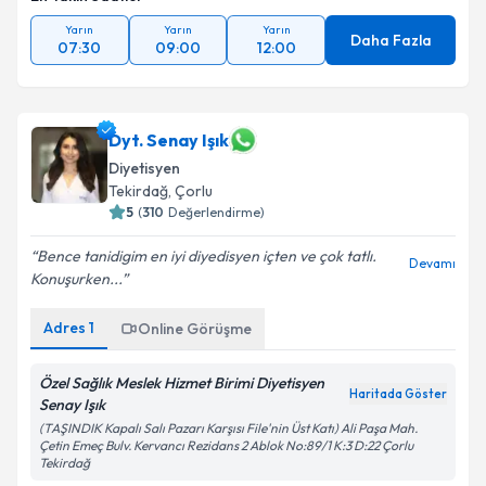
Yarın
Yarın
Yarın
Daha Fazla
07:30
09:00
12:00
Dyt. Senay Işık
Diyetisyen
Tekirdağ
, Çorlu
5
(
310
Değerlendirme)
Bence tanidigim en iyi diyedisyen içten ve çok tatlı.
Devamı
Konuşurken...
Adres
1
Online Görüşme
Özel Sağlık Meslek Hizmet Birimi Diyetisyen
Haritada Göster
Senay Işık
(TAŞINDIK Kapalı Salı Pazarı Karşısı File'nin Üst Katı) Ali Paşa Mah.
Çetin Emeç Bulv. Kervancı Rezidans 2 Ablok No:89/1 K:3 D:22 Çorlu
Tekirdağ