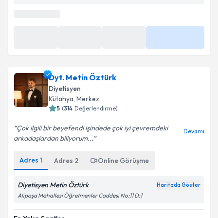
Dyt. Metin Öztürk
Diyetisyen
Kütahya
, Merkez
5
(
314
Değerlendirme)
Çok ilgili bir beyefendi işindede çok iyi çevremdeki
Devamı
arkadaşlardan biliyorum...
Adres
1
Adres
2
Online Görüşme
Diyetisyen Metin Öztürk
Haritada Göster
Alipaşa Mahallesi Öğretmenler Caddesi No:11 D:1