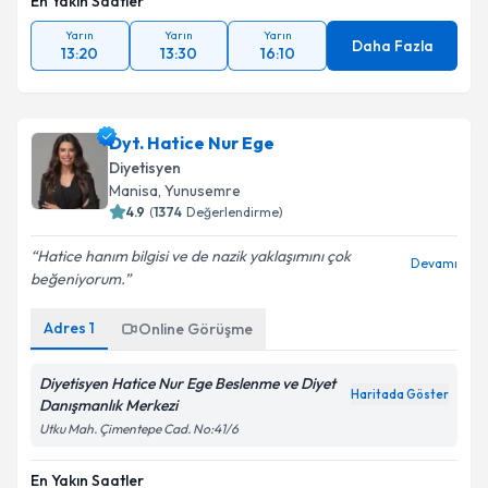
En Yakın Saatler
Yarın
Yarın
Yarın
Daha Fazla
13:20
13:30
16:10
Dyt. Hatice Nur Ege
Diyetisyen
Manisa
, Yunusemre
4.9
(
1374
Değerlendirme)
Hatice hanım bilgisi ve de nazik yaklaşımını çok
Devamı
beğeniyorum.
Adres
1
Online Görüşme
Diyetisyen Hatice Nur Ege Beslenme ve Diyet
Haritada Göster
Danışmanlık Merkezi
Utku Mah. Çimentepe Cad. No:41/6
En Yakın Saatler