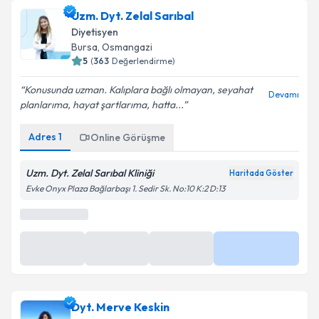
Uzm. Dyt. Zelal Sarıbal
Diyetisyen
Bursa
, Osmangazi
5
(
363
Değerlendirme)
Konusunda uzman. Kalıplara bağlı olmayan, seyahat
Devamı
planlarıma, hayat şartlarıma, hatta...
Adres
1
Online Görüşme
Uzm. Dyt. Zelal Sarıbal Kliniği
Haritada Göster
Evke Onyx Plaza Bağlarbaşı 1. Sedir Sk. No:10 K:2 D:13
En Yakın Saatler
27 Ağu
27 Ağu
27 Ağu
Daha Fazla
09:30
10:00
11:00
Dyt. Merve Keskin