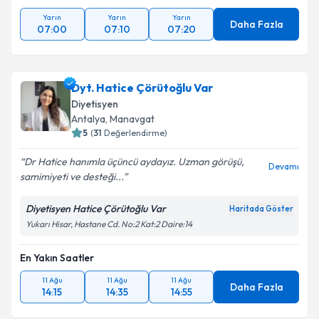
Yarın
Yarın
Yarın
Daha Fazla
07:00
07:10
07:20
Dyt. Hatice Çörütoğlu Var
Diyetisyen
Antalya
, Manavgat
5
(
31
Değerlendirme)
Dr Hatice hanımla üçüncü aydayız. Uzman görüşü,
Devamı
samimiyeti ve desteği...
Diyetisyen Hatice Çörütoğlu Var
Haritada Göster
Yukarı Hisar, Hastane Cd. No:2 Kat:2 Daire:14
En Yakın Saatler
11 Ağu
11 Ağu
11 Ağu
Daha Fazla
14:15
14:35
14:55