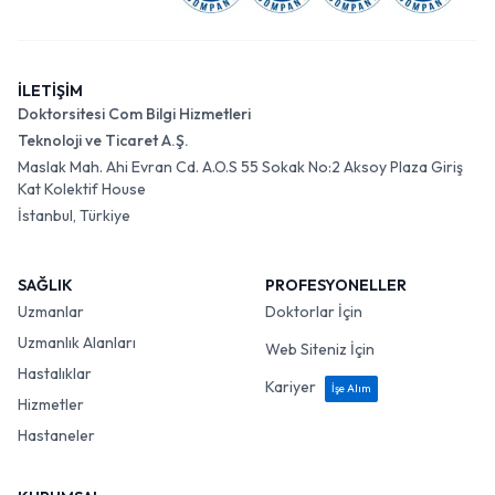
İLETİŞİM
Doktorsitesi Com Bilgi Hizmetleri
Teknoloji ve Ticaret A.Ş.
Maslak Mah. Ahi Evran Cd. A.O.S 55 Sokak No:2 Aksoy Plaza Giriş
Kat Kolektif House
İstanbul, Türkiye
SAĞLIK
PROFESYONELLER
Uzmanlar
Doktorlar İçin
Uzmanlık Alanları
Web Siteniz İçin
Hastalıklar
Kariyer
İşe Alım
Hizmetler
Hastaneler