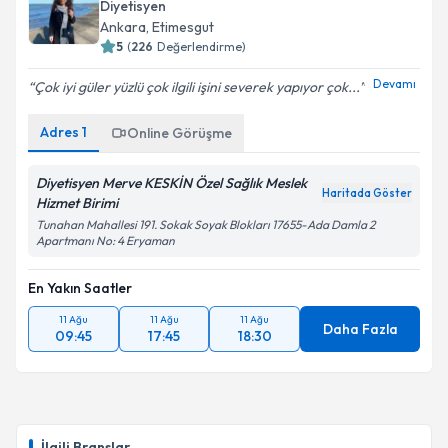
Diyetisyen
Ankara
, Etimesgut
5
(
226
Değerlendirme)
Devamı
Çok iyi güler yüzlü çok ilgili işini severek yapıyor çok...
Adres
1
Online Görüşme
Diyetisyen Merve KESKİN Özel Sağlık Meslek
Haritada Göster
Hizmet Birimi
Tunahan Mahallesi 191. Sokak Soyak Blokları 17655-Ada Damla 2
Apartmanı No: 4 Eryaman
En Yakın Saatler
11 Ağu
11 Ağu
11 Ağu
Daha Fazla
09:45
17:45
18:30