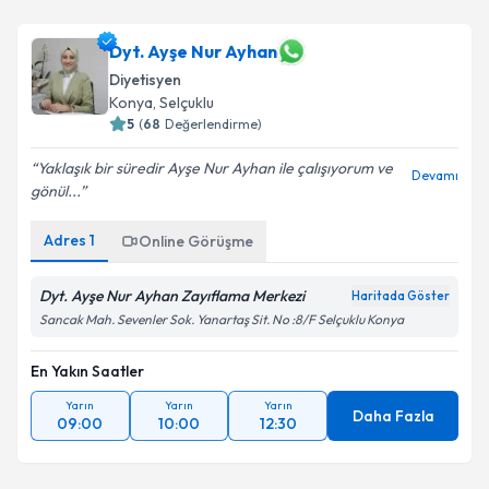
Dyt. Ayşe Nur Ayhan
Diyetisyen
Konya
, Selçuklu
5
(
68
Değerlendirme)
Yaklaşık bir süredir Ayşe Nur Ayhan ile çalışıyorum ve
Devamı
gönül...
Adres
1
Online Görüşme
Dyt. Ayşe Nur Ayhan Zayıflama Merkezi
Haritada Göster
Sancak Mah. Sevenler Sok. Yanartaş Sit. No :8/F Selçuklu Konya
En Yakın Saatler
Yarın
Yarın
Yarın
Daha Fazla
09:00
10:00
12:30