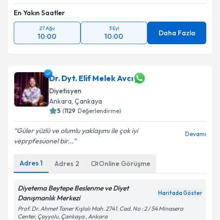
En Yakın Saatler
27 Ağu
3 Eyl
Daha Fazla
10:00
10:00
Dr. Dyt. Elif Melek Avcı
Diyetisyen
Ankara
, Çankaya
5
(
1129
Değerlendirme)
Güler yüzlü ve olumlu yaklaşımı ile çok iyi
Devamı
veprpfesuonel bir...
Adres
1
Adres
2
Online Görüşme
Diyetema Beytepe Beslenme ve Diyet
Haritada Göster
Danışmanlık Merkezi
Prof. Dr. Ahmet Taner Kışlalı Mah. 2741. Cad. No : 2 / 54 Minasera
Center, Çayyolu, Çankaya , Ankara