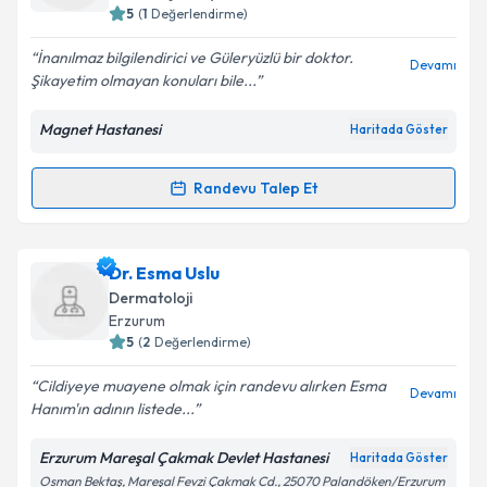
5
(
1
Değerlendirme)
E-posta Adresiniz
İnanılmaz bilgilendirici ve Güleryüzlü bir doktor.
Devamı
Şikayetim olmayan konuları bile...
Magnet Hastanesi
Haritada Göster
Kişisel verilerimin işlenmesine ilişkin
Aydınlatma
Metni
'ni okudum ve kişisel verilerimin belirtilen
kapsamda işlenmesini kabul ediyorum.
Randevu Talep Et
Randevu Takvimi Talebi
Takvim Talebini Gönder
Dr. Nazif Kürkçüoğlu
için randevu takvimi talebi
Dr. Esma Uslu
oluşturun. Size bu uzmandan randevu almanız için bir
Dermatoloji
takvim hazırlandığında e-posta ile bilgilendireceğiz.
Erzurum
5
(
2
Değerlendirme)
E-posta Adresiniz
Cildiyeye muayene olmak için randevu alırken Esma
Devamı
Hanım'ın adının listede...
Erzurum Mareşal Çakmak Devlet Hastanesi
Haritada Göster
Kişisel verilerimin işlenmesine ilişkin
Aydınlatma
Osman Bektaş, Mareşal Fevzi Çakmak Cd., 25070 Palandöken/Erzurum