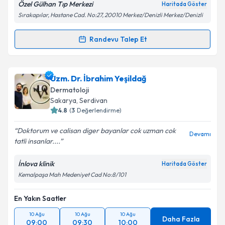
Özel Gülhan Tıp Merkezi
Haritada Göster
Sırakapılar, Hastane Cad. No:27, 20010 Merkez/Denizli Merkez/Denizli
Kişisel verilerimin işlenmesine ilişkin
Aydınlatma
Randevu Talep Et
Metni
'ni okudum ve kişisel verilerimin belirtilen
Randevu Takvimi Talebi
kapsamda işlenmesini kabul ediyorum.
Prof. Dr. Yalçın Sucu
için randevu takvimi talebi
Uzm. Dr. İbrahim Yeşildağ
Takvim Talebini Gönder
oluşturun. Size bu uzmandan randevu almanız için bir
Dermatoloji
takvim hazırlandığında e-posta ile bilgilendireceğiz.
Sakarya
,
Serdivan
4.8
(
3
Değerlendirme)
E-posta Adresiniz
Doktorum ve calisan diger bayanlar cok uzman cok
Devamı
tatli insanlar....
İnlova klinik
Haritada Göster
Kişisel verilerimin işlenmesine ilişkin
Aydınlatma
Kemalpaşa Mah Medeniyet Cad No:8/101
Metni
'ni okudum ve kişisel verilerimin belirtilen
kapsamda işlenmesini kabul ediyorum.
En Yakın Saatler
10 Ağu
10 Ağu
10 Ağu
Takvim Talebini Gönder
Daha Fazla
09:00
09:30
10:00