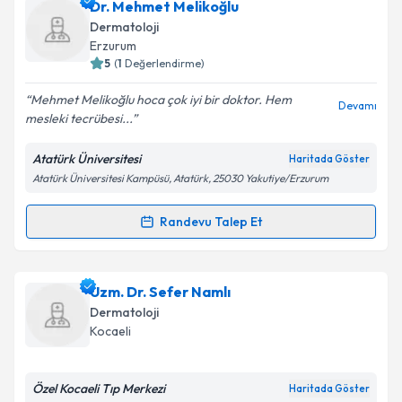
Dr. Rukiye Kaymaz
için randevu takvimi talebi
Dr. Mehmet Melikoğlu
oluşturun. Size bu uzmandan randevu almanız için bir
Dermatoloji
takvim hazırlandığında e-posta ile bilgilendireceğiz.
Erzurum
5
(
1
Değerlendirme)
E-posta Adresiniz
Mehmet Melikoğlu hoca çok iyi bir doktor. Hem
Devamı
mesleki tecrübesi...
Atatürk Üniversitesi
Haritada Göster
Kişisel verilerimin işlenmesine ilişkin
Aydınlatma
Atatürk Üniversitesi Kampüsü, Atatürk, 25030 Yakutiye/Erzurum
Metni
'ni okudum ve kişisel verilerimin belirtilen
kapsamda işlenmesini kabul ediyorum.
Randevu Talep Et
Randevu Takvimi Talebi
Takvim Talebini Gönder
Dr. Mehmet Melikoğlu
için randevu takvimi talebi
Uzm. Dr. Sefer Namlı
oluşturun. Size bu uzmandan randevu almanız için bir
Dermatoloji
takvim hazırlandığında e-posta ile bilgilendireceğiz.
Kocaeli
E-posta Adresiniz
Özel Kocaeli Tıp Merkezi
Haritada Göster