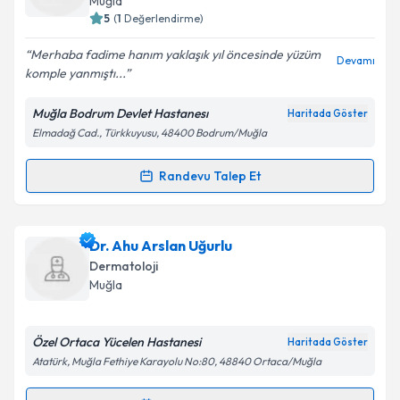
Muğla
bilgilendireceğiz.
5
(
1
Değerlendirme)
E-posta Adresiniz
Merhaba fadime hanım yaklaşık yıl öncesinde yüzüm
Devamı
komple yanmıştı...
Muğla Bodrum Devlet Hastanesı
Haritada Göster
Elmadağ Cad., Türkkuyusu, 48400 Bodrum/Muğla
Kişisel verilerimin işlenmesine ilişkin
Aydınlatma
Metni
'ni okudum ve kişisel verilerimin belirtilen
kapsamda işlenmesini kabul ediyorum.
Randevu Talep Et
Randevu Takvimi Talebi
Takvim Talebini Gönder
Dr. Fadime Ekin Kiriş
için randevu takvimi talebi
Dr. Ahu Arslan Uğurlu
oluşturun. Size bu uzmandan randevu almanız için bir
Dermatoloji
takvim hazırlandığında e-posta ile bilgilendireceğiz.
Muğla
E-posta Adresiniz
Özel Ortaca Yücelen Hastanesi
Haritada Göster
Atatürk, Muğla Fethiye Karayolu No:80, 48840 Ortaca/Muğla