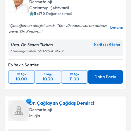
Dermatoloji
Gaziantep
,
Şehitkamil
5
(
470
Değerlendirme)
Çocuğumun alerjisi vardı. Tüm vücudunu saran dabazı
Devamı
vardı. Dr. Kenan...
Uzm. Dr. Kenan Turhan
Haritada Göster
Osmangazi Mah. 56072 Sok. No:3E
En Yakın Saatler
10 Ağu
10 Ağu
10 Ağu
Daha Fazla
10:00
10:30
11:00
Dr. Çağlayan Çağdaş Demirci
Dermatoloji
Muğla