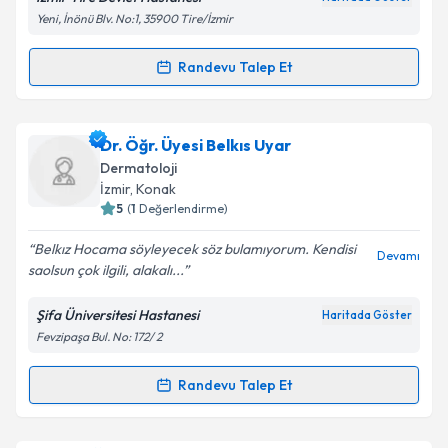
Kişisel verilerimin işlenmesine ilişkin
Aydınlatma
Yeni, İnönü Blv. No:1, 35900 Tire/İzmir
Metni
'ni okudum ve kişisel verilerimin belirtilen
kapsamda işlenmesini kabul ediyorum.
Randevu Talep Et
Randevu Takvimi Talebi
Takvim Talebini Gönder
Uzm. Dr. Songül Zor
için randevu takvimi talebi
Dr. Öğr. Üyesi Belkıs Uyar
oluşturun. Size bu uzmandan randevu almanız için bir
Dermatoloji
takvim hazırlandığında e-posta ile bilgilendireceğiz.
İzmir
,
Konak
5
(
1
Değerlendirme)
E-posta Adresiniz
Belkız Hocama söyleyecek söz bulamıyorum. Kendisi
Devamı
saolsun çok ilgili, alakalı...
Şifa Üniversitesi Hastanesi
Haritada Göster
Kişisel verilerimin işlenmesine ilişkin
Aydınlatma
Fevzipaşa Bul. No: 172/ 2
Metni
'ni okudum ve kişisel verilerimin belirtilen
kapsamda işlenmesini kabul ediyorum.
Randevu Talep Et
Randevu Takvimi Talebi
Takvim Talebini Gönder