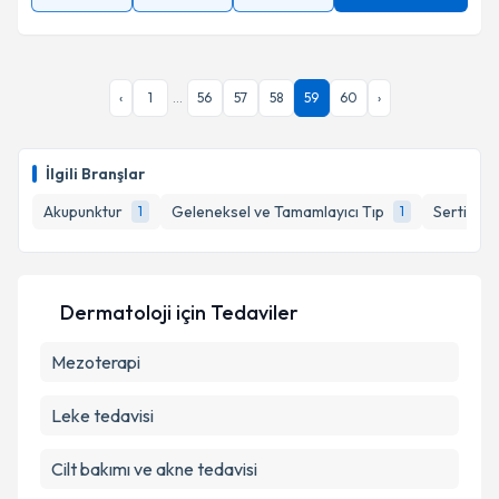
‹
1
...
56
57
58
59
60
›
İlgili Branşlar
Akupunktur
Geleneksel ve Tamamlayıcı Tıp
Sertifikal
1
1
Dermatoloji
için Tedaviler
Mezoterapi
Leke tedavisi
Cilt bakımı ve akne tedavisi