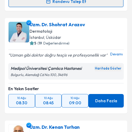
Kişisel verilerimin işlenmesine ilişkin
Aydınlatma
Randevu Talep Et
Randevu Takvimi Talebi
Metni
'ni okudum ve kişisel verilerimin belirtilen
kapsamda işlenmesini kabul ediyorum.
Dr. Ahu Arslan Uğurlu
için randevu takvimi talebi
Uzm. Dr. Shohrat Arazov
oluşturun. Size bu uzmandan randevu almanız için bir
Takvim Talebini Gönder
Dermatoloji
takvim hazırlandığında e-posta ile bilgilendireceğiz.
İstanbul
,
Üsküdar
5
(
19
Değerlendirme)
E-posta Adresiniz
Devamı
Uzman gibi doktor doğru tesçis ve profesyonellik var
Medipol Üniversitesi Çamlıca Hastanesi
Haritada Göster
Bulgurlu, Alemdağ Cd No:100, 34696
Kişisel verilerimin işlenmesine ilişkin
Aydınlatma
Metni
'ni okudum ve kişisel verilerimin belirtilen
kapsamda işlenmesini kabul ediyorum.
En Yakın Saatler
10 Ağu
10 Ağu
10 Ağu
Daha Fazla
08:30
08:45
09:00
Takvim Talebini Gönder
Uzm. Dr. Kenan Turhan