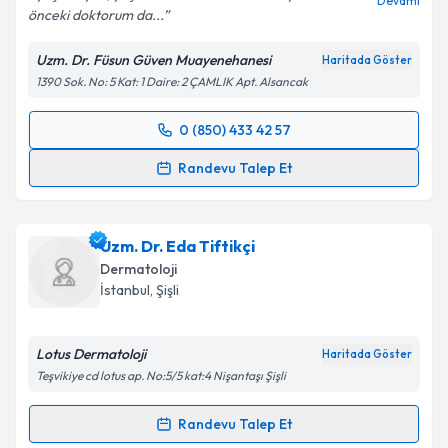
Devamı
önceki doktorum da...
Uzm. Dr. Füsun Güven Muayenehanesi
Haritada Göster
Kişisel verilerimin işlenmesine ilişkin
Aydınlatma
1390 Sok. No: 5 Kat: 1 Daire: 2 ÇAMLIK Apt. Alsancak
Metni
'ni okudum ve kişisel verilerimin belirtilen
kapsamda işlenmesini kabul ediyorum.
0 (850) 433 42 57
Randevu Takvimi Talebi
Takvim Talebini Gönder
Randevu Talep Et
Uzm. Dr. Füsun Güven
için randevu takvimi talebi
oluşturun. Size bu uzmandan randevu almanız için bir
Uzm. Dr. Eda Tiftikçi
takvim hazırlandığında e-posta ile bilgilendireceğiz.
Dermatoloji
E-posta Adresiniz
İstanbul
,
Şişli
Lotus Dermatoloji
Haritada Göster
Teşvikiye cd lotus ap. No:5/5 kat:4 Nişantaşı Şişli
Kişisel verilerimin işlenmesine ilişkin
Aydınlatma
Metni
'ni okudum ve kişisel verilerimin belirtilen
Randevu Talep Et
kapsamda işlenmesini kabul ediyorum.
Randevu Takvimi Talebi