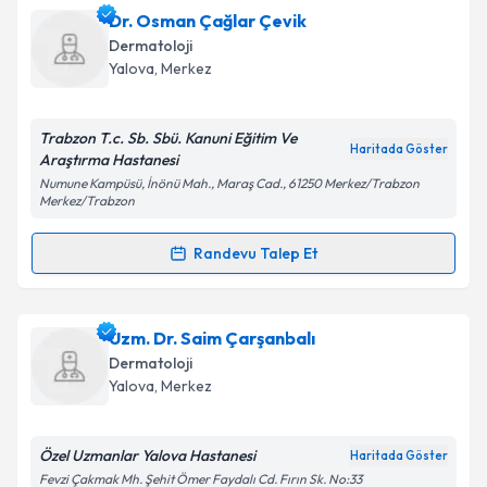
kapsamda işlenmesini kabul ediyorum.
Uzm. Dr. Abdülkerim Cirit
için randevu takvimi
Dr. Osman Çağlar Çevik
talebi oluşturun. Size bu uzmandan randevu almanız
Dermatoloji
için bir takvim hazırlandığında e-posta ile
Takvim Talebini Gönder
Yalova
,
Merkez
bilgilendireceğiz.
E-posta Adresiniz
Trabzon T.c. Sb. Sbü. Kanuni Eğitim Ve
Haritada Göster
Araştırma Hastanesi
Numune Kampüsü, İnönü Mah., Maraş Cad., 61250 Merkez/Trabzon
Merkez/Trabzon
Kişisel verilerimin işlenmesine ilişkin
Aydınlatma
Randevu Talep Et
Metni
'ni okudum ve kişisel verilerimin belirtilen
Randevu Takvimi Talebi
kapsamda işlenmesini kabul ediyorum.
Dr. Osman Çağlar Çevik
için randevu takvimi talebi
Uzm. Dr. Saim Çarşanbalı
Takvim Talebini Gönder
oluşturun. Size bu uzmandan randevu almanız için bir
Dermatoloji
takvim hazırlandığında e-posta ile bilgilendireceğiz.
Yalova
,
Merkez
E-posta Adresiniz
Özel Uzmanlar Yalova Hastanesi
Haritada Göster
Fevzi Çakmak Mh. Şehit Ömer Faydalı Cd. Fırın Sk. No:33