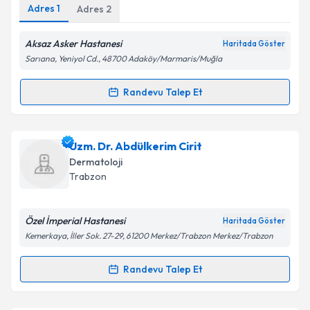
Adres
1
Adres
2
Aksaz Asker Hastanesi
Haritada Göster
Sarıana, Yeniyol Cd., 48700 Adaköy/Marmaris/Muğla
Randevu Talep Et
Randevu Takvimi Talebi
Dr. Çağlayan Çağdaş Demirci
için randevu takvimi
Uzm. Dr. Abdülkerim Cirit
talebi oluşturun. Size bu uzmandan randevu almanız
Dermatoloji
için bir takvim hazırlandığında e-posta ile
Trabzon
bilgilendireceğiz.
E-posta Adresiniz
Özel İmperial Hastanesi
Haritada Göster
Kemerkaya, İller Sok. 27-29, 61200 Merkez/Trabzon Merkez/Trabzon
Randevu Talep Et
Randevu Takvimi Talebi
Kişisel verilerimin işlenmesine ilişkin
Aydınlatma
Metni
'ni okudum ve kişisel verilerimin belirtilen