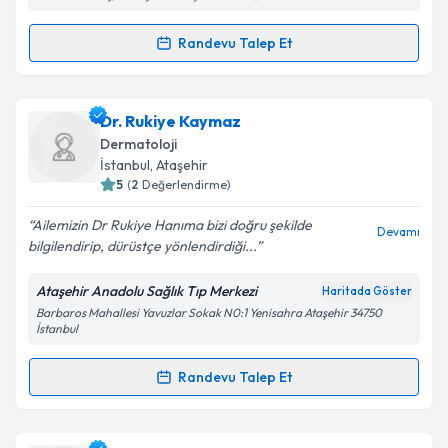
Metni
'ni okudum ve kişisel verilerimin belirtilen
kapsamda işlenmesini kabul ediyorum.
Randevu Talep Et
Randevu Takvimi Talebi
Takvim Talebini Gönder
Dr. Esma Uslu
için randevu takvimi talebi oluşturun.
Dr. Rukiye Kaymaz
Size bu uzmandan randevu almanız için bir takvim
Dermatoloji
hazırlandığında e-posta ile bilgilendireceğiz.
İstanbul
,
Ataşehir
5
(
2
Değerlendirme)
E-posta Adresiniz
Ailemizin Dr Rukiye Hanıma bizi doğru şekilde
Devamı
bilgilendirip, dürüstçe yönlendirdiği...
Ataşehir Anadolu Sağlık Tıp Merkezi
Haritada Göster
Kişisel verilerimin işlenmesine ilişkin
Aydınlatma
Barbaros Mahallesi Yavuzlar Sokak N0:1 Yenisahra Ataşehir 34750
Metni
'ni okudum ve kişisel verilerimin belirtilen
İstanbul
kapsamda işlenmesini kabul ediyorum.
Randevu Talep Et
Randevu Takvimi Talebi
Takvim Talebini Gönder