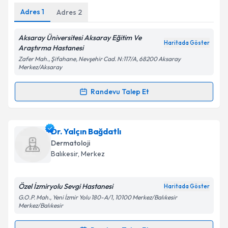
Adres
1
Adres
2
Aksaray Üniversitesi Aksaray Eğitim Ve
Haritada Göster
Kişisel verilerimin işlenmesine ilişkin
Aydınlatma
Araştırma Hastanesi
Metni
'ni okudum ve kişisel verilerimin belirtilen
Zafer Mah., Şifahane, Nevşehir Cad. N:117/A, 68200 Aksaray
kapsamda işlenmesini kabul ediyorum.
Merkez/Aksaray
Randevu Talep Et
Randevu Takvimi Talebi
Takvim Talebini Gönder
Dr. Goncagül Babuna
için randevu takvimi talebi
Dr. Yalçın Bağdatlı
oluşturun. Size bu uzmandan randevu almanız için bir
Dermatoloji
takvim hazırlandığında e-posta ile bilgilendireceğiz.
Balıkesir
,
Merkez
E-posta Adresiniz
Özel İzmiryolu Sevgi Hastanesi
Haritada Göster
G.O.P. Mah., Yeni İzmir Yolu 180-A/1, 10100 Merkez/Balıkesir
Merkez/Balıkesir
Kişisel verilerimin işlenmesine ilişkin
Aydınlatma