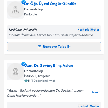
Dr. Öğr. Üyesi Belkıs Uyar
için randevu takvimi talebi
Dr. Öğr. Üyesi Özgür Gündüz
oluşturun. Size bu uzmandan randevu almanız için bir
Dermatoloji
takvim hazırlandığında e-posta ile bilgilendireceğiz.
Kırıkkale
E-posta Adresiniz
Kırıkkale Üniversite
Haritada Göster
Kırıkkale Üniversitesi, Ankara Yolu 7. Km, 71450 Yahşihan/Kırıkkale
Kişisel verilerimin işlenmesine ilişkin
Aydınlatma
Randevu Talep Et
Randevu Takvimi Talebi
Metni
'ni okudum ve kişisel verilerimin belirtilen
kapsamda işlenmesini kabul ediyorum.
Dr. Öğr. Üyesi Özgür Gündüz
için randevu takvimi
Uzm. Dr. Sevinç Elinç Aslan
talebi oluşturun. Size bu uzmandan randevu almanız
Takvim Talebini Gönder
Dermatoloji
için bir takvim hazırlandığında e-posta ile
İstanbul
,
Ataşehir
bilgilendireceğiz.
5
(
1
Değerlendirme)
E-posta Adresiniz
Yaşım . Yaklaşık yaşlarındayken Dr. Sevinç hanımın
Devamı
Çapa Hastanesinde...
Haritada Göster