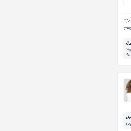
Çok
çalı
Öz
Yeş
An
Uz
Çağ