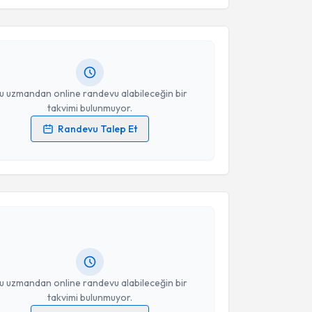
esini kabul ediyorum.
iler Akın Deniz
için randevu takvimi talebi
Size bu uzmandan randevu almanız için bir takvim
ında e-posta ile bilgilendireceğiz.
Takvim Talebini Gönder
resiniz
u uzmandan online randevu alabileceğin bir
takvimi bulunmuyor.
Randevu Talep Et
 verilerimin işlenmesine ilişkin
Aydınlatma Metni
'ni
 ve kişisel verilerimin belirtilen kapsamda
akvimi Talebi
esini kabul ediyorum.
li Bacanlı
için randevu takvimi talebi oluşturun. Size
Takvim Talebini Gönder
 randevu almanız için bir takvim hazırlandığında e-
lgilendireceğiz.
resiniz
u uzmandan online randevu alabileceğin bir
takvimi bulunmuyor.