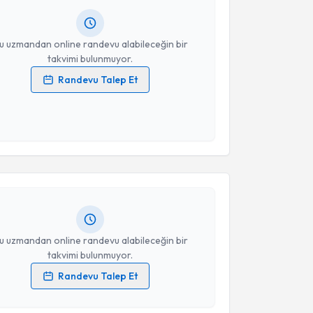
resiniz
u uzmandan online randevu alabileceğin bir
takvimi bulunmuyor.
Randevu Talep Et
 verilerimin işlenmesine ilişkin
Aydınlatma Metni
'ni
 ve kişisel verilerimin belirtilen kapsamda
akvimi Talebi
esini kabul ediyorum.
Takvim Talebini Gönder
 Bayraktaroğlu
için randevu takvimi talebi oluşturun.
andan randevu almanız için bir takvim
ında e-posta ile bilgilendireceğiz.
resiniz
u uzmandan online randevu alabileceğin bir
takvimi bulunmuyor.
Randevu Talep Et
akvimi Talebi
 verilerimin işlenmesine ilişkin
Aydınlatma Metni
'ni
 ve kişisel verilerimin belirtilen kapsamda