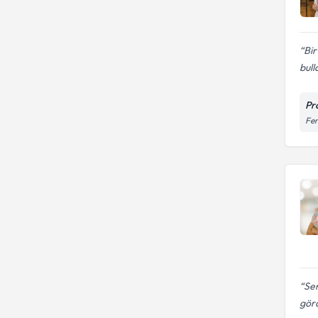
Bir
bull
Pr
Fen
Se
görd