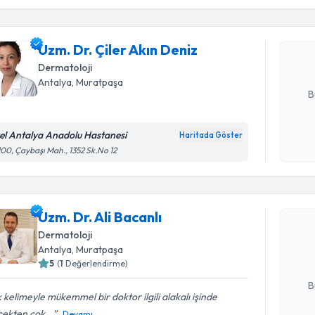
işlenm
Uzm. Dr. Ç
oluşturun. 
Uzm. Dr. Çiler Akın Deniz
hazırlandığ
Dermatoloji
E-posta Ad
Antalya
,
Muratpaşa
B
el Antalya Anadolu Hastanesi
Haritada Göster
Kişisel
00, Çaybaşı Mah., 1352 Sk.No 12
okudum
Randevu T
işlenm
Uzm. Dr. A
Uzm. Dr. Ali Bacanlı
bu uzmandan
Dermatoloji
posta ile bi
Antalya
,
Muratpaşa
5
(
1
Değerlendirme)
E-posta Ad
B
 kelimeyle mükemmel bir doktor ilgili alakalı işinde
ekten çok...
Devamı