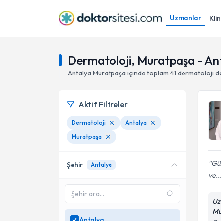
Uzmanlar
Klin
Dermatoloji, Muratpaşa - An
Antalya
Muratpaşa
içinde toplam
41
dermatoloji d
Aktif Filtreler
Dermatoloji
Antalya
Muratpaşa
Güz
Şehir
Antalya
ve..
Uz
Mu
Antalya