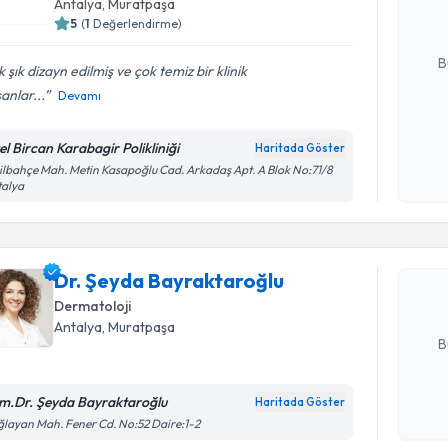
Antalya
,
Muratpaşa
5
(
1
Değerlendirme)
E-posta Ad
B
 şık dizayn edilmiş ve çok temiz bir klinik
şanlar...
Devamı
Kişisel
el Bircan Karabagir Polikliniği
Haritada Göster
okudum
Randevu T
ilbahçe Mah. Metin Kasapoğlu Cad. Arkadaş Apt. A Blok No:71/8
işlenm
talya
Dr. Şeyda
Size bu uzm
Dr. Şeyda Bayraktaroğlu
hazırlandığ
Dermatoloji
E-posta Ad
Antalya
,
Muratpaşa
B
m.Dr. Şeyda Bayraktaroğlu
Haritada Göster
Randevu T
Kişisel
layan Mah. Fener Cd. No:52 Daire:1-2
okudum