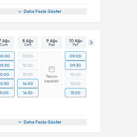
Daha Fazla Göster
7 Ağu
8 Ağu
9 Ağu
10 Ağu
Cum
Cmt
Paz
Pzt
09:00
10:00
09:00
09:30
12:00
09:30
10:00
13:00
10:00
Takvim
kapalıdır
10:30
14:00
12:00
11:00
14:30
13:00
Daha Fazla Göster