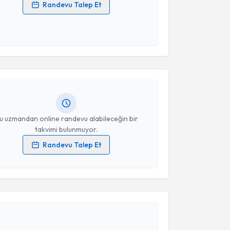
Randevu Talep Et
 verilerimin işlenmesine ilişkin
Aydınlatma Metni
'ni
 ve kişisel verilerimin belirtilen kapsamda
akvimi Talebi
esini kabul ediyorum.
Sevda Demirbulak
için randevu takvimi talebi
Takvim Talebini Gönder
Size bu uzmandan randevu almanız için bir takvim
ında e-posta ile bilgilendireceğiz.
resiniz
u uzmandan online randevu alabileceğin bir
takvimi bulunmuyor.
Randevu Talep Et
 verilerimin işlenmesine ilişkin
Aydınlatma Metni
'ni
 ve kişisel verilerimin belirtilen kapsamda
akvimi Talebi
esini kabul ediyorum.
Arzu Ataseven
için randevu takvimi talebi oluşturun.
Takvim Talebini Gönder
andan randevu almanız için bir takvim
ında e-posta ile bilgilendireceğiz.