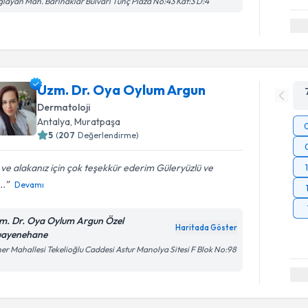
layan Mah. Barınaklar Bulvarı Tunç Plaza No:43 Kat:3 D:4
Uzm. Dr. Oya Oylum Argun
Dermatoloji
Antalya
,
Muratpaşa
5
(
207
Değerlendirme)
i ve alakanız için çok teşekkür ederim Güleryüzlü ve
..
Devamı
m. Dr. Oya Oylum Argun Özel
Haritada Göster
ayenehane
er Mahallesi Tekelioğlu Caddesi Astur Manolya Sitesi F Blok No:98