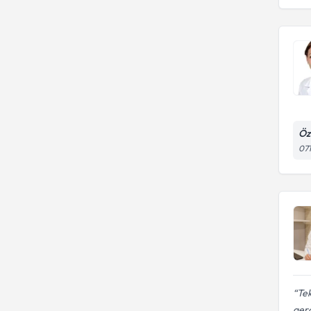
Öz
071
Tek
gerç