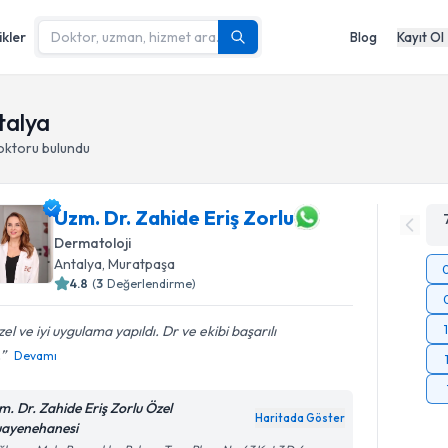
ikler
Blog
Kayıt Ol
talya
oktoru
bulundu
Uzm. Dr. Zahide Eriş Zorlu
Dermatoloji
Antalya
,
Muratpaşa
4.8
(
3
Değerlendirme)
el ve iyi uygulama yapıldı. Dr ve ekibi başarılı
.
Devamı
m. Dr. Zahide Eriş Zorlu Özel
Haritada Göster
ayenehanesi