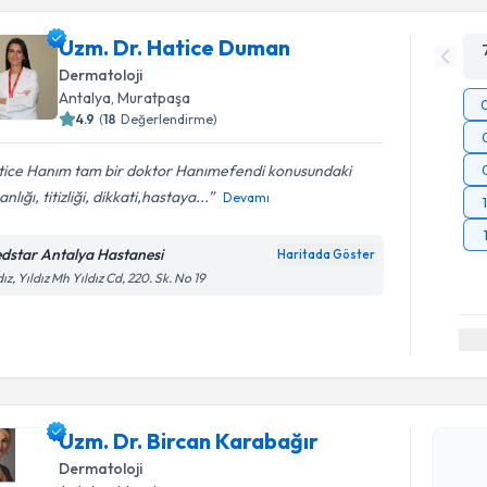
Uzm. Dr. Hatice Duman
Dermatoloji
Antalya
,
Muratpaşa
4.9
(
18
Değerlendirme)
tice Hanım tam bir doktor Hanımefendi konusundaki
nlığı, titizliği, dikkati,hastaya...
Devamı
dstar Antalya Hastanesi
Haritada Göster
dız, Yıldız Mh Yıldız Cd, 220. Sk. No 19
Randevu T
Uzm. Dr. Bircan Karabağır
Uzm. Dr. 
oluşturun. 
Dermatoloji
hazırlandığ