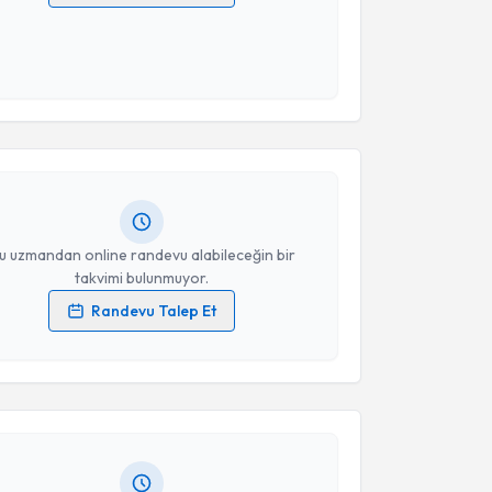
 verilerimin işlenmesine ilişkin
Aydınlatma Metni
'ni
 ve kişisel verilerimin belirtilen kapsamda
esini kabul ediyorum.
akvimi Talebi
Takvim Talebini Gönder
ıl Çeri
için randevu takvimi talebi oluşturun. Size bu
ndevu almanız için bir takvim hazırlandığında e-
lgilendireceğiz.
resiniz
u uzmandan online randevu alabileceğin bir
takvimi bulunmuyor.
Randevu Talep Et
akvimi Talebi
 verilerimin işlenmesine ilişkin
Aydınlatma Metni
'ni
 ve kişisel verilerimin belirtilen kapsamda
esini kabul ediyorum.
Ayşe Oğuz
için randevu takvimi talebi oluşturun. Size
 randevu almanız için bir takvim hazırlandığında e-
lgilendireceğiz.
Takvim Talebini Gönder
resiniz