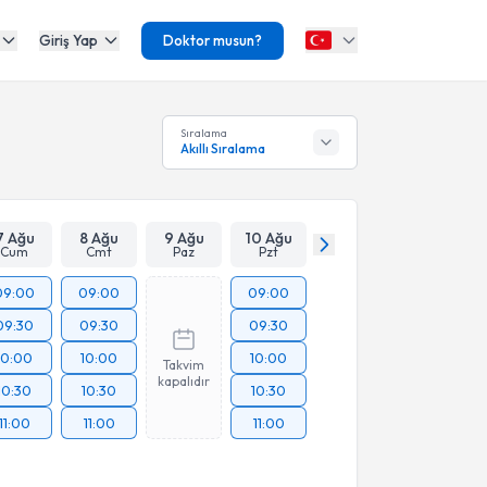
Giriş Yap
Doktor musun?
Sıralama
Akıllı Sıralama
7 Ağu
8 Ağu
9 Ağu
10 Ağu
Cum
Cmt
Paz
Pzt
09:00
09:00
09:00
09:30
09:30
09:30
10:00
10:00
10:00
Takvim
kapalıdır
10:30
10:30
10:30
11:00
11:00
11:00