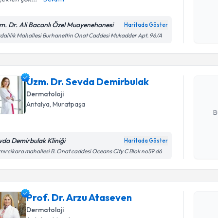
Kişisel
okudum
m. Dr. Ali Bacanlı Özel Muayenehanesi
Haritada Göster
Randevu T
işlenm
dalilik Mahallesi Burhanettin Onat Caddesi Mukadder Apt. 96/A
Uzm. Dr. 
oluşturun. 
Uzm. Dr. Sevda Demirbulak
hazırlandığ
Dermatoloji
E-posta Ad
Antalya
,
Muratpaşa
B
vda Demirbulak Kliniği
Haritada Göster
Kişisel
ırcikara mahallesi B. Onat caddesi Oceans City C Blok no59 d6
okudum
Randevu T
işlenm
Prof. Dr. 
Prof. Dr. Arzu Ataseven
Size bu uzm
Dermatoloji
hazırlandığ