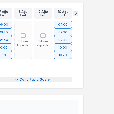
7 Ağu
8 Ağu
9 Ağu
10 Ağu
Cum
Cmt
Paz
Pzt
09:00
09:00
09:20
09:20
09:40
09:40
Takvim
Takvim
kapalıdır
kapalıdır
10:00
10:00
10:20
10:20
Daha Fazla Göster
akvimi Talebi
Bircan Karabağır
için randevu takvimi talebi
Size bu uzmandan randevu almanız için bir takvim
ında e-posta ile bilgilendireceğiz.