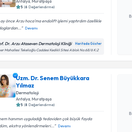
Antalya
,
Muratpaşa
5
(
6
Değerlendirme)
E-posta Ad
B
 ay önce Arzu hoca'ma endolift işlemi yaptırdım özellikle
doglardan...
Devamı
Kişisel
okudum
of. Dr. Arzu Ataseven Dermatoloji Kliniği
Haritada Göster
işlenm
er Mahallesi Tekelioğlu Caddesi Kedikli Sitesi A blok No:68/6 K:2
Randevu T
Uzm. Dr. Senem Büyükkara
Uzm. Dr. 
Yılmaz
talebi oluş
Dermatoloji
takvim hazı
Antalya
,
Muratpaşa
5
(
8
Değerlendirme)
E-posta Ad
B
nem hanımın uyguladığı tedaviden çok büyük fayda
üm, ekstra yönlendirmeleri...
Devamı