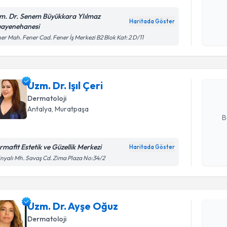
Kişisel
okudum
m. Dr. Senem Büyükkara YIılmaz
Haritada Göster
işlenm
ayenehanesi
Randevu T
er Mah. Fener Cad. Fener İş Merkezi B2 Blok Kat: 2 D/11
Uzm. Dr. Iş
uzmandan ra
Uzm. Dr. Işıl Çeri
posta ile bi
Dermatoloji
E-posta Ad
Antalya
,
Muratpaşa
B
rmafit Estetik ve Güzellik Merkezi
Haritada Göster
Randevu T
Kişisel
inyalı Mh. Savaş Cd. Zima Plaza No:34/2
okudum
işlenm
Uzm. Dr. 
bu uzmandan
Uzm. Dr. Ayşe Oğuz
posta ile bi
Dermatoloji
E-posta Ad