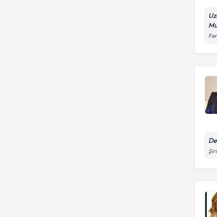
Uz
Mu
Fen
De
Şir