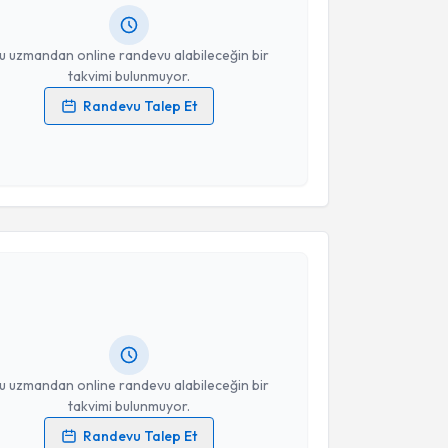
resiniz
u uzmandan online randevu alabileceğin bir
takvimi bulunmuyor.
Randevu Talep Et
 verilerimin işlenmesine ilişkin
Aydınlatma Metni
'ni
 ve kişisel verilerimin belirtilen kapsamda
esini kabul ediyorum.
akvimi Talebi
Takvim Talebini Gönder
Senem Büyükkara Yılmaz
için randevu takvimi
turun. Size bu uzmandan randevu almanız için bir
rlandığında e-posta ile bilgilendireceğiz.
resiniz
u uzmandan online randevu alabileceğin bir
takvimi bulunmuyor.
Randevu Talep Et