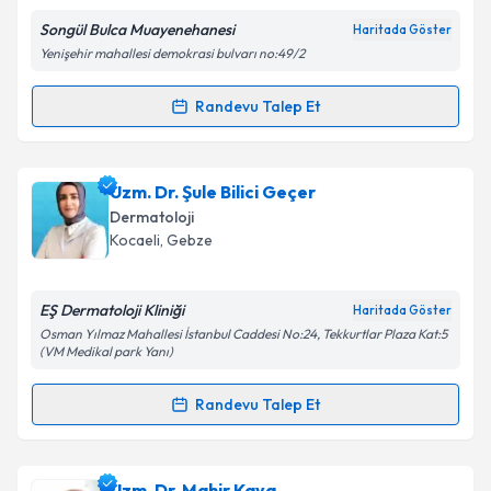
Songül Bulca Muayenehanesi
Haritada Göster
Yenişehir mahallesi demokrasi bulvarı no:49/2
Kişisel verilerimin işlenmesine ilişkin
Aydınlatma
Randevu Talep Et
Randevu Takvimi Talebi
Metni
'ni okudum ve kişisel verilerimin belirtilen
kapsamda işlenmesini kabul ediyorum.
Uzm. Dr. Songül Bulca
için randevu takvimi talebi
Uzm. Dr. Şule Bilici Geçer
oluşturun. Size bu uzmandan randevu almanız için bir
Takvim Talebini Gönder
Dermatoloji
takvim hazırlandığında e-posta ile bilgilendireceğiz.
Kocaeli
,
Gebze
E-posta Adresiniz
EŞ Dermatoloji Kliniği
Haritada Göster
Osman Yılmaz Mahallesi İstanbul Caddesi No:24, Tekkurtlar Plaza Kat:5
(VM Medikal park Yanı)
Kişisel verilerimin işlenmesine ilişkin
Aydınlatma
Randevu Talep Et
Metni
'ni okudum ve kişisel verilerimin belirtilen
Randevu Takvimi Talebi
kapsamda işlenmesini kabul ediyorum.
Uzm. Dr. Şule Bilici Geçer
için randevu takvimi talebi
Uzm. Dr. Mahir Kaya