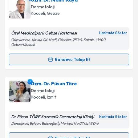
Takvim Talebini Gönder
oluşturun. Size bu uzmandan randevu almanız için bir
Dermatoloji
takvim hazırlandığında e-posta ile bilgilendireceğiz.
Kocaeli
,
Gebze
E-posta Adresiniz
Özel Medicalpark Gebze Hastanesi
Haritada Göster
Güzeller Mh. Kavak Cd. No:5, Güzeller, 952/4. Sokak, 41400
Gebze/Kocaeli
Kişisel verilerimin işlenmesine ilişkin
Aydınlatma
Randevu Talep Et
Metni
'ni okudum ve kişisel verilerimin belirtilen
Randevu Takvimi Talebi
kapsamda işlenmesini kabul ediyorum.
Uzm. Dr. Mahir Kaya
için randevu takvimi talebi
Uzm. Dr. Füsun Töre
Takvim Talebini Gönder
oluşturun. Size bu uzmandan randevu almanız için bir
Dermatoloji
takvim hazırlandığında e-posta ile bilgilendireceğiz.
Kocaeli
,
İzmit
E-posta Adresiniz
Dr.Füsun TÖRE Kozmetik Dermatoloji Kliniği
Haritada Göster
Demokrasi Bulvarı Balcıoğlu İş Merkezi No:27 Kat:3 D:6