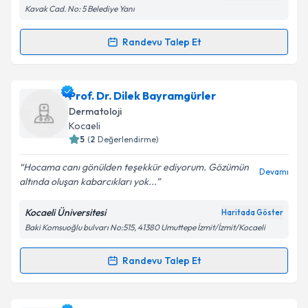
Kavak Cad. No: 5 Belediye Yanı
Metni
'ni okudum ve kişisel verilerimin belirtilen
kapsamda işlenmesini kabul ediyorum.
Randevu Talep Et
Randevu Takvimi Talebi
Takvim Talebini Gönder
Uzm. Dr. Ada Bozkurt
için randevu takvimi talebi
Prof. Dr. Dilek Bayramgürler
oluşturun. Size bu uzmandan randevu almanız için bir
Dermatoloji
takvim hazırlandığında e-posta ile bilgilendireceğiz.
Kocaeli
5
(
2
Değerlendirme)
E-posta Adresiniz
Hocama canı gönülden teşekkür ediyorum. Gözümün
Devamı
altında oluşan kabarcıkları yok...
Kocaeli Üniversitesi
Haritada Göster
Kişisel verilerimin işlenmesine ilişkin
Aydınlatma
Baki Komsuoğlu bulvarı No:515, 41380 Umuttepe İzmit/İzmit/Kocaeli
Metni
'ni okudum ve kişisel verilerimin belirtilen
kapsamda işlenmesini kabul ediyorum.
Randevu Talep Et
Randevu Takvimi Talebi
Takvim Talebini Gönder