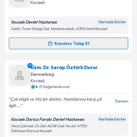
takvim hazırlandığında e-posta ile bilgilendireceğiz.
Takvim Talebini Gönder
Kocaeli
E-posta Adresiniz
Kocaelı Devlet Hastanesı
Haritada Göster
Cedit, Turan Güneş Cad. Hastane sokak, 41300 İzmit/Kocaeli
Kişisel verilerimin işlenmesine ilişkin
Aydınlatma
Randevu Talep Et
Randevu Takvimi Talebi
Metni
'ni okudum ve kişisel verilerimin belirtilen
kapsamda işlenmesini kabul ediyorum.
Ass. Dr. Nadide Burcu Öztürk
için randevu takvimi
Uzm. Dr. Serap Öztürk Durur
talebi oluşturun. Size bu uzmandan randevu almanız
Takvim Talebini Gönder
Dermatoloji
için bir takvim hazırlandığında e-posta ile
Kocaeli
bilgilendireceğiz.
4
(
1
Değerlendirme)
E-posta Adresiniz
Çok bilgili ve titiz bir doktor. Hastalarına karşı çık
Devamı
ilgili....
Kocaelı Darica Farabı Devlet Hastanesı
Haritada Göster
Fevzi Çakmak, Dr.Zeki ACAR Cad. No:62, 41700
Kişisel verilerimin işlenmesine ilişkin
Aydınlatma
Eskihisar/Darıca/Kocaeli
Metni
'ni okudum ve kişisel verilerimin belirtilen