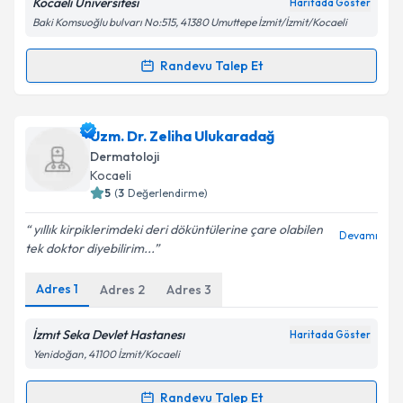
Kocaeli Üniversitesi
Haritada Göster
Baki Komsuoğlu bulvarı No:515, 41380 Umuttepe İzmit/İzmit/Kocaeli
Kişisel verilerimin işlenmesine ilişkin
Aydınlatma
Metni
'ni okudum ve kişisel verilerimin belirtilen
kapsamda işlenmesini kabul ediyorum.
Randevu Talep Et
Randevu Takvimi Talebi
Takvim Talebini Gönder
Dr. Nilgün Sayman Bilen
için randevu takvimi talebi
Uzm. Dr. Zeliha Ulukaradağ
oluşturun. Size bu uzmandan randevu almanız için bir
Dermatoloji
takvim hazırlandığında e-posta ile bilgilendireceğiz.
Kocaeli
5
(
3
Değerlendirme)
E-posta Adresiniz
yıllık kirpiklerimdeki deri döküntülerine çare olabilen
Devamı
tek doktor diyebilirim...
Adres
1
Adres
2
Adres
3
Kişisel verilerimin işlenmesine ilişkin
Aydınlatma
Metni
'ni okudum ve kişisel verilerimin belirtilen
kapsamda işlenmesini kabul ediyorum.
İzmıt Seka Devlet Hastanesı
Haritada Göster
Yenidoğan, 41100 İzmit/Kocaeli
Takvim Talebini Gönder
Randevu Talep Et