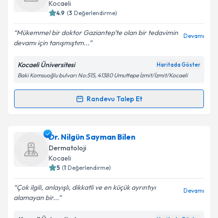
takvim hazırlandığında e-posta ile bilgilendireceğiz.
Kocaeli
4.9
(
3
Değerlendirme)
E-posta Adresiniz
Mükemmel bir doktor Gaziantep’te olan bir tedavimin
Devamı
devamı için tanışmıştım...
Kocaeli Üniversitesi
Haritada Göster
Kişisel verilerimin işlenmesine ilişkin
Aydınlatma
Baki Komsuoğlu bulvarı No:515, 41380 Umuttepe İzmit/İzmit/Kocaeli
Metni
'ni okudum ve kişisel verilerimin belirtilen
kapsamda işlenmesini kabul ediyorum.
Randevu Talep Et
Randevu Takvimi Talebi
Takvim Talebini Gönder
Dr. Öğr. Üyesi Evren Odyakmaz Demirsoy
için
Dr. Nilgün Sayman Bilen
randevu takvimi talebi oluşturun. Size bu uzmandan
Dermatoloji
randevu almanız için bir takvim hazırlandığında e-
Kocaeli
posta ile bilgilendireceğiz.
5
(
1
Değerlendirme)
E-posta Adresiniz
Çok ilgili, anlayışlı, dikkatli ve en küçük ayrıntıyı
Devamı
alamayan bir...