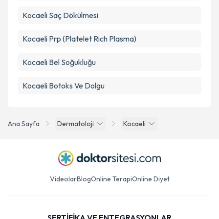
Kocaeli Saç Dökülmesi
Kocaeli Prp (Platelet Rich Plasma)
Kocaeli Bel Soğukluğu
Kocaeli Botoks Ve Dolgu
Ana Sayfa
Dermatoloji
Kocaeli
Videolar
Blog
Online Terapi
Online Diyet
SERTİFİKA VE ENTEGRASYONLAR