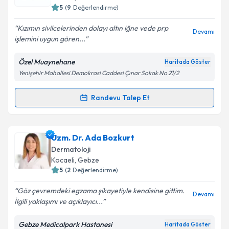
5
(
9
Değerlendirme)
E-posta Adresiniz
Kızımın sivilcelerinden dolayı altın iğne vede prp
Devamı
işlemini uygun gören...
Özel Muaynehane
Haritada Göster
Kişisel verilerimin işlenmesine ilişkin
Aydınlatma
Yenişehir Mahallesi Demokrasi Caddesi Çınar Sokak No 21/2
Metni
'ni okudum ve kişisel verilerimin belirtilen
kapsamda işlenmesini kabul ediyorum.
Randevu Talep Et
Randevu Takvimi Talebi
Takvim Talebini Gönder
Doç. Dr. Berna Aksoy
için randevu takvimi talebi
Uzm. Dr. Ada Bozkurt
oluşturun. Size bu uzmandan randevu almanız için bir
Dermatoloji
takvim hazırlandığında e-posta ile bilgilendireceğiz.
Kocaeli
,
Gebze
5
(
2
Değerlendirme)
E-posta Adresiniz
Göz çevremdeki egzama şikayetiyle kendisine gittim.
Devamı
İlgili yaklaşımı ve açıklayıcı...
Gebze Medicalpark Hastanesi
Haritada Göster
Kişisel verilerimin işlenmesine ilişkin
Aydınlatma