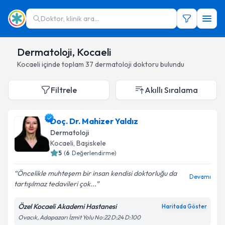
Doktor, klinik ara...
Dermatoloji, Kocaeli
Kocaeli
içinde toplam
37
dermatoloji doktoru
bulundu
Filtrele
Akıllı Sıralama
Doç. Dr. Mahizer Yaldız
Dermatoloji
Kocaeli
,
Başiskele
5
(
6
Değerlendirme)
Öncelikle muhteşem bir insan kendisi doktorluğu da
Devamı
tartışılmaz tedavileri çok...
Özel Kocaeli Akademi Hastanesi
Haritada Göster
Ovacık, Adapazarı İzmit Yolu No:22 D:24 D:100