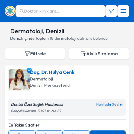
Doktor, klinik ara...
Dermatoloji, Denizli
Denizli
içinde toplam
18
dermatoloji doktoru
bulundu
Filtrele
Akıllı Sıralama
Doç. Dr. Hülya Cenk
Dermatoloji
Denizli
,
Merkezefendi
Denizli Özel Sağlık Hastanesi
Haritada Göster
Bahçelievler mh. 3007 sk. No:23
En Yakın Saatler