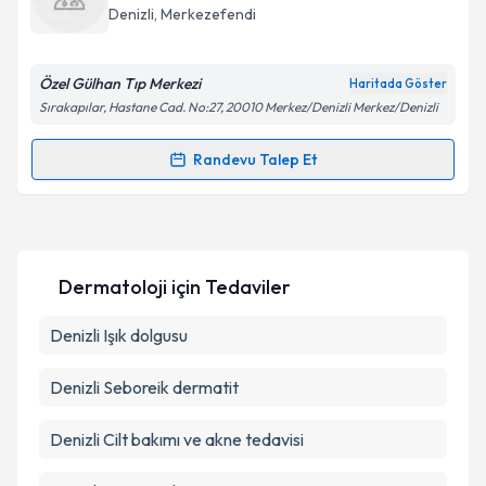
takvim hazırlandığında e-posta ile bilgilendireceğiz.
Denizli
,
Merkezefendi
E-posta Adresiniz
Özel Gülhan Tıp Merkezi
Haritada Göster
Sırakapılar, Hastane Cad. No:27, 20010 Merkez/Denizli Merkez/Denizli
Kişisel verilerimin işlenmesine ilişkin
Aydınlatma
Randevu Talep Et
Randevu Takvimi Talebi
Metni
'ni okudum ve kişisel verilerimin belirtilen
kapsamda işlenmesini kabul ediyorum.
Prof. Dr. Yalçın Sucu
için randevu takvimi talebi
oluşturun. Size bu uzmandan randevu almanız için bir
Takvim Talebini Gönder
Dermatoloji
için Tedaviler
takvim hazırlandığında e-posta ile bilgilendireceğiz.
E-posta Adresiniz
Denizli Işık dolgusu
Denizli Seboreik dermatit
Kişisel verilerimin işlenmesine ilişkin
Aydınlatma
Denizli Cilt bakımı ve akne tedavisi
Metni
'ni okudum ve kişisel verilerimin belirtilen
kapsamda işlenmesini kabul ediyorum.