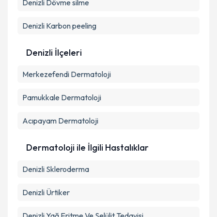
Denizli Dövme silme
Denizli Karbon peeling
Takvim Talebini Gönder
Denizli İlçeleri
Merkezefendi
Dermatoloji
Pamukkale
Dermatoloji
Acıpayam
Dermatoloji
Dermatoloji ile İlgili Hastalıklar
Denizli Skleroderma
Denizli Ürtiker
Denizli Yağ Eritme Ve Selülit Tedavisi