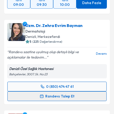
Yarın
Yarın
Yarın
Daha Fazla
09:00
09:30
10:00
Uzm. Dr. Zehra Evrim Bayman
Dermatoloji
Denizli
,
Merkezefendi
5
(
225
Değerlendirme)
Randevu saatine uyulmuş olup detaylı bilgi ve
Devamı
açıklamalar ile tedavim...
Denizli Özel Sağlık Hastanesi
Bahçelievler, 3007. Sk. No:23
0 (850) 474 47 61
Randevu Takvimi Talebi
Randevu Talep Et
Uzm. Dr. Zehra Evrim Bayman
için randevu takvimi
talebi oluşturun. Size bu uzmandan randevu almanız