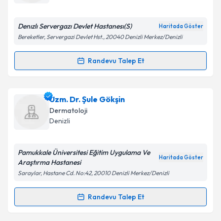
E-posta Adresiniz
Denızlı Servergazı Devlet Hastanesı(S)
Haritada Göster
Bereketler, Servergazi Devlet Hst., 20040 Denizli Merkez/Denizli
Kişisel verilerimin işlenmesine ilişkin
Aydınlatma
Randevu Talep Et
Randevu Takvimi Talebi
Metni
'ni okudum ve kişisel verilerimin belirtilen
kapsamda işlenmesini kabul ediyorum.
Dr. Hümeyra Tenekeci
için randevu takvimi talebi
Uzm. Dr. Şule Gökşin
oluşturun. Size bu uzmandan randevu almanız için bir
Takvim Talebini Gönder
Dermatoloji
takvim hazırlandığında e-posta ile bilgilendireceğiz.
Denizli
E-posta Adresiniz
Pamukkale Üniversitesi Eğitim Uygulama Ve
Haritada Göster
Araştırma Hastanesi
Saraylar, Hastane Cd. No:42, 20010 Denizli Merkez/Denizli
Kişisel verilerimin işlenmesine ilişkin
Aydınlatma
Metni
'ni okudum ve kişisel verilerimin belirtilen
Randevu Talep Et
Randevu Takvimi Talebi
kapsamda işlenmesini kabul ediyorum.