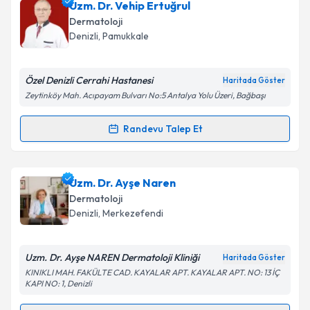
Uzm. Dr. Vehip Ertuğrul
için bir takvim hazırlandığında e-posta ile
bilgilendireceğiz.
Dermatoloji
Denizli
,
Pamukkale
E-posta Adresiniz
Özel Denizli Cerrahi Hastanesi
Haritada Göster
Zeytinköy Mah. Acıpayam Bulvarı No:5 Antalya Yolu Üzeri, Bağbaşı
Kişisel verilerimin işlenmesine ilişkin
Aydınlatma
Randevu Talep Et
Metni
'ni okudum ve kişisel verilerimin belirtilen
Randevu Takvimi Talebi
kapsamda işlenmesini kabul ediyorum.
Uzm. Dr. Vehip Ertuğrul
için randevu takvimi talebi
Uzm. Dr. Ayşe Naren
Takvim Talebini Gönder
oluşturun. Size bu uzmandan randevu almanız için bir
Dermatoloji
takvim hazırlandığında e-posta ile bilgilendireceğiz.
Denizli
,
Merkezefendi
E-posta Adresiniz
Uzm. Dr. Ayşe NAREN Dermatoloji Kliniği
Haritada Göster
KINIKLI MAH. FAKÜLTE CAD. KAYALAR APT. KAYALAR APT. NO: 13 İÇ
KAPI NO: 1, Denizli
Kişisel verilerimin işlenmesine ilişkin
Aydınlatma