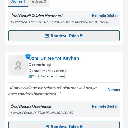
Adres
1
Adres
2
Özel Denizli Tekden Hastanesi
Haritada Göster
Kişisel verilerimin işlenmesine ilişkin
Aydınlatma
Muratdede, Karcı Yolu No:57, 20010 Denizli Merkez/Denizli, Turkey
Metni
'ni okudum ve kişisel verilerimin belirtilen
kapsamda işlenmesini kabul ediyorum.
Randevu Talep Et
Randevu Takvimi Talebi
Takvim Talebini Gönder
Uzm. Dr. Ali Yaşar
için randevu takvimi talebi
Uzm. Dr. Merve Kayhan
oluşturun. Size bu uzmandan randevu almanız için bir
Dermatoloji
takvim hazırlandığında e-posta ile bilgilendireceğiz.
Denizli
,
Merkezefendi
5
(
1
Değerlendirme)
E-posta Adresiniz
Kızımın cildinde bir rahatsızlık oldu merve hocaya
Devamı
önce randevu bulamayınca...
Özel Denipol Hastanesi
Haritada Göster
Kişisel verilerimin işlenmesine ilişkin
Aydınlatma
Merkez Efendi, 29 Ekim Blv. No:102, 20010
Metni
'ni okudum ve kişisel verilerimin belirtilen
kapsamda işlenmesini kabul ediyorum.
Randevu Talep Et