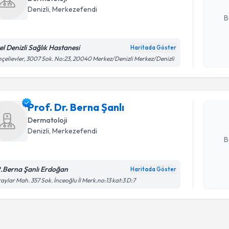
E-posta Ad
Denizli
,
Merkezefendi
B
el Denizli Sağlık Hastanesi
Haritada Göster
Randevu T
Kişisel
çelievler, 3007 Sok. No:23, 20040 Merkez/Denizli Merkez/Denizli
okudum
işlenm
Prof. Dr. 
bu uzmandan
Prof. Dr. Berna Şanlı
posta ile bi
Dermatoloji
E-posta Ad
Denizli
,
Merkezefendi
B
.Berna Şanlı Erdoğan
Haritada Göster
Kişisel
aylar Mah. 357 Sok. İnceoğlu İl Merk.no:13 kat:3 D:7
okudum
işlenm