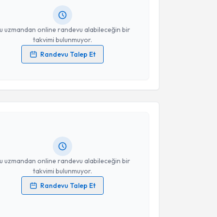
resiniz
u uzmandan online randevu alabileceğin bir
takvimi bulunmuyor.
Randevu Talep Et
 verilerimin işlenmesine ilişkin
Aydınlatma Metni
'ni
 ve kişisel verilerimin belirtilen kapsamda
akvimi Talebi
esini kabul ediyorum.
li Yaşar
için randevu takvimi talebi oluşturun. Size bu
Takvim Talebini Gönder
ndevu almanız için bir takvim hazırlandığında e-
lgilendireceğiz.
resiniz
u uzmandan online randevu alabileceğin bir
takvimi bulunmuyor.
Randevu Talep Et
 verilerimin işlenmesine ilişkin
Aydınlatma Metni
'ni
 ve kişisel verilerimin belirtilen kapsamda
esini kabul ediyorum.