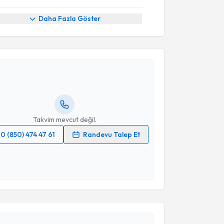
Daha Fazla Göster
akvimi Talebi
Zehra Evrim Bayman
için randevu takvimi talebi
Size bu uzmandan randevu almanız için bir takvim
ında e-posta ile bilgilendireceğiz.
resiniz
Takvim mevcut değil.
0 (850) 474 47 61
Randevu Talep Et
 verilerimin işlenmesine ilişkin
Aydınlatma Metni
'ni
 ve kişisel verilerimin belirtilen kapsamda
akvimi Talebi
esini kabul ediyorum.
Takvim Talebini Gönder
Ayşe Naren
için randevu takvimi talebi oluşturun. Size
 randevu almanız için bir takvim hazırlandığında e-
lgilendireceğiz.