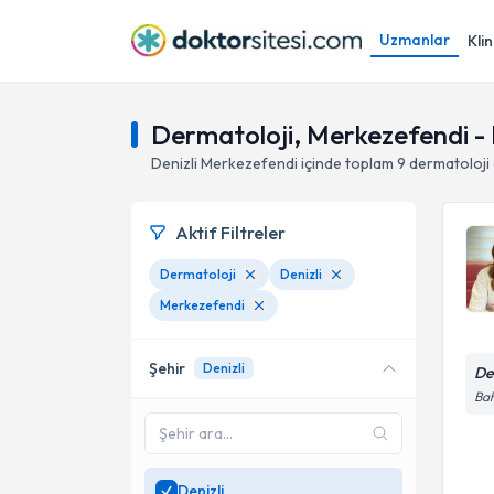
Uzmanlar
Klin
Dermatoloji, Merkezefendi - 
Denizli
Merkezefendi
içinde toplam
9
dermatoloji
Aktif Filtreler
Dermatoloji
Denizli
Merkezefendi
Şehir
Denizli
De
Bah
Denizli