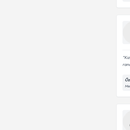
Kız
ran
Öz
Mer