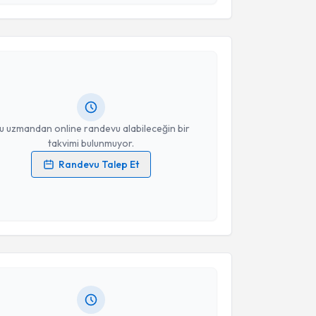
akvimi Talebi
Takvim Talebini Gönder
Merve Kayhan
için randevu takvimi talebi oluşturun.
andan randevu almanız için bir takvim
ında e-posta ile bilgilendireceğiz.
resiniz
u uzmandan online randevu alabileceğin bir
takvimi bulunmuyor.
Randevu Talep Et
 verilerimin işlenmesine ilişkin
Aydınlatma Metni
'ni
 ve kişisel verilerimin belirtilen kapsamda
akvimi Talebi
esini kabul ediyorum.
Mehmet Levent Taşlı
için randevu takvimi talebi
Takvim Talebini Gönder
Size bu uzmandan randevu almanız için bir takvim
ında e-posta ile bilgilendireceğiz.
resiniz