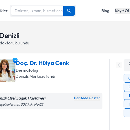
ikler
Blog
Kayıt Ol
Denizli
 doktoru
bulundu
Doç. Dr. Hülya Cenk
Dermatoloji
Denizli
,
Merkezefendi
nizli Özel Sağlık Hastanesi
Haritada Göster
çelievler mh. 3007 sk. No:23