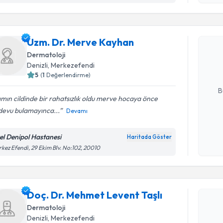
Randevu T
Uzm. Dr. 
Uzm. Dr. Merve Kayhan
Size bu uzm
Dermatoloji
hazırlandığ
Denizli
,
Merkezefendi
5
(
1
Değerlendirme)
E-posta Ad
B
ımın cildinde bir rahatsızlık oldu merve hocaya önce
devu bulamayınca...
Devamı
Kişisel
okudum
el Denipol Hastanesi
Haritada Göster
Randevu T
işlenm
kez Efendi, 29 Ekim Blv. No:102, 20010
Doç. Dr. 
oluşturun. 
Doç. Dr. Mehmet Levent Taşlı
hazırlandığ
Dermatoloji
E-posta Ad
Denizli
,
Merkezefendi