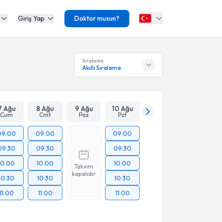
Giriş Yap
Doktor musun?
Sıralama
Akıllı Sıralama
7 Ağu
8 Ağu
9 Ağu
10 Ağu
Cum
Cmt
Paz
Pzt
09:00
09:00
09:00
09:30
09:30
09:30
10:00
10:00
10:00
Takvim
kapalıdır
10:30
10:30
10:30
11:00
11:00
11:00