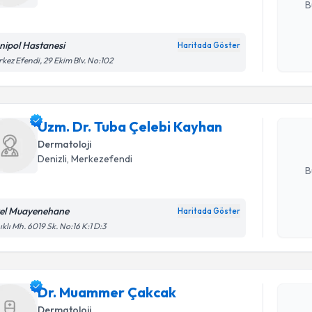
B
nipol Hastanesi
Haritada Göster
Randevu T
Kişisel
kez Efendi, 29 Ekim Blv. No:102
okudum
işlenm
Uzm. Dr. 
oluşturun. 
Uzm. Dr. Tuba Çelebi Kayhan
hazırlandığ
Dermatoloji
E-posta Ad
Denizli
,
Merkezefendi
B
el Muayenehane
Haritada Göster
Randevu T
Kişisel
ıklı Mh. 6019 Sk. No:16 K:1 D:3
okudum
işlenm
Dr. Muam
Size bu uzm
Dr. Muammer Çakcak
hazırlandığ
Dermatoloji