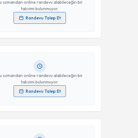
u uzmandan online randevu alabileceğin bir
takvimi bulunmuyor.
Randevu Talep Et
akvimi Talebi
 verilerimin işlenmesine ilişkin
Aydınlatma Metni
'ni
 ve kişisel verilerimin belirtilen kapsamda
esini kabul ediyorum.
Tuba Çelebi Kayhan
için randevu takvimi talebi
Size bu uzmandan randevu almanız için bir takvim
ında e-posta ile bilgilendireceğiz.
Takvim Talebini Gönder
resiniz
u uzmandan online randevu alabileceğin bir
takvimi bulunmuyor.
Randevu Talep Et
akvimi Talebi
 verilerimin işlenmesine ilişkin
Aydınlatma Metni
'ni
 ve kişisel verilerimin belirtilen kapsamda
esini kabul ediyorum.
mer Çakcak
için randevu takvimi talebi oluşturun.
andan randevu almanız için bir takvim
ında e-posta ile bilgilendireceğiz.
Takvim Talebini Gönder