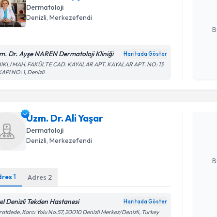
Dermatoloji
E-posta Ad
Denizli
,
Merkezefendi
B
m. Dr. Ayşe NAREN Dermatoloji Kliniği
Haritada Göster
Kişisel
NIKLI MAH. FAKÜLTE CAD. KAYALAR APT. KAYALAR APT. NO: 13
KAPI NO: 1, Denizli
okudum
Randevu T
işlenm
Uzm. Dr. A
Uzm. Dr. Ali Yaşar
uzmandan ra
posta ile bi
Dermatoloji
Denizli
,
Merkezefendi
E-posta Ad
B
dres
1
Adres
2
Kişisel
el Denizli Tekden Hastanesi
Haritada Göster
okudum
atdede, Karcı Yolu No:57, 20010 Denizli Merkez/Denizli, Turkey
işlenm