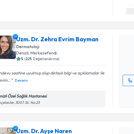
Randevu T
Uzm. Dr. 
Uzm. Dr. Zehra Evrim Bayman
oluşturun. 
Dermatoloji
hazırlandığ
Denizli
,
Merkezefendi
5
(
225
Değerlendirme)
E-posta Ad
devu saatine uyulmuş olup detaylı bilgi ve açıklamalar ile
vim...
Devamı
Kişisel
okudum
nizli Özel Sağlık Hastanesi
Randevu T
işlenm
çelievler, 3007. Sk. No:23
Uzm. Dr. 
bu uzmandan
Uzm. Dr. Ayşe Naren
posta ile bi