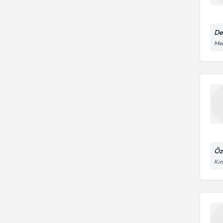
De
Mer
Öz
Kın