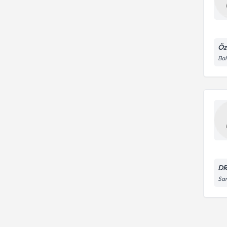
Öz
Bah
DR
Sar