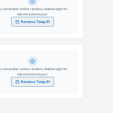
resiniz
u uzmandan online randevu alabileceğin bir
takvimi bulunmuyor.
Randevu Talep Et
akvimi Talebi
 verilerimin işlenmesine ilişkin
Aydınlatma Metni
'ni
 ve kişisel verilerimin belirtilen kapsamda
esini kabul ediyorum.
Berna Şanlı
için randevu takvimi talebi oluşturun. Size
 randevu almanız için bir takvim hazırlandığında e-
lgilendireceğiz.
Takvim Talebini Gönder
resiniz
u uzmandan online randevu alabileceğin bir
takvimi bulunmuyor.
Randevu Talep Et
 verilerimin işlenmesine ilişkin
Aydınlatma Metni
'ni
 ve kişisel verilerimin belirtilen kapsamda
esini kabul ediyorum.
Takvim Talebini Gönder