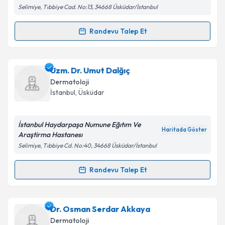
Takvim Talebini Gönder
Selimiye, Tıbbiye Cad. No:13, 34668 Üsküdar/İstanbul
Randevu Talep Et
Randevu Takvimi Talebi
Doç. Dr. Güldehan Atış
için randevu takvimi talebi
Uzm. Dr. Umut Dalğıç
oluşturun. Size bu uzmandan randevu almanız için bir
Dermatoloji
takvim hazırlandığında e-posta ile bilgilendireceğiz.
İstanbul
,
Üsküdar
E-posta Adresiniz
İstanbul Haydarpaşa Numune Eğıtım Ve
Haritada Göster
Araştirma Hastanesı
Selimiye, Tıbbiye Cd. No:40, 34668 Üsküdar/İstanbul
Kişisel verilerimin işlenmesine ilişkin
Aydınlatma
Metni
'ni okudum ve kişisel verilerimin belirtilen
Randevu Talep Et
Randevu Takvimi Talebi
kapsamda işlenmesini kabul ediyorum.
Uzm. Dr. Umut Dalğıç
için randevu takvimi talebi
Dr. Osman Serdar Akkaya
Takvim Talebini Gönder
oluşturun. Size bu uzmandan randevu almanız için bir
Dermatoloji