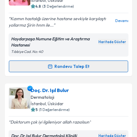
İstanbul
,
Üsküdar
4.8
(
3
Değerlendirme)
E-posta Adresiniz
Kızımın hastalığı üzerine hastane sevkiyle karşılaştı
Devamı
yollarmız Şirin hnm ile...
Haydarpaşa Numune Eğitim ve Araştırma
Kişisel verilerimin işlenmesine ilişkin
Aydınlatma
Haritada Göster
Hastanesi
Metni
'ni okudum ve kişisel verilerimin belirtilen
Tıbbiye Cad. No: 40
kapsamda işlenmesini kabul ediyorum.
Randevu Talep Et
Randevu Takvimi Talebi
Takvim Talebini Gönder
Doç. Dr. Şirin Pekcan Yaşar
için randevu takvimi
Doç. Dr. Işıl Bulur
talebi oluşturun. Size bu uzmandan randevu almanız
Dermatoloji
için bir takvim hazırlandığında e-posta ile
İstanbul
,
Üsküdar
bilgilendireceğiz.
5
(
1
Değerlendirme)
E-posta Adresiniz
Doktorum çok iyi ilgileniyor allah razıolsun
Doç.Dr.Işıl Bulur Dermatoloji Kliniği
Haritada Göster