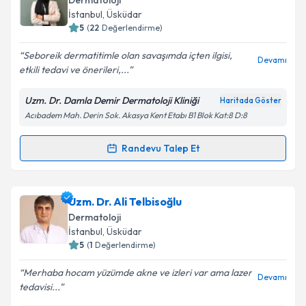
Takvim Talebini Gönder
Dermatoloji
için bir takvim hazırlandığında e-posta ile
İstanbul
,
Üsküdar
bilgilendireceğiz.
5
(
22
Değerlendirme)
E-posta Adresiniz
Seboreik dermatitimle olan savaşımda içten ilgisi,
Devamı
etkili tedavi ve önerileri,...
Uzm. Dr. Damla Demir Dermatoloji Kliniği
Haritada Göster
Acıbadem Mah. Derin Sok. Akasya Kent Etabı B1 Blok Kat:8 D:8
Kişisel verilerimin işlenmesine ilişkin
Aydınlatma
Metni
'ni okudum ve kişisel verilerimin belirtilen
kapsamda işlenmesini kabul ediyorum.
Randevu Talep Et
Randevu Takvimi Talebi
Takvim Talebini Gönder
Uzm. Dr. Damla Demir
için randevu takvimi talebi
Uzm. Dr. Ali Telbisoğlu
oluşturun. Size bu uzmandan randevu almanız için bir
Dermatoloji
takvim hazırlandığında e-posta ile bilgilendireceğiz.
İstanbul
,
Üsküdar
5
(
1
Değerlendirme)
E-posta Adresiniz
Merhaba hocam yüzümde akne ve izleri var ama lazer
Devamı
tedavisi...