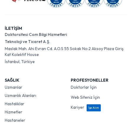
İLETİŞİM
Doktorsitesi Com Bilgi Hizmetleri
Teknoloji ve Ticaret A.Ş.
Maslak Mah. Ahi Evran Cd. A.O.S 55 Sokak No:2 Aksoy Plaza Giriş
Kat Kolektif House
İstanbul, Türkiye
SAĞLIK
PROFESYONELLER
Uzmanlar
Doktorlar İçin
Uzmanlık Alanları
Web Siteniz İçin
Hastalıklar
Kariyer
İşe Alım
Hizmetler
Hastaneler