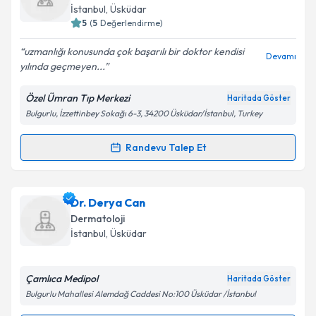
almanız için bir takvim hazırlandığında e-posta ile
Takvim Talebini Gönder
İstanbul
,
Üsküdar
bilgilendireceğiz.
5
(
5
Değerlendirme)
E-posta Adresiniz
uzmanlığı konusunda çok başarılı bir doktor kendisi
Devamı
yılında geçmeyen...
Özel Ümran Tıp Merkezi
Haritada Göster
Bulgurlu, İzzettinbey Sokağı 6-3, 34200 Üsküdar/İstanbul, Turkey
Kişisel verilerimin işlenmesine ilişkin
Aydınlatma
Metni
'ni okudum ve kişisel verilerimin belirtilen
kapsamda işlenmesini kabul ediyorum.
Randevu Talep Et
Randevu Takvimi Talebi
Takvim Talebini Gönder
Uzm. Dr. Nimet Özcan
için randevu takvimi talebi
Dr. Derya Can
oluşturun. Size bu uzmandan randevu almanız için bir
Dermatoloji
takvim hazırlandığında e-posta ile bilgilendireceğiz.
İstanbul
,
Üsküdar
E-posta Adresiniz
Çamlıca Medipol
Haritada Göster
Bulgurlu Mahallesi Alemdağ Caddesi No:100 Üsküdar /İstanbul