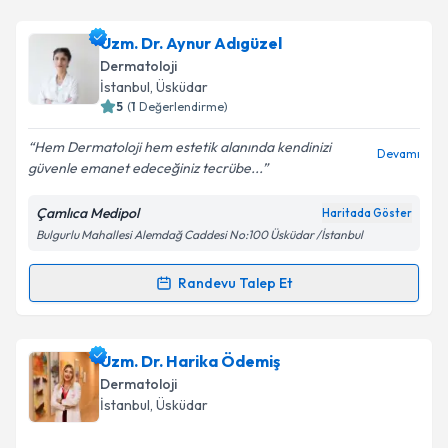
Uzm. Dr. Hülya Sağlam
için randevu takvimi talebi
oluşturun. Size bu uzmandan randevu almanız için bir
Uzm. Dr. Aynur Adıgüzel
takvim hazırlandığında e-posta ile bilgilendireceğiz.
Dermatoloji
E-posta Adresiniz
İstanbul
,
Üsküdar
5
(
1
Değerlendirme)
Hem Dermatoloji hem estetik alanında kendinizi
Devamı
güvenle emanet edeceğiniz tecrübe...
Kişisel verilerimin işlenmesine ilişkin
Aydınlatma
Metni
'ni okudum ve kişisel verilerimin belirtilen
Çamlıca Medipol
Haritada Göster
kapsamda işlenmesini kabul ediyorum.
Bulgurlu Mahallesi Alemdağ Caddesi No:100 Üsküdar /İstanbul
Takvim Talebini Gönder
Randevu Talep Et
Randevu Takvimi Talebi
Uzm. Dr. Aynur Adıgüzel
için randevu takvimi talebi
Uzm. Dr. Harika Ödemiş
oluşturun. Size bu uzmandan randevu almanız için bir
Dermatoloji
takvim hazırlandığında e-posta ile bilgilendireceğiz.
İstanbul
,
Üsküdar
E-posta Adresiniz