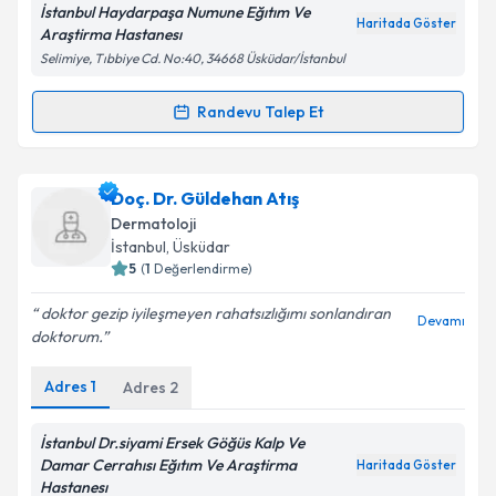
İstanbul Haydarpaşa Numune Eğıtım Ve
Haritada Göster
Araştirma Hastanesı
Selimiye, Tıbbiye Cd. No:40, 34668 Üsküdar/İstanbul
Kişisel verilerimin işlenmesine ilişkin
Aydınlatma
Metni
'ni okudum ve kişisel verilerimin belirtilen
Randevu Talep Et
Randevu Takvimi Talebi
kapsamda işlenmesini kabul ediyorum.
Uzm. Dr. Şirin Yaşar
için randevu takvimi talebi
Doç. Dr. Güldehan Atış
Takvim Talebini Gönder
oluşturun. Size bu uzmandan randevu almanız için bir
Dermatoloji
takvim hazırlandığında e-posta ile bilgilendireceğiz.
İstanbul
,
Üsküdar
5
(
1
Değerlendirme)
E-posta Adresiniz
doktor gezip iyileşmeyen rahatsızlığımı sonlandıran
Devamı
doktorum.
Adres
1
Adres
2
Kişisel verilerimin işlenmesine ilişkin
Aydınlatma
Metni
'ni okudum ve kişisel verilerimin belirtilen
kapsamda işlenmesini kabul ediyorum.
İstanbul Dr.siyami Ersek Göğüs Kalp Ve
Damar Cerrahısı Eğıtım Ve Araştirma
Haritada Göster
Hastanesı