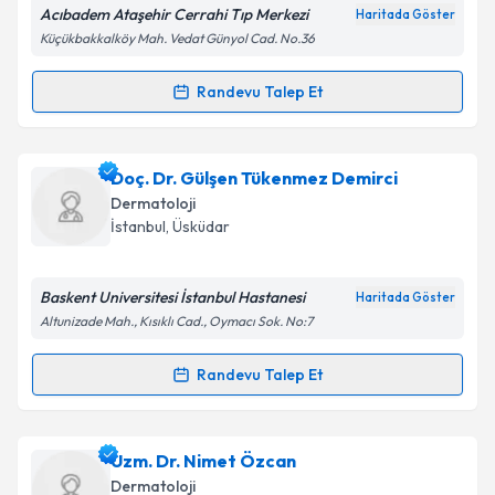
Acıbadem Ataşehir Cerrahi Tıp Merkezi
Haritada Göster
Kişisel verilerimin işlenmesine ilişkin
Aydınlatma
Küçükbakkalköy Mah. Vedat Günyol Cad. No.36
Metni
'ni okudum ve kişisel verilerimin belirtilen
kapsamda işlenmesini kabul ediyorum.
Randevu Talep Et
Randevu Takvimi Talebi
Takvim Talebini Gönder
Dr. Öğr. Üyesi R. Simin Ada
için randevu takvimi
Doç. Dr. Gülşen Tükenmez Demirci
talebi oluşturun. Size bu uzmandan randevu almanız
Dermatoloji
için bir takvim hazırlandığında e-posta ile
İstanbul
,
Üsküdar
bilgilendireceğiz.
E-posta Adresiniz
Baskent Universitesi İstanbul Hastanesi
Haritada Göster
Altunizade Mah., Kısıklı Cad., Oymacı Sok. No:7
Randevu Talep Et
Randevu Takvimi Talebi
Kişisel verilerimin işlenmesine ilişkin
Aydınlatma
Metni
'ni okudum ve kişisel verilerimin belirtilen
kapsamda işlenmesini kabul ediyorum.
Doç. Dr. Gülşen Tükenmez Demirci
için randevu
Uzm. Dr. Nimet Özcan
takvimi talebi oluşturun. Size bu uzmandan randevu
Dermatoloji