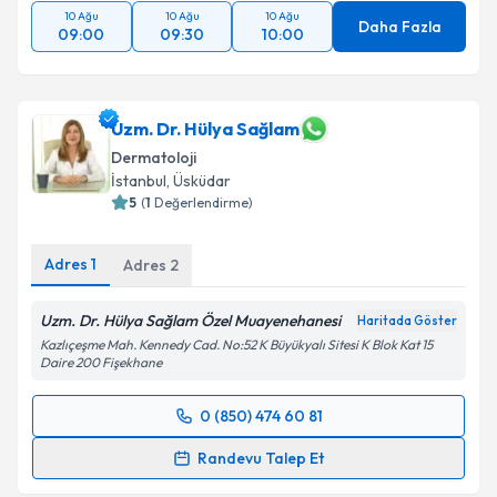
10 Ağu
10 Ağu
10 Ağu
Daha Fazla
09:00
09:30
10:00
Uzm. Dr. Hülya Sağlam
Dermatoloji
İstanbul
,
Üsküdar
5
(
1
Değerlendirme)
Adres
1
Adres
2
Uzm. Dr. Hülya Sağlam Özel Muayenehanesi
Haritada Göster
Kazlıçeşme Mah. Kennedy Cad. No:52 K Büyükyalı Sitesi K Blok Kat 15
Daire 200 Fişekhane
0 (850) 474 60 81
Randevu Takvimi Talebi
Randevu Talep Et