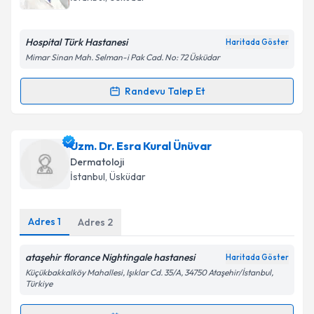
bilgilendireceğiz.
E-posta Adresiniz
Hospital Türk Hastanesi
Haritada Göster
Mimar Sinan Mah. Selman-i Pak Cad. No: 72 Üsküdar
Randevu Talep Et
Randevu Takvimi Talebi
Kişisel verilerimin işlenmesine ilişkin
Aydınlatma
Metni
'ni okudum ve kişisel verilerimin belirtilen
kapsamda işlenmesini kabul ediyorum.
Uzm. Dr. Yaman Sönmez
için randevu takvimi talebi
Uzm. Dr. Esra Kural Ünüvar
oluşturun. Size bu uzmandan randevu almanız için bir
Dermatoloji
takvim hazırlandığında e-posta ile bilgilendireceğiz.
Takvim Talebini Gönder
İstanbul
,
Üsküdar
E-posta Adresiniz
Adres
1
Adres
2
ataşehir florance Nightingale hastanesi
Haritada Göster
Kişisel verilerimin işlenmesine ilişkin
Aydınlatma
Küçükbakkalköy Mahallesi, Işıklar Cd. 35/A, 34750 Ataşehir/İstanbul,
Metni
'ni okudum ve kişisel verilerimin belirtilen
Türkiye
kapsamda işlenmesini kabul ediyorum.