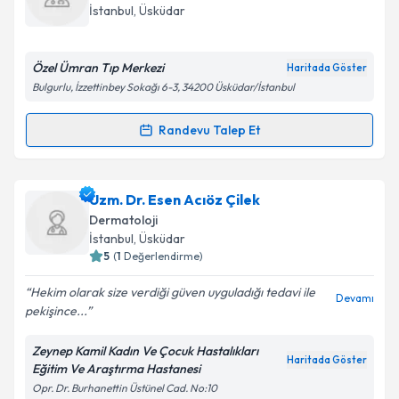
takvim hazırlandığında e-posta ile bilgilendireceğiz.
İstanbul
,
Üsküdar
E-posta Adresiniz
Özel Ümran Tıp Merkezi
Haritada Göster
Bulgurlu, İzzettinbey Sokağı 6-3, 34200 Üsküdar/İstanbul
Kişisel verilerimin işlenmesine ilişkin
Aydınlatma
Randevu Talep Et
Randevu Takvimi Talebi
Metni
'ni okudum ve kişisel verilerimin belirtilen
kapsamda işlenmesini kabul ediyorum.
Dr. Osman Serdar Akkaya
için randevu takvimi
Uzm. Dr. Esen Acıöz Çilek
talebi oluşturun. Size bu uzmandan randevu almanız
Takvim Talebini Gönder
Dermatoloji
için bir takvim hazırlandığında e-posta ile
İstanbul
,
Üsküdar
bilgilendireceğiz.
5
(
1
Değerlendirme)
E-posta Adresiniz
Hekim olarak size verdiği güven uyguladığı tedavi ile
Devamı
pekişince...
Zeynep Kamil Kadın Ve Çocuk Hastalıkları
Haritada Göster
Eğitim Ve Araştırma Hastanesi
Kişisel verilerimin işlenmesine ilişkin
Aydınlatma
Opr. Dr. Burhanettin Üstünel Cad. No:10
Metni
'ni okudum ve kişisel verilerimin belirtilen