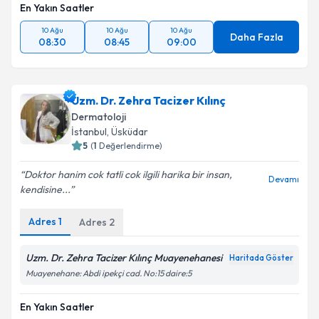
En Yakın Saatler
10 Ağu
10 Ağu
10 Ağu
Daha Fazla
08:30
08:45
09:00
Uzm. Dr. Zehra Tacizer Kılınç
Dermatoloji
İstanbul
,
Üsküdar
5
(
1
Değerlendirme)
Doktor hanim cok tatli cok ilgili harika bir insan,
Devamı
kendisine...
Adres
1
Adres
2
Uzm. Dr. Zehra Tacizer Kılınç Muayenehanesi
Haritada Göster
Muayenehane: Abdi ipekçi cad. No:15 daire:5
En Yakın Saatler