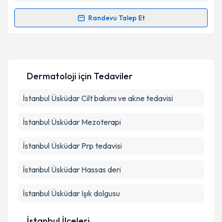
kapsamda işlenmesini kabul ediyorum.
Randevu Talep Et
Randevu Takvimi Talebi
Takvim Talebini Gönder
Uzm. Dr. Esen Acıöz Çilek
için randevu takvimi talebi
oluşturun. Size bu uzmandan randevu almanız için bir
Dermatoloji
için Tedaviler
takvim hazırlandığında e-posta ile bilgilendireceğiz.
E-posta Adresiniz
İstanbul Üsküdar Cilt bakımı ve akne tedavisi
İstanbul Üsküdar Mezoterapi
Kişisel verilerimin işlenmesine ilişkin
Aydınlatma
İstanbul Üsküdar Prp tedavisi
Metni
'ni okudum ve kişisel verilerimin belirtilen
kapsamda işlenmesini kabul ediyorum.
İstanbul Üsküdar Hassas deri
İstanbul Üsküdar Işık dolgusu
Takvim Talebini Gönder
İstanbul İlçeleri