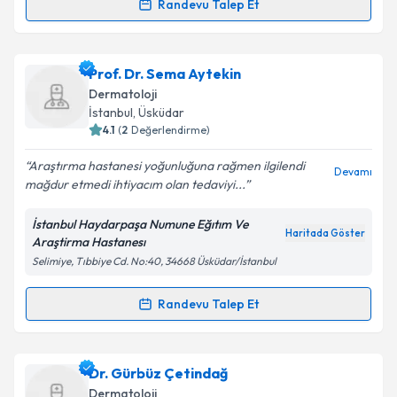
Randevu Talep Et
Randevu Takvimi Talebi
Takvim Talebini Gönder
Uzm. Dr. Esra Kural Ünüvar
için randevu takvimi
Prof. Dr. Sema Aytekin
talebi oluşturun. Size bu uzmandan randevu almanız
Dermatoloji
için bir takvim hazırlandığında e-posta ile
İstanbul
,
Üsküdar
bilgilendireceğiz.
4.1
(
2
Değerlendirme)
E-posta Adresiniz
Araştırma hastanesi yoğunluğuna rağmen ilgilendi
Devamı
mağdur etmedi ihtiyacım olan tedaviyi...
İstanbul Haydarpaşa Numune Eğıtım Ve
Haritada Göster
Araştirma Hastanesı
Kişisel verilerimin işlenmesine ilişkin
Aydınlatma
Selimiye, Tıbbiye Cd. No:40, 34668 Üsküdar/İstanbul
Metni
'ni okudum ve kişisel verilerimin belirtilen
kapsamda işlenmesini kabul ediyorum.
Randevu Talep Et
Randevu Takvimi Talebi
Takvim Talebini Gönder
Prof. Dr. Sema Aytekin
için randevu takvimi talebi
Dr. Gürbüz Çetindağ
oluşturun. Size bu uzmandan randevu almanız için bir
Dermatoloji