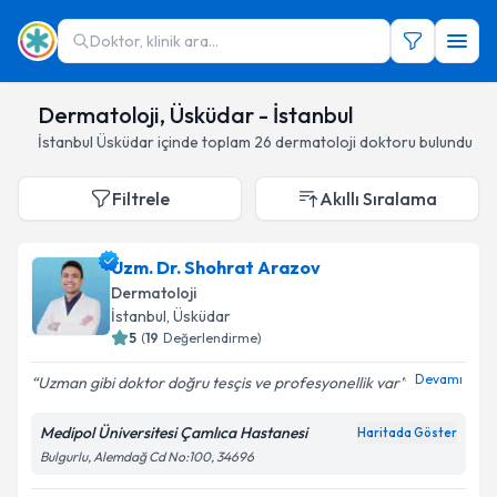
Doktor, klinik ara...
Dermatoloji, Üsküdar - İstanbul
İstanbul
Üsküdar
içinde toplam
26
dermatoloji doktoru
bulundu
Filtrele
Akıllı Sıralama
Uzm. Dr. Shohrat Arazov
Dermatoloji
İstanbul
,
Üsküdar
5
(
19
Değerlendirme)
Devamı
Uzman gibi doktor doğru tesçis ve profesyonellik var
Medipol Üniversitesi Çamlıca Hastanesi
Haritada Göster
Bulgurlu, Alemdağ Cd No:100, 34696