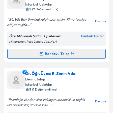
takvim hazırlandığında e-posta ile bilgilendireceğiz.
İstanbul
,
Üsküdar
5
(
2
Değerlendirme)
E-posta Adresiniz
Gürbüz Bey ömrünü Allah uzun etsin. Kime tavsiye
Devamı
ettiysem şifa...
Özel Mihrimah Sultan Tıp Merkezi
Haritada Göster
Kişisel verilerimin işlenmesine ilişkin
Aydınlatma
Mimarsinan, Paşa Limanı Cad. No:4
Metni
'ni okudum ve kişisel verilerimin belirtilen
kapsamda işlenmesini kabul ediyorum.
Randevu Talep Et
Randevu Takvimi Talebi
Takvim Talebini Gönder
Dr. Gürbüz Çetindağ
için randevu takvimi talebi
Dr. Öğr. Üyesi R. Simin Ada
oluşturun. Size bu uzmandan randevu almanız için bir
Dermatoloji
takvim hazırlandığında e-posta ile bilgilendireceğiz.
İstanbul
,
Üsküdar
5
(
1
Değerlendirme)
E-posta Adresiniz
Psikolojik yönden size yaklaşımı,becerisi ve teşhis
Devamı
üzerindeki ilaç tavsiyesi ile...