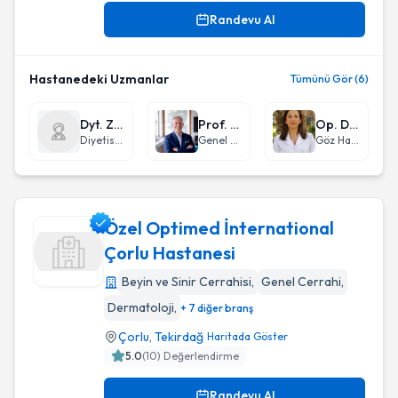
Randevu Al
Hastanedeki Uzmanlar
Tümünü Gör (6)
Dyt. Zeynep Günaydın
Prof. Dr. Emin Ersoy
Op. Dr. Mediha Tok Çevik
Diyetisyen
Genel Cerrahi
Göz Hastalıkları
Özel Optimed İnternational
Çorlu Hastanesi
Beyin ve Sinir Cerrahisi
,
Genel Cerrahi
,
Özel Optimed İnternational Çorlu Hastanesi
Dermatoloji
,
+ 7 diğer branş
Çorlu
,
Tekirdağ
Haritada Göster
5.0
(
10
) Değerlendirme
Randevu Al