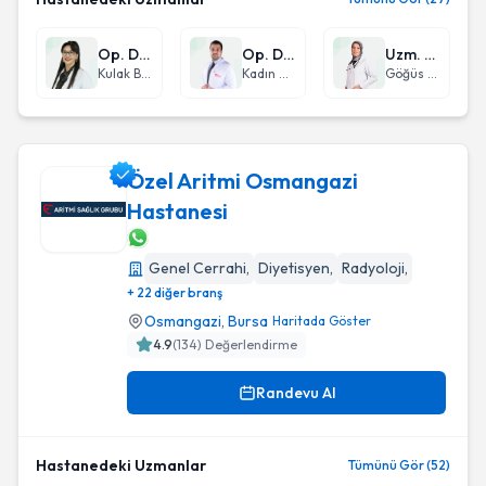
Op. Dr. Sevilay Aynacı
Op. Dr. Çağrı Kutlugün EMRAL
Uzm. Dr. Hale Moral
Kulak Burun Boğaz hastalıkları - KBB
Kadın Hastalıkları ve Doğum
Göğüs Hastalıkları
Özel Aritmi Osmangazi
Hastanesi
Özel Aritmi Osmangazi Hastanesi
Genel Cerrahi
,
Diyetisyen
,
Radyoloji
,
+ 22 diğer branş
Osmangazi
,
Bursa
Haritada Göster
4.9
(
134
) Değerlendirme
Randevu Al
Hastanedeki Uzmanlar
Tümünü Gör (52)