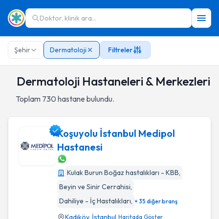
Doktor, klinik ara...
Şehir
Dermatoloji
Filtreler
Dermatoloji Hastaneleri & Merkezleri
Toplam
730
hastane bulundu.
Koşuyolu İstanbul Medipol
Hastanesi
Koşuyolu İstanbul Medipol Hastanesi
Kulak Burun Boğaz hastalıkları - KBB
,
Beyin ve Sinir Cerrahisi
,
Dahiliye - İç Hastalıkları
,
+ 35 diğer branş
Kadıköy
,
İstanbul
Haritada Göster