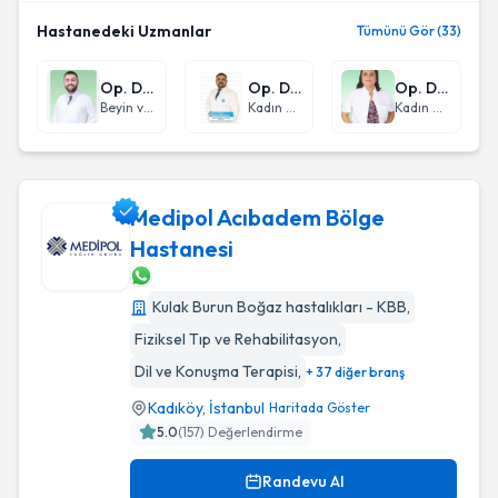
Hastanedeki Uzmanlar
Tümünü Gör (33)
Op. Dr. Hilmi Resul Karaörs
Op. Dr. Atılım Gülçiçek
Op. Dr. Selda Bahçe
Beyin ve Sinir Cerrahisi
Kadın Hastalıkları ve Doğum
Kadın Hastalıkları ve Doğum
Medipol Acıbadem Bölge
Hastanesi
Medipol Acıbadem Bölge Hastanesi
Kulak Burun Boğaz hastalıkları - KBB
,
Fiziksel Tıp ve Rehabilitasyon
,
Dil ve Konuşma Terapisi
,
+ 37 diğer branş
Kadıköy
,
İstanbul
Haritada Göster
5.0
(
157
) Değerlendirme
Randevu Al