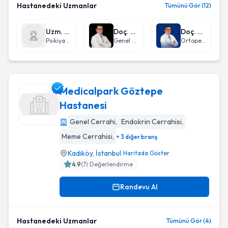
Hastanedeki Uzmanlar
Tümünü Gör (12)
Uzm. Dr. Güneş Şayan Can
Doç. Dr. Bahadır Osman Bozkırlı
Doç. Dr. Altuğ Yücekul
Psikiyatri
Genel Cerrahi
Ortopedi ve Travmatoloji
Medicalpark Göztepe
Hastanesi
Genel Cerrahi
,
Endokrin Cerrahisi
,
Medicalpark Göztepe Hastanesi
Meme Cerrahisi
,
+ 3 diğer branş
Kadıköy
,
İstanbul
Haritada Göster
4.9
(
7
) Değerlendirme
Randevu Al
Hastanedeki Uzmanlar
Tümünü Gör (4)