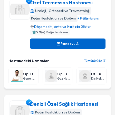
Özel Termessos Hastanesi
Üroloji
,
Ortopedi ve Travmatoloji
,
Kadın Hastalıkları ve Doğum
,
+ 9 diğer branş
Özel Termessos Hastanesi
Döşemealtı
,
Antalya
Haritada Göster
5.0
(
4
) Değerlendirme
Randevu Al
Hastanedeki Uzmanlar
Tümünü Gör (8)
Op. Dr. Mani Habibi
Op. Dr. Ergin Er
Dt. Tümay Sandıkçı
Genel Cerrahi
Göz Hastalıkları
Diş Hekimi
Denizli Özel Sağlık Hastanesi
Kadın Hastalıkları ve Doğum
,