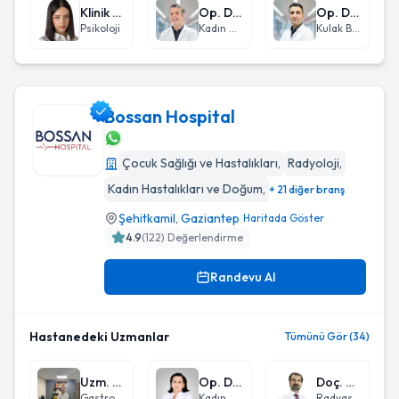
Klinik Psikolog Dilara Suvan
Op. Dr. Hakan Sade
Op. Dr. Hasan İnco
Psikoloji
Kadın Hastalıkları ve Doğum
Kulak Burun Boğaz hastalıkları - KBB
Bossan Hospital
Çocuk Sağlığı ve Hastalıkları
,
Radyoloji
,
Bossan Hospital
Kadın Hastalıkları ve Doğum
,
+ 21 diğer branş
Şehitkamil
,
Gaziantep
Haritada Göster
4.9
(
122
) Değerlendirme
Randevu Al
Hastanedeki Uzmanlar
Tümünü Gör (34)
Uzm. Dr. Ahmet Akbay
Op. Dr. Esin Bilik
Doç. Dr. Ahmet Dirier
Gastroenteroloji
Kadın Hastalıkları ve Doğum
Radyasyon Onkolojisi