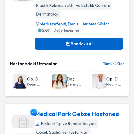
Plastik Rekonstrüktif ve Estetik Cerrahi
,
Denizli Özel Sağlık Hastanesi
Dermatoloji
,
Merkezefendi
,
Denizli
Haritada Göster
5.0
(
11
) Değerlendirme
Randevu Al
Hastanedeki Uzmanlar
Tümünü Gör
Op. Dr. Ekin Ersoy
Doç. Dr. Hülya Cenk
Op. Dr. Onur Saka
Kadın Hastalıkları ve Doğum
Dermatoloji
Plastik Rekonstrüktif ve Estetik Cerrahi
Medical Park Gebze Hastanesi
Fiziksel Tıp ve Rehabilitasyon
,
Çocuk Sağlığı ve Hastalıkları
,