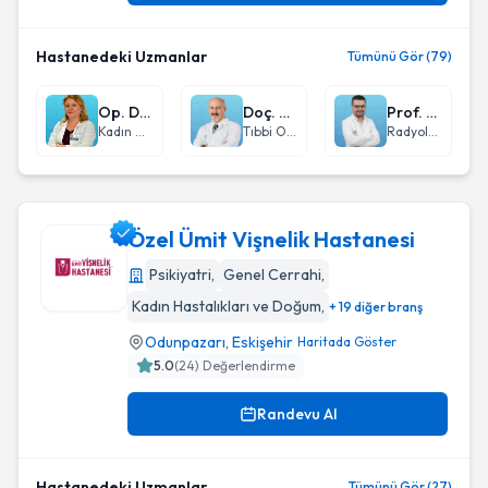
Hastanedeki Uzmanlar
Tümünü Gör (79)
Op. Dr. Seval Pata
Doç. Dr. Özgür Açıkgöz
Prof. Dr. Hayri Oğul
Kadın Hastalıkları ve Doğum
Tıbbi Onkoloji
Radyoloji
Özel Ümit Vişnelik Hastanesi
Psikiyatri
,
Genel Cerrahi
,
Kadın Hastalıkları ve Doğum
,
+ 19 diğer branş
Özel Ümit Vişnelik Hastanesi
Odunpazarı
,
Eskişehir
Haritada Göster
5.0
(
24
) Değerlendirme
Randevu Al
Hastanedeki Uzmanlar
Tümünü Gör (27)