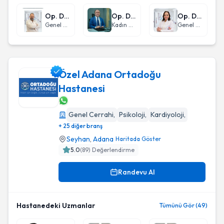
Op. Dr. Salih Yılmaz
Op. Dr. Olcay İlhan
Op. Dr. Melike Karen
Genel Cerrahi
Kadın Hastalıkları ve Doğum
Genel Cerrahi
Özel Adana Ortadoğu
Hastanesi
Özel Adana Ortadoğu Hastanesi
Genel Cerrahi
,
Psikoloji
,
Kardiyoloji
,
+ 25 diğer branş
Seyhan
,
Adana
Haritada Göster
5.0
(
89
) Değerlendirme
Randevu Al
Hastanedeki Uzmanlar
Tümünü Gör (49)