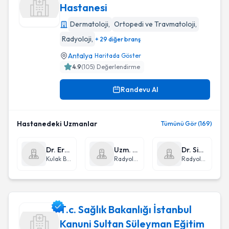
Hastanesi
Dermatoloji
,
Ortopedi ve Travmatoloji
,
Antalya Atatürk Devlet Hastanesi
Radyoloji
,
+ 29 diğer branş
Antalya
Haritada Göster
4.9
(
105
) Değerlendirme
Randevu Al
Hastanedeki Uzmanlar
Tümünü Gör (169)
Dr. Erdem Atalay Çetinkaya
Uzm. Dr. Filiz Kavasoğlu
Dr. Sibel Fethiye Köksal
Kulak Burun Boğaz hastalıkları - KBB
Radyoloji
Radyoloji
T.c. Sağlık Bakanlığı İstanbul
Kanuni Sultan Süleyman Eğitim