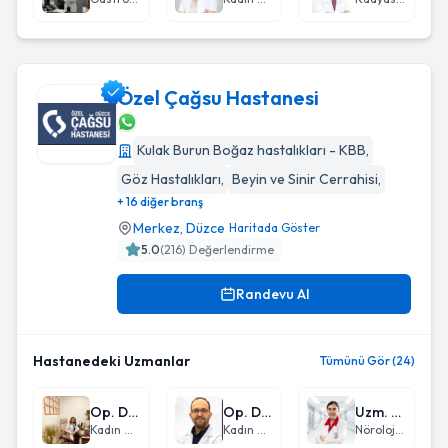
Özel Çağsu Hastanesi
Kulak Burun Boğaz hastalıkları - KBB
,
Özel Çağsu Hastanesi
Göz Hastalıkları
,
Beyin ve Sinir Cerrahisi
,
+ 16 diğer branş
Merkez
,
Düzce
Haritada Göster
5.0
(
216
) Değerlendirme
Randevu Al
Hastanedeki Uzmanlar
Tümünü Gör (24)
Op. Dr. Rabia Başer Açıkgöz
Op. Dr. Melih Şaş
Uzm. Dr. Aysel Kilci
Kadın Hastalıkları ve Doğum
Kadın Hastalıkları ve Doğum
Nöroloji (Beyin ve Sinir Hastalıkları)