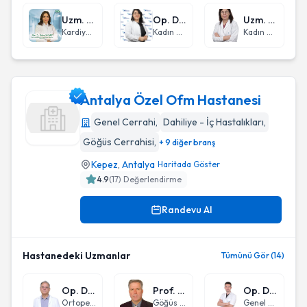
Uzm. Dr. Mahsa Sadakat
Op. Dr. Nurana Dikova
Uzm. Dr. İsmet Ayten Bölükbaş
Kardiyoloji
Kadın Hastalıkları ve Doğum
Kadın Hastalıkları ve Doğum
Antalya Özel Ofm Hastanesi
Genel Cerrahi
,
Dahiliye - İç Hastalıkları
,
Göğüs Cerrahisi
,
+ 9 diğer branş
Antalya Özel Ofm Hastanesi
Kepez
,
Antalya
Haritada Göster
4.9
(
17
) Değerlendirme
Randevu Al
Hastanedeki Uzmanlar
Tümünü Gör (14)
Op. Dr. İbrahim Levent Arıcan
Prof. Dr. Mehmet Bilgin
Op. Dr. Direnç Yiğit
Ortopedi ve Travmatoloji
Göğüs Cerrahisi
Genel Cerrahi