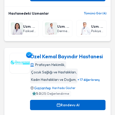
Hastanedeki Uzmanlar
Tümünü Gör (4)
Uzm. Dr. Semiha Ülkü Gül
Uzm. Dr. Selim Murat Ürer
Uzm. Dr. Ali Ceran
Fiziksel Tıp ve Rehabilitasyon
Dermatoloji
Psikiyatri
Özel Kemal Bayındır Hastanesi
Pratisyen Hekimlik
,
Çocuk Sağlığı ve Hastalıkları
,
Özel Kemal Bayındır Hastanesi
Kadın Hastalıkları ve Doğum
,
+ 17 diğer branş
Gaziantep
Haritada Göster
5.0
(
25
) Değerlendirme
Randevu Al