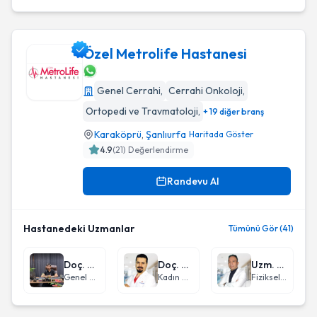
Özel Metrolife Hastanesi
Genel Cerrahi
,
Cerrahi Onkoloji
,
Özel Metrolife Hastanesi
Ortopedi ve Travmatoloji
,
+ 19 diğer branş
Karaköprü
,
Şanlıurfa
Haritada Göster
4.9
(
21
) Değerlendirme
Randevu Al
Hastanedeki Uzmanlar
Tümünü Gör (41)
Doç. Dr. Ümit Mercan
Doç. Dr. Veysel Toprak
Uzm. Dr. Ahmet Demirkol
Genel Cerrahi
Kadın Hastalıkları ve Doğum
Fiziksel Tıp ve Rehabilitasyon