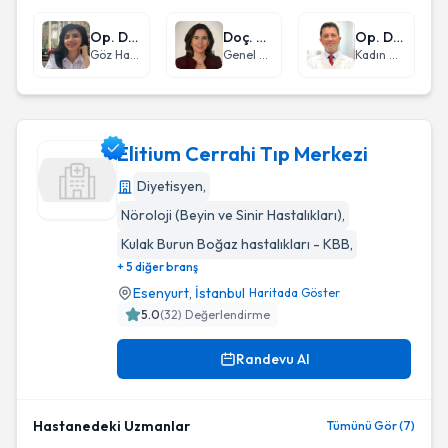
Op. Dr. Lamia Chandırlı
Doç. Dr. Nihan Turhan
Op. Dr. Özgür Uzun
Göz Hastalıkları
Genel Cerrahi
Kadın Hastalıkları ve Doğum
Elitium Cerrahi Tıp Merkezi
Diyetisyen
,
Nöroloji (Beyin ve Sinir Hastalıkları)
,
Elitium Cerrahi Tıp Merkezi
Kulak Burun Boğaz hastalıkları - KBB
,
+ 5 diğer branş
Esenyurt
,
İstanbul
Haritada Göster
5.0
(
32
) Değerlendirme
Randevu Al
Hastanedeki Uzmanlar
Tümünü Gör (7)