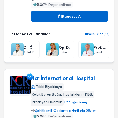
5.0
(
79
) Değerlendirme
Randevu Al
Hastanedeki Uzmanlar
Tümünü Gör (82)
Dr. Öğr. Üyesi Hilmi Cem Kaya
Op. Dr. Seval Pata
Prof. Dr. Ömer Ceran
Kulak Burun Boğaz hastalıkları - KBB
Kadın Hastalıkları ve Doğum
Çocuk Sağlığı ve Hastalıkları
Ncr İnternational Hospital
Tıbbi Biyokimya
,
Kulak Burun Boğaz hastalıkları - KBB
,
Ncr İnternational Hospital
Pratisyen Hekimlik
,
+ 27 diğer branş
Şehitkamil
,
Gaziantep
Haritada Göster
5.0
(
10
) Değerlendirme