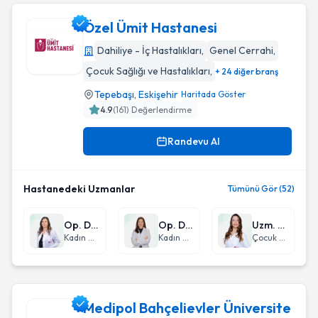
Özel Ümit Hastanesi
Dahiliye - İç Hastalıkları
,
Genel Cerrahi
,
Çocuk Sağlığı ve Hastalıkları
,
+ 24 diğer branş
Özel Ümit Hastanesi
Tepebaşı
,
Eskişehir
Haritada Göster
4.9
(
161
) Değerlendirme
Randevu Al
Hastanedeki Uzmanlar
Tümünü Gör (52)
Op. Dr. Dilek Ulusoy
Op. Dr. Seda Deniz Işıklar
Uzm. Dr. Nazan Tekin Çakar
Kadın Hastalıkları ve Doğum
Kadın Hastalıkları ve Doğum
Çocuk Sağlığı ve Hastalıkları
Medipol Bahçelievler Üniversite