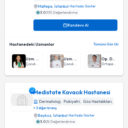
Maltepe
,
İstanbul
Haritada Göster
5.0
(
131
) Değerlendirme
Randevu Al
Hastanedeki Uzmanlar
Tümünü Gör (4)
Uzm. Dr. Shahana Farhadlı
Uzm. Dr. Arzu Gebeşçe
Op. Dr. Muhammed Bilal Kürk
Çocuk Sağlığı ve Hastalıkları
Çocuk Sağlığı ve Hastalıkları
Ortopedi ve Travmatoloji
Medistate Kavacık Hastanesi
Dermatoloji
,
Psikiyatri
,
Göz Hastalıkları
,
+ 3 diğer branş
Medistate Kavacık Hastanesi
Beykoz
,
İstanbul
Haritada Göster
5.0
(
5
) Değerlendirme