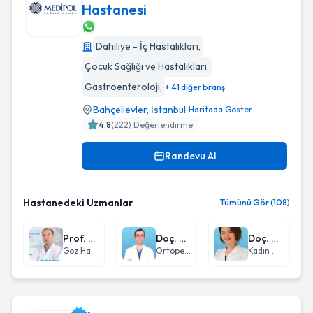
Hastanesi
Medipol Bahçelievler Üniversite Hastanesi
Dahiliye - İç Hastalıkları
,
Çocuk Sağlığı ve Hastalıkları
,
Gastroenteroloji
,
+ 41 diğer branş
Bahçelievler
,
İstanbul
Haritada Göster
4.8
(
222
) Değerlendirme
Randevu Al
Hastanedeki Uzmanlar
Tümünü Gör (108)
Prof. Dr. Faruk Kaya
Doç. Dr. Erdinç Genç
Doç. Dr. Derya Kanza Gül
Göz Hastalıkları
Ortopedi ve Travmatoloji
Kadın Hastalıkları ve Doğum