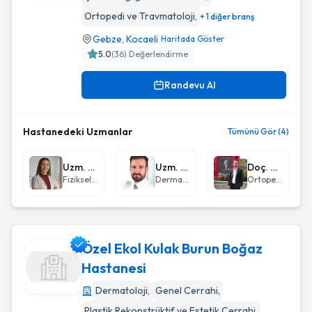
Medical Park Gebze Hastanesi
Ortopedi ve Travmatoloji
,
+ 1 diğer branş
Gebze
,
Kocaeli
Haritada Göster
5.0
(
36
) Değerlendirme
Randevu Al
Hastanedeki Uzmanlar
Tümünü Gör (4)
Uzm. Dr. Nuride Osmanlı
Uzm. Dr. Kenan Dibek
Doç. Dr. Özgür Erdoğan
Fiziksel Tıp ve Rehabilitasyon
Dermatoloji
Ortopedi ve Travmatoloji
Özel Ekol Kulak Burun Boğaz
Hastanesi
Dermatoloji
,
Genel Cerrahi
,
Özel Ekol Kulak Burun Boğaz Hastanesi
Plastik Rekonstrüktif ve Estetik Cerrahi
,