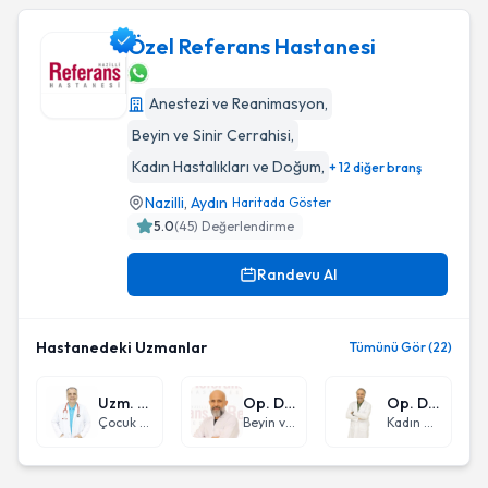
Özel Referans Hastanesi
Anestezi ve Reanimasyon
,
Özel Referans Hastanesi
Beyin ve Sinir Cerrahisi
,
Kadın Hastalıkları ve Doğum
,
+ 12 diğer branş
Nazilli
,
Aydın
Haritada Göster
5.0
(
45
) Değerlendirme
Randevu Al
Hastanedeki Uzmanlar
Tümünü Gör (22)
Uzm. Dr. Ahmet Hamdi Erkal
Op. Dr. Sercan Savaş Yalçın
Op. Dr. Ercan Ciğerli
Çocuk Sağlığı ve Hastalıkları
Beyin ve Sinir Cerrahisi
Kadın Hastalıkları ve Doğum