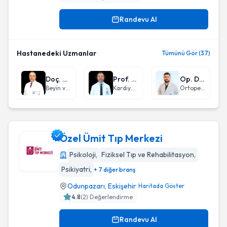
Randevu Al
Hastanedeki Uzmanlar
Tümünü Gör (37)
Doç. Dr. İnan Gezgin
Prof. Dr. Vedat Davutoğlu
Op. Dr. Yusuf Enes Yalım
Beyin ve Sinir Cerrahisi
Kardiyoloji
Ortopedi ve Travmatoloji
Özel Ümit Tıp Merkezi
Psikoloji
,
Fiziksel Tıp ve Rehabilitasyon
,
Psikiyatri
,
+ 7 diğer branş
Özel Ümit Tıp Merkezi
Odunpazarı
,
Eskişehir
Haritada Göster
4.8
(
2
) Değerlendirme
Randevu Al