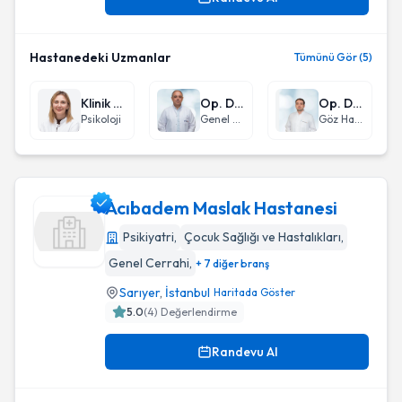
Hastanedeki Uzmanlar
Tümünü Gör (5)
Klinik Psikolog Beria Yılmaz
Op. Dr. Cengiz Çetinkaya
Op. Dr. Yavuz Selim Doğan
Psikoloji
Genel Cerrahi
Göz Hastalıkları
Acıbadem Maslak Hastanesi
Psikiyatri
,
Çocuk Sağlığı ve Hastalıkları
,
Genel Cerrahi
,
+ 7 diğer branş
Acıbadem Maslak Hastanesi
Sarıyer
,
İstanbul
Haritada Göster
5.0
(
4
) Değerlendirme
Randevu Al