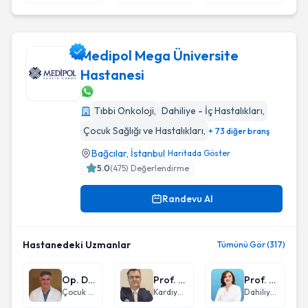
Medipol Mega Üniversite
Hastanesi
Medipol Mega Üniversite Hastanesi
Tıbbi Onkoloji
,
Dahiliye - İç Hastalıkları
,
Çocuk Sağlığı ve Hastalıkları
,
+ 73 diğer branş
Bağcılar
,
İstanbul
Haritada Göster
5.0
(
475
) Değerlendirme
Randevu Al
Hastanedeki Uzmanlar
Tümünü Gör (317)
Op. Dr. Mehmet Şerif Arslan
Prof. Dr. Bülent Demir
Prof. Dr. Sevgi Aras
Çocuk Cerrahisi
Kardiyoloji
Dahiliye - İç Hastalıkları