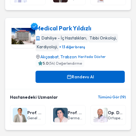
Medical Park Yıldızlı
Dahiliye - İç Hastalıkları
,
Tıbbi Onkoloji
,
Kardiyoloji
,
+ 13 diğer branş
Medical Park Yıldızlı
Akçaabat
,
Trabzon
Haritada Göster
5.0
(
54
) Değerlendirme
Randevu Al
Hastanedeki Uzmanlar
Tümünü Gör (19)
Prof. Dr. Can Keçe
Prof. Dr. Sevgi Bahadır
Op. Dr. Orkun Gül
Genel Cerrahi
Dermatoloji
Ortopedi ve Travmatoloji