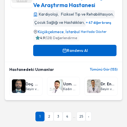
Ve Araştırma Hastanesi
T.c. Sağlık Bakanlığı İstanbul Kanuni Sultan Süleyman Eğiti
Kardiyoloji
,
Fiziksel Tıp ve Rehabilitasyon
,
Çocuk Sağlığı ve Hastalıkları
,
+ 47 diğer branş
Küçükçekmece
,
İstanbul
Haritada Göster
4.9
(
128
) Değerlendirme
Randevu Al
Hastanedeki Uzmanlar
Tümünü Gör (155)
Doç. Dr. Nuri Serdar Baş
Uzm. Dr. Cem Erdoğan
Dr. Engin Çiftçi
Beyin ve Sinir Cerrahisi
Kadın Hastalıkları ve Doğum
Beyin ve Sinir Cerrahisi
1
2
3
4
...
25
›