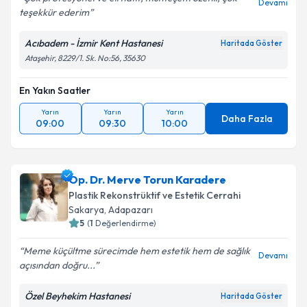
Devamı
teşekkür ederim
Acıbadem - İzmir Kent Hastanesi
Haritada Göster
Ataşehir, 8229/1. Sk. No:56, 35630
En Yakın Saatler
Yarın
Yarın
Yarın
Daha Fazla
09:00
09:30
10:00
Op. Dr. Merve Torun Karadere
Plastik Rekonstrüktif ve Estetik Cerrahi
Sakarya
,
Adapazarı
5
(
1
Değerlendirme)
Meme küçültme sürecimde hem estetik hem de sağlık
Devamı
açısından doğru...
Özel Beyhekim Hastanesi
Haritada Göster