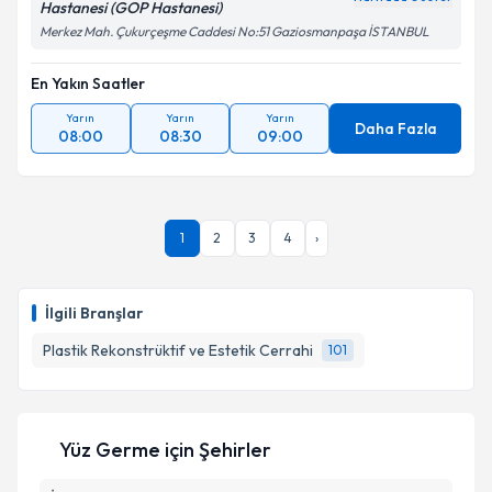
Hastanesi (GOP Hastanesi)
Merkez Mah. Çukurçeşme Caddesi No:51 Gaziosmanpaşa İSTANBUL
En Yakın Saatler
Yarın
Yarın
Yarın
Daha Fazla
08:00
08:30
09:00
1
2
3
4
›
İlgili Branşlar
Plastik Rekonstrüktif ve Estetik Cerrahi
101
Yüz Germe
için Şehirler