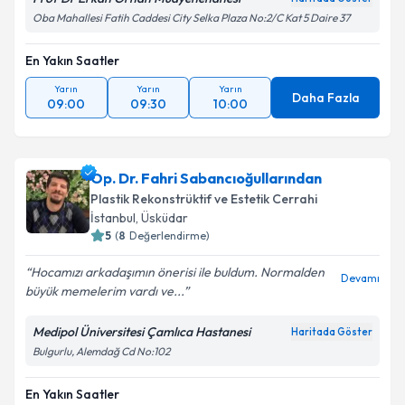
Oba Mahallesi Fatih Caddesi City Selka Plaza No:2/C Kat 5 Daire 37
En Yakın Saatler
Yarın
Yarın
Yarın
Daha Fazla
09:00
09:30
10:00
Op. Dr. Fahri Sabancıoğullarından
Plastik Rekonstrüktif ve Estetik Cerrahi
İstanbul
,
Üsküdar
5
(
8
Değerlendirme)
Hocamızı arkadaşımın önerisi ile buldum. Normalden
Devamı
büyük memelerim vardı ve...
Medipol Üniversitesi Çamlıca Hastanesi
Haritada Göster
Bulgurlu, Alemdağ Cd No:102
En Yakın Saatler