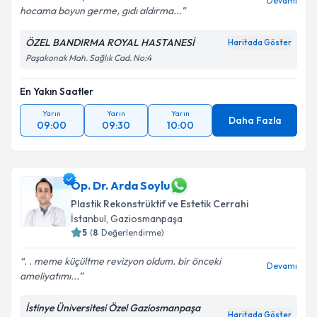
Devamı
hocama boyun germe, gıdı aldırma...
Kişisel verilerimin işlenmesine ilişkin
Aydınlatma
Metni
'ni okudum ve kişisel verilerimin belirtilen
ÖZEL BANDIRMA ROYAL HASTANESİ
Haritada Göster
kapsamda işlenmesini kabul ediyorum.
Paşakonak Mah. Sağlık Cad. No:4
En Yakın Saatler
Takvim Talebini Gönder
Yarın
Yarın
Yarın
Daha Fazla
09:00
09:30
10:00
Op. Dr. Arda Soylu
Plastik Rekonstrüktif ve Estetik Cerrahi
İstanbul
,
Gaziosmanpaşa
5
(
8
Değerlendirme)
. . meme küçültme revizyon oldum. bir önceki
Devamı
ameliyatımı...
İstinye Üniversitesi Özel Gaziosmanpaşa
Haritada Göster