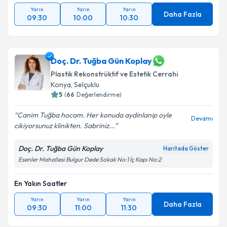
Yarın
Yarın
Yarın
Daha Fazla
09:30
10:00
10:30
Doç. Dr. Tuğba Gün Koplay
Plastik Rekonstrüktif ve Estetik Cerrahi
Konya
,
Selçuklu
5
(
66
Değerlendirme)
Canim Tuğba hocam. Her konuda aydinlanip oyle
Devamı
cikiyorsunuz klinikten. Sabriniz...
Doç. Dr. Tuğba Gün Koplay
Haritada Göster
Esenler Mahallesi Bulgur Dede Sokak No:1 İç Kapı No:2
En Yakın Saatler
Yarın
Yarın
Yarın
Daha Fazla
09:30
11:00
11:30