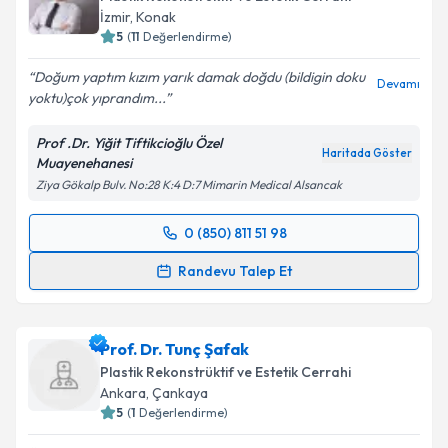
İzmir
,
Konak
5
(
11
Değerlendirme)
Doğum yaptım kızım yarık damak doğdu (bildigin doku
Devamı
yoktu)çok yıprandım...
Prof .Dr. Yiğit Tiftikcioğlu Özel
Haritada Göster
Muayenehanesi
Ziya Gökalp Bulv. No:28 K:4 D:7 Mimarin Medical Alsancak
0 (850) 811 51 98
Randevu Takvimi Talebi
Randevu Talep Et
Prof. Dr. Yiğit Özer Tiftikcioğlu
için randevu
takvimi talebi oluşturun. Size bu uzmandan randevu
Prof. Dr. Tunç Şafak
almanız için bir takvim hazırlandığında e-posta ile
bilgilendireceğiz.
Plastik Rekonstrüktif ve Estetik Cerrahi
Ankara
,
Çankaya
E-posta Adresiniz
5
(
1
Değerlendirme)