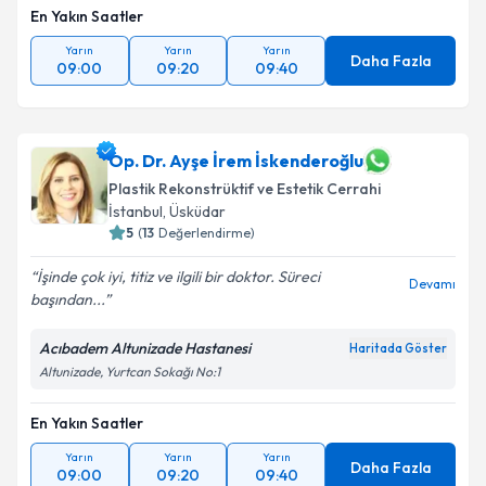
En Yakın Saatler
Yarın
Yarın
Yarın
Daha Fazla
09:00
09:20
09:40
Op. Dr. Ayşe İrem İskenderoğlu
Plastik Rekonstrüktif ve Estetik Cerrahi
İstanbul
,
Üsküdar
5
(
13
Değerlendirme)
İşinde çok iyi, titiz ve ilgili bir doktor. Süreci
Devamı
başından...
Acıbadem Altunizade Hastanesi
Haritada Göster
Altunizade, Yurtcan Sokağı No:1
En Yakın Saatler
Yarın
Yarın
Yarın
Daha Fazla
09:00
09:20
09:40