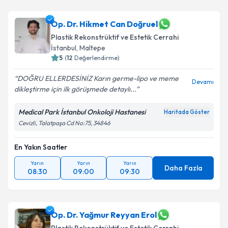
Op. Dr. Hikmet Can Doğruel
Plastik Rekonstrüktif ve Estetik Cerrahi
İstanbul
,
Maltepe
5
(
12
Değerlendirme)
DOĞRU ELLERDESİNİZ Karın germe-lipo ve meme
Devamı
dikleştirme için ilk görüşmede detaylı...
Medical Park İstanbul Onkoloji Hastanesi
Haritada Göster
Cevizli, Talatpaşa Cd No:75, 34846
En Yakın Saatler
Yarın
Yarın
Yarın
Daha Fazla
08:30
09:00
09:30
Op. Dr. Yağmur Reyyan Erol