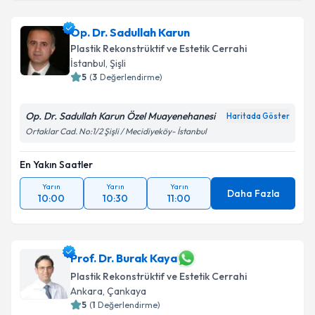
Op. Dr. Sadullah Karun
Plastik Rekonstrüktif ve Estetik Cerrahi
İstanbul
,
Şişli
5
(
3
Değerlendirme)
Op. Dr. Sadullah Karun Özel Muayenehanesi
Haritada Göster
Ortaklar Cad. No:1/2 Şişli / Mecidiyeköy- İstanbul
En Yakın Saatler
Yarın
Yarın
Yarın
Daha Fazla
10:00
10:30
11:00
Prof. Dr. Burak Kaya
Plastik Rekonstrüktif ve Estetik Cerrahi
Ankara
,
Çankaya
5
(
1
Değerlendirme)