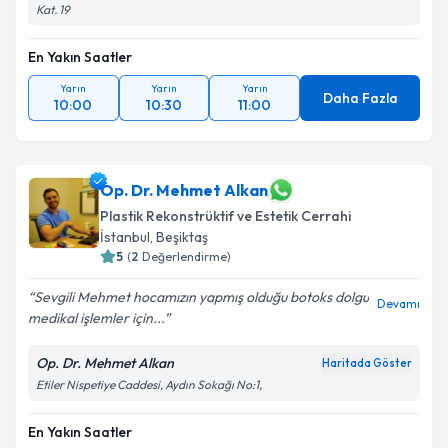
Kat. 19
En Yakın Saatler
Yarın
Yarın
Yarın
Daha Fazla
10:00
10:30
11:00
Op. Dr. Mehmet Alkan
Plastik Rekonstrüktif ve Estetik Cerrahi
İstanbul
,
Beşiktaş
5
(
2
Değerlendirme)
Sevgili Mehmet hocamızın yapmış olduğu botoks dolgu
Devamı
medikal işlemler için...
Op. Dr. Mehmet Alkan
Haritada Göster
Etiler Nispetiye Caddesi, Aydın Sokağı No:1,
En Yakın Saatler