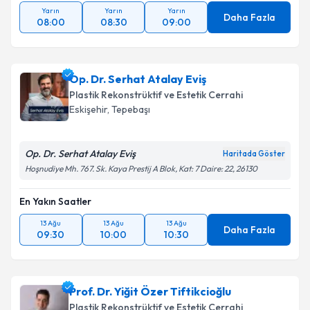
Yarın
Yarın
Yarın
Daha Fazla
08:00
08:30
09:00
Op. Dr. Serhat Atalay Eviş
Plastik Rekonstrüktif ve Estetik Cerrahi
Eskişehir
,
Tepebaşı
Op. Dr. Serhat Atalay Eviş
Haritada Göster
Hoşnudiye Mh. 767. Sk. Kaya Prestij A Blok, Kat: 7 Daire: 22, 26130
En Yakın Saatler
13 Ağu
13 Ağu
13 Ağu
Daha Fazla
09:30
10:00
10:30
Prof. Dr. Yiğit Özer Tiftikcioğlu
Plastik Rekonstrüktif ve Estetik Cerrahi