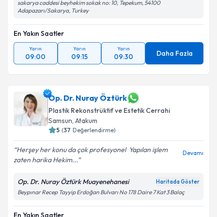
sakarya caddesi beyhekim sokak no: 10, Tepekum, 54100
Adapazarı/Sakarya, Turkey
En Yakın Saatler
Yarın
Yarın
Yarın
Daha Fazla
09:00
09:15
09:30
Op. Dr. Nuray Öztürk
Plastik Rekonstrüktif ve Estetik Cerrahi
Samsun
,
Atakum
5
(
37
Değerlendirme)
Herşey her konu da çok profesyonel ️ Yapılan işlem
Devamı
zaten harika Hekim...
Op. Dr. Nuray Öztürk Muayenehanesi
Haritada Göster
Beypınar Recep Tayyip Erdoğan Bulvarı No 178 Daire 7 Kat 3 Balaç
En Yakın Saatler