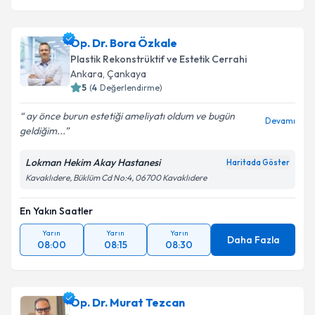
Op. Dr. Bora Özkale
Plastik Rekonstrüktif ve Estetik Cerrahi
Ankara
,
Çankaya
5
(
4
Değerlendirme)
ay önce burun estetiği ameliyatı oldum ve bugün
Devamı
geldiğim...
Lokman Hekim Akay Hastanesi
Haritada Göster
Kavaklıdere, Büklüm Cd No:4, 06700 Kavaklıdere
En Yakın Saatler
Yarın
Yarın
Yarın
Daha Fazla
08:00
08:15
08:30
Op. Dr. Murat Tezcan