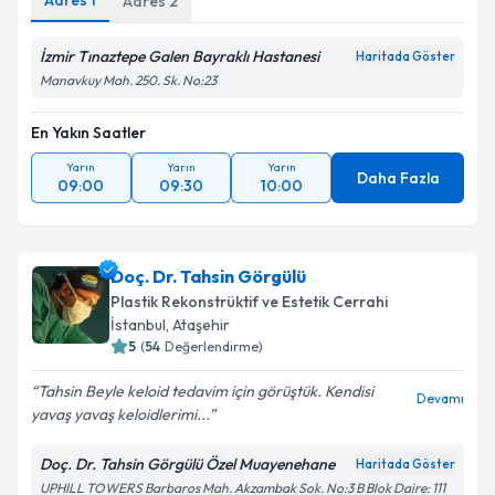
Adres
1
Adres
2
kapsamda işlenmesini kabul ediyorum.
İzmir Tınaztepe Galen Bayraklı Hastanesi
Haritada Göster
Takvim Talebini Gönder
Manavkuy Mah. 250. Sk. No:23
En Yakın Saatler
Yarın
Yarın
Yarın
Daha Fazla
09:00
09:30
10:00
Doç. Dr. Tahsin Görgülü
Plastik Rekonstrüktif ve Estetik Cerrahi
İstanbul
,
Ataşehir
5
(
54
Değerlendirme)
Tahsin Beyle keloid tedavim için görüştük. Kendisi
Devamı
yavaş yavaş keloidlerimi...
Doç. Dr. Tahsin Görgülü Özel Muayenehane
Haritada Göster
UPHILL TOWERS Barbaros Mah. Akzambak Sok. No:3 B Blok Daire: 111