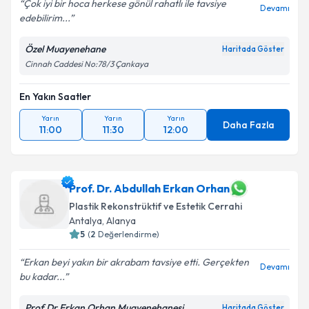
Çok iyi bir hoca herkese gönül rahatlı ile tavsiye
Devamı
edebilirim...
Kişisel verilerimin işlenmesine ilişkin
Aydınlatma
Özel Muayenehane
Haritada Göster
Metni
'ni okudum ve kişisel verilerimin belirtilen
Cinnah Caddesi No:78/3 Çankaya
kapsamda işlenmesini kabul ediyorum.
En Yakın Saatler
Takvim Talebini Gönder
Yarın
Yarın
Yarın
Daha Fazla
11:00
11:30
12:00
Prof. Dr. Abdullah Erkan Orhan
Plastik Rekonstrüktif ve Estetik Cerrahi
Antalya
,
Alanya
5
(
2
Değerlendirme)
Erkan beyi yakın bir akrabam tavsiye etti. Gerçekten
Devamı
bu kadar...
Prof Dr Erkan Orhan Muayenehanesi
Haritada Göster