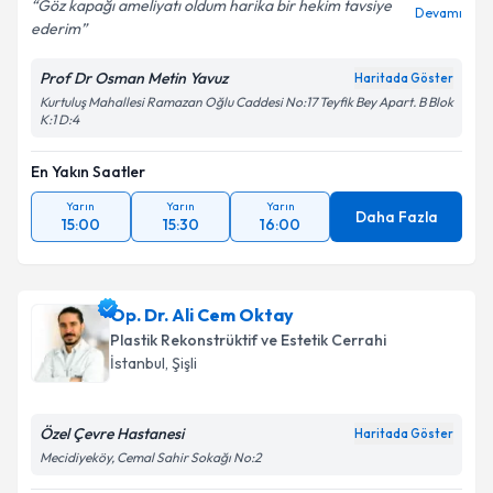
Göz kapağı ameliyatı oldum harika bir hekim tavsiye
Devamı
ederim
Prof Dr Osman Metin Yavuz
Haritada Göster
Kurtuluş Mahallesi Ramazan Oğlu Caddesi No:17 Teyfik Bey Apart. B Blok
K:1 D:4
En Yakın Saatler
Yarın
Yarın
Yarın
Daha Fazla
15:00
15:30
16:00
Op. Dr. Ali Cem Oktay
Plastik Rekonstrüktif ve Estetik Cerrahi
İstanbul
,
Şişli
Özel Çevre Hastanesi
Haritada Göster
Mecidiyeköy, Cemal Sahir Sokağı No:2