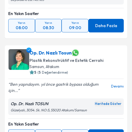
En Yakın Saatler
Yarın
Yarın
Yarın
Daha Fazla
08:00
08:30
09:00
Op. Dr. Nazlı Tosun
Plastik Rekonstrüktif ve Estetik Cerrahi
Samsun
,
Atakum
5
(
5
Değerlendirme)
Ben yaşındayım. yıl önce gastrik bypass olduğum
Devamı
için...
Op. Dr. Nazlı TOSUN
Haritada Göster
Güzelyalı, 3054. Sk. NO:5, 55020 Atakum/Samsun
En Yakın Saatler