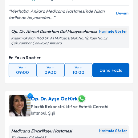
Merhaba, Ankara Medicana Hastanesi’nde Nisan
Devamı
tarihinde boynumdan...
Op. Dr. Ahmet Demirhan Dal Muayenehanesi
Haritada Göster
Kızılırmak Mah.1450 Sk. ATM Plaza B Blok No:1 İç Kapı No:32
Çukurambar Çankaya/ Ankara
En Yakın Saatler
Yarın
Yarın
Yarın
Daha Fazla
09:00
09:30
10:00
Op. Dr. Ayşe Öztürk
Plastik Rekonstrüktif ve Estetik Cerrahi
İstanbul
,
Şişli
Medicana Zincirlikuyu Hastanesi
Haritada Göster
Büyükdere Cd. No:165