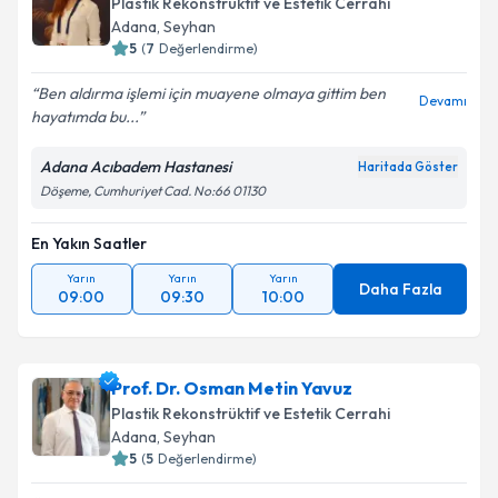
Plastik Rekonstrüktif ve Estetik Cerrahi
Adana
,
Seyhan
5
(
7
Değerlendirme)
Ben aldırma işlemi için muayene olmaya gittim ben
Devamı
hayatımda bu...
Adana Acıbadem Hastanesi
Haritada Göster
Döşeme, Cumhuriyet Cad. No:66 01130
En Yakın Saatler
Yarın
Yarın
Yarın
Daha Fazla
09:00
09:30
10:00
Prof. Dr. Osman Metin Yavuz
Plastik Rekonstrüktif ve Estetik Cerrahi
Adana
,
Seyhan
5
(
5
Değerlendirme)