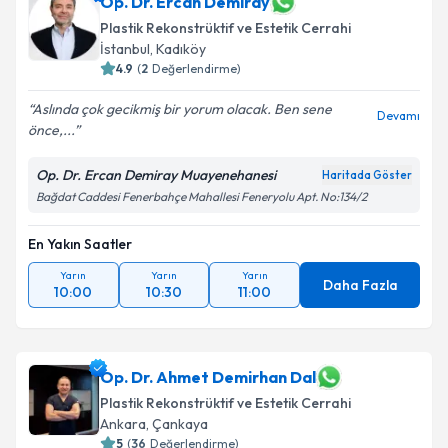
Op. Dr. Ercan Demiray
Plastik Rekonstrüktif ve Estetik Cerrahi
İstanbul
,
Kadıköy
4.9
(
2
Değerlendirme)
Aslında çok gecikmiş bir yorum olacak. Ben sene
Devamı
önce,...
Op. Dr. Ercan Demiray Muayenehanesi
Haritada Göster
Bağdat Caddesi Fenerbahçe Mahallesi Feneryolu Apt. No:134/2
En Yakın Saatler
Yarın
Yarın
Yarın
Daha Fazla
10:00
10:30
11:00
Op. Dr. Ahmet Demirhan Dal
Plastik Rekonstrüktif ve Estetik Cerrahi
Ankara
,
Çankaya
5
(
36
Değerlendirme)