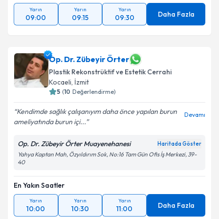
Yarın
Yarın
Yarın
Daha Fazla
09:00
09:15
09:30
Op. Dr. Zübeyir Örter
Plastik Rekonstrüktif ve Estetik Cerrahi
Kocaeli
,
İzmit
5
(
10
Değerlendirme)
Kendimde sağlık çalışanıyım daha önce yapılan burun
Devamı
ameliyatında burun içi...
Op. Dr. Zübeyir Örter Muayenehanesi
Haritada Göster
Yahya Kaptan Mah, Özyıldırım Sok, No:16 Tam Gün Ofis İş Merkezi, 39-
40
En Yakın Saatler
Yarın
Yarın
Yarın
Daha Fazla
10:00
10:30
11:00