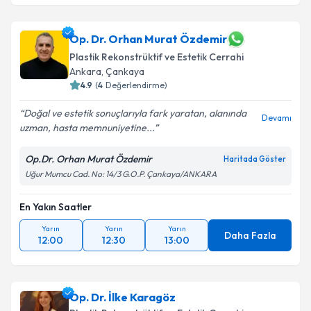
Op. Dr. Orhan Murat Özdemir
Plastik Rekonstrüktif ve Estetik Cerrahi
Ankara
,
Çankaya
4.9
(
4
Değerlendirme)
Doğal ve estetik sonuçlarıyla fark yaratan, alanında
Devamı
uzman, hasta memnuniyetine...
Op.Dr. Orhan Murat Özdemir
Haritada Göster
Uğur Mumcu Cad. No: 14/3 G.O.P. Çankaya/ANKARA
En Yakın Saatler
Yarın
Yarın
Yarın
Daha Fazla
12:00
12:30
13:00
Op. Dr. İlke Karagöz