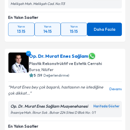
Melikşah Mah. Melikşah Cad. No:113
En Yakın Saatler
Yarın
Yarın
Yarın
Daha Fazla
13:15
14:15
15:15
Op. Dr. Murat Enes Sağlam
Plastik Rekonstrüktif ve Estetik Cerrahi
Bursa
,
Nilüfer
5
(
59
Değerlendirme)
Murat Enes bey çok başarılı, hastasının ne istediğine
Devamı
çok dikkat...
Op. Dr. Murat Enes Sağlam Muayenehanesi
Haritada Göster
İhsaniye Mah. İlknur Sok . Bulvar 224 Sitesi D Blok No : 1/1
En Yakın Saatler