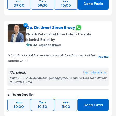
Yarın
Yarın
Yarın
Daha Fazla
09:00
09:30
10:00
Op. Dr. Umut Sinan Ersoy
Plastik Rekonstrüktif ve Estetik Cerrahi
İstanbul
,
Bakırköy
5
(
12
Değerlendirme)
Hayatımda doktor ve insan olarak tanıdığım en kaliteli
Devamı
samimi ve...
Klinestetik
Haritada Göster
Ataköy 7-8-9-10. Kısım Mah. Çobançeşme E-5 Yan Yol Cad. Nivo Ataköy
No: 12/B Blok 154
En Yakın Saatler
Yarın
Yarın
Yarın
Daha Fazla
10:00
10:30
11:00