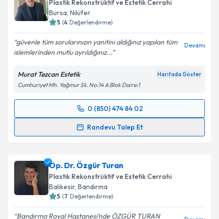
Plastik Rekonstrüktif ve Estetik Cerrahi
Bursa
,
Nilüfer
5
(
4
Değerlendirme)
güvenle tüm sorularınızın yanitini aldığınız yapılan tüm
Devamı
islemlerinden mutlu ayrıldığınız...
Murat Tezcan Estetik
Haritada Göster
Cumhuriyet Mh. Yağmur Sk. No:14 A Blok Daire:1
0 (850) 474 84 02
Randevu Takvimi Talebi
Randevu Talep Et
Op. Dr. Murat Tezcan
için randevu takvimi talebi
oluşturun. Size bu uzmandan randevu almanız için bir
Op. Dr. Özgür Turan
takvim hazırlandığında e-posta ile bilgilendireceğiz.
Plastik Rekonstrüktif ve Estetik Cerrahi
E-posta Adresiniz
Balıkesir
,
Bandırma
5
(
7
Değerlendirme)
Bandırma Royal Hastanesi’nde ÖZGÜR TURAN