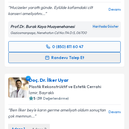
Mucizeler yarattı günde. Eylülde kafamdaki cilt
Devamı
kanseri ameliyatını...
Prof.Dr. Burak Kaya Muayenehanesi
Haritada Göster
Gaziosmanpaşa, Nenehatun Cd No:114 D:5, 06700
0 (850) 811 60 47
Randevu Takvimi Talebi
Randevu Talep Et
Prof. Dr. Burak Kaya
için randevu takvimi talebi
oluşturun. Size bu uzmandan randevu almanız için bir
Doç. Dr. İlker Uyar
takvim hazırlandığında e-posta ile bilgilendireceğiz.
Plastik Rekonstrüktif ve Estetik Cerrahi
E-posta Adresiniz
İzmir
,
Bayraklı
5
(
39
Değerlendirme)
Ben İlker bey'e karın germe ameliyatı oldum sonuçtan
Devamı
çok memnun...
Kişisel verilerimin işlenmesine ilişkin
Aydınlatma
Metni
'ni okudum ve kişisel verilerimin belirtilen