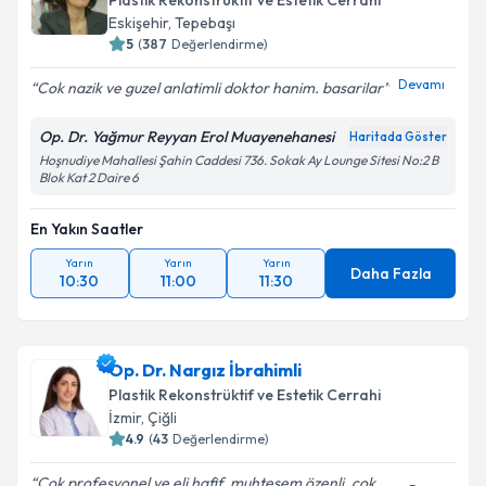
Plastik Rekonstrüktif ve Estetik Cerrahi
Eskişehir
,
Tepebaşı
5
(
387
Değerlendirme)
Devamı
Cok nazik ve guzel anlatimli doktor hanim. basarilar
Op. Dr. Yağmur Reyyan Erol Muayenehanesi
Haritada Göster
Hoşnudiye Mahallesi Şahin Caddesi 736. Sokak Ay Lounge Sitesi No:2 B
Blok Kat 2 Daire 6
En Yakın Saatler
Yarın
Yarın
Yarın
Daha Fazla
10:30
11:00
11:30
Op. Dr. Nargız İbrahimli
Plastik Rekonstrüktif ve Estetik Cerrahi
İzmir
,
Çiğli
4.9
(
43
Değerlendirme)
Çok profesyonel ve eli hafif, muhteşem özenli, çok