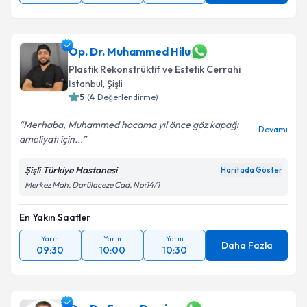
Op. Dr. Muhammed Hilu
Plastik Rekonstrüktif ve Estetik Cerrahi
İstanbul
,
Şişli
5
(
4
Değerlendirme)
Merhaba, Muhammed hocama yıl önce göz kapağı
Devamı
ameliyatı için...
Şişli Türkiye Hastanesi
Haritada Göster
Merkez Mah. Darülaceze Cad. No:14/1
En Yakın Saatler
Yarın
Yarın
Yarın
Daha Fazla
09:30
10:00
10:30