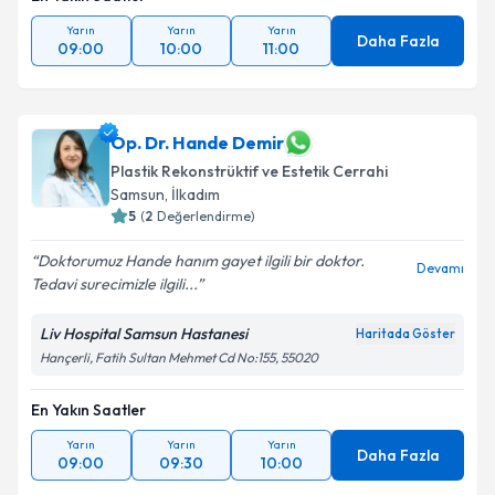
Yarın
Yarın
Yarın
Daha Fazla
09:00
10:00
11:00
Op. Dr. Hande Demir
Plastik Rekonstrüktif ve Estetik Cerrahi
Samsun
,
İlkadım
5
(
2
Değerlendirme)
Doktorumuz Hande hanım gayet ilgili bir doktor.
Devamı
Tedavi surecimizle ilgili...
Liv Hospital Samsun Hastanesi
Haritada Göster
Hançerli, Fatih Sultan Mehmet Cd No:155, 55020
En Yakın Saatler
Yarın
Yarın
Yarın
Daha Fazla
09:00
09:30
10:00