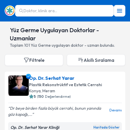
Doktor, klinik ara...
Yüz Germe Uygulayan Doktorlar -
Uzmanlar
Toplam
101
Yüz Germe
uygulayan doktor - uzman bulundu.
Filtrele
Akıllı Sıralama
Op. Dr. Serhat Yarar
Plastik Rekonstrüktif ve Estetik Cerrahi
Konya
,
Meram
5
(
150
Değerlendirme)
Dr beye birden fazla büyük cerrahi, bunun yanında
Devamı
göz kapağı,...
Op. Dr. Serhat Yarar Kliniği
Haritada Göster