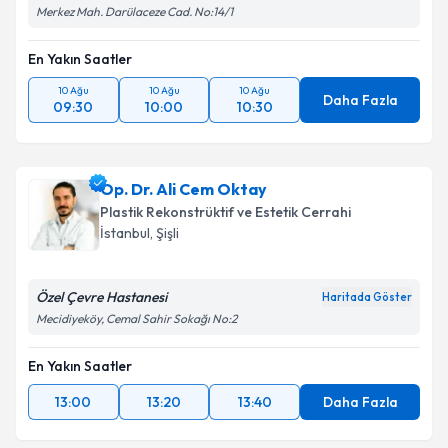
Merkez Mah. Darülaceze Cad. No:14/1
En Yakın Saatler
10 Ağu
10 Ağu
10 Ağu
Daha Fazla
09:30
10:00
10:30
Op. Dr. Ali Cem Oktay
Plastik Rekonstrüktif ve Estetik Cerrahi
İstanbul
, Şişli
Özel Çevre Hastanesi
Haritada Göster
Mecidiyeköy, Cemal Sahir Sokağı No:2
En Yakın Saatler
13:00
13:20
13:40
Daha Fazla