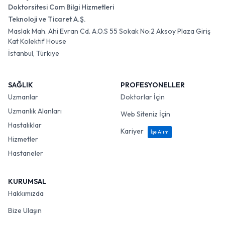
Doktorsitesi Com Bilgi Hizmetleri
Teknoloji ve Ticaret A.Ş.
Maslak Mah. Ahi Evran Cd. A.O.S 55 Sokak No:2 Aksoy Plaza Giriş
Kat Kolektif House
İstanbul, Türkiye
SAĞLIK
PROFESYONELLER
Uzmanlar
Doktorlar İçin
Uzmanlık Alanları
Web Siteniz İçin
Hastalıklar
Kariyer
İşe Alım
Hizmetler
Hastaneler
KURUMSAL
Hakkımızda
Bize Ulaşın