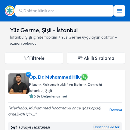
Doktor, klinik ara...
Yüz Germe, Şişli - İstanbul
İstanbul
Şişli
içinde toplam
7
Yüz Germe
uygulayan doktor -
uzman bulundu
Filtrele
Akıllı Sıralama
Op. Dr. Muhammed Hilu
Plastik Rekonstrüktif ve Estetik Cerrahi
İstanbul
, Şişli
5
(
4
Değerlendirme)
Merhaba, Muhammed hocama yıl önce göz kapağı
Devamı
ameliyatı için...
Şişli Türkiye Hastanesi
Haritada Göster