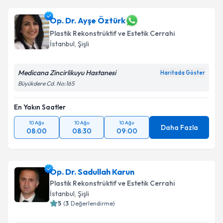
Op. Dr. Ayşe Öztürk
Plastik Rekonstrüktif ve Estetik Cerrahi
İstanbul
, Şişli
Medicana Zincirlikuyu Hastanesi
Haritada Göster
Büyükdere Cd. No:165
En Yakın Saatler
10 Ağu
10 Ağu
10 Ağu
Daha Fazla
08:00
08:30
09:00
Op. Dr. Sadullah Karun
Plastik Rekonstrüktif ve Estetik Cerrahi
İstanbul
, Şişli
5
(
3
Değerlendirme)