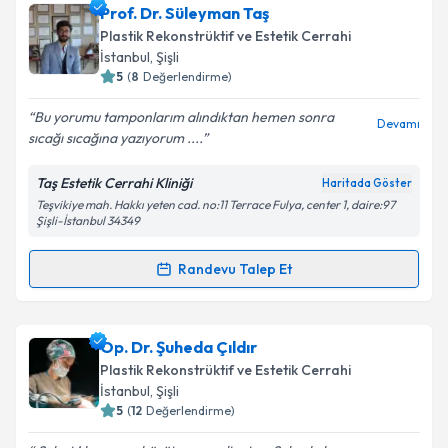
Op. Dr. Devran İğrek
için randevu takvimi talebi
Prof. Dr. Süleyman Taş
oluşturun. Size bu uzmandan randevu almanız için bir
Plastik Rekonstrüktif ve Estetik Cerrahi
takvim hazırlandığında e-posta ile bilgilendireceğiz.
İstanbul
, Şişli
5
(
8
Değerlendirme)
E-posta Adresiniz
Bu yorumu tamponlarım alındıktan hemen sonra
Devamı
sıcağı sıcağına yazıyorum ....
Taş Estetik Cerrahi Kliniği
Haritada Göster
Kişisel verilerimin işlenmesine ilişkin
Aydınlatma
Teşvikiye mah. Hakkı yeten cad. no:11 Terrace Fulya, center 1, daire:97
Metni
'ni okudum ve kişisel verilerimin belirtilen
Şişli-İstanbul 34349
kapsamda işlenmesini kabul ediyorum.
Randevu Talep Et
Randevu Takvimi Talebi
Takvim Talebini Gönder
Prof. Dr. Süleyman Taş
için randevu takvimi talebi
Op. Dr. Şuheda Çıldır
oluşturun. Size bu uzmandan randevu almanız için bir
Plastik Rekonstrüktif ve Estetik Cerrahi
takvim hazırlandığında e-posta ile bilgilendireceğiz.
İstanbul
, Şişli
5
(
12
Değerlendirme)
E-posta Adresiniz