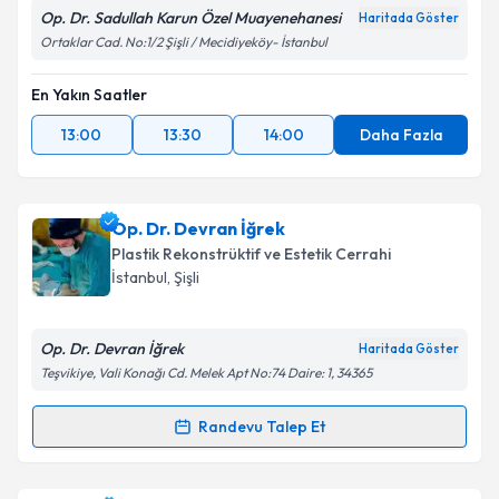
Op. Dr. Sadullah Karun Özel Muayenehanesi
Haritada Göster
Ortaklar Cad. No:1/2 Şişli / Mecidiyeköy- İstanbul
En Yakın Saatler
13:00
13:30
14:00
Daha Fazla
Op. Dr. Devran İğrek
Plastik Rekonstrüktif ve Estetik Cerrahi
İstanbul
, Şişli
Op. Dr. Devran İğrek
Haritada Göster
Teşvikiye, Vali Konağı Cd. Melek Apt No:74 Daire: 1, 34365
Randevu Talep Et
Randevu Takvimi Talebi