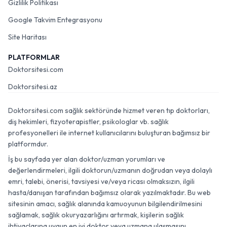
Gizlilik Politikası
Google Takvim Entegrasyonu
Site Haritası
PLATFORMLAR
Doktorsitesi.com
Doktorsitesi.az
Doktorsitesi.com sağlık sektöründe hizmet veren tıp doktorları,
diş hekimleri, fizyoterapistler, psikologlar vb. sağlık
profesyonelleri ile internet kullanıcılarını buluşturan bağımsız bir
platformdur.
İş bu sayfada yer alan doktor/uzman yorumları ve
değerlendirmeleri, ilgili doktorun/uzmanın doğrudan veya dolaylı
emri, talebi, önerisi, tavsiyesi ve/veya ricası olmaksızın, ilgili
hasta/danışan tarafından bağımsız olarak yazılmaktadır. Bu web
sitesinin amacı, sağlık alanında kamuoyunun bilgilendirilmesini
sağlamak, sağlık okuryazarlığını artırmak, kişilerin sağlık
ihtiyaçlarına uygun en iyi doktor veya uzmana ulaşmasını