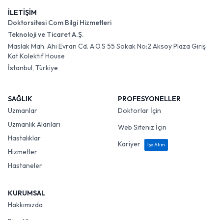
İLETİŞİM
Doktorsitesi Com Bilgi Hizmetleri
Teknoloji ve Ticaret A.Ş.
Maslak Mah. Ahi Evran Cd. A.O.S 55 Sokak No:2 Aksoy Plaza Giriş
Kat Kolektif House
İstanbul, Türkiye
SAĞLIK
PROFESYONELLER
Uzmanlar
Doktorlar İçin
Uzmanlık Alanları
Web Siteniz İçin
Hastalıklar
Kariyer
İşe Alım
Hizmetler
Hastaneler
KURUMSAL
Hakkımızda