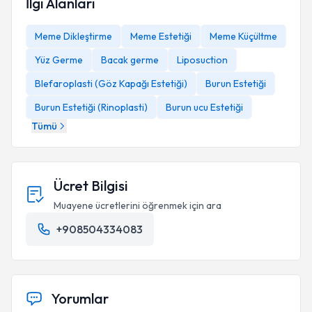
İlgi Alanları
Meme Dikleştirme
Meme Estetiği
Meme Küçültme
Yüz Germe
Bacak germe
Liposuction
Blefaroplasti (Göz Kapağı Estetiği)
Burun Estetiği
Burun Estetiği (Rinoplasti)
Burun ucu Estetiği
Tümü
Ücret Bilgisi
Muayene ücretlerini öğrenmek için ara
+908504334083
Yorumlar