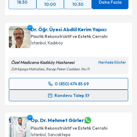
18:30
Daha Fazla
10:00
10:30
Dr. Öğr. Üyesi Abdül Kerim Yapıcı
Plastik Rekonstrüktif ve Estetik Cerrahi
İstanbul
, Kadıköy
Özel Medicana Kadıköy Hastanesi
Haritada Göster
Zühtüpaşa Mahallesi, Recep Peker Caddesi. No:11
0 (850) 474 85 69
Randevu Takvimi Talebi
Randevu Talep Et
Dr. Öğr. Üyesi Abdül Kerim Yapıcı
için randevu
takvimi talebi oluşturun. Size bu uzmandan randevu
almanız için bir takvim hazırlandığında e-posta ile
Op. Dr. Mehmet Gürler
bilgilendireceğiz.
Plastik Rekonstrüktif ve Estetik Cerrahi
İstanbul
, Sancaktepe