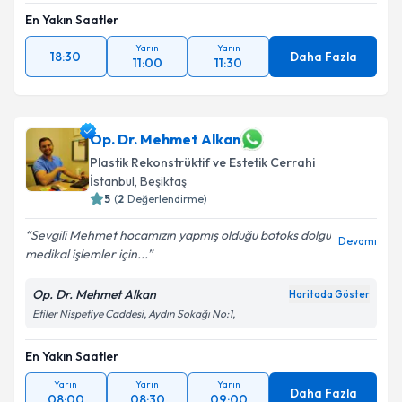
En Yakın Saatler
Yarın
Yarın
18:30
Daha Fazla
11:00
11:30
Op. Dr. Mehmet Alkan
Plastik Rekonstrüktif ve Estetik Cerrahi
İstanbul
, Beşiktaş
5
(
2
Değerlendirme)
Sevgili Mehmet hocamızın yapmış olduğu botoks dolgu
Devamı
medikal işlemler için...
Op. Dr. Mehmet Alkan
Haritada Göster
Etiler Nispetiye Caddesi, Aydın Sokağı No:1,
En Yakın Saatler
Yarın
Yarın
Yarın
Daha Fazla
08:00
08:30
09:00