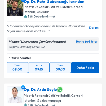
Op. Dr. Fahri Sabancıoğullarından
Plastik Rekonstrüktif ve Estetik Cerrahi
İstanbul
, Üsküdar
5
(
8
Değerlendirme)
Hocamızı arkadaşımın önerisi ile buldum. Normalden
Devamı
büyük memelerim vardı ve...
Medipol Üniversitesi Çamlıca Hastanesi
Haritada Göster
Bulgurlu, Alemdağ Cd No:102
En Yakın Saatler
Yarın
Yarın
Yarın
Daha Fazla
09:00
09:15
09:30
Op. Dr. Arda Soylu
Plastik Rekonstrüktif ve Estetik Cerrahi
İstanbul
, Gaziosmanpaşa
5
(
8
Değerlendirme)