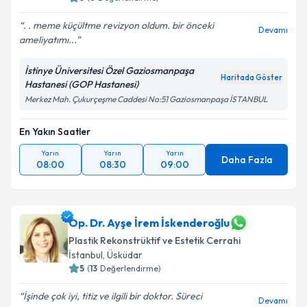
. . meme küçültme revizyon oldum. bir önceki
Devamı
ameliyatımı...
İstinye Üniversitesi Özel Gaziosmanpaşa
Haritada Göster
Hastanesi (GOP Hastanesi)
Merkez Mah. Çukurçeşme Caddesi No:51 Gaziosmanpaşa İSTANBUL
En Yakın Saatler
Yarın
Yarın
Yarın
Daha Fazla
08:00
08:30
09:00
Op. Dr. Ayşe İrem İskenderoğlu
Plastik Rekonstrüktif ve Estetik Cerrahi
İstanbul
, Üsküdar
5
(
13
Değerlendirme)
İşinde çok iyi, titiz ve ilgili bir doktor. Süreci
Devamı