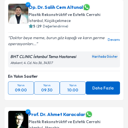
Op. Dr. Salih Cem Altunal
Plastik Rekonstrüktif ve Estetik Cerrahi
İstanbul
, Küçükçekmece
5
(
29
Değerlendirme)
Doktor beye meme, burun göz kapağı ve karın germe
Devamı
operasyonları...
BHT CLINIC İstanbul Tema Hastanesi
Haritada Göster
Atakent, 4. Cd. No:36, 34307
En Yakın Saatler
Yarın
Yarın
Yarın
Daha Fazla
09:00
09:30
10:00
Prof. Dr. Ahmet Karacalar
Plastik Rekonstrüktif ve Estetik Cerrahi
İstanbul
, Ataşehir