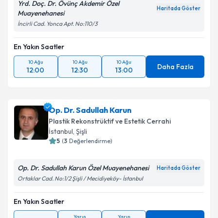
Yrd. Doç. Dr. Övünç Akdemir Özel
Haritada Göster
Muayenehanesi
İncirli Cad. Yonca Apt. No:110/3
Kişisel verilerimin işlenmesine ilişkin
Aydınlatma
Metni
'ni okudum ve kişisel verilerimin belirtilen
En Yakın Saatler
kapsamda işlenmesini kabul ediyorum.
10 Ağu
10 Ağu
10 Ağu
Daha Fazla
12:00
12:30
13:00
Takvim Talebini Gönder
Op. Dr. Sadullah Karun
Plastik Rekonstrüktif ve Estetik Cerrahi
İstanbul
, Şişli
5
(
3
Değerlendirme)
Op. Dr. Sadullah Karun Özel Muayenehanesi
Haritada Göster
Ortaklar Cad. No:1/2 Şişli / Mecidiyeköy- İstanbul
En Yakın Saatler
Yarın
Yarın