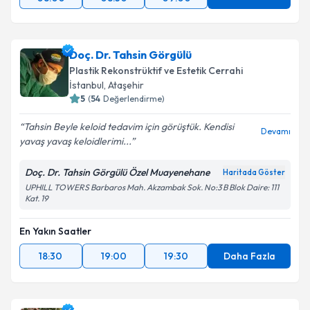
Doç. Dr. Tahsin Görgülü
Plastik Rekonstrüktif ve Estetik Cerrahi
İstanbul
, Ataşehir
5
(
54
Değerlendirme)
Tahsin Beyle keloid tedavim için görüştük. Kendisi
Devamı
yavaş yavaş keloidlerimi...
Doç. Dr. Tahsin Görgülü Özel Muayenehane
Haritada Göster
UPHILL TOWERS Barbaros Mah. Akzambak Sok. No:3 B Blok Daire: 111
Kat. 19
En Yakın Saatler
18:30
19:00
19:30
Daha Fazla