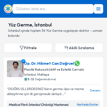
Doktor, klinik ara...
Yüz Germe, İstanbul
İstanbul
içinde toplam
36
Yüz Germe
uygulayan doktor - uzman
bulundu
Filtrele
Akıllı Sıralama
Op. Dr. Hikmet Can Doğruel
Plastik Rekonstrüktif ve Estetik Cerrahi
İstanbul
, Maltepe
5
(
12
Değerlendirme)
DOĞRU ELLERDESİNİZ Karın germe-lipo ve meme
Devamı
dikleştirme için ilk görüşmede detaylı...
Medical Park İstanbul Onkoloji Hastanesi
Haritada Göster