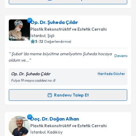
Randevu Takvimi Talebi
Kişisel verilerimin işlenmesine ilişkin
Aydınlatma
Metni
'ni okudum ve kişisel verilerimin belirtilen
kapsamda işlenmesini kabul ediyorum.
Op. Dr. Kadri Akıncı
için randevu takvimi talebi
Op. Dr. Şuheda Çıldır
oluşturun. Size bu uzmandan randevu almanız için bir
Plastik Rekonstrüktif ve Estetik Cerrahi
takvim hazırlandığında e-posta ile bilgilendireceğiz.
Takvim Talebini Gönder
İstanbul
, Şişli
5
(
12
Değerlendirme)
E-posta Adresiniz
Şubat ’da meme büyütme ameliyatımı Şuheda hocaya
Devamı
oldum ve...
Op. Dr. Şuheda Çıldır
Haritada Göster
Kişisel verilerimin işlenmesine ilişkin
Aydınlatma
Fulya 19 mayıs caddesi no :8
Metni
'ni okudum ve kişisel verilerimin belirtilen
kapsamda işlenmesini kabul ediyorum.
Randevu Talep Et
Randevu Takvimi Talebi
Takvim Talebini Gönder
Op. Dr. Şuheda Çıldır
için randevu takvimi talebi
Doç. Dr. Doğan Alhan
oluşturun. Size bu uzmandan randevu almanız için bir
Plastik Rekonstrüktif ve Estetik Cerrahi
takvim hazırlandığında e-posta ile bilgilendireceğiz.
İstanbul
, Kadıköy