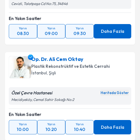
Cevizli, Talatpaşa Cd No:75, 34846
En Yakın Saatler
Yarın
Yarın
Yarın
Daha Fazla
08:30
09:00
09:30
Op. Dr. Ali Cem Oktay
Plastik Rekonstrüktif ve Estetik Cerrahi
İstanbul
, Şişli
Özel Çevre Hastanesi
Haritada Göster
Mecidiyeköy, Cemal Sahir Sokağı No:2
En Yakın Saatler
Yarın
Yarın
Yarın
Daha Fazla
10:00
10:20
10:40