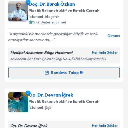
Op. Dr. Emrah Köksal
için randevu takvimi talebi
Doç. Dr. Burak Özkan
oluşturun. Size bu uzmandan randevu almanız için bir
Plastik Rekonstrüktif ve Estetik Cerrahi
takvim hazırlandığında e-posta ile bilgilendireceğiz.
İstanbul
, Ataşehir
5
(
2
Değerlendirme)
E-posta Adresiniz
İl dışındaki bir merkezde geçirdiğim büyük ve zorlu
Devamı
ameliyatlar sonrasında,...
Medipol Acıbadem Bölge Hastanesi
Haritada Göster
Kişisel verilerimin işlenmesine ilişkin
Aydınlatma
Acıbadem, Şht. Emin Çölen Sokağı No:4, 34718 Kadıköy/İstanbul
Metni
'ni okudum ve kişisel verilerimin belirtilen
kapsamda işlenmesini kabul ediyorum.
Randevu Talep Et
Randevu Takvimi Talebi
Takvim Talebini Gönder
Doç. Dr. Burak Özkan
için randevu takvimi talebi
Op. Dr. Devran İğrek
oluşturun. Size bu uzmandan randevu almanız için bir
Plastik Rekonstrüktif ve Estetik Cerrahi
takvim hazırlandığında e-posta ile bilgilendireceğiz.
İstanbul
, Şişli
E-posta Adresiniz
Op. Dr. Devran İğrek
Haritada Göster