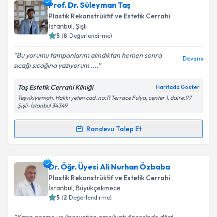
Op. Dr. Alperen Tekin
için randevu takvimi talebi
Prof. Dr. Süleyman Taş
oluşturun. Size bu uzmandan randevu almanız için bir
Plastik Rekonstrüktif ve Estetik Cerrahi
takvim hazırlandığında e-posta ile bilgilendireceğiz.
İstanbul
, Şişli
5
(
8
Değerlendirme)
E-posta Adresiniz
Bu yorumu tamponlarım alındıktan hemen sonra
Devamı
sıcağı sıcağına yazıyorum ....
Taş Estetik Cerrahi Kliniği
Haritada Göster
Kişisel verilerimin işlenmesine ilişkin
Aydınlatma
Teşvikiye mah. Hakkı yeten cad. no:11 Terrace Fulya, center 1, daire:97
Metni
'ni okudum ve kişisel verilerimin belirtilen
Şişli-İstanbul 34349
kapsamda işlenmesini kabul ediyorum.
Randevu Talep Et
Randevu Takvimi Talebi
Takvim Talebini Gönder
Prof. Dr. Süleyman Taş
için randevu takvimi talebi
Dr. Öğr. Üyesi Ali Nurhan Özbaba
oluşturun. Size bu uzmandan randevu almanız için bir
Plastik Rekonstrüktif ve Estetik Cerrahi
takvim hazırlandığında e-posta ile bilgilendireceğiz.
İstanbul
, Büyükçekmece
5
(
2
Değerlendirme)
E-posta Adresiniz