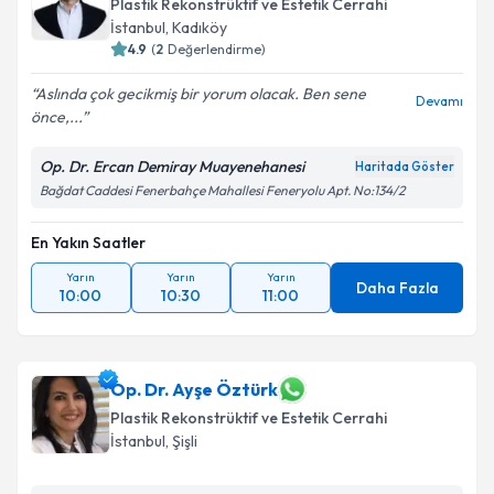
Plastik Rekonstrüktif ve Estetik Cerrahi
İstanbul
, Kadıköy
4.9
(
2
Değerlendirme)
Aslında çok gecikmiş bir yorum olacak. Ben sene
Devamı
önce,...
Op. Dr. Ercan Demiray Muayenehanesi
Haritada Göster
Bağdat Caddesi Fenerbahçe Mahallesi Feneryolu Apt. No:134/2
En Yakın Saatler
Yarın
Yarın
Yarın
Daha Fazla
10:00
10:30
11:00
Op. Dr. Ayşe Öztürk
Plastik Rekonstrüktif ve Estetik Cerrahi
İstanbul
, Şişli