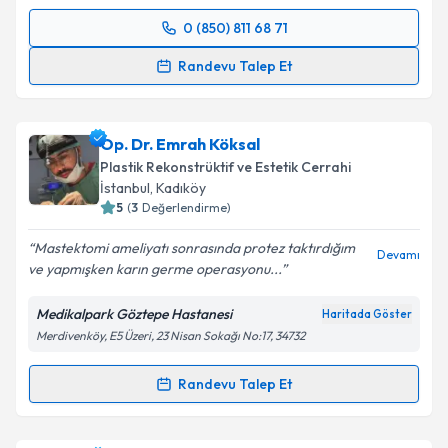
Takvim Talebini Gönder
0 (850) 811 68 71
Randevu Takvimi Talebi
Randevu Talep Et
Op. Dr. Tuğrul Kihtir
için randevu takvimi talebi
oluşturun. Size bu uzmandan randevu almanız için bir
Op. Dr. Emrah Köksal
takvim hazırlandığında e-posta ile bilgilendireceğiz.
Plastik Rekonstrüktif ve Estetik Cerrahi
E-posta Adresiniz
İstanbul
, Kadıköy
5
(
3
Değerlendirme)
Mastektomi ameliyatı sonrasında protez taktırdığım
Devamı
ve yapmışken karın germe operasyonu...
Kişisel verilerimin işlenmesine ilişkin
Aydınlatma
Metni
'ni okudum ve kişisel verilerimin belirtilen
Medikalpark Göztepe Hastanesi
Haritada Göster
kapsamda işlenmesini kabul ediyorum.
Merdivenköy, E5 Üzeri, 23 Nisan Sokağı No:17, 34732
Takvim Talebini Gönder
Randevu Talep Et
Randevu Takvimi Talebi