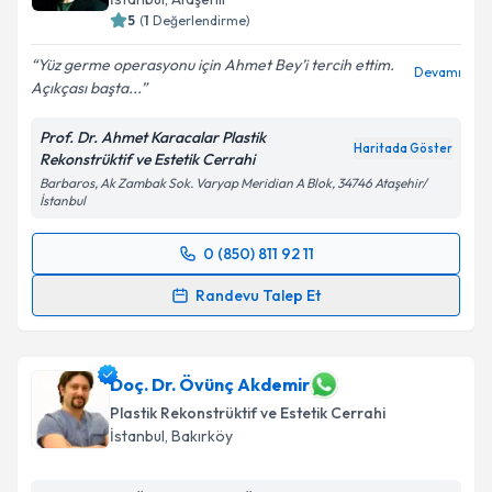
5
(
1
Değerlendirme)
Yüz germe operasyonu için Ahmet Bey’i tercih ettim.
Devamı
Açıkçası başta...
Prof. Dr. Ahmet Karacalar Plastik
Haritada Göster
Rekonstrüktif ve Estetik Cerrahi
Barbaros, Ak Zambak Sok. Varyap Meridian A Blok, 34746 Ataşehir/
İstanbul
0 (850) 811 92 11
Randevu Takvimi Talebi
Randevu Talep Et
Prof. Dr. Ahmet Karacalar
için randevu takvimi
talebi oluşturun. Size bu uzmandan randevu almanız
için bir takvim hazırlandığında e-posta ile
Doç. Dr. Övünç Akdemir
bilgilendireceğiz.
Plastik Rekonstrüktif ve Estetik Cerrahi
İstanbul
, Bakırköy
E-posta Adresiniz