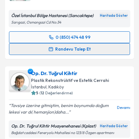
E-posta Adresiniz
Özel İstanbul Bölge Hastanesi (Sancaktepe)
Haritada Göster
Sarıgazi, Osmangazi Cd No:34
Kişisel verilerimin işlenmesine ilişkin
Aydınlatma
0 (850) 474 48 99
Metni
'ni okudum ve kişisel verilerimin belirtilen
Randevu Takvimi Talebi
kapsamda işlenmesini kabul ediyorum.
Randevu Talep Et
Op. Dr. Mehmet Gürler
için randevu takvimi talebi
Takvim Talebini Gönder
oluşturun. Size bu uzmandan randevu almanız için bir
Op. Dr. Tuğrul Kihtir
takvim hazırlandığında e-posta ile bilgilendireceğiz.
Plastik Rekonstrüktif ve Estetik Cerrahi
E-posta Adresiniz
İstanbul
, Kadıköy
5
(
12
Değerlendirme)
Tavsiye üzerine gitmiştim, benim boynumda doğum
Devamı
lekesi var dı( hemanjion)daha...
Kişisel verilerimin işlenmesine ilişkin
Aydınlatma
Metni
'ni okudum ve kişisel verilerimin belirtilen
Op. Dr. Tuğrul Kihtir Muayenehanesi (Kplast)
Haritada Göster
kapsamda işlenmesini kabul ediyorum.
Bağdat caddesi Feneryolu Mahallesi no 123/8 Özgen apartmanı