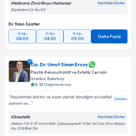
Medicana Zincirlikuyu Hastanesi
Haritada Göster
Büyükdere Cd. No:165
En Yakın Saatler
10 Ağu
10 Ağu
10 Ağu
Daha Fazla
08:00
08:30
09:00
Op. Dr. Umut Sinan Ersoy
Plastik Rekonstrüktif ve Estetik Cerrahi
İstanbul
, Bakırköy
5
(
12
Değerlendirme)
Hayatımda doktor ve insan olarak tanıdığım en kaliteli
Devamı
samimi ve...
Klinestetik
Haritada Göster
Ataköy 7-8-9-10. Kısım Mah. Çobançeşme E-5 Yan Yol Cad. Nivo Ataköy
No: 12/B Blok 154