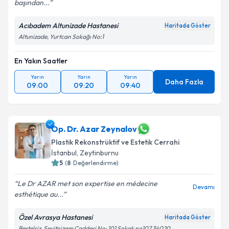
başından...
Acıbadem Altunizade Hastanesi
Haritada Göster
Altunizade, Yurtcan Sokağı No:1
En Yakın Saatler
Yarın
Yarın
Yarın
Daha Fazla
09:00
09:20
09:40
Op. Dr. Azar Zeynalov
Plastik Rekonstrüktif ve Estetik Cerrahi
İstanbul
, Zeytinburnu
5
(
8
Değerlendirme)
Le Dr AZAR met son expertise en médecine
Devamı
esthétique au...
Özel Avrasya Hastanesi
Haritada Göster
Beştelsiz, Seyitnizam Caddesi No: 101 Sokak no107 34020