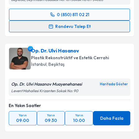
0 (850) 811 02 21
Randevu Takvimi Talebi
Randevu Talep Et
Op. Dr. Azar Zeynalov
için randevu takvimi talebi
oluşturun. Size bu uzmandan randevu almanız için bir
Op. Dr. Ulvi Hasanov
takvim hazırlandığında e-posta ile bilgilendireceğiz.
Plastik Rekonstrüktif ve Estetik Cerrahi
E-posta Adresiniz
İstanbul
, Beşiktaş
Op. Dr. Ulvi Hasanov Muayenehanesi
Haritada Göster
Levent Mahallesi Krizanten Sokak No: 90
Kişisel verilerimin işlenmesine ilişkin
Aydınlatma
Metni
'ni okudum ve kişisel verilerimin belirtilen
En Yakın Saatler
kapsamda işlenmesini kabul ediyorum.
Yarın
Yarın
Yarın
Daha Fazla
09:00
09:30
10:00
Takvim Talebini Gönder