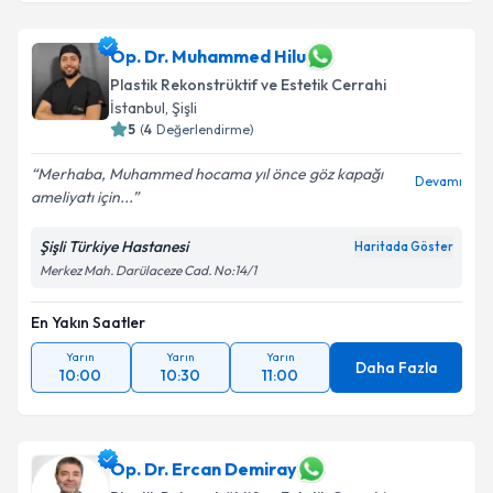
Op. Dr. Muhammed Hilu
Plastik Rekonstrüktif ve Estetik Cerrahi
İstanbul
, Şişli
5
(
4
Değerlendirme)
Merhaba, Muhammed hocama yıl önce göz kapağı
Devamı
ameliyatı için...
Şişli Türkiye Hastanesi
Haritada Göster
Merkez Mah. Darülaceze Cad. No:14/1
En Yakın Saatler
Yarın
Yarın
Yarın
Daha Fazla
10:00
10:30
11:00
Op. Dr. Ercan Demiray