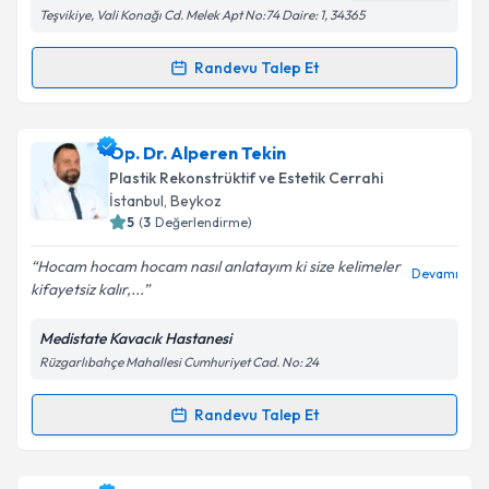
Teşvikiye, Vali Konağı Cd. Melek Apt No:74 Daire: 1, 34365
Kişisel verilerimin işlenmesine ilişkin
Aydınlatma
Randevu Talep Et
Randevu Takvimi Talebi
Metni
'ni okudum ve kişisel verilerimin belirtilen
kapsamda işlenmesini kabul ediyorum.
Op. Dr. Devran İğrek
için randevu takvimi talebi
Op. Dr. Alperen Tekin
oluşturun. Size bu uzmandan randevu almanız için bir
Takvim Talebini Gönder
Plastik Rekonstrüktif ve Estetik Cerrahi
takvim hazırlandığında e-posta ile bilgilendireceğiz.
İstanbul
, Beykoz
5
(
3
Değerlendirme)
E-posta Adresiniz
Hocam hocam hocam nasıl anlatayım ki size kelimeler
Devamı
kifayetsiz kalır,...
Medistate Kavacık Hastanesi
Kişisel verilerimin işlenmesine ilişkin
Aydınlatma
Rüzgarlıbahçe Mahallesi Cumhuriyet Cad. No: 24
Metni
'ni okudum ve kişisel verilerimin belirtilen
kapsamda işlenmesini kabul ediyorum.
Randevu Talep Et
Randevu Takvimi Talebi
Takvim Talebini Gönder