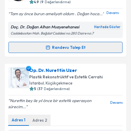
4.9
(
9
Değerlendirme)
E-posta Adresiniz
Devamı
Tam ay önce burun ameliyatı oldum . Doğan hoca...
Doç. Dr. Doğan Alhan Muayenehanesi
Haritada Göster
Caddebostan Mah. Bağdat Caddesi no:280 Daire no:7
Kişisel verilerimin işlenmesine ilişkin
Aydınlatma
Metni
'ni okudum ve kişisel verilerimin belirtilen
kapsamda işlenmesini kabul ediyorum.
Randevu Talep Et
Randevu Takvimi Talebi
Takvim Talebini Gönder
Doç. Dr. Doğan Alhan
için randevu takvimi talebi
Op. Dr. Nurettin Uzer
oluşturun. Size bu uzmandan randevu almanız için bir
Plastik Rekonstrüktif ve Estetik Cerrahi
takvim hazırlandığında e-posta ile bilgilendireceğiz.
İstanbul
, Küçükçekmece
5
(
37
Değerlendirme)
E-posta Adresiniz
Nurettin bey ile yıl önce bir estetik operasyon
Devamı
sürecim...
Adres
1
Adres
2
Kişisel verilerimin işlenmesine ilişkin
Aydınlatma
Metni
'ni okudum ve kişisel verilerimin belirtilen