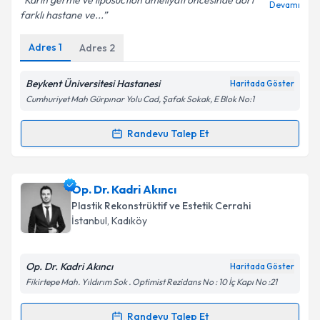
Karın germe ve liposuction ameliyatı öncesinde dört
Devamı
farklı hastane ve...
Adres
1
Adres
2
Kişisel verilerimin işlenmesine ilişkin
Aydınlatma
Metni
'ni okudum ve kişisel verilerimin belirtilen
kapsamda işlenmesini kabul ediyorum.
Beykent Üniversitesi Hastanesi
Haritada Göster
Cumhuriyet Mah Gürpınar Yolu Cad, Şafak Sokak, E Blok No:1
Takvim Talebini Gönder
Randevu Talep Et
Randevu Takvimi Talebi
Dr. Öğr. Üyesi Ali Nurhan Özbaba
için randevu
Op. Dr. Kadri Akıncı
takvimi talebi oluşturun. Size bu uzmandan randevu
Plastik Rekonstrüktif ve Estetik Cerrahi
almanız için bir takvim hazırlandığında e-posta ile
İstanbul
, Kadıköy
bilgilendireceğiz.
E-posta Adresiniz
Op. Dr. Kadri Akıncı
Haritada Göster
Fikirtepe Mah. Yıldırım Sok . Optimist Rezidans No : 10 İç Kapı No :21
Randevu Talep Et