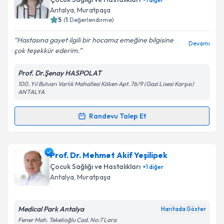
için bir takvim hazırlandığında e-posta ile
Antalya
, Muratpaşa
bilgilendireceğiz.
5
(
1
Değerlendirme)
E-posta Adresiniz
Hastasına gayet ilgili bir hocamız emeğine bilgisine
Devamı
çok teşekkür ederim.
Prof. Dr.Şenay HASPOLAT
100. Yıl Bulvarı Varlık Mahallesi Köken Apt. 76/9 (Gazi Lisesi Karşısı)
Kişisel verilerimin işlenmesine ilişkin
Aydınlatma
ANTALYA
Metni
'ni okudum ve kişisel verilerimin belirtilen
kapsamda işlenmesini kabul ediyorum.
Randevu Talep Et
Randevu Takvimi Talebi
Takvim Talebini Gönder
Prof. Dr. Şenay Haspolat
için randevu takvimi talebi
Prof. Dr. Mehmet Akif Yeşilipek
oluşturun. Size bu uzmandan randevu almanız için bir
Çocuk Sağlığı ve Hastalıkları
+
1
diğer
takvim hazırlandığında e-posta ile bilgilendireceğiz.
Antalya
, Muratpaşa
E-posta Adresiniz
Medical Park Antalya
Haritada Göster
Fener Mah. Tekelioğlu Cad. No:7 Lara