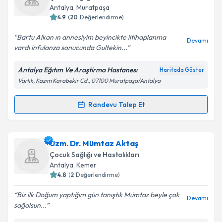
takvim hazırlandığında e-posta ile bilgilendireceğiz.
Antalya
, Muratpaşa
4.9
(
20
Değerlendirme)
E-posta Adresiniz
Bartu Alkan ın annesiyim beyincikte iltihaplanma
Devamı
vardı infulanza sonucunda Gultekin...
Antalya Eğıtım Ve Araştirma Hastanesı
Haritada Göster
Kişisel verilerimin işlenmesine ilişkin
Aydınlatma
Varlık, Kazım Karabekir Cd., 07100 Muratpaşa/Antalya
Metni
'ni okudum ve kişisel verilerimin belirtilen
kapsamda işlenmesini kabul ediyorum.
Randevu Talep Et
Randevu Takvimi Talebi
Takvim Talebini Gönder
Ass. Dr. Muhammet Gültekin Kutluk
için randevu
Uzm. Dr. Mümtaz Aktaş
takvimi talebi oluşturun. Size bu uzmandan randevu
Çocuk Sağlığı ve Hastalıkları
almanız için bir takvim hazırlandığında e-posta ile
Antalya
, Kemer
bilgilendireceğiz.
4.8
(
2
Değerlendirme)
E-posta Adresiniz
Biz ilk Doğum yaptığım gün tanıştık Mümtaz beyle çok
Devamı
sağolsun...