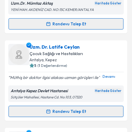
Uzm.Dr. Mümtaz Aktaş
Haritada Göster
YENİ MAH. AKDENİZ CAD. NO:15C KEMER/ANTALYA
Kişisel verilerimin işlenmesine ilişkin
Aydınlatma
Metni
'ni okudum ve kişisel verilerimin belirtilen
kapsamda işlenmesini kabul ediyorum.
Randevu Talep Et
Randevu Takvimi Talebi
Takvim Talebini Gönder
Uzm. Dr. Mümtaz Aktaş
için randevu takvimi talebi
Uzm. Dr. Latife Ceylan
oluşturun. Size bu uzmandan randevu almanız için bir
Çocuk Sağlığı ve Hastalıkları
takvim hazırlandığında e-posta ile bilgilendireceğiz.
Antalya
, Kepez
5
(
1
Değerlendirme)
E-posta Adresiniz
Devamı
Müthiş bir doktor ilgisi alakası uzman görüşleri ile
Antalya Kepez Devlet Hastanesi
Haritada Göster
Sütçüler Mahallesi, Hastane Cd. No:103, 07320
Kişisel verilerimin işlenmesine ilişkin
Aydınlatma
Metni
'ni okudum ve kişisel verilerimin belirtilen
kapsamda işlenmesini kabul ediyorum.
Randevu Talep Et
Randevu Takvimi Talebi
Takvim Talebini Gönder