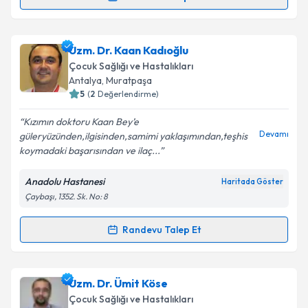
Randevu Takvimi Talebi
Uzm. Dr. Bilge Ateş
için randevu takvimi talebi
Uzm. Dr. Kaan Kadıoğlu
oluşturun. Size bu uzmandan randevu almanız için bir
Çocuk Sağlığı ve Hastalıkları
takvim hazırlandığında e-posta ile bilgilendireceğiz.
Antalya
, Muratpaşa
5
(
2
Değerlendirme)
E-posta Adresiniz
Kızımın doktoru Kaan Bey’e
Devamı
güleryüzünden,ilgisinden,samimi yaklaşımından,teşhis
koymadaki başarısından ve ilaç...
Kişisel verilerimin işlenmesine ilişkin
Aydınlatma
Anadolu Hastanesi
Haritada Göster
Metni
'ni okudum ve kişisel verilerimin belirtilen
Çaybaşı, 1352. Sk. No: 8
kapsamda işlenmesini kabul ediyorum.
Randevu Talep Et
Randevu Takvimi Talebi
Takvim Talebini Gönder
Uzm. Dr. Kaan Kadıoğlu
için randevu takvimi talebi
Uzm. Dr. Ümit Köse
oluşturun. Size bu uzmandan randevu almanız için bir
Çocuk Sağlığı ve Hastalıkları