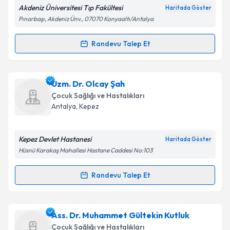
Akdeniz Üniversitesi Tıp Fakültesi
Haritada Göster
Pınarbaşı, Akdeniz Ünv., 07070 Konyaaltı/Antalya
Kişisel verilerimin işlenmesine ilişkin
Aydınlatma
Randevu Talep Et
Randevu Takvimi Talebi
Metni
'ni okudum ve kişisel verilerimin belirtilen
kapsamda işlenmesini kabul ediyorum.
Dr. Mustafa Koyun
için randevu takvimi talebi
Uzm. Dr. Olcay Şah
oluşturun. Size bu uzmandan randevu almanız için bir
Takvim Talebini Gönder
Çocuk Sağlığı ve Hastalıkları
takvim hazırlandığında e-posta ile bilgilendireceğiz.
Antalya
, Kepez
E-posta Adresiniz
Kepez Devlet Hastanesi
Haritada Göster
Hüsnü Karakaş Mahallesi Hastane Caddesi No:103
Kişisel verilerimin işlenmesine ilişkin
Aydınlatma
Randevu Talep Et
Randevu Takvimi Talebi
Metni
'ni okudum ve kişisel verilerimin belirtilen
kapsamda işlenmesini kabul ediyorum.
Uzm. Dr. Olcay Şah
için randevu takvimi talebi
Ass. Dr. Muhammet Gültekin Kutluk
oluşturun. Size bu uzmandan randevu almanız için bir
Takvim Talebini Gönder
Çocuk Sağlığı ve Hastalıkları