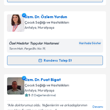
Randevu Takvimi Talebi
Takvim Talebini Gönder
Uzm. Dr. Alp Tunç
için randevu takvimi talebi
Uzm. Dr. Özlem Yurdun
oluşturun. Size bu uzmandan randevu almanız için bir
Çocuk Sağlığı ve Hastalıkları
takvim hazırlandığında e-posta ile bilgilendireceğiz.
Antalya
, Muratpaşa
E-posta Adresiniz
Özel Medstar Topçular Hastanesi
Haritada Göster
Tarım Mah. Perge Blv. No: 19,
Kişisel verilerimin işlenmesine ilişkin
Aydınlatma
Randevu Talep Et
Randevu Takvimi Talebi
Metni
'ni okudum ve kişisel verilerimin belirtilen
kapsamda işlenmesini kabul ediyorum.
Uzm. Dr. Özlem Yurdun
için randevu takvimi talebi
Uzm. Dr. Fuat Bigat
oluşturun. Size bu uzmandan randevu almanız için bir
Takvim Talebini Gönder
Çocuk Sağlığı ve Hastalıkları
takvim hazırlandığında e-posta ile bilgilendireceğiz.
Antalya
, Muratpaşa
5
(
1
Değerlendirme)
E-posta Adresiniz
Aile doktorumuz oldu. Yeğenlerim ve arkadaşlarımın
Devamı