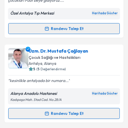
çocukları Fuat beye gidiyoruz....
Özel Antalya Tıp Merkezi
Haritada Göster
Kişisel verilerimin işlenmesine ilişkin
Aydınlatma
Metni
'ni okudum ve kişisel verilerimin belirtilen
kapsamda işlenmesini kabul ediyorum.
Randevu Talep Et
Randevu Takvimi Talebi
Takvim Talebini Gönder
Uzm. Dr. Fuat Bigat
için randevu takvimi talebi
Uzm. Dr. Mustafa Çağlayan
oluşturun. Size bu uzmandan randevu almanız için bir
Çocuk Sağlığı ve Hastalıkları
takvim hazırlandığında e-posta ile bilgilendireceğiz.
Antalya
, Alanya
5
(
5
Değerlendirme)
E-posta Adresiniz
kesinlikle antalyada bir numara...
Alanya Anadolu Hastanesi
Haritada Göster
Kadıpaşa Mah. Stad Cad. No.28/A
Kişisel verilerimin işlenmesine ilişkin
Aydınlatma
Metni
'ni okudum ve kişisel verilerimin belirtilen
kapsamda işlenmesini kabul ediyorum.
Randevu Talep Et
Randevu Takvimi Talebi