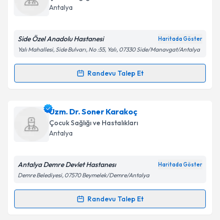
takvim hazırlandığında e-posta ile bilgilendireceğiz.
Antalya
E-posta Adresiniz
Side Özel Anadolu Hastanesi
Haritada Göster
Yalı Mahallesi, Side Bulvarı, No :55, Yalı, 07330 Side/Manavgat/Antalya
Kişisel verilerimin işlenmesine ilişkin
Aydınlatma
Randevu Talep Et
Randevu Takvimi Talebi
Metni
'ni okudum ve kişisel verilerimin belirtilen
kapsamda işlenmesini kabul ediyorum.
Dr. Selma Serpil Turgay Albayrak
için randevu
Uzm. Dr. Soner Karakoç
takvimi talebi oluşturun. Size bu uzmandan randevu
Takvim Talebini Gönder
Çocuk Sağlığı ve Hastalıkları
almanız için bir takvim hazırlandığında e-posta ile
Antalya
bilgilendireceğiz.
E-posta Adresiniz
Antalya Demre Devlet Hastanesı
Haritada Göster
Demre Belediyesi, 07570 Beymelek/Demre/Antalya
Randevu Talep Et
Randevu Takvimi Talebi
Kişisel verilerimin işlenmesine ilişkin
Aydınlatma
Metni
'ni okudum ve kişisel verilerimin belirtilen