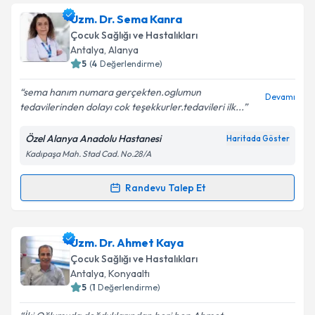
Takvim Talebini Gönder
Uzm. Dr. Mustafa Çağlayan
için randevu takvimi
Uzm. Dr. Sema Kanra
talebi oluşturun. Size bu uzmandan randevu almanız
Çocuk Sağlığı ve Hastalıkları
için bir takvim hazırlandığında e-posta ile
Antalya
, Alanya
bilgilendireceğiz.
5
(
4
Değerlendirme)
E-posta Adresiniz
sema hanım numara gerçekten.oglumun
Devamı
tedavilerinden dolayı cok teşekkurler.tedavileri ilk...
Özel Alanya Anadolu Hastanesi
Haritada Göster
Kadıpaşa Mah. Stad Cad. No.28/A
Kişisel verilerimin işlenmesine ilişkin
Aydınlatma
Metni
'ni okudum ve kişisel verilerimin belirtilen
kapsamda işlenmesini kabul ediyorum.
Randevu Talep Et
Randevu Takvimi Talebi
Takvim Talebini Gönder
Uzm. Dr. Sema Kanra
için randevu takvimi talebi
Uzm. Dr. Ahmet Kaya
oluşturun. Size bu uzmandan randevu almanız için bir
Çocuk Sağlığı ve Hastalıkları
takvim hazırlandığında e-posta ile bilgilendireceğiz.
Antalya
, Konyaaltı
5
(
1
Değerlendirme)
E-posta Adresiniz