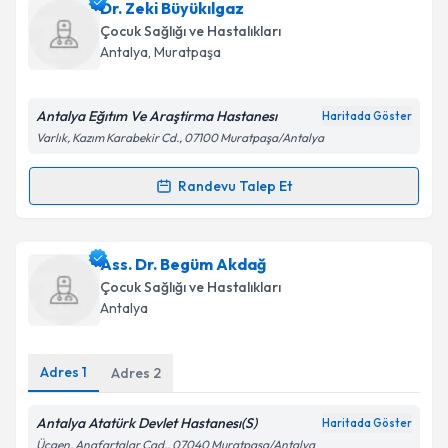
Uzm. Dr. Latife Ceylan
için randevu takvimi talebi
Dr. Zeki Büyükılgaz
oluşturun. Size bu uzmandan randevu almanız için bir
Çocuk Sağlığı ve Hastalıkları
takvim hazırlandığında e-posta ile bilgilendireceğiz.
Antalya
, Muratpaşa
E-posta Adresiniz
Antalya Eğıtım Ve Araştirma Hastanesı
Haritada Göster
Varlık, Kazım Karabekir Cd., 07100 Muratpaşa/Antalya
Kişisel verilerimin işlenmesine ilişkin
Aydınlatma
Randevu Talep Et
Randevu Takvimi Talebi
Metni
'ni okudum ve kişisel verilerimin belirtilen
kapsamda işlenmesini kabul ediyorum.
Dr. Zeki Büyükılgaz
için randevu takvimi talebi
Ass. Dr. Begüm Akdağ
oluşturun. Size bu uzmandan randevu almanız için bir
Takvim Talebini Gönder
Çocuk Sağlığı ve Hastalıkları
takvim hazırlandığında e-posta ile bilgilendireceğiz.
Antalya
E-posta Adresiniz
Adres
1
Adres
2
Antalya Atatürk Devlet Hastanesı(S)
Haritada Göster
Kişisel verilerimin işlenmesine ilişkin
Aydınlatma
Üçgen, Anafartalar Cad., 07040 Muratpaşa/Antalya