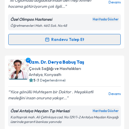
İki Oğlumuda doğduklarından beri hep Ahmet
Devamı
hocama götürüyorum çok ilgili...
Özel Olimpos Hastanesi
Haritada Göster
Kişisel verilerimin işlenmesine ilişkin
Aydınlatma
Öğretmenevleri Mah. 460 Sok. No:48
Metni
'ni okudum ve kişisel verilerimin belirtilen
kapsamda işlenmesini kabul ediyorum.
Randevu Talep Et
Randevu Takvimi Talebi
Takvim Talebini Gönder
Uzm. Dr. Ahmet Kaya
için randevu takvimi talebi
Uzm. Dr. Derya Babuş Taş
oluşturun. Size bu uzmandan randevu almanız için bir
Çocuk Sağlığı ve Hastalıkları
takvim hazırlandığında e-posta ile bilgilendireceğiz.
Antalya
, Konyaaltı
5
(
1
Değerlendirme)
E-posta Adresiniz
Yüce gönüllü Muhteşem bir Doktor . Meşakkatli
Devamı
mesleğini insan onuruna yakışır...
Özel Antalya Meydan Tıp Merkezi
Haritada Göster
Kişisel verilerimin işlenmesine ilişkin
Aydınlatma
Kızıltoprak mah. Ali Çetinkaya cad. No:129/1-2 Antalya Meydan Kavşağı
Metni
'ni okudum ve kişisel verilerimin belirtilen
üzerinde garanti bankası yanında
kapsamda işlenmesini kabul ediyorum.