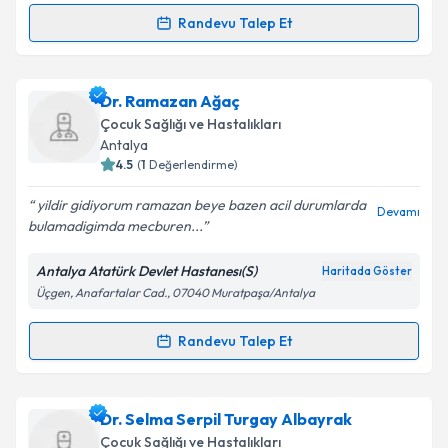
Randevu Talep Et
Randevu Takvimi Talebi
Takvim Talebini Gönder
Uzm. Dr. Derya Babuş Taş
için randevu takvimi talebi
Dr. Ramazan Ağaç
oluşturun. Size bu uzmandan randevu almanız için bir
Çocuk Sağlığı ve Hastalıkları
takvim hazırlandığında e-posta ile bilgilendireceğiz.
Antalya
4.5
(
1
Değerlendirme)
E-posta Adresiniz
yildir gidiyorum ramazan beye bazen acil durumlarda
Devamı
bulamadigimda mecburen...
Antalya Atatürk Devlet Hastanesı(S)
Haritada Göster
Kişisel verilerimin işlenmesine ilişkin
Aydınlatma
Üçgen, Anafartalar Cad., 07040 Muratpaşa/Antalya
Metni
'ni okudum ve kişisel verilerimin belirtilen
kapsamda işlenmesini kabul ediyorum.
Randevu Talep Et
Randevu Takvimi Talebi
Takvim Talebini Gönder
Dr. Ramazan Ağaç
için randevu takvimi talebi
Dr. Selma Serpil Turgay Albayrak
oluşturun. Size bu uzmandan randevu almanız için bir
Çocuk Sağlığı ve Hastalıkları