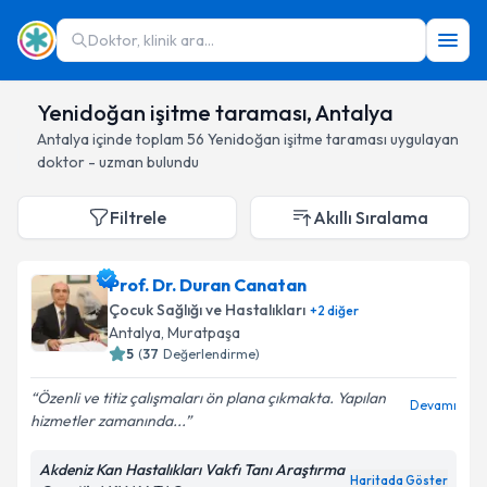
Doktor, klinik ara...
Yenidoğan işitme taraması, Antalya
Antalya
içinde toplam
56
Yenidoğan işitme taraması
uygulayan
doktor - uzman bulundu
Filtrele
Akıllı Sıralama
Prof. Dr. Duran Canatan
Çocuk Sağlığı ve Hastalıkları
+
2
diğer
Antalya
, Muratpaşa
5
(
37
Değerlendirme)
Özenli ve titiz çalışmaları ön plana çıkmakta. Yapılan
Devamı
hizmetler zamanında...
Akdeniz Kan Hastalıkları Vakfı Tanı Araştırma
Haritada Göster