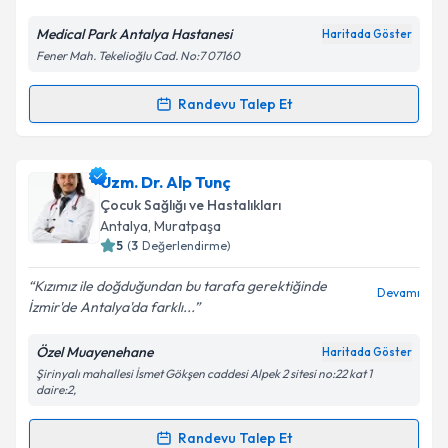
E-posta Adresiniz
Medical Park Antalya Hastanesi
Haritada Göster
Fener Mah. Tekelioğlu Cad. No:7 07160
Kişisel verilerimin işlenmesine ilişkin
Aydınlatma
Randevu Talep Et
Randevu Takvimi Talebi
Metni
'ni okudum ve kişisel verilerimin belirtilen
kapsamda işlenmesini kabul ediyorum.
Uzm. Dr. Seda Özer
için randevu takvimi talebi
Uzm. Dr. Alp Tunç
oluşturun. Size bu uzmandan randevu almanız için bir
Takvim Talebini Gönder
Çocuk Sağlığı ve Hastalıkları
takvim hazırlandığında e-posta ile bilgilendireceğiz.
Antalya
, Muratpaşa
5
(
3
Değerlendirme)
E-posta Adresiniz
Kızımız ile doğduğundan bu tarafa gerektiğinde
Devamı
İzmir'de Antalya'da farklı...
Özel Muayenehane
Haritada Göster
Kişisel verilerimin işlenmesine ilişkin
Aydınlatma
Şirinyalı mahallesi İsmet Gökşen caddesi Alpek 2 sitesi no:22 kat 1
Metni
'ni okudum ve kişisel verilerimin belirtilen
daire:2,
kapsamda işlenmesini kabul ediyorum.
Randevu Talep Et