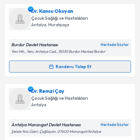
kapsamda işlenmesini kabul ediyorum.
Uzm. Dr. Soner Karakoç
için randevu takvimi talebi
Dr. Kansu Okuyan
oluşturun. Size bu uzmandan randevu almanız için bir
Çocuk Sağlığı ve Hastalıkları
takvim hazırlandığında e-posta ile bilgilendireceğiz.
Takvim Talebini Gönder
Antalya
, Muratpaşa
E-posta Adresiniz
Burdur Devlet Hastanesı
Haritada Göster
Yeni Mh., Yeni, Antalya Cad., 15030 Burdur Merkez/Burdur
Kişisel verilerimin işlenmesine ilişkin
Aydınlatma
Randevu Talep Et
Randevu Takvimi Talebi
Metni
'ni okudum ve kişisel verilerimin belirtilen
kapsamda işlenmesini kabul ediyorum.
Dr. Kansu Okuyan
için randevu takvimi talebi
Dr. Remzi Çay
oluşturun. Size bu uzmandan randevu almanız için bir
Takvim Talebini Gönder
Çocuk Sağlığı ve Hastalıkları
takvim hazırlandığında e-posta ile bilgilendireceğiz.
Antalya
E-posta Adresiniz
Antalya Manavgat Devlet Hastanesı
Haritada Göster
Şelale Yolu Üzeri, Çağlayan, 07600 Manavgat/Antalya