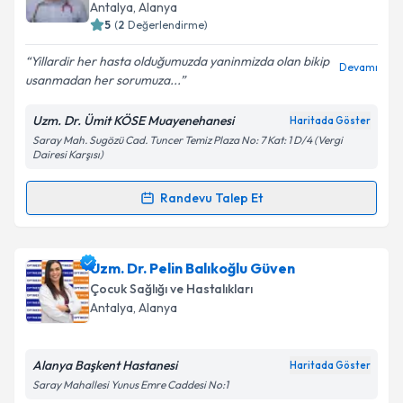
takvim hazırlandığında e-posta ile bilgilendireceğiz.
Antalya
, Alanya
5
(
2
Değerlendirme)
E-posta Adresiniz
Yillardir her hasta olduğumuzda yaninmizda olan bikip
Devamı
usanmadan her sorumuza...
Uzm. Dr. Ümit KÖSE Muayenehanesi
Haritada Göster
Kişisel verilerimin işlenmesine ilişkin
Aydınlatma
Saray Mah. Sugözü Cad. Tuncer Temiz Plaza No: 7 Kat: 1 D/4 (Vergi
Metni
'ni okudum ve kişisel verilerimin belirtilen
Dairesi Karşısı)
kapsamda işlenmesini kabul ediyorum.
Randevu Talep Et
Randevu Takvimi Talebi
Takvim Talebini Gönder
Uzm. Dr. Ümit Köse
için randevu takvimi talebi
Uzm. Dr. Pelin Balıkoğlu Güven
oluşturun. Size bu uzmandan randevu almanız için bir
Çocuk Sağlığı ve Hastalıkları
takvim hazırlandığında e-posta ile bilgilendireceğiz.
Antalya
, Alanya
E-posta Adresiniz
Alanya Başkent Hastanesi
Haritada Göster
Saray Mahallesi Yunus Emre Caddesi No:1