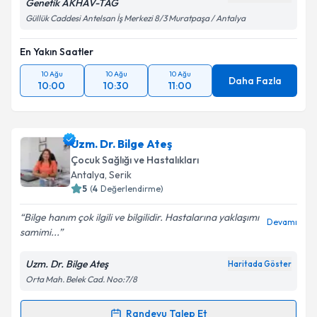
Genetik AKHAV-TAG
Güllük Caddesi Antelsan İş Merkezi 8/3 Muratpaşa / Antalya
En Yakın Saatler
10 Ağu
10 Ağu
10 Ağu
Daha Fazla
10:00
10:30
11:00
Uzm. Dr. Bilge Ateş
Çocuk Sağlığı ve Hastalıkları
Antalya
, Serik
5
(
4
Değerlendirme)
Bilge hanım çok ilgili ve bilgilidir. Hastalarına yaklaşımı
Devamı
samimi...
Uzm. Dr. Bilge Ateş
Haritada Göster
Orta Mah. Belek Cad. Noo:7/8
Randevu Talep Et