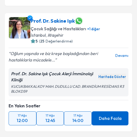
Prof. Dr. Sakine Işık
Çocuk Sağlığı ve Hastalıkları
+
1
diğer
İstanbul
,
Ataşehir
5
(
25
Değerlendirme)
Oğlum yaşında ve biz kreşe başladığından beri
Devamı
hastalıklarla mücadele...
Prof. Dr. Sakine Işık Çocuk Alerji İmmünoloji
Haritada Göster
Kliniği
KUCUKBAKKALKOY MAH. DUDULLU CAD. BRANDİUM RESİDANS R3
BLOKD59
En Yakın Saatler
17 Ağu
17 Ağu
17 Ağu
Daha Fazla
12:00
12:45
14:00