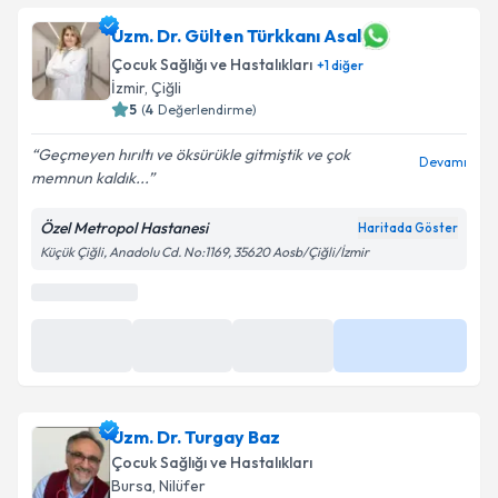
oluşturun. Size bu uzmandan randevu almanız için bir
takvim hazırlandığında e-posta ile bilgilendireceğiz.
Uzm. Dr. Gülten Türkkanı Asal
Çocuk Sağlığı ve Hastalıkları
+
1
diğer
E-posta Adresiniz
İzmir
,
Çiğli
5
(
4
Değerlendirme)
Geçmeyen hırıltı ve öksürükle gitmiştik ve çok
Devamı
memnun kaldık...
Kişisel verilerimin işlenmesine ilişkin
Aydınlatma
Metni
'ni okudum ve kişisel verilerimin belirtilen
Özel Metropol Hastanesi
Haritada Göster
kapsamda işlenmesini kabul ediyorum.
Küçük Çiğli, Anadolu Cd. No:1169, 35620 Aosb/Çiğli/İzmir
Takvim Talebini Gönder
Uzm. Dr. Turgay Baz
Çocuk Sağlığı ve Hastalıkları
Bursa
,
Nilüfer