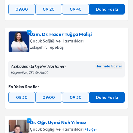
09:00
09:20
09:40
Daha Fazla
Uzm. Dr. Hacer Tuğça Malişi
Çocuk Sağlığı ve Hastalıkları
Eskişehir
,
Tepebaşı
Acıbadem Eskişehir Hastanesi
Haritada Göster
Hoşnudiye, 734 Sk No:19
En Yakın Saatler
08:30
09:00
09:30
Daha Fazla
Dr. Öğr. Üyesi Nuh Yılmaz
Çocuk Sağlığı ve Hastalıkları
+
1
diğer