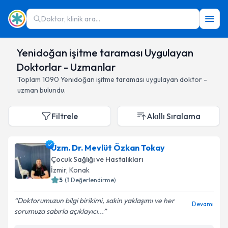
Doktor, klinik ara...
Yenidoğan işitme taraması Uygulayan
Doktorlar - Uzmanlar
Toplam
1090
Yenidoğan işitme taraması
uygulayan doktor -
uzman bulundu.
Filtrele
Akıllı Sıralama
Uzm. Dr. Mevlüt Özkan Tokay
Çocuk Sağlığı ve Hastalıkları
İzmir
,
Konak
5
(
1
Değerlendirme)
Doktorumuzun bilgi birikimi, sakin yaklaşımı ve her
Devamı
sorumuza sabırla açıklayıcı...