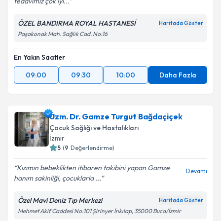
tedavimiz çok iyi...
Kişisel verilerimin işlenmesine ilişkin
Aydınlatma
Metni
'ni okudum ve kişisel verilerimin belirtilen
ÖZEL BANDIRMA ROYAL HASTANESİ
Haritada Göster
kapsamda işlenmesini kabul ediyorum.
Paşakonak Mah. Sağlık Cad. No:16
En Yakın Saatler
Takvim Talebini Gönder
09:00
09:30
10:00
Daha Fazla
Uzm. Dr. Gamze Turgut Bağdaçiçek
Çocuk Sağlığı ve Hastalıkları
İzmir
5
(
9
Değerlendirme)
Kızımın bebeklikten itibaren takibini yapan Gamze
Devamı
hanım sakinliği, çocuklarla ...
Özel Mavi Deniz Tıp Merkezi
Haritada Göster
Mehmet Akif Caddesi No:101 Şirinyer İnkılap, 35000 Buca/İzmir