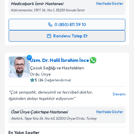
Medicalpark İzmir Hastanesi
Haritada Göster
Kahramanlar, 1397. Sk. No:1, 35230 Konak/İzmir
0 (850) 811 39 10
Randevu Takvimi Talebi
Randevu Talep Et
Uzm. Dr. Mevlüt Özkan Tokay
için randevu takvimi
talebi oluşturun. Size bu uzmandan randevu almanız
için bir takvim hazırlandığında e-posta ile
Uzm. Dr. Halil İbrahim İnce
bilgilendireceğiz.
Çocuk Sağlığı ve Hastalıkları
Ordu
,
Ünye
E-posta Adresiniz
5
(
24
Değerlendirme)
Çok sempatik, deneyimli ve tecrübeli doktor,
Devamı
ilgisinden dolayı teşekkür ediyorum
Kişisel verilerimin işlenmesine ilişkin
Aydınlatma
Özel Ünye Çakırtepe Hastanesi
Haritada Göster
Metni
'ni okudum ve kişisel verilerimin belirtilen
Atatürk, Tepe Yolu Sk. No:43, 52300 Ünye/Ordu, Turkey
kapsamda işlenmesini kabul ediyorum.
En Yakın Saatler