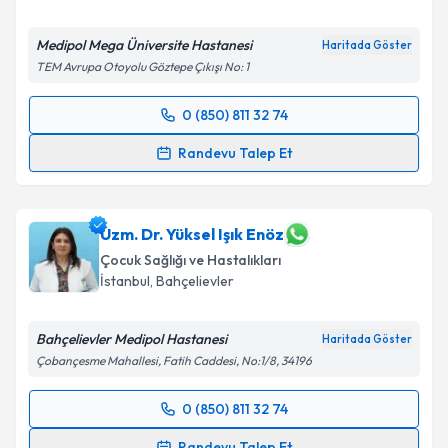
Medipol Mega Üniversite Hastanesi
Haritada Göster
TEM Avrupa Otoyolu Göztepe Çıkışı No: 1
0 (850) 811 32 74
Randevu Takvimi Talebi
Randevu Talep Et
Dr. Öğr. Üyesi Işık Odaman Al
için randevu takvimi
talebi oluşturun. Size bu uzmandan randevu almanız
için bir takvim hazırlandığında e-posta ile
Uzm. Dr. Yüksel Işık Enöz
bilgilendireceğiz.
Çocuk Sağlığı ve Hastalıkları
İstanbul
,
Bahçelievler
E-posta Adresiniz
Bahçelievler Medipol Hastanesi
Haritada Göster
Çobançesme Mahallesi, Fatih Caddesi, No:1/8, 34196
Kişisel verilerimin işlenmesine ilişkin
Aydınlatma
0 (850) 811 32 74
Metni
'ni okudum ve kişisel verilerimin belirtilen
Randevu Takvimi Talebi
kapsamda işlenmesini kabul ediyorum.