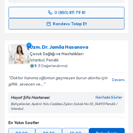
0 (850) 811 79 81
Randevu Takvimi Talebi
Randevu Talep Et
Uzm. Dr. Yaşar Hüseyin Onganlar
için randevu
takvimi talebi oluşturun. Size bu uzmandan randevu
Uzm. Dr. Jamila Hasanova
almanız için bir takvim hazırlandığında e-posta ile
bilgilendireceğiz.
Çocuk Sağlığı ve Hastalıkları
İstanbul
,
Pendik
E-posta Adresiniz
5
(
1
Değerlendirme)
Doktor hanıma oğlumun geçmeyen burun akıntısı için
Devamı
gittik. sevecen ve...
Kişisel verilerimin işlenmesine ilişkin
Aydınlatma
Hayat Şifa Hastanesi
Haritada Göster
Metni
'ni okudum ve kişisel verilerimin belirtilen
Bahçelievler, Aydınlı Yolu Caddesi Zıpkın Sokak No:10, 34893 Pendik /
kapsamda işlenmesini kabul ediyorum.
İstanbul
En Yakın Saatler
Takvim Talebini Gönder