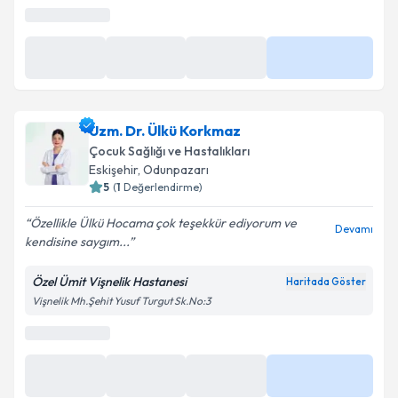
En Yakın Saatler
10 Ağu
10 Ağu
16:40
Daha Fazla
08:00
08:20
Uzm. Dr. Ülkü Korkmaz
Çocuk Sağlığı ve Hastalıkları
Eskişehir
,
Odunpazarı
5
(
1
Değerlendirme)
Özellikle Ülkü Hocama çok teşekkür ediyorum ve
Devamı
kendisine saygım...
Özel Ümit Vişnelik Hastanesi
Haritada Göster
Vişnelik Mh.Şehit Yusuf Turgut Sk.No:3