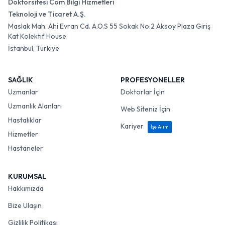
Doktorsitesi Com Bilgi Hizmetleri
Teknoloji ve Ticaret A.Ş.
Maslak Mah. Ahi Evran Cd. A.O.S 55 Sokak No:2 Aksoy Plaza Giriş
Kat Kolektif House
İstanbul, Türkiye
SAĞLIK
PROFESYONELLER
Uzmanlar
Doktorlar İçin
Uzmanlık Alanları
Web Siteniz İçin
Hastalıklar
Kariyer
İşe Alım
Hizmetler
Hastaneler
KURUMSAL
Hakkımızda
Bize Ulaşın