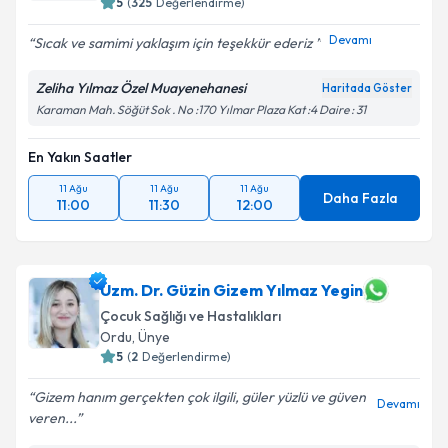
5
(
325
Değerlendirme)
Devamı
Sıcak ve samimi yaklaşım için teşekkür ederiz
Zeliha Yılmaz Özel Muayenehanesi
Haritada Göster
Karaman Mah. Söğüt Sok . No :170 Yılmar Plaza Kat :4 Daire : 31
En Yakın Saatler
11 Ağu
11 Ağu
11 Ağu
Daha Fazla
11:00
11:30
12:00
Uzm. Dr. Güzin Gizem Yılmaz Yegin
Çocuk Sağlığı ve Hastalıkları
Ordu
,
Ünye
5
(
2
Değerlendirme)
Gizem hanım gerçekten çok ilgili, güler yüzlü ve güven
Devamı
veren...