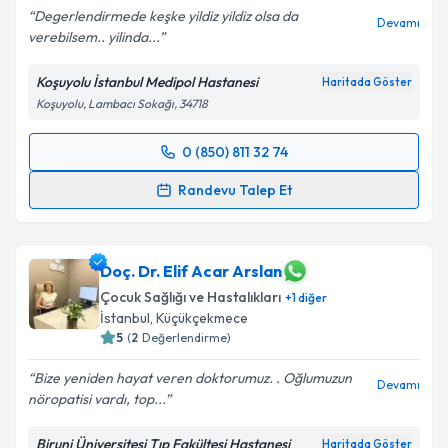
Degerlendirmede keşke yildiz yildiz olsa da
Devamı
verebilsem.. yilinda...
Koşuyolu İstanbul Medipol Hastanesi
Haritada Göster
Koşuyolu, Lambacı Sokağı, 34718
0 (850) 811 32 74
Randevu Takvimi Talebi
Randevu Talep Et
Doç. Dr. Enver Atay
için randevu takvimi talebi
oluşturun. Size bu uzmandan randevu almanız için bir
takvim hazırlandığında e-posta ile bilgilendireceğiz.
Doç. Dr. Elif Acar Arslan
Çocuk Sağlığı ve Hastalıkları
+
1
diğer
E-posta Adresiniz
İstanbul
,
Küçükçekmece
5
(
2
Değerlendirme)
Bize yeniden hayat veren doktorumuz. . Oğlumuzun
Devamı
nöropatisi vardı, top...
Kişisel verilerimin işlenmesine ilişkin
Aydınlatma
Metni
'ni okudum ve kişisel verilerimin belirtilen