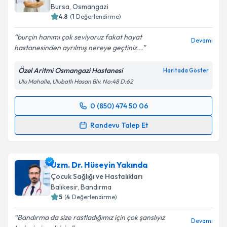
Bursa
,
Osmangazi
4.8
(
1
Değerlendirme)
burçin hanımı çok seviyoruz fakat hayat
Devamı
hastanesinden ayrılmış nereye geçtiniz...
Özel Aritmi Osmangazi Hastanesi
Haritada Göster
Ulu Mahalle, Ulubatlı Hasan Blv. No:48 D:62
0 (850) 474 50 06
Randevu Takvimi Talebi
Randevu Talep Et
Uzm. Dr. Burçin Eroğlu
için randevu takvimi talebi
oluşturun. Size bu uzmandan randevu almanız için bir
Uzm. Dr. Hüseyin Yakında
takvim hazırlandığında e-posta ile bilgilendireceğiz.
Çocuk Sağlığı ve Hastalıkları
E-posta Adresiniz
Balıkesir
,
Bandırma
5
(
4
Değerlendirme)
Bandırma da size rastladığımız için çok şanslıyız
Devamı