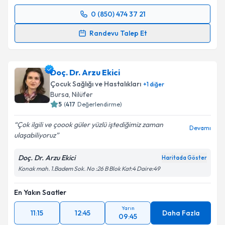
0 (850) 474 37 21
Randevu Takvimi Talebi
Randevu Talep Et
Uzm. Dr. Gamze Turgut Bağdaçiçek
için randevu
takvimi talebi oluşturun. Size bu uzmandan randevu
Doç. Dr. Arzu Ekici
almanız için bir takvim hazırlandığında e-posta ile
bilgilendireceğiz.
Çocuk Sağlığı ve Hastalıkları
+
1
diğer
Bursa
,
Nilüfer
E-posta Adresiniz
5
(
417
Değerlendirme)
Çok ilgili ve çoook güler yüzlü iştediğimiz zaman
Devamı
ulaşabiliyoruz
Kişisel verilerimin işlenmesine ilişkin
Aydınlatma
Doç. Dr. Arzu Ekici
Haritada Göster
Metni
'ni okudum ve kişisel verilerimin belirtilen
Konak mah. 1.Badem Sok. No :26 B Blok Kat:4 Daire:49
kapsamda işlenmesini kabul ediyorum.
En Yakın Saatler
Takvim Talebini Gönder
Yarın
11:15
12:45
Daha Fazla
09:45