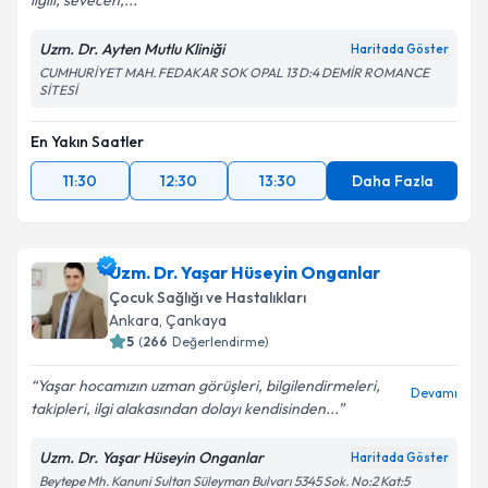
ilgili, sevecen,...
Uzm. Dr. Ayten Mutlu Kliniği
Haritada Göster
CUMHURİYET MAH. FEDAKAR SOK OPAL 13 D:4 DEMİR ROMANCE
SİTESİ
En Yakın Saatler
11:30
12:30
13:30
Daha Fazla
Uzm. Dr. Yaşar Hüseyin Onganlar
Çocuk Sağlığı ve Hastalıkları
Ankara
,
Çankaya
5
(
266
Değerlendirme)
Yaşar hocamızın uzman görüşleri, bilgilendirmeleri,
Devamı
takipleri, ilgi alakasından dolayı kendisinden...
Uzm. Dr. Yaşar Hüseyin Onganlar
Haritada Göster
Beytepe Mh. Kanuni Sultan Süleyman Bulvarı 5345 Sok. No:2 Kat:5