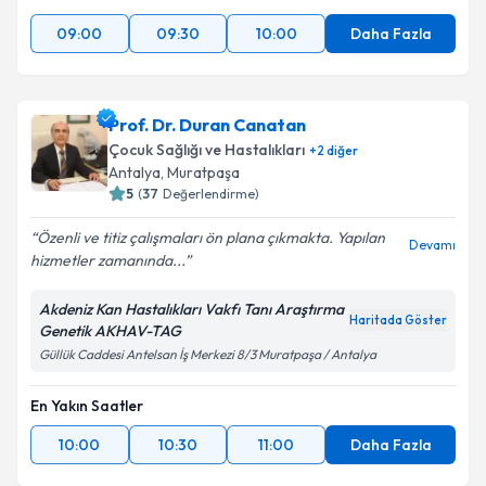
Takvim Talebini Gönder
09:00
09:30
10:00
Daha Fazla
Prof. Dr. Duran Canatan
Çocuk Sağlığı ve Hastalıkları
+
2
diğer
Antalya
,
Muratpaşa
5
(
37
Değerlendirme)
Özenli ve titiz çalışmaları ön plana çıkmakta. Yapılan
Devamı
hizmetler zamanında...
Akdeniz Kan Hastalıkları Vakfı Tanı Araştırma
Haritada Göster
Genetik AKHAV-TAG
Güllük Caddesi Antelsan İş Merkezi 8/3 Muratpaşa / Antalya
En Yakın Saatler
10:00
10:30
11:00
Daha Fazla