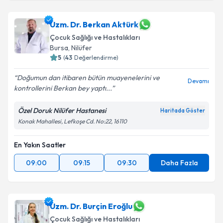
Uzm. Dr. Berkan Aktürk
Çocuk Sağlığı ve Hastalıkları
Bursa
,
Nilüfer
5
(
43
Değerlendirme)
Doğumun dan itibaren bütün muayenelerini ve
Devamı
kontrollerini Berkan bey yaptı...
Özel Doruk Nilüfer Hastanesi
Haritada Göster
Konak Mahallesi, Lefkoşe Cd. No:22, 16110
En Yakın Saatler
09:00
09:15
09:30
Daha Fazla
Uzm. Dr. Burçin Eroğlu
Çocuk Sağlığı ve Hastalıkları