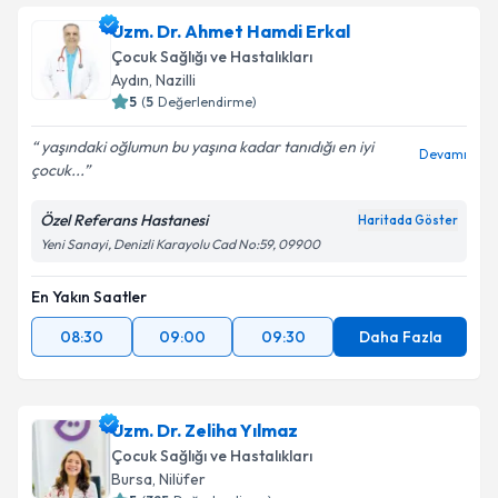
Uzm. Dr. Ahmet Hamdi Erkal
Çocuk Sağlığı ve Hastalıkları
Aydın
,
Nazilli
5
(
5
Değerlendirme)
yaşındaki oğlumun bu yaşına kadar tanıdığı en iyi
Devamı
çocuk...
Özel Referans Hastanesi
Haritada Göster
Yeni Sanayi, Denizli Karayolu Cad No:59, 09900
En Yakın Saatler
08:30
09:00
09:30
Daha Fazla
Uzm. Dr. Zeliha Yılmaz
Çocuk Sağlığı ve Hastalıkları
Bursa
,
Nilüfer