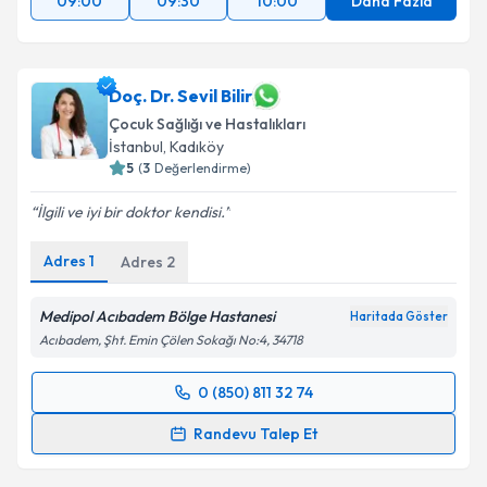
09:00
09:30
10:00
Daha Fazla
Doç. Dr. Sevil Bilir
Çocuk Sağlığı ve Hastalıkları
İstanbul
,
Kadıköy
5
(
3
Değerlendirme)
İlgili ve iyi bir doktor kendisi.
Adres
1
Adres
2
Medipol Acıbadem Bölge Hastanesi
Haritada Göster
Acıbadem, Şht. Emin Çölen Sokağı No:4, 34718
0 (850) 811 32 74
Randevu Takvimi Talebi
Randevu Talep Et
Doç. Dr. Sevil Bilir
için randevu takvimi talebi