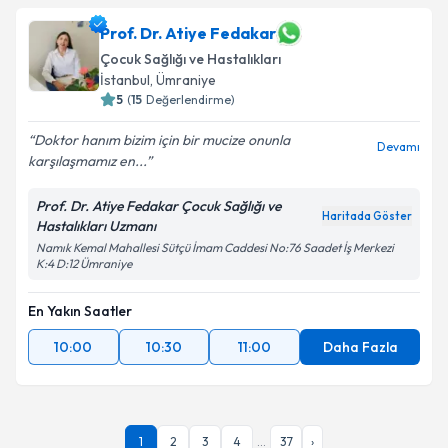
Prof. Dr. Atiye Fedakar
Çocuk Sağlığı ve Hastalıkları
İstanbul
,
Ümraniye
5
(
15
Değerlendirme)
Doktor hanım bizim için bir mucize onunla
Devamı
karşılaşmamız en...
Prof. Dr. Atiye Fedakar Çocuk Sağlığı ve
Haritada Göster
Hastalıkları Uzmanı
Namık Kemal Mahallesi Sütçü İmam Caddesi No:76 Saadet İş Merkezi
K:4 D:12 Ümraniye
En Yakın Saatler
10:00
10:30
11:00
Daha Fazla