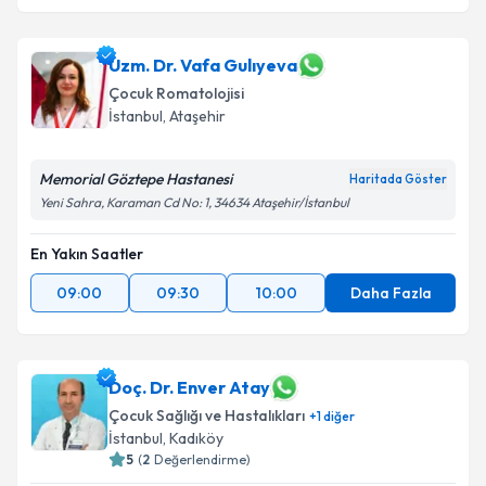
Uzm. Dr. Vafa Gulıyeva
Çocuk Romatolojisi
İstanbul
,
Ataşehir
Memorial Göztepe Hastanesi
Haritada Göster
Yeni Sahra, Karaman Cd No: 1, 34634 Ataşehir/İstanbul
En Yakın Saatler
09:00
09:30
10:00
Daha Fazla
Doç. Dr. Enver Atay
Çocuk Sağlığı ve Hastalıkları
+
1
diğer
İstanbul
,
Kadıköy
5
(
2
Değerlendirme)