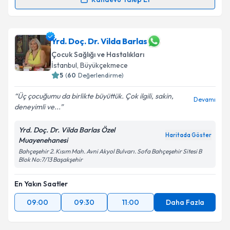
Randevu Talep Et
Uzm. Dr. Yüksel Işık Enöz
için randevu takvimi talebi
Takvim Talebini Gönder
oluşturun. Size bu uzmandan randevu almanız için bir
takvim hazırlandığında e-posta ile bilgilendireceğiz.
Yrd. Doç. Dr. Vilda Barlas
Çocuk Sağlığı ve Hastalıkları
E-posta Adresiniz
İstanbul
,
Büyükçekmece
5
(
60
Değerlendirme)
Üç çocuğumu da birlikte büyüttük. Çok ilgili, sakin,
Devamı
deneyimli ve...
Kişisel verilerimin işlenmesine ilişkin
Aydınlatma
Metni
'ni okudum ve kişisel verilerimin belirtilen
Yrd. Doç. Dr. Vilda Barlas Özel
kapsamda işlenmesini kabul ediyorum.
Haritada Göster
Muayenehanesi
Bahçeşehir 2. Kısım Mah. Avni Akyol Bulvarı. Sofa Bahçeşehir Sitesi B
Blok No:7/13 Başakşehir
Takvim Talebini Gönder
En Yakın Saatler
09:00
09:30
11:00
Daha Fazla