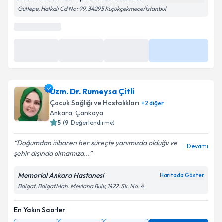
Biruni Üniversitesi Tıp Fakültesi Hastanesi
Haritada Göster
kapsamda işlenmesini kabul ediyorum.
Gültepe, Halkalı Cd No: 99, 34295 Küçükçekmece/İstanbul
Takvim Talebini Gönder
En Yakın Saatler
09:40
10:00
10:20
Daha Fazla
Uzm. Dr. Rumeysa Çitli
Çocuk Sağlığı ve Hastalıkları
+
2
diğer
Ankara
,
Çankaya
5
(
9
Değerlendirme)
Doğumdan itibaren her süreçte yanımızda olduğu ve
Devamı
şehir dışında olmamıza...
Memorial Ankara Hastanesi
Haritada Göster
Balgat, Balgat Mah. Mevlana Bulv, 1422. Sk. No: 4
En Yakın Saatler