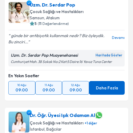
Uzm. Dr. Serdar Pop
Çocuk Sağlığı ve Hastalıkları
Samsun
,
Atakum
5
(
11
Değerlendirme)
günde bir antibiyotik kullanmak nedir? Biz öyleydik.
Devamı
Bu zinciri...
Uzm. Dr. Serdar Pop Muayenehanesi
Haritada Göster
Cumhuriyet Mah. 38 Sokak No:2 Kat:5 Daire:16 Yavuz Tuna Center
En Yakın Saatler
10 Ağu
11 Ağu
12 Ağu
Daha Fazla
09:00
09:00
09:00
Dr. Öğr. Üyesi Işık Odaman Al
Çocuk Sağlığı ve Hastalıkları
+
1
diğer
İstanbul
,
Bağcılar