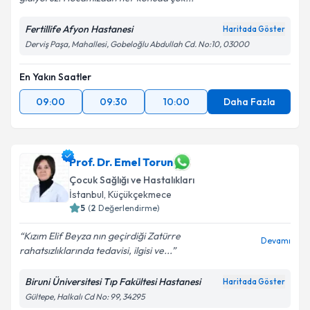
Fertillife Afyon Hastanesi
Haritada Göster
Derviş Paşa, Mahallesi, Gobeloğlu Abdullah Cd. No:10, 03000
En Yakın Saatler
09:00
09:30
10:00
Daha Fazla
Prof. Dr. Emel Torun
Çocuk Sağlığı ve Hastalıkları
İstanbul
,
Küçükçekmece
5
(
2
Değerlendirme)
Kızım Elif Beyza nın geçirdiği Zatürre
Devamı
rahatsızlıklarında tedavisi, ilgisi ve...
Biruni Üniversitesi Tıp Fakültesi Hastanesi
Haritada Göster
Gültepe, Halkalı Cd No: 99, 34295