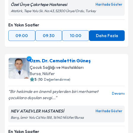
Özel Ünye Çakırtepe Hastanesi
Haritada Göster
Atatürk, Tepe Yolu Sk. No:43, 52300 Ünye/Ordu, Turkey
En Yakın Saatler
09:00
09:30
10:00
Daha Fazla
Uzm. Dr. Cemalettin Güneş
Çocuk Sağlığı ve Hastalıkları
Bursa
,
Nilüfer
5
(
10
Değerlendirme)
Bir hekimde en önemli şeylerden biri merhamet
Devamı
çocuklara duyulan sevgi...
NEV ATAEVLER HASTANESİ
Haritada Göster
Barış, İzmir Yolu Cd No:188, 16140 Ni̇lüfer/Bursa
En Yakın Saatler