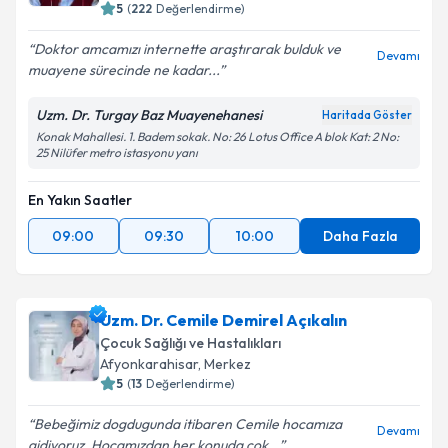
5
(
222
Değerlendirme)
Doktor amcamızı internette araştırarak bulduk ve
Devamı
muayene sürecinde ne kadar...
Uzm. Dr. Turgay Baz Muayenehanesi
Haritada Göster
Konak Mahallesi. 1. Badem sokak. No: 26 Lotus Office A blok Kat: 2 No:
25 Nilüfer metro istasyonu yanı
En Yakın Saatler
09:00
09:30
10:00
Daha Fazla
Uzm. Dr. Cemile Demirel Açıkalın
Çocuk Sağlığı ve Hastalıkları
Afyonkarahisar
,
Merkez
5
(
13
Değerlendirme)
Bebeğimiz dogdugunda itibaren Cemile hocamıza
Devamı
gidiyoruz. Hocamızdan her konuda çok...