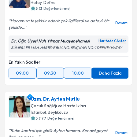
Hatay
,
Defne
5
(
3
Değerlendirme)
Hocamıza teşekkür ederiz çok ilgililerdi ve detaylı bir
Devamı
şekilde...
Dr. Öğr. Üyesi Nuh Yılmaz Muayenehanesi
Haritada Göster
SÜMERLER MAH. HARBİYE BLV. NO: 55 İÇ KAPI NO: 1 DEFNE/ HATAY
En Yakın Saatler
09:00
09:30
10:00
Daha Fazla
Uzm. Dr. Ayten Mutlu
Çocuk Sağlığı ve Hastalıkları
İstanbul
,
Beylikdüzü
5
(
177
Değerlendirme)
Rutin kontrol için gittik Ayten hanıma. Kendisi gayet
Devamı