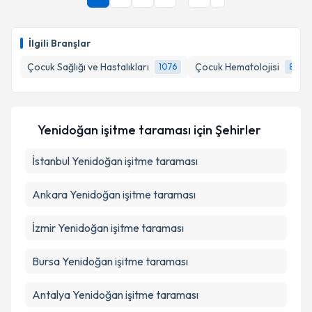
1
2
3
4
...
37
›
İlgili Branşlar
Çocuk Sağlığı ve Hastalıkları
Çocuk Hematolojisi
1076
81
Yenidoğan işitme taraması
için Şehirler
İstanbul
Yenidoğan işitme taraması
Ankara
Yenidoğan işitme taraması
İzmir
Yenidoğan işitme taraması
Bursa
Yenidoğan işitme taraması
Antalya
Yenidoğan işitme taraması