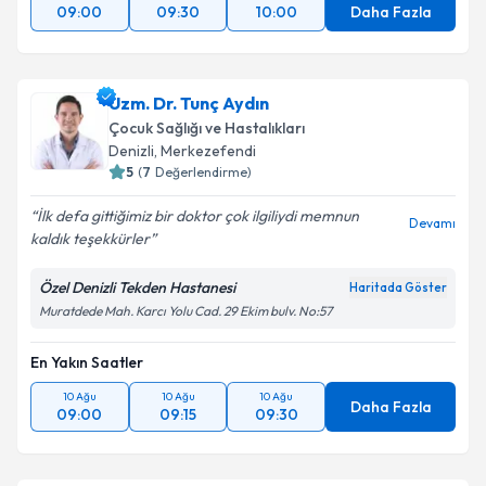
09:00
09:30
10:00
Daha Fazla
Uzm. Dr. Tunç Aydın
Çocuk Sağlığı ve Hastalıkları
Denizli
,
Merkezefendi
5
(
7
Değerlendirme)
İlk defa gittiğimiz bir doktor çok ilgiliydi memnun
Devamı
kaldık teşekkürler
Özel Denizli Tekden Hastanesi
Haritada Göster
Muratdede Mah. Karcı Yolu Cad. 29 Ekim bulv. No:57
En Yakın Saatler
10 Ağu
10 Ağu
10 Ağu
Daha Fazla
09:00
09:15
09:30