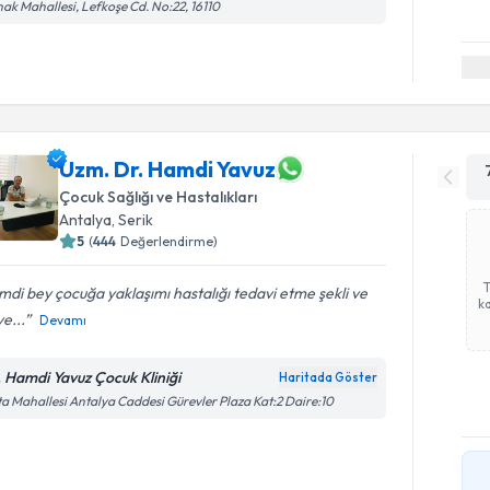
ak Mahallesi, Lefkoşe Cd. No:22, 16110
Uzm. Dr. Hamdi Yavuz
Çocuk Sağlığı ve Hastalıkları
Antalya
,
Serik
5
(
444
Değerlendirme)
di bey çocuğa yaklaşımı hastalığı tedavi etme şekli ve
ka
ye...
Devamı
. Hamdi Yavuz Çocuk Kliniği
Haritada Göster
a Mahallesi Antalya Caddesi Gürevler Plaza Kat:2 Daire:10