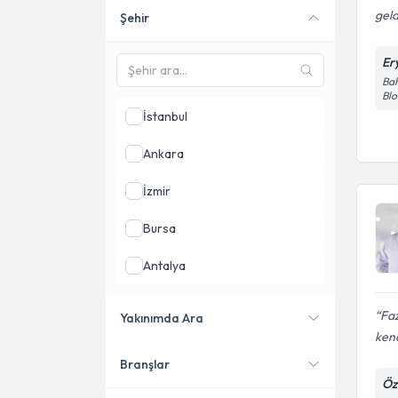
geld
Şehir
Online danışmanlık sunan
uzmanları göster
Er
Bah
Blo
İstanbul
Ankara
İzmir
Bursa
Antalya
Adana
Faz
Yakınımda Ara
kend
Kocaeli
Branşlar
Konumuma yakın uzmanları
Öz
göster