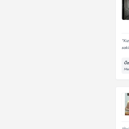
Kız
saki
Öz
Meh
İlg