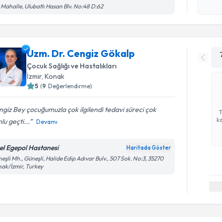
işlenm
 Mahalle, Ulubatlı Hasan Blv. No:48 D:62
Uzm. Dr. Cengiz Gökalp
Çocuk Sağlığı ve Hastalıkları
İzmir
,
Konak
5
(
9
Değerlendirme)
giz Bey çocuğumuzla çok ilgilendi tedavi süreci çok
ka
lu geçti...
Devamı
el Egepol Hastanesi
Haritada Göster
eşli Mh., Güneşli, Halide Edip Adıvar Bulv., 507 Sok. No:3, 35270
ak/İzmir, Turkey