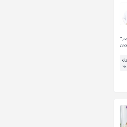
yaş
çocu
Öz
Yen