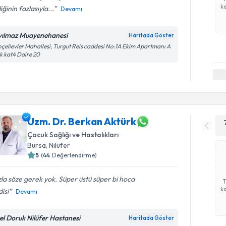
ka
iğinin fazlasıyla...
Devamı
yılmaz Muayenehanesi
Haritada Göster
çelievler Mahallesi, Turgut Reis caddesi No:1A Ekim Apartmanı A
k kat4 Daire 20
Uzm. Dr. Berkan Aktürk
Çocuk Sağlığı ve Hastalıkları
Bursa
,
Nilüfer
5
(
44
Değerlendirme)
la söze gerek yok. Süper üstü süper bi hoca
ka
isi
Devamı
el Doruk Nilüfer Hastanesi
Haritada Göster