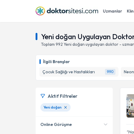
Uzmanlar
Klin
Yeni doğan Uygulayan Doktor
Toplam
992
Yeni doğan
uygulayan doktor - uzman
İlgili Branşlar
Çocuk Sağlığı ve Hastalıkları
Neona
990
Aktif Filtreler
Yeni doğan
Online Görüşme
Ha