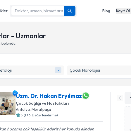
ikler
Blog
Kayıt Ol
lar - Uzmanlar
 bulundu.
toloji
Çocuk Nörolojisi
12
Uzm. Dr. Hakan Eryılmaz
Çocuk Sağlığı ve Hastalıkları
Antalya
,
Muratpaşa
5
(
176
Değerlendirme)
kan hocama çok teşekkür ederiz her konuda elinden