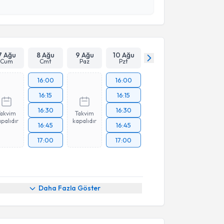
esini kabul ediyorum.
Takvim Talebini Gönder
7 Ağu
8 Ağu
9 Ağu
10 Ağu
Cum
Cmt
Paz
Pzt
16:00
16:00
16:15
16:15
16:30
16:30
Takvim
Takvim
palıdır
kapalıdır
16:45
16:45
17:00
17:00
Daha Fazla Göster