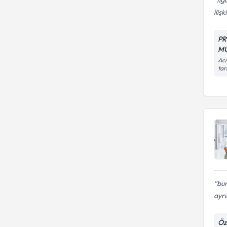
ilişki
PR
M
Acı
tar
bur
ayrı
Öz