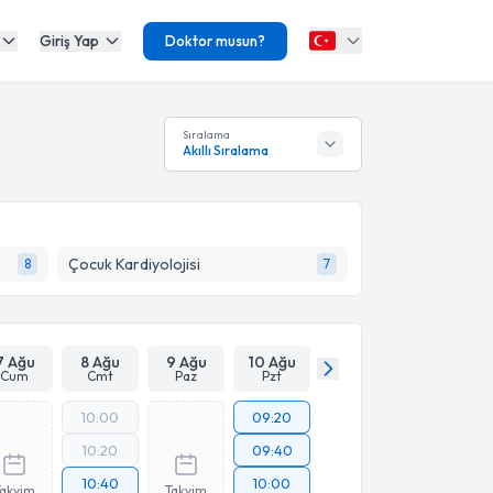
Giriş Yap
Doktor musun?
Sıralama
Akıllı Sıralama
Çocuk Kardiyolojisi
8
7
7 Ağu
8 Ağu
9 Ağu
10 Ağu
Cum
Cmt
Paz
Pzt
10:00
09:20
10:20
09:40
10:40
10:00
Takvim
Takvim