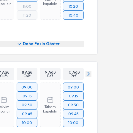
palıdır
kapalıdır
11:00
10:20
11:20
10:40
Daha Fazla Göster
7 Ağu
8 Ağu
9 Ağu
10 Ağu
Cum
Cmt
Paz
Pzt
09:00
09:00
09:15
09:15
09:30
09:30
Takvim
Takvim
palıdır
kapalıdır
09:45
09:45
10:00
10:00