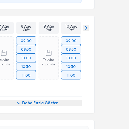
7 Ağu
8 Ağu
9 Ağu
10 Ağu
Cum
Cmt
Paz
Pzt
09:00
09:00
09:30
09:30
10:00
10:00
Takvim
Takvim
palıdır
kapalıdır
10:30
10:30
11:00
11:00
Daha Fazla Göster
akvimi Talebi