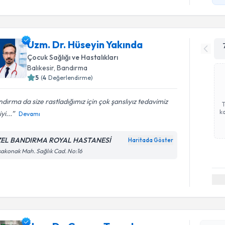
Uzm. Dr. Hüseyin Yakında
Çocuk Sağlığı ve Hastalıkları
Balıkesir
,
Bandırma
5
(
4
Değerlendirme)
dırma da size rastladığımız için çok şanslıyız tedavimiz
ka
yi...
Devamı
EL BANDIRMA ROYAL HASTANESİ
Haritada Göster
akonak Mah. Sağlık Cad. No:16
Randevu T