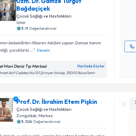
Uzm. Dr. Gamze Turgut
Uzm. Dr. 
Bağdaçiçek
talebi oluş
takvim hazı
Çocuk Sağlığı ve Hastalıkları
İzmir
E-posta Ad
5
(
9
Değerlendirme)
ımın bebeklikten itibaren takibini yapan Gamze hanım
nliği, çocuklarla ...
Devamı
Kişisel
okudum
el Mavi Deniz Tıp Merkezi
Haritada Göster
işlenm
met Akif Caddesi No:101 Şirinyer İnkılap, 35000 Buca/İzmir
Prof. Dr. İbrahim Etem Pişkin
Çocuk Sağlığı ve Hastalıkları
Zonguldak
,
Merkez
5
(
524
Değerlendirme)
ili alakalı ve güleryüzlü, samimi bir ortam hastasıyla yakın