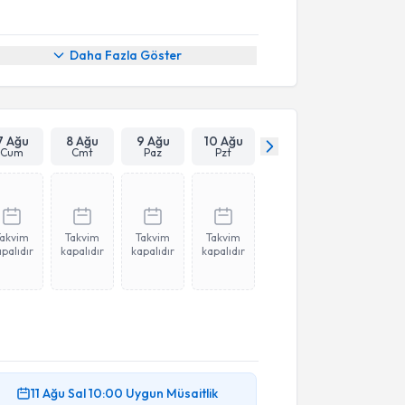
Daha Fazla Göster
7 Ağu
8 Ağu
9 Ağu
10 Ağu
Cum
Cmt
Paz
Pzt
Takvim
Takvim
Takvim
Takvim
palıdır
kapalıdır
kapalıdır
kapalıdır
11 Ağu
Sal
10:00
Uygun Müsaitlik