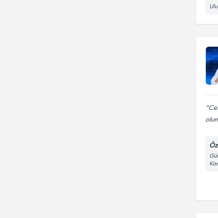
Ulu
Cen
olum
Öz
Gün
Kon