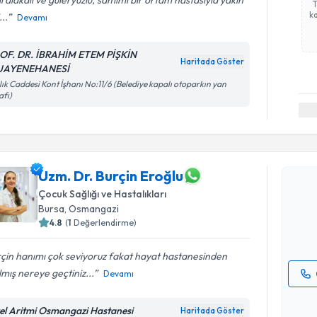
ka
...
Devamı
OF. DR. İBRAHİM ETEM PİŞKİN
Haritada Göster
UAYENEHANESİ
lık Caddesi Kont İşhanı No:11/6 (Belediye kapalı otoparkın yan
afı)
Randevu T
Uzm. Dr. B
Uzm. Dr. Burçin Eroğlu
Size bu uzm
Çocuk Sağlığı ve Hastalıkları
hazırlandığ
Bursa
,
Osmangazi
4.8
(
1
Değerlendirme)
E-posta Ad
çin hanımı çok seviyoruz fakat hayat hastanesinden
lmış nereye geçtiniz...
Devamı
Kişisel
okudum
el Aritmi Osmangazi Hastanesi
Haritada Göster