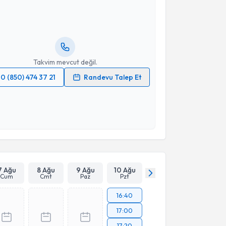
Gamze Turgut Bağdaçiçek
için randevu takvimi
turun. Size bu uzmandan randevu almanız için bir
rlandığında e-posta ile bilgilendireceğiz.
resiniz
Takvim mevcut değil.
0 (850) 474 37 21
Randevu Talep Et
 verilerimin işlenmesine ilişkin
Aydınlatma Metni
'ni
 ve kişisel verilerimin belirtilen kapsamda
esini kabul ediyorum.
Takvim Talebini Gönder
7 Ağu
8 Ağu
9 Ağu
10 Ağu
Cum
Cmt
Paz
Pzt
16:40
17:00
17:20