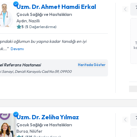
Uzm. Dr. Ahmet Hamdi Erkal
Çocuk Sağlığı ve Hastalıkları
Aydın
,
Nazilli
5
(
5
Değerlendirme)
ındaki oğlumun bu yaşına kadar tanıdığı en iyi
ka
k...
Devamı
el Referans Hastanesi
Haritada Göster
i Sanayi, Denizli Karayolu Cad No:59, 09900
Uzm. Dr. Zeliha Yılmaz
Çocuk Sağlığı ve Hastalıkları
Bursa
,
Nilüfer