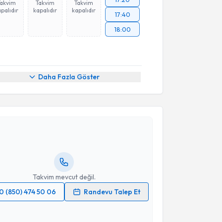
Takvim
Takvim
Takvim
palıdır
kapalıdır
kapalıdır
17:40
18:00
Daha Fazla Göster
akvimi Talebi
urçin Eroğlu
için randevu takvimi talebi oluşturun.
andan randevu almanız için bir takvim
ında e-posta ile bilgilendireceğiz.
resiniz
Takvim mevcut değil.
0 (850) 474 50 06
Randevu Talep Et
 verilerimin işlenmesine ilişkin
Aydınlatma Metni
'ni
 ve kişisel verilerimin belirtilen kapsamda