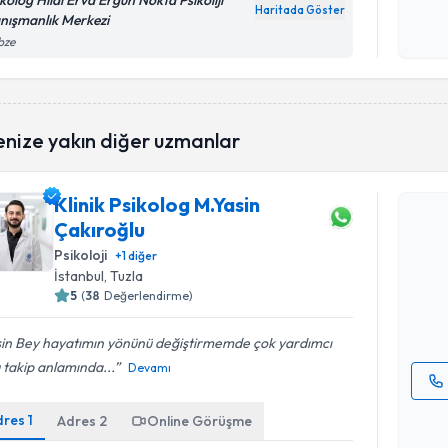
ikolog Hilal Erva Ergün Nokta Psikoliji
Haritada Göster
nışmanlık Merkezi
Kişisel
bze
okudum
işlenm
enize yakın diğer uzmanlar
Randevu T
Klinik Psikolog M.Yasin
Çakıroğlu
Klinik Psi
oluşturun. 
Psikoloji
+
1
diğer
hazırlandığ
İstanbul
, Tuzla
5
(
38
Değerlendirme)
E-posta Ad
sin Bey hayatımın yönünü değiştirmemde çok yardımcı
 takip anlamında...
Devamı
Kişisel
dres
1
Adres
2
Online Görüşme
okudum