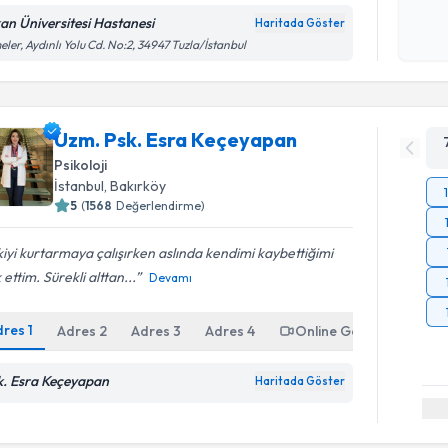
işlenm
an Üniversitesi Hastanesi
Haritada Göster
eler, Aydınlı Yolu Cd. No:2, 34947 Tuzla/İstanbul
Uzm. Psk. Esra Keçeyapan
Psikoloji
İstanbul
, Bakırköy
5
(
1568
Değerlendirme)
şkiyi kurtarmaya çalışırken aslında kendimi kaybettiğimi
 ettim. Sürekli alttan...
Devamı
dres
1
Adres
2
Adres
3
Adres
4
Online Görüşme
k. Esra Keçeyapan
Haritada Göster