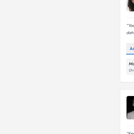
Yas
daha
A
Mo
Ort
Ken