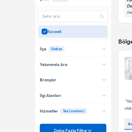
Ps
Da
Ge
Kocaeli
Bölg
İlçe
Gebze
Yakınımda Ara
Branşlar
Konumuma yakın uzmanları
İzmit
göster
Başiskele
İlgi Alanları
Ya
Gebze
oldu
Hizmetler
Yas ( matem )
Psikoloji
Kartepe
A
Mezuniyet
0-3 yaş bebeklerde Uyku,
Daha Fazla Filtre