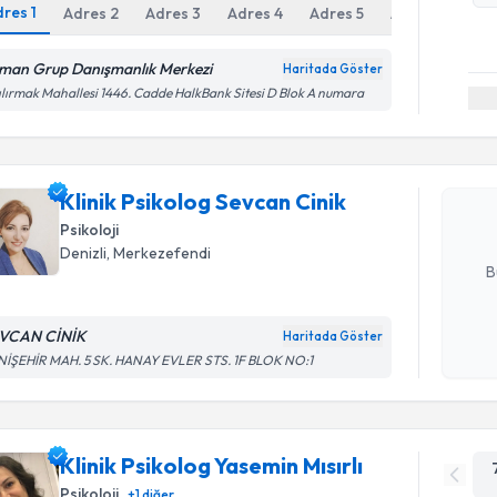
dres
1
Adres
2
Adres
3
Adres
4
Adres
5
Adres
6
man Grup Danışmanlık Merkezi
Haritada Göster
Randevu T
ılırmak Mahallesi 1446. Cadde HalkBank Sitesi D Blok A numara
Klinik Psi
oluşturun. 
Klinik Psikolog Sevcan Cinik
hazırlandığ
Psikoloji
E-posta Ad
Denizli
, Merkezefendi
B
VCAN CİNİK
Haritada Göster
Kişisel
NİŞEHİR MAH. 5 SK. HANAY EVLER STS. 1F BLOK NO:1
okudum
işlenm
Klinik Psikolog Yasemin Mısırlı
Psikoloji
+
1
diğer