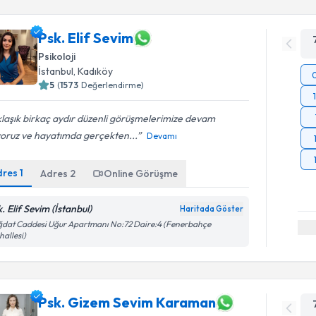
Psk. Elif Sevim
Psikoloji
İstanbul
, Kadıköy
5
(
1573
Değerlendirme)
laşık birkaç aydır düzenli görüşmelerimize devam
yoruz ve hayatımda gerçekten...
Devamı
dres
1
Adres
2
Online Görüşme
. Elif Sevim (İstanbul)
Haritada Göster
dat Caddesi Uğur Apartmanı No:72 Daire:4 (Fenerbahçe
allesi)
Psk. Gizem Sevim Karaman