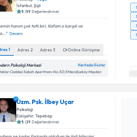
İstanbul
, Şişli
5
(
59
Değerlendirme)
emin hanım çok tatlı biri. Kafam o karışık ve
...
Devamı
dres
1
Adres
2
Adres
3
Online Görüşme
dern Psikoloji Merkezi
Haritada Göster
aklar Caddesi Sabah Apartmanı No:3 D:3 Mecidiyeköy Meydan
Randevu T
Uzm. Psk. İlbey Uçar
Uzm. Psk. 
Psikoloji
bu uzmandan
Eskişehir
, Tepebaşı
posta ile bi
5
(
29
Değerlendirme)
E-posta Ad
dimin ne kadar farkında olduğum ile ilgili bilincimi