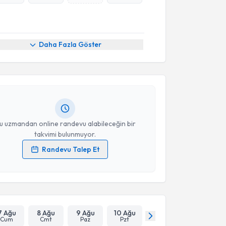
Online Görüşme
akvimi Talebi
Daha Fazla Göster
kolog Sevcan Cinik
için randevu takvimi talebi
Size bu uzmandan randevu almanız için bir takvim
ında e-posta ile bilgilendireceğiz.
resiniz
u uzmandan online randevu alabileceğin bir
takvimi bulunmuyor.
Randevu Talep Et
 verilerimin işlenmesine ilişkin
Aydınlatma Metni
'ni
 ve kişisel verilerimin belirtilen kapsamda
esini kabul ediyorum.
Takvim Talebini Gönder
7 Ağu
8 Ağu
9 Ağu
10 Ağu
Cum
Cmt
Paz
Pzt