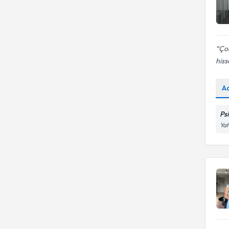
Çok
his
A
Ps
Yah