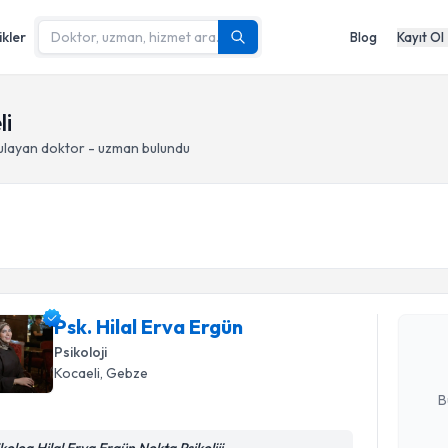
ikler
Blog
Kayıt Ol
li
layan doktor - uzman bulundu
Randevu T
Psk. Hilal
bu uzmandan
Psk. Hilal Erva Ergün
posta ile bi
Psikoloji
Kocaeli
, Gebze
E-posta Ad
B