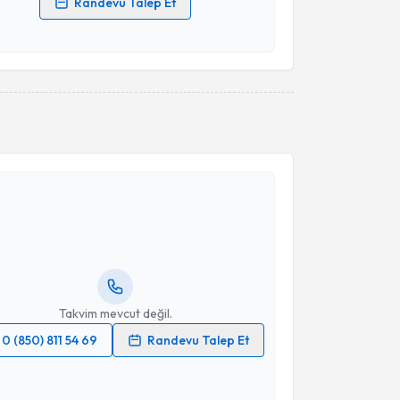
Randevu Talep Et
 verilerimin işlenmesine ilişkin
Aydınlatma Metni
'ni
 ve kişisel verilerimin belirtilen kapsamda
esini kabul ediyorum.
Takvim Talebini Gönder
akvimi Talebi
kolog M.Yasin Çakıroğlu
için randevu takvimi talebi
Size bu uzmandan randevu almanız için bir takvim
ında e-posta ile bilgilendireceğiz.
resiniz
Takvim mevcut değil.
0 (850) 811 54 69
Randevu Talep Et
 verilerimin işlenmesine ilişkin
Aydınlatma Metni
'ni
 ve kişisel verilerimin belirtilen kapsamda