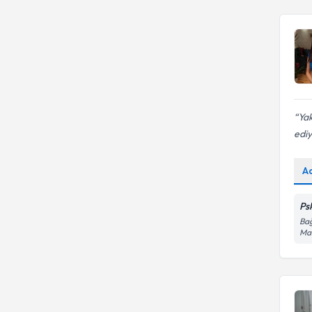
Yak
edi
A
Psk
Bağ
Mah