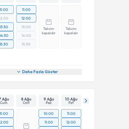
11:00
11:00
12:00
12:00
13:30
13:00
Takvim
Takvim
kapalıdır
kapalıdır
14:30
14:00
15:30
15:30
Daha Fazla Göster
7 Ağu
8 Ağu
9 Ağu
10 Ağu
Cum
Cmt
Paz
Pzt
11:00
10:00
11:00
12:00
11:00
12:00