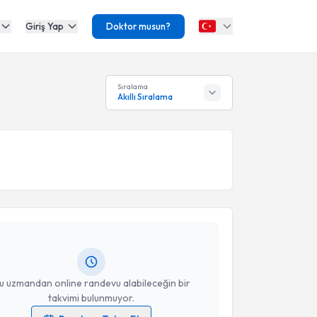
Giriş Yap
Doktor musun?
Sıralama
Akıllı Sıralama
akvimi Talebi
 Erva Ergün
için randevu takvimi talebi oluşturun. Size
 randevu almanız için bir takvim hazırlandığında e-
lgilendireceğiz.
resiniz
u uzmandan online randevu alabileceğin bir
takvimi bulunmuyor.