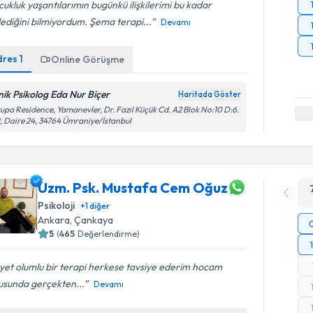
ukluk yaşantılarımın bugünkü ilişkilerimi bu kadar
lediğini bilmiyordum. Şema terapi...
Devamı
dres
1
Online Görüşme
inik Psikolog Eda Nur Biçer
Haritada Göster
upa Residence, Yamanevler, Dr. Fazıl Küçük Cd. A2 Blok No:10 D:6.
, Daire 24, 34764 Ümraniye/İstanbul
Uzm. Psk. Mustafa Cem Oğuz
Psikoloji
+
1
diğer
Ankara
, Çankaya
5
(
465
Değerlendirme)
et olumlu bir terapi herkese tavsiye ederim hocam
usunda gerçekten...
Devamı