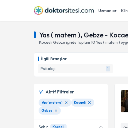
Uzmanlar
Klin
Yas ( matem ), Gebze - Kocae
Kocaeli
Gebze
içinde toplam
10
Yas ( matem )
uygu
İlgili Branşlar
Psikoloji
1
Aktif Filtreler
Yas ( matem )
Kocaeli
Gebze
Şehir
Kocaeli