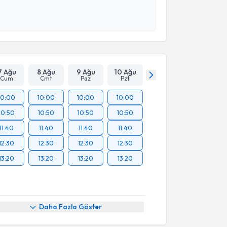
esini kabul ediyorum.
Takvim Talebini Gönder
7 Ağu
8 Ağu
9 Ağu
10 Ağu
Cum
Cmt
Paz
Pzt
10:00
10:00
10:00
10:00
10:50
10:50
10:50
10:50
11:40
11:40
11:40
11:40
12:30
12:30
12:30
12:30
13:20
13:20
13:20
13:20
Daha Fazla Göster