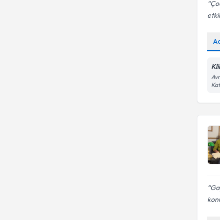
Çoc
etki
A
Kl
Avr
Kat
Gay
kon