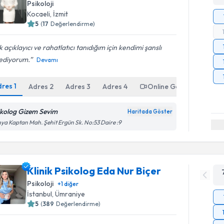
Psikoloji
Kocaeli
, İzmit
5
(
17
Değerlendirme)
 açıklayıcı ve rahatlatıcı tanıdığım için kendimi şanslı
sediyorum.
Devamı
dres
1
Adres
2
Adres
3
Adres
4
Online Görüşme
ikolog Gizem Sevim
Haritada Göster
ya Kaptan Mah. Şehit Ergün Sk. No:53 Daire :9
Klinik Psikolog Eda Nur Biçer
Psikoloji
+
1
diğer
İstanbul
, Ümraniye
5
(
389
Değerlendirme)