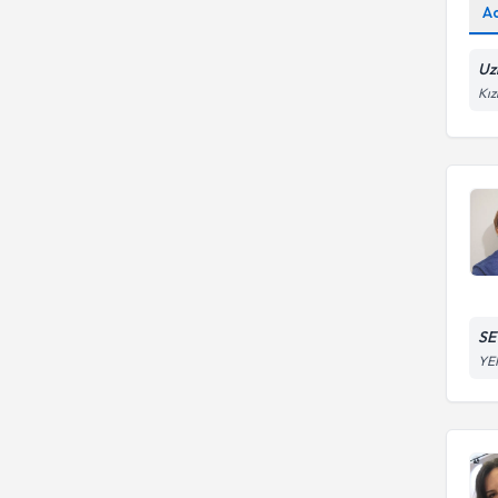
A
Uz
Kız
SE
YE