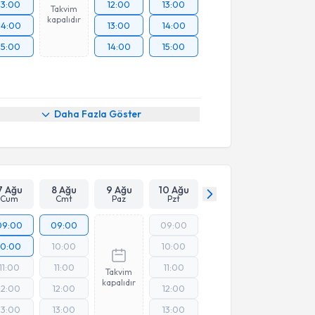
13:00
12:00
13:00
Takvim
kapalıdır
14:00
13:00
14:00
15:00
14:00
15:00
Daha Fazla Göster
7 Ağu
8 Ağu
9 Ağu
10 Ağu
Cum
Cmt
Paz
Pzt
09:00
09:00
09:00
10:00
10:00
10:00
11:00
11:00
11:00
Takvim
kapalıdır
12:00
12:00
12:00
13:00
13:00
13:00