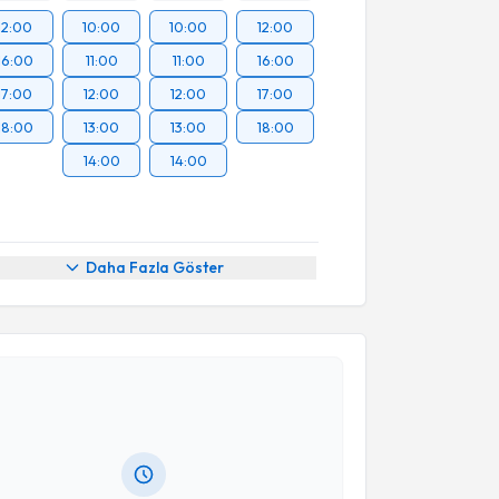
12:00
10:00
10:00
12:00
16:00
11:00
11:00
16:00
17:00
12:00
12:00
17:00
18:00
13:00
13:00
18:00
14:00
14:00
Daha Fazla Göster
akvimi Talebi
İlbey Uçar
için randevu takvimi talebi oluşturun. Size
 randevu almanız için bir takvim hazırlandığında e-
lgilendireceğiz.
resiniz