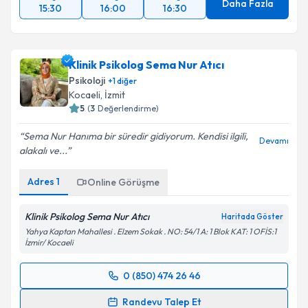
Daha Fazla
15:30
16:00
16:30
Klinik Psikolog Sema Nur Atıcı
Psikoloji
+
1
diğer
Kocaeli
, İzmit
5
(
3
Değerlendirme)
Sema Nur Hanıma bir süredir gidiyorum. Kendisi ilgili,
Devamı
alakalı ve...
Adres
1
Online Görüşme
Klinik Psikolog Sema Nur Atıcı
Haritada Göster
Yahya Kaptan Mahallesi . Elzem Sokak . NO: 54/1 A: 1 Blok KAT: 1 OFİS:1
İzmir/ Kocaeli
0 (850) 474 26 46
Randevu Takvimi Talebi
Randevu Talep Et