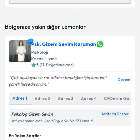
Randevu Takvimi Talebi
Psk. Buse Ersoy Altınkaya
için randevu takvimi talebi
Bölgenize yakın diğer uzmanlar
oluşturun. Size bu uzmandan randevu almanız için bir
takvim hazırlandığında e-posta ile bilgilendireceğiz.
Psk. Gizem Sevim Karaman
E-posta Adresiniz
Psikoloji
Kocaeli
, İzmit
5
(
17
Değerlendirme)
Kişisel verilerimin işlenmesine ilişkin
Aydınlatma
Çok açıklayıcı ve rahatlatıcı tanıdığım için kendimi
Devamı
Metni
'ni okudum ve kişisel verilerimin belirtilen
şanslı hissediyorum.
kapsamda işlenmesini kabul ediyorum.
Adres
1
Adres
2
Adres
3
Adres
4
Online Görüşm
Takvim Talebini Gönder
Psikolog Gizem Sevim
Haritada Göster
Yahya Kaptan Mah. Şehit Ergün Sk. No:53 Daire :9
En Yakın Saatler