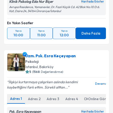
Klinik Psikolog Eda Nur Biçer
Haritada Göster
Avrupa Residence, Yamanevler, Dr. Fazıl Küçük Cd. A2 Blok No:10 D:6.
Kat, Daire 24, 34764 Ümraniye/İstanbul
En Yakın Saatler
Yarın
Yarın
Yarın
Daha Fazla
10:00
11:00
12:00
Uzm. Psk. Esra Keçeyapan
Psikoloji
İstanbul
, Bakırköy
5
(
1568
Değerlendirme)
İlişkiyi kurtarmaya çalışırken aslında kendimi
Devamı
kaybettiğimi fark ettim. Sürekli alttan...
Adres
1
Adres
2
Adres
3
Adres
4
Online Görüşm
Psk. Esra Keçeyapan
Haritada Göster