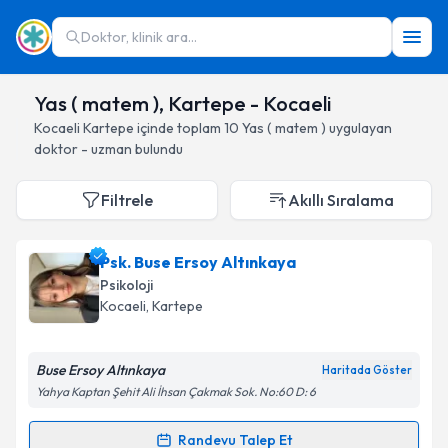
Doktor, klinik ara...
Yas ( matem ), Kartepe - Kocaeli
Kocaeli
Kartepe
içinde toplam
10
Yas ( matem )
uygulayan
doktor - uzman bulundu
Filtrele
Akıllı Sıralama
Psk. Buse Ersoy Altınkaya
Psikoloji
Kocaeli
, Kartepe
Buse Ersoy Altınkaya
Haritada Göster
Yahya Kaptan Şehit Ali İhsan Çakmak Sok. No:60 D: 6
Randevu Talep Et