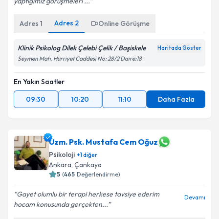
yaptığımız görüşmeleri ...
Adres
2
Adres
1
Online Görüşme
Kişisel verilerimin işlenmesine ilişkin
Aydınlatma
Metni
'ni okudum ve kişisel verilerimin belirtilen
kapsamda işlenmesini kabul ediyorum.
Klinik Psikolog Dilek Çelebi Çelik / Başiskele
Haritada Göster
Seymen Mah. Hürriyet Caddesi No: 28/2 Daire:18
Takvim Talebini Gönder
En Yakın Saatler
09:30
10:20
11:10
Daha Fazla
Uzm. Psk. Mustafa Cem Oğuz
Psikoloji
+
1
diğer
Ankara
, Çankaya
5
(
465
Değerlendirme)
Gayet olumlu bir terapi herkese tavsiye ederim
Devamı
hocam konusunda gerçekten...