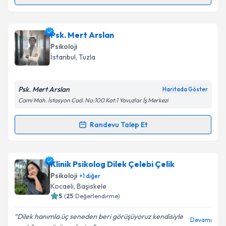
Klinik Psikolog Sema Nur Atıcı
için randevu takvimi
talebi oluşturun. Size bu uzmandan randevu almanız
Psk. Mert Arslan
için bir takvim hazırlandığında e-posta ile
bilgilendireceğiz.
Psikoloji
İstanbul
, Tuzla
E-posta Adresiniz
Psk. Mert Arslan
Haritada Göster
Cami Mah. İstasyon Cad. No:100 Kat:1 Yavuzlar İş Merkezi
Kişisel verilerimin işlenmesine ilişkin
Aydınlatma
Randevu Talep Et
Metni
'ni okudum ve kişisel verilerimin belirtilen
Randevu Takvimi Talebi
kapsamda işlenmesini kabul ediyorum.
Psk. Mert Arslan
için randevu takvimi talebi
Klinik Psikolog Dilek Çelebi Çelik
Takvim Talebini Gönder
oluşturun. Size bu uzmandan randevu almanız için bir
Psikoloji
+
1
diğer
takvim hazırlandığında e-posta ile bilgilendireceğiz.
Kocaeli
, Başiskele
5
(
25
Değerlendirme)
E-posta Adresiniz
Dilek hanımla üç seneden beri görüşüyoruz kendisiyle
Devamı