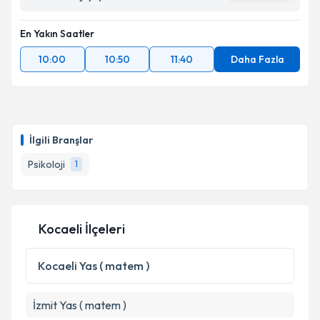
En Yakın Saatler
10:00
10:50
11:40
Daha Fazla
İlgili Branşlar
Psikoloji
1
Kocaeli İlçeleri
Kocaeli
Yas ( matem )
İzmit
Yas ( matem )