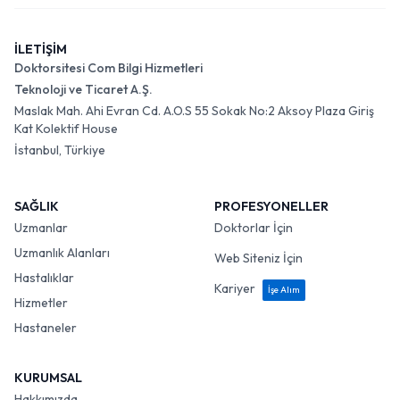
İLETİŞİM
Doktorsitesi Com Bilgi Hizmetleri
Teknoloji ve Ticaret A.Ş.
Maslak Mah. Ahi Evran Cd. A.O.S 55 Sokak No:2 Aksoy Plaza Giriş
Kat Kolektif House
İstanbul, Türkiye
SAĞLIK
PROFESYONELLER
Uzmanlar
Doktorlar İçin
Uzmanlık Alanları
Web Siteniz İçin
Hastalıklar
Kariyer
İşe Alım
Hizmetler
Hastaneler
KURUMSAL
Hakkımızda