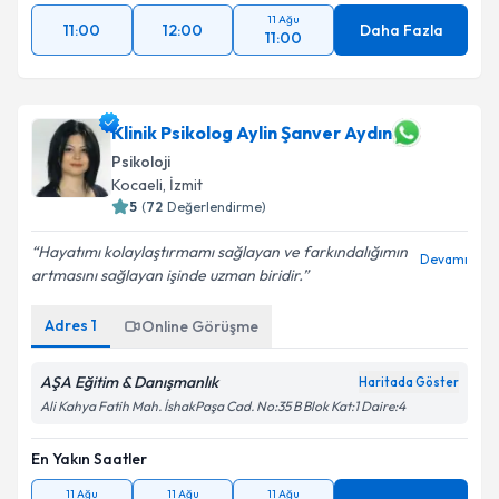
11 Ağu
11:00
12:00
Daha Fazla
11:00
Klinik Psikolog Aylin Şanver Aydın
Psikoloji
Kocaeli
, İzmit
5
(
72
Değerlendirme)
Hayatımı kolaylaştırmamı sağlayan ve farkındalığımın
Devamı
artmasını sağlayan işinde uzman biridir.
Adres
1
Online Görüşme
AŞA Eğitim & Danışmanlık
Haritada Göster
Ali Kahya Fatih Mah. İshakPaşa Cad. No:35 B Blok Kat:1 Daire:4
En Yakın Saatler
11 Ağu
11 Ağu
11 Ağu