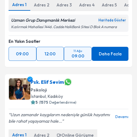
Adres
1
Adres
2
Adres
3
Adres
4
Adres
5
Adres
Uzman Grup Danışmanlık Merkezi
Haritada Göster
Kızılırmak Mahallesi 1446. Cadde HalkBank Sitesi D Blok A numara
En Yakın Saatler
11 Ağu
09:00
12:00
Daha Fazla
09:00
Psk. Elif Sevim
Psikoloji
İstanbul
, Kadıköy
5
(
1575
Değerlendirme)
Uzun zamandır kaygılarım nedeniyle günlük hayatımı
Devamı
bile rahat yaşayamaz hale...
Adres
1
Adres
2
Online Görüşme