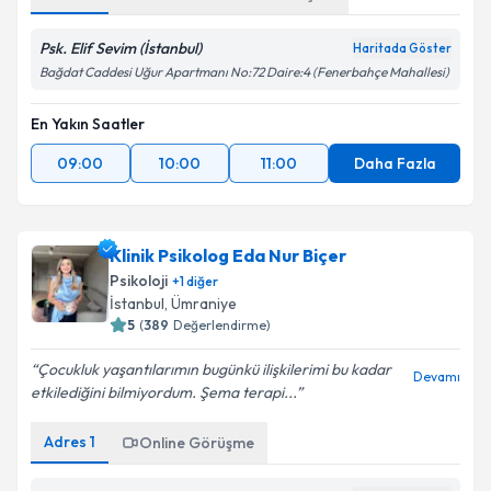
Psk. Elif Sevim (İstanbul)
Haritada Göster
Bağdat Caddesi Uğur Apartmanı No:72 Daire:4 (Fenerbahçe Mahallesi)
En Yakın Saatler
09:00
10:00
11:00
Daha Fazla
Klinik Psikolog Eda Nur Biçer
Psikoloji
+
1
diğer
İstanbul
, Ümraniye
5
(
389
Değerlendirme)
Çocukluk yaşantılarımın bugünkü ilişkilerimi bu kadar
Devamı
etkilediğini bilmiyordum. Şema terapi...
Adres
1
Online Görüşme