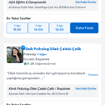
AŞA Eğitim & Danışmanlık
Haritada Göster
Ali Kahya Fatih Mah. İshakPaşa Cad. No:35 B Blok Kat:1 Daire:4
En Yakın Saatler
11 Ağu
11 Ağu
11 Ağu
Daha Fazla
15:30
16:00
16:30
Klinik Psikolog Dilek Çelebi Çelik
Psikoloji
+
1
diğer
Kocaeli
, Başiskele
5
(
25
Değerlendirme)
Dilek hanımla üç seneden beri görüşüyoruz kendisiyle
Devamı
yaptığımız görüşmeleri ...
Klinik Psikolog Dilek Çelebi Çelik / Başiskele
Haritada Göster
Seymen Mah. Hürriyet Caddesi No: 28/2 Daire:18
En Yakın Saatler