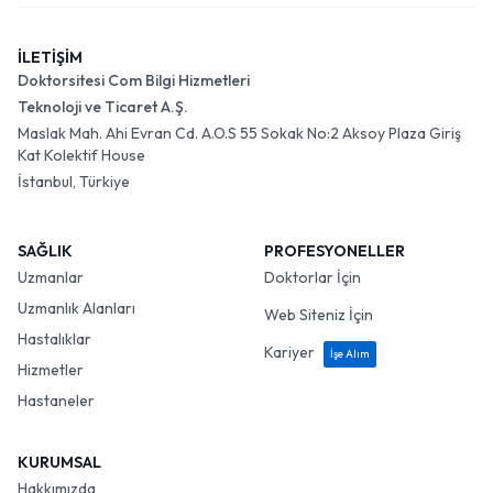
İLETİŞİM
Doktorsitesi Com Bilgi Hizmetleri
Teknoloji ve Ticaret A.Ş.
Maslak Mah. Ahi Evran Cd. A.O.S 55 Sokak No:2 Aksoy Plaza Giriş
Kat Kolektif House
İstanbul, Türkiye
SAĞLIK
PROFESYONELLER
Uzmanlar
Doktorlar İçin
Uzmanlık Alanları
Web Siteniz İçin
Hastalıklar
Kariyer
İşe Alım
Hizmetler
Hastaneler
KURUMSAL
Hakkımızda