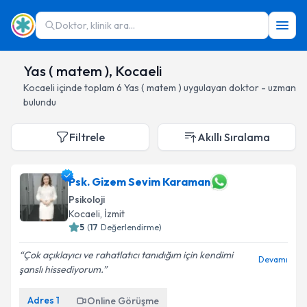
Doktor, klinik ara...
Yas ( matem ), Kocaeli
Kocaeli
içinde toplam
6
Yas ( matem )
uygulayan doktor - uzman
bulundu
Filtrele
Akıllı Sıralama
Psk. Gizem Sevim Karaman
Psikoloji
Kocaeli
, İzmit
5
(
17
Değerlendirme)
Çok açıklayıcı ve rahatlatıcı tanıdığım için kendimi
Devamı
şanslı hissediyorum.
Adres
1
Online Görüşme