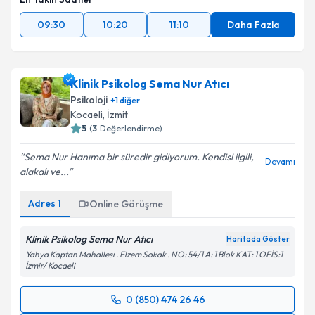
09:30
10:20
11:10
Daha Fazla
Klinik Psikolog Sema Nur Atıcı
Psikoloji
+
1
diğer
Kocaeli
, İzmit
5
(
3
Değerlendirme)
Sema Nur Hanıma bir süredir gidiyorum. Kendisi ilgili,
Devamı
alakalı ve...
Adres
1
Online Görüşme
Klinik Psikolog Sema Nur Atıcı
Haritada Göster
Yahya Kaptan Mahallesi . Elzem Sokak . NO: 54/1 A: 1 Blok KAT: 1 OFİS:1
İzmir/ Kocaeli
0 (850) 474 26 46
Randevu Takvimi Talebi