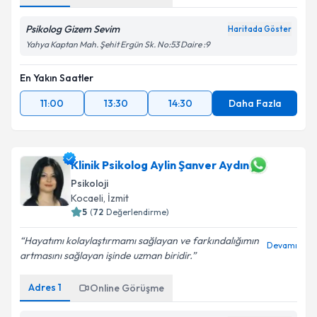
Psikolog Gizem Sevim
Haritada Göster
Yahya Kaptan Mah. Şehit Ergün Sk. No:53 Daire :9
En Yakın Saatler
11:00
13:30
14:30
Daha Fazla
Klinik Psikolog Aylin Şanver Aydın
Psikoloji
Kocaeli
, İzmit
5
(
72
Değerlendirme)
Hayatımı kolaylaştırmamı sağlayan ve farkındalığımın
Devamı
artmasını sağlayan işinde uzman biridir.
Adres
1
Online Görüşme