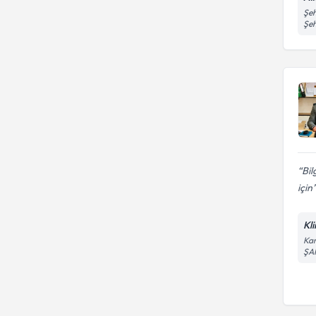
Şeh
Şeh
Bil
için
Kl
Kam
ŞA