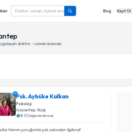
ikler
Blog
Kayıt Ol
iantep
ygulayan doktor - uzman bulundu
Randevu T
Psk. Aybüke Kalkan
Psk. Aybü
Psikoloji
bu uzmandan
Gaziantep
, Nizip
posta ile bi
5
(
1
Değerlendirme)
E-posta Ad
üke Hanım çocuğumla çok yakından ilgilendi