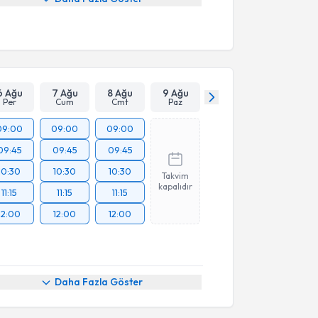
6 Ağu
7 Ağu
8 Ağu
9 Ağu
Per
Cum
Cmt
Paz
09:00
09:00
09:00
09:45
09:45
09:45
10:30
10:30
10:30
Takvim
kapalıdır
11:15
11:15
11:15
12:00
12:00
12:00
akvimi Talebi
Daha Fazla Göster
Ezgi Lif
için randevu takvimi talebi oluşturun. Size bu