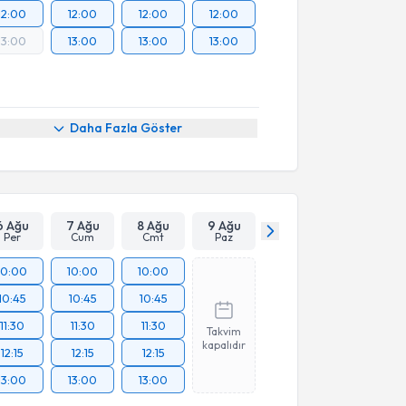
12:00
12:00
12:00
12:00
13:00
13:00
13:00
13:00
Daha Fazla Göster
6 Ağu
7 Ağu
8 Ağu
9 Ağu
Per
Cum
Cmt
Paz
10:00
10:00
10:00
10:45
10:45
10:45
11:30
11:30
11:30
Takvim
kapalıdır
12:15
12:15
12:15
13:00
13:00
13:00