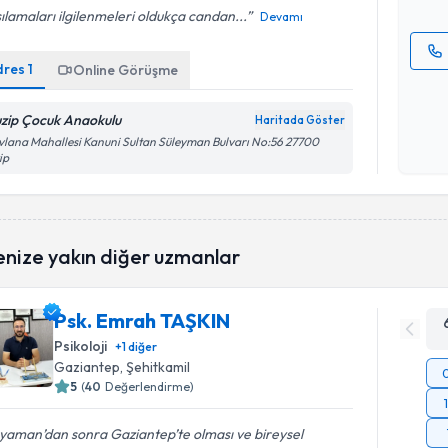
ılamaları ilgilenmeleri oldukça candan...
Devamı
dres
1
Online Görüşme
Kişisel
okudum
zip Çocuk Anaokulu
Haritada Göster
işlenm
lana Mahallesi Kanuni Sultan Süleyman Bulvarı No:56 27700
ip
enize yakın diğer uzmanlar
Psk. Emrah TAŞKIN
Psikoloji
+
1
diğer
Gaziantep
, Şehitkamil
5
(
40
Değerlendirme)
yaman’dan sonra Gaziantep’te olması ve bireysel