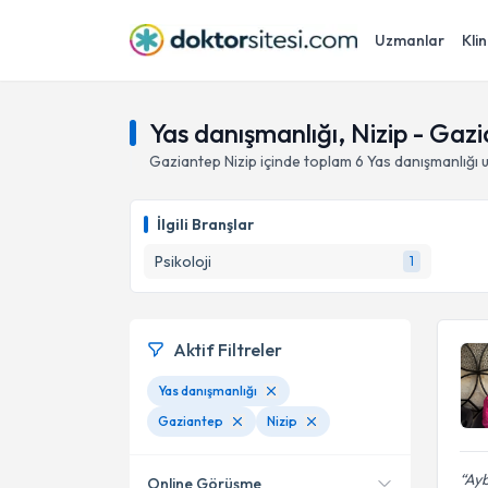
Uzmanlar
Klin
Yas danışmanlığı, Nizip - Gaz
Gaziantep
Nizip
içinde toplam
6
Yas danışmanlığı
u
İlgili Branşlar
Psikoloji
1
Aktif Filtreler
Yas danışmanlığı
Gaziantep
Nizip
Ayb
Online Görüşme