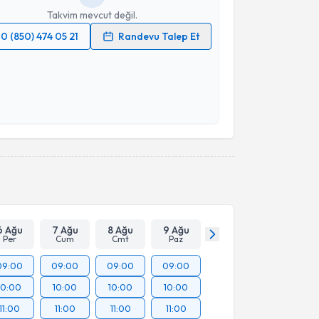
Takvim mevcut değil.
0 (850) 474 05 21
Randevu Talep Et
 verilerimin işlenmesine ilişkin
Aydınlatma Metni
'ni
 ve kişisel verilerimin belirtilen kapsamda
esini kabul ediyorum.
Takvim Talebini Gönder
6 Ağu
7 Ağu
8 Ağu
9 Ağu
Per
Cum
Cmt
Paz
09:00
09:00
09:00
09:00
10:00
10:00
10:00
10:00
11:00
11:00
11:00
11:00