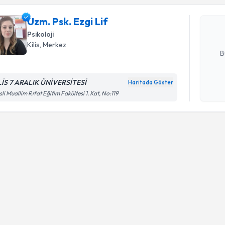
uzmandan ra
Uzm. Psk. Ezgi Lif
posta ile bi
Psikoloji
E-posta Ad
Kilis
, Merkez
B
LİS 7 ARALIK ÜNİVERSİTESİ
Haritada Göster
Kişisel
isli Muallim Rıfat Eğitim Fakültesi 1. Kat, No:119
okudum
işlenm