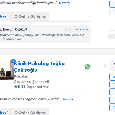
slarda profesyonelliği benim için...
Devamı
dres
1
Online Görüşme
k. Emrah TAŞKIN
Haritada Göster
irmiçem Mah. Nişantaşı Sok. Tekerekoğlu İş Merkezi Bina No.2
 .1 İç Kapı No:44
Klinik Psikolog Tuğba
Çakıroğlu
Psikoloji
Gaziantep
, Şehitkamil
5
(
38
Değerlendirme)
 seans olmasına rağmen cokn iyi geldi
Devamı
dres
1
Online Görüşme