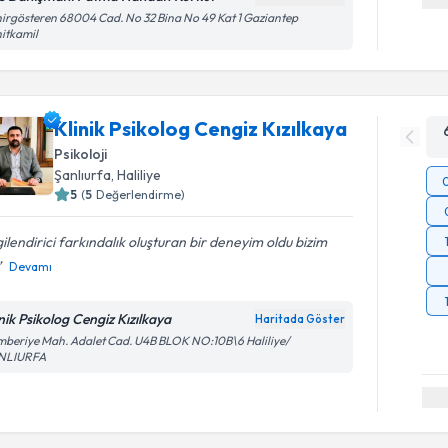
irgösteren 68004 Cad. No 32 Bina No 49 Kat 1 Gaziantep
itkamil
Klinik Psikolog Cengiz Kızılkaya
Psikoloji
Şanlıurfa
, Haliliye
5
(
5
Değerlendirme)
gilendirici farkındalık oluşturan bir deneyim oldu bizim
Devamı
inik Psikolog Cengiz Kızılkaya
Haritada Göster
beriye Mah. Adalet Cad. U4B BLOK NO:10B\6 Haliliye/
NLIURFA
Randevu T
Uzm. Psk. 