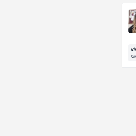
Kİ
Kil