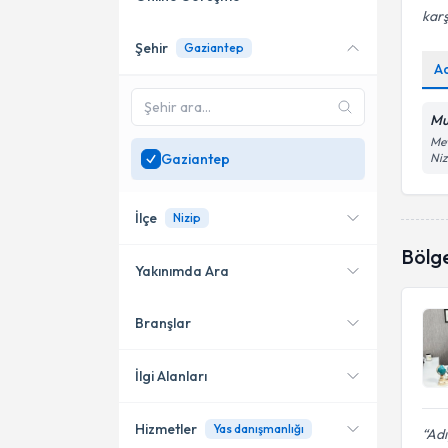
karş
Şehir
Gaziantep
Online danışmanlık sunan
A
uzmanları göster
Sadece
Gaziantep
Mu
bölgesinde uzman ara
Mev
Gaziantep
Niz
İlçe
Nizip
Bölg
Yakınımda Ara
Branşlar
Konumuma yakın uzmanları
Şehitkamil
göster
Nizip
İlgi Alanları
Hizmetler
Yas danışmanlığı
Psikoloji
Adı