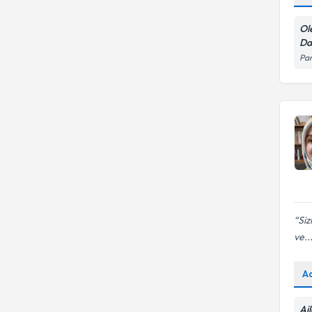
Çocuk resim analizi
Ol
Da
Pan
Siz
ve..
A
Ai