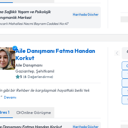
ea Sağlıklı Yaşam ve Psikolojik
Haritada Göster
nışmanlık Merkezi
carlı Mahallesi Necmi Bayram Caddesi No:47
Aile Danışmanı Fatma Handan
Korkut
Aile Danışmanı
Gaziantep
, Şehitkamil
5
(
6
Değerlendirme)
in gibi bir Rehber ile karşılaşmak hayattaki belki tek
.
Devamı
dres
1
Online Görüşme
le Danışmanı Fatma Handan Korkut
Haritada Göster