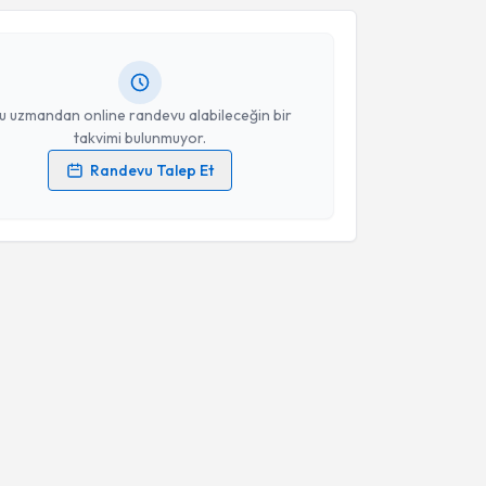
ndevu almanız için bir takvim hazırlandığında e-
lgilendireceğiz.
resiniz
u uzmandan online randevu alabileceğin bir
takvimi bulunmuyor.
Randevu Talep Et
 verilerimin işlenmesine ilişkin
Aydınlatma Metni
'ni
 ve kişisel verilerimin belirtilen kapsamda
esini kabul ediyorum.
Takvim Talebini Gönder