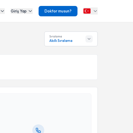
Giriş Yap
Doktor musun?
Sıralama
Akıllı Sıralama
akvimi Talebi
ke Kalkan
için randevu takvimi talebi oluşturun. Size
 randevu almanız için bir takvim hazırlandığında e-
lgilendireceğiz.
resiniz