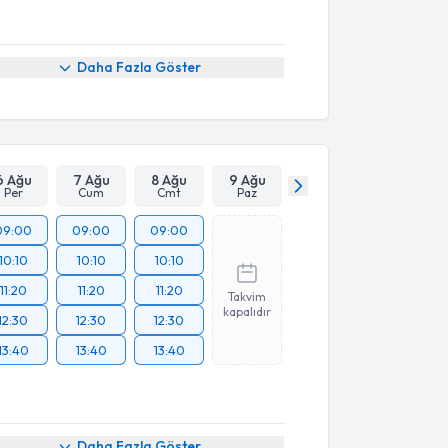
Daha Fazla Göster
6 Ağu
7 Ağu
8 Ağu
9 Ağu
Per
Cum
Cmt
Paz
09:00
09:00
09:00
10:10
10:10
10:10
11:20
11:20
11:20
Takvim
kapalıdır
12:30
12:30
12:30
13:40
13:40
13:40
Daha Fazla Göster