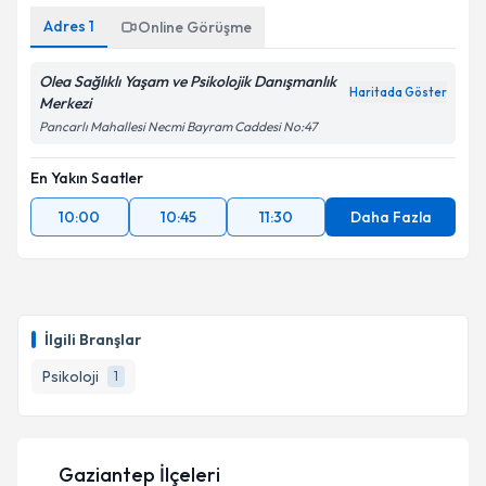
Adres
1
Online Görüşme
Takvim Talebini Gönder
Olea Sağlıklı Yaşam ve Psikolojik Danışmanlık
Haritada Göster
Merkezi
Pancarlı Mahallesi Necmi Bayram Caddesi No:47
En Yakın Saatler
10:00
10:45
11:30
Daha Fazla
İlgili Branşlar
Psikoloji
1
Gaziantep İlçeleri