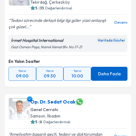
Tekirdağ
,
Çerkezköy
5
(
35
Değerlendirme)
Tedavi sürecinde detaylı bilgi ilgi güler yüzü anlayışlı
Devamı
çok güzel...
İrmet Hospital International
Haritada Göster
Gazi Osman Paşa, Namık Kemal Blv. No:17-21
En Yakın Saatler
Yarın
Yarın
Yarın
Daha Fazla
09:00
09:30
10:00
Op. Dr. Sedat Ocak
Genel Cerrahi
Samsun
,
İlkadım
5
(
8
Değerlendirme)
Ameliyatım başarılı geçti, tedavi ve doktorumdan