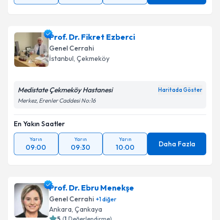
Prof. Dr. Fikret Ezberci
Genel Cerrahi
İstanbul
,
Çekmeköy
Medistate Çekmeköy Hastanesi
Haritada Göster
Merkez, Erenler Caddesi No:16
En Yakın Saatler
Yarın
Yarın
Yarın
Daha Fazla
09:00
09:30
10:00
Prof. Dr. Ebru Menekşe
Genel Cerrahi
+
1
diğer
Ankara
,
Çankaya
5
(
1
Değerlendirme)