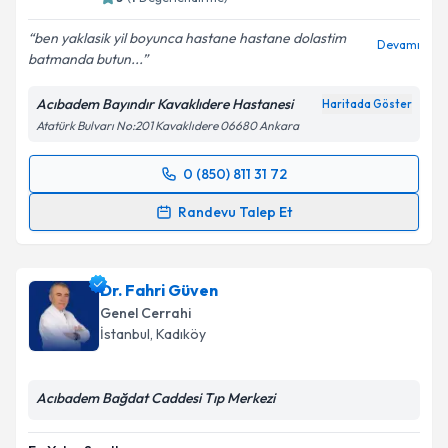
ben yaklasik yil boyunca hastane hastane dolastim
Devamı
batmanda butun...
Acıbadem Bayındır Kavaklıdere Hastanesi
Haritada Göster
Atatürk Bulvarı No:201 Kavaklıdere 06680 Ankara
0 (850) 811 31 72
Randevu Takvimi Talebi
Randevu Talep Et
Prof. Dr. Ebru Menekşe
için randevu takvimi talebi
oluşturun. Size bu uzmandan randevu almanız için bir
Dr. Fahri Güven
takvim hazırlandığında e-posta ile bilgilendireceğiz.
Genel Cerrahi
E-posta Adresiniz
İstanbul
,
Kadıköy
Acıbadem Bağdat Caddesi Tıp Merkezi
Kişisel verilerimin işlenmesine ilişkin
Aydınlatma