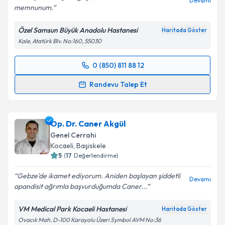
Devamı
memnunum.
Özel Samsun Büyük Anadolu Hastanesi
Haritada Göster
Kale, Atatürk Blv. No:160, 55030
0 (850) 811 88 12
Randevu Takvimi Talebi
Randevu Talep Et
Op. Dr. Sedat Ocak
için randevu takvimi talebi
oluşturun. Size bu uzmandan randevu almanız için bir
Op. Dr. Caner Akgül
takvim hazırlandığında e-posta ile bilgilendireceğiz.
Genel Cerrahi
E-posta Adresiniz
Kocaeli
,
Başiskele
5
(
17
Değerlendirme)
Gebze'de ikamet ediyorum. Aniden başlayan şiddetli
Devamı
apandisit ağrımla başvurduğumda Caner...
Kişisel verilerimin işlenmesine ilişkin
Aydınlatma
Metni
'ni okudum ve kişisel verilerimin belirtilen
VM Medical Park Kocaeli Hastanesi
Haritada Göster
kapsamda işlenmesini kabul ediyorum.
Ovacık Mah. D-100 Karayolu Üzeri Symbol AVM No:36