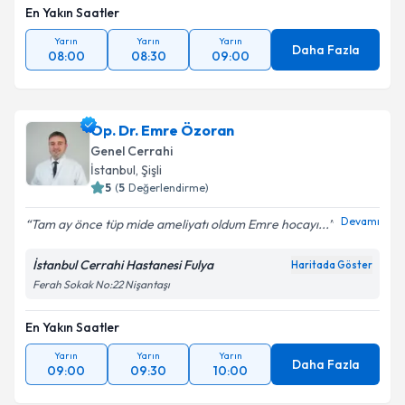
En Yakın Saatler
Yarın
Yarın
Yarın
Daha Fazla
08:00
08:30
09:00
Op. Dr. Emre Özoran
Genel Cerrahi
İstanbul
,
Şişli
5
(
5
Değerlendirme)
Devamı
Tam ay önce tüp mide ameliyatı oldum Emre hocayı...
İstanbul Cerrahi Hastanesi Fulya
Haritada Göster
Ferah Sokak No:22 Nişantaşı
En Yakın Saatler
Yarın
Yarın
Yarın
Daha Fazla
09:00
09:30
10:00