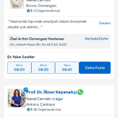
Genel Cerrahi
Bursa
,
Osmangazi
5
(
1
Değerlendirme)
Haziran'da tüp mide ameliyatı oldum öncesinde
Devamı
okadar çok doktor...
Özel Aritmi Osmangazi Hastanesi
Haritada Göster
Ulu, Ulubatlı Hasan Blv. No:48 D:62, 16220
En Yakın Saatler
Yarın
Yarın
Yarın
Daha Fazla
08:00
08:20
08:40
Prof. Dr. İlknur Kepenekçi
Genel Cerrahi
+
2
diğer
Ankara
,
Çankaya
5
(
8
Değerlendirme)