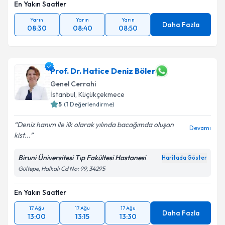
En Yakın Saatler
Yarın
Yarın
Yarın
Daha Fazla
08:30
08:40
08:50
Prof. Dr. Hatice Deniz Böler
Genel Cerrahi
İstanbul
,
Küçükçekmece
5
(
1
Değerlendirme)
Deniz hanım ile ilk olarak yılında bacağımda oluşan
Devamı
kist...
Biruni Üniversitesi Tıp Fakültesi Hastanesi
Haritada Göster
Gültepe, Halkalı Cd No: 99, 34295
En Yakın Saatler
17 Ağu
17 Ağu
17 Ağu
Daha Fazla
13:00
13:15
13:30