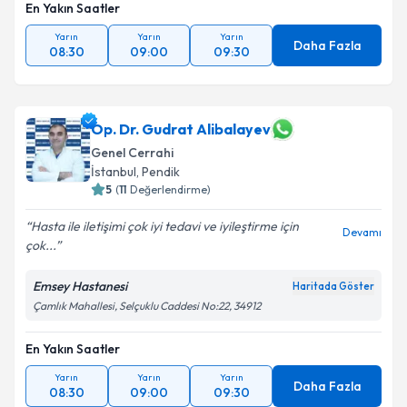
En Yakın Saatler
Yarın
Yarın
Yarın
Daha Fazla
08:30
09:00
09:30
Op. Dr. Gudrat Alibalayev
Genel Cerrahi
İstanbul
,
Pendik
5
(
11
Değerlendirme)
Hasta ile iletişimi çok iyi tedavi ve iyileştirme için
Devamı
çok...
Emsey Hastanesi
Haritada Göster
Çamlık Mahallesi, Selçuklu Caddesi No:22, 34912
En Yakın Saatler
Yarın
Yarın
Yarın
Daha Fazla
08:30
09:00
09:30