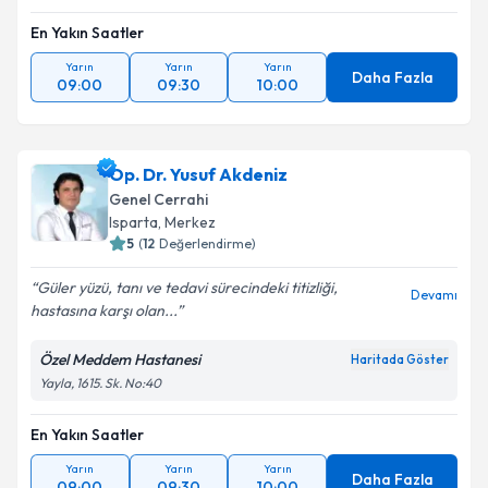
En Yakın Saatler
Yarın
Yarın
Yarın
Daha Fazla
09:00
09:30
10:00
Op. Dr. Yusuf Akdeniz
Genel Cerrahi
Isparta
,
Merkez
5
(
12
Değerlendirme)
Güler yüzü, tanı ve tedavi sürecindeki titizliği,
Devamı
hastasına karşı olan...
Özel Meddem Hastanesi
Haritada Göster
Yayla, 1615. Sk. No:40
En Yakın Saatler
Yarın
Yarın
Yarın
Daha Fazla
09:00
09:30
10:00