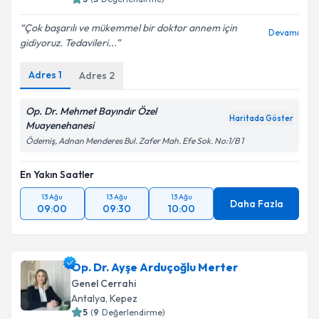
Çok başarılı ve mükemmel bir doktor annem için
Devamı
gidiyoruz. Tedavileri...
Adres
1
Adres
2
Op. Dr. Mehmet Bayındır Özel
Haritada Göster
Muayenehanesi
Ödemiş, Adnan Menderes Bul. Zafer Mah. Efe Sok. No:1/B 1
En Yakın Saatler
13 Ağu
13 Ağu
13 Ağu
Daha Fazla
09:00
09:30
10:00
Op. Dr. Ayşe Arduçoğlu Merter
Genel Cerrahi
Antalya
,
Kepez
5
(
9
Değerlendirme)