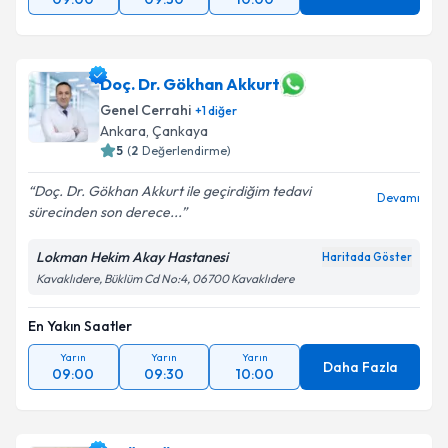
Doç. Dr. Gökhan Akkurt
Genel Cerrahi
+
1
diğer
Ankara
,
Çankaya
5
(
2
Değerlendirme)
Doç. Dr. Gökhan Akkurt ile geçirdiğim tedavi
Devamı
sürecinden son derece...
Lokman Hekim Akay Hastanesi
Haritada Göster
Kavaklıdere, Büklüm Cd No:4, 06700 Kavaklıdere
En Yakın Saatler
Yarın
Yarın
Yarın
Daha Fazla
09:00
09:30
10:00