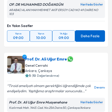
OP. DR MUHAMMED DOĞANGÜN
Haritada Göster
ARABACI ALANI MAH MEHMET AKİF ERSOY CAD NO 49 DAİRE NO
103
En Yakın Saatler
Yarın
Yarın
14 Ağu
Daha Fazla
09:00
10:00
09:00
Prof. Dr. Ali Uğur Emre
Genel Cerrahi
Ankara
,
Çankaya
5
(
10
Değerlendirme)
Tiroid ameliyatı olmam gerektiğini öğrendiğimde çok
Devamı
endişeliydim. Yaptığımız araştırmalar sonucunda...
Prof. Dr. Ali Uğur Emre Muayenehane
Haritada Göster
Kızılırmak Mah. 1443. Cad. No:25A Daire:50, Çankaya/Ankara