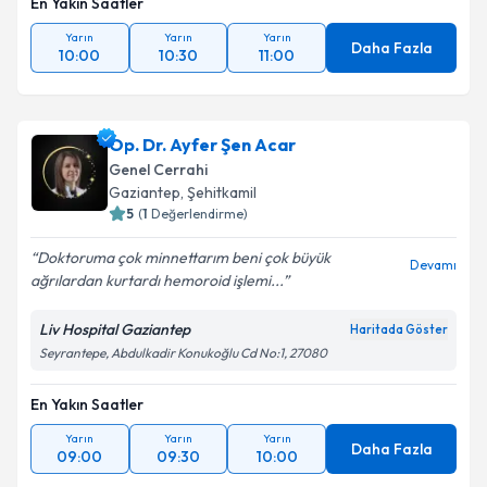
Metni
'ni okudum ve kişisel verilerimin belirtilen
En Yakın Saatler
kapsamda işlenmesini kabul ediyorum.
Yarın
Yarın
Yarın
Daha Fazla
10:00
10:30
11:00
Takvim Talebini Gönder
Op. Dr. Ayfer Şen Acar
Genel Cerrahi
Gaziantep
,
Şehitkamil
5
(
1
Değerlendirme)
Doktoruma çok minnettarım beni çok büyük
Devamı
ağrılardan kurtardı hemoroid işlemi...
Liv Hospital Gaziantep
Haritada Göster
Seyrantepe, Abdulkadir Konukoğlu Cd No:1, 27080
En Yakın Saatler
Yarın
Yarın
Yarın
Daha Fazla
09:00
09:30
10:00