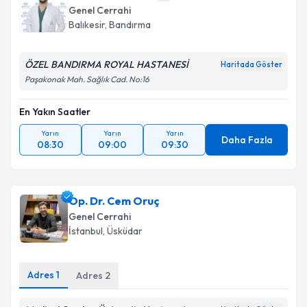
Genel Cerrahi
Balıkesir
,
Bandırma
ÖZEL BANDIRMA ROYAL HASTANESİ
Haritada Göster
Paşakonak Mah. Sağlık Cad. No:16
En Yakın Saatler
Yarın
Yarın
Yarın
Daha Fazla
08:30
09:00
09:30
Op. Dr. Cem Oruç
Genel Cerrahi
İstanbul
,
Üsküdar
Adres
1
Adres
2