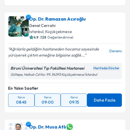
Op. Dr. Ramazan Acıroğlu
Genel Cerrahi
İstanbul
,
Küçükçekmece
4.9
(
128
Değerlendirme)
Ağrılarla geldiğim hastaneden hocamız sayesinde
Devamı
yürüyerek çıktım emeğine bilgisine sağlık...
Biruni Üniversitesi Tıp Fakültesi Hastanesi
Haritada Göster
Gültepe, Halkalı Cd No: 99, 34295 Küçükçekmece/İstanbul
En Yakın Saatler
Yarın
Yarın
Yarın
Daha Fazla
08:45
09:00
09:15
Op. Dr. Musa Atlı