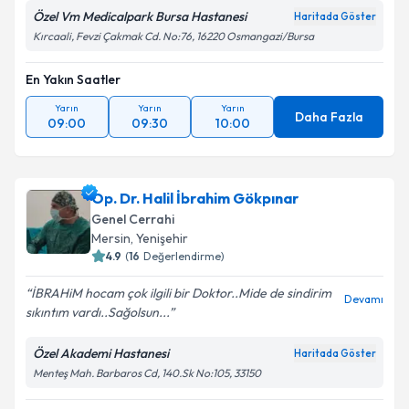
Özel Vm Medicalpark Bursa Hastanesi
Haritada Göster
Kırcaali, Fevzi Çakmak Cd. No:76, 16220 Osmangazi/Bursa
En Yakın Saatler
Yarın
Yarın
Yarın
Daha Fazla
09:00
09:30
10:00
Op. Dr. Halil İbrahim Gökpınar
Genel Cerrahi
Mersin
,
Yenişehir
4.9
(
16
Değerlendirme)
İBRAHiM hocam çok ilgili bir Doktor..Mide de sindirim
Devamı
sıkıntım vardı..Sağolsun...
Özel Akademi Hastanesi
Haritada Göster
Menteş Mah. Barbaros Cd, 140.Sk No:105, 33150