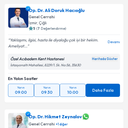
oluşturun. Size bu uzmandan randevu almanız için bir
Op. Dr. Ali Doruk Hacıoğlu
takvim hazırlandığında e-posta ile bilgilendireceğiz.
Genel Cerrahi
E-posta Adresiniz
İzmir
,
Çiğli
5
(
7
Değerlendirme)
Yaklaşımı, ilgisi, hasta ile diyaloğu çok iyi bir hekim.
Devamı
Ameliyat...
Kişisel verilerimin işlenmesine ilişkin
Aydınlatma
Metni
'ni okudum ve kişisel verilerimin belirtilen
Özel Acıbadem Kent Hastanesi
Haritada Göster
kapsamda işlenmesini kabul ediyorum.
İstasyonaltı Mahallesi, 8229/1. Sk. No:56, 35630
En Yakın Saatler
Takvim Talebini Gönder
Yarın
Yarın
Yarın
Daha Fazla
09:00
09:30
10:00
Op. Dr. Hikmet Zeynalov
Genel Cerrahi
+
1
diğer