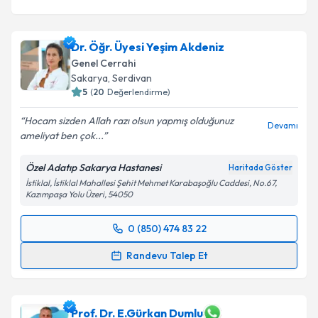
Dr. Öğr. Üyesi Yeşim Akdeniz
Genel Cerrahi
Sakarya
,
Serdivan
5
(
20
Değerlendirme)
Hocam sizden Allah razı olsun yapmış olduğunuz
Devamı
ameliyat ben çok...
Özel Adatıp Sakarya Hastanesi
Haritada Göster
İstiklal, İstiklal Mahallesi Şehit Mehmet Karabaşoğlu Caddesi, No.67,
Kazımpaşa Yolu Üzeri, 54050
0 (850) 474 83 22
Randevu Takvimi Talebi
Randevu Talep Et
Dr. Öğr. Üyesi Yeşim Akdeniz
için randevu takvimi
talebi oluşturun. Size bu uzmandan randevu almanız
için bir takvim hazırlandığında e-posta ile
Prof. Dr. E.Gürkan Dumlu