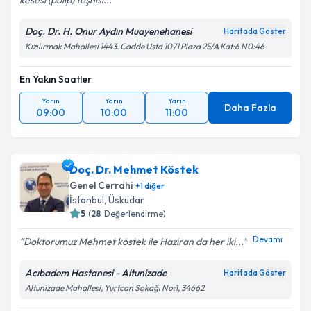
kesesi (polip) teşhisi...
Doç. Dr. H. Onur Aydın Muayenehanesi
Haritada Göster
Kızılırmak Mahallesi 1443. Cadde Usta 1071 Plaza 25/A Kat:6 N0:46
En Yakın Saatler
Yarın
Yarın
Yarın
Daha Fazla
09:00
10:00
11:00
Doç. Dr. Mehmet Köstek
Genel Cerrahi
+
1
diğer
İstanbul
,
Üsküdar
5
(
28
Değerlendirme)
Devamı
Doktorumuz Mehmet köstek ile Haziran da her iki...
Acıbadem Hastanesi - Altunizade
Haritada Göster
Altunizade Mahallesi, Yurtcan Sokağı No:1, 34662