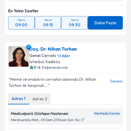
En Yakın Saatler
Takvim Talebini Gönder
Yarın
Yarın
Yarın
Daha Fazla
09:00
09:15
09:30
Doç. Dr. Nihan Turhan
Genel Cerrahi
+
2
diğer
İstanbul
,
Kadıköy
5
(
6
Değerlendirme)
Meme ve endokrin cerrahisi alanında Dr. Nihan
Devamı
Turhan ile tanışmak...
Adres
1
Adres
2
Medicalpark Göztepe Hastanesi
Haritada Göster
Merdivenköy Mah., E5 Üzeri 23 Nisan Sok. No: 17