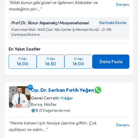
Allah bunun gibi güzel ve ilgilenen Alakadar ve
Devamı
mesleğinin piri...
Prof.Dr. İlknur Kepenekçi Muayenehanesi
Haritada Göster
Kızılırmak Mah. 1443.Cad. Yda Center İş Merkezi No:A2 - D: 136
Çankaya/Ankara
En Yakın Saatler
11 Ağu
11 Ağu
12 Ağu
Daha Fazla
16:00
16:30
16:00
Op. Dr. Serkan Fatih Yeğen
Genel Cerrahi
+
1
diğer
Bursa
,
Nilüfer
5
(
1
Değerlendirme)
Meme kanseri için tavsiye üzerine gittim. Çok
Devamı
açıklayıcı ve sakin...