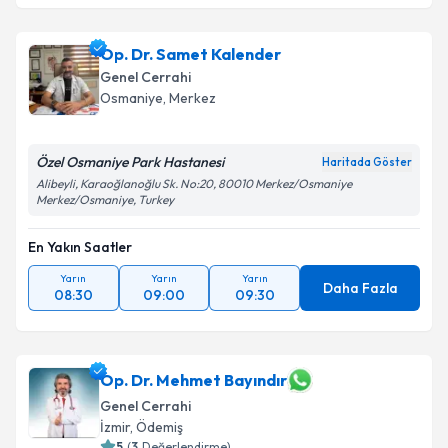
Op. Dr. Samet Kalender
Genel Cerrahi
Osmaniye
,
Merkez
Özel Osmaniye Park Hastanesi
Haritada Göster
Alibeyli, Karaoğlanoğlu Sk. No:20, 80010 Merkez/Osmaniye
Merkez/Osmaniye, Turkey
En Yakın Saatler
Yarın
Yarın
Yarın
Daha Fazla
08:30
09:00
09:30
Op. Dr. Mehmet Bayındır
Genel Cerrahi
İzmir
,
Ödemiş
5
(
3
Değerlendirme)