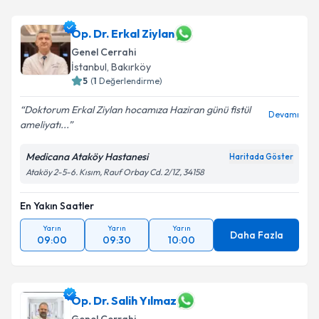
Op. Dr. Erkal Ziylan
Genel Cerrahi
İstanbul
,
Bakırköy
5
(
1
Değerlendirme)
Doktorum Erkal Ziylan hocamıza Haziran günü fistül
Devamı
ameliyatı...
Medicana Ataköy Hastanesi
Haritada Göster
Ataköy 2-5-6. Kısım, Rauf Orbay Cd. 2/1Z, 34158
En Yakın Saatler
Yarın
Yarın
Yarın
Daha Fazla
09:00
09:30
10:00
Op. Dr. Salih Yılmaz