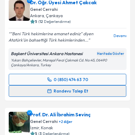
Dr. Öğr. Üyesi Ahmet Çakcak
Genel Cerrahi
Ankara
,
Çankaya
5
(
12
Değerlendirme)
"Beni Türk hekimlerine emanet ediniz" diyen
Devamı
Atatürk'ün bahsettiği Türk hekimlerinden...
Başkent Üniversitesi Ankara Hastanesi
Haritada Göster
Yukarı Bahçelievler, Mareşal Fevzi Çakmak Cd. No:45, 06490
Çankaya/Ankara, Turkey
0 (850) 474 63 70
Randevu Takvimi Talebi
Randevu Talep Et
Dr. Öğr. Üyesi Ahmet Çakcak
için randevu takvimi
talebi oluşturun. Size bu uzmandan randevu almanız
Prof. Dr. Ali İbrahim Sevinç
için bir takvim hazırlandığında e-posta ile
bilgilendireceğiz.
Genel Cerrahi
+
2
diğer
İzmir
,
Konak
E-posta Adresiniz
5
(
3
Değerlendirme)