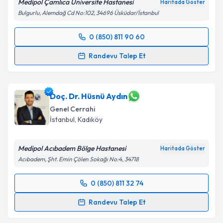
Medipol Çamlıca Üniversite Hastanesi
Haritada Göster
Bulgurlu, Alemdağ Cd No:102, 34696 Üsküdar/İstanbul
0 (850) 811 90 60
Randevu Takvimi Talebi
Randevu Talep Et
Op. Dr. Cem Oruç
için randevu takvimi talebi
oluşturun. Size bu uzmandan randevu almanız için bir
takvim hazırlandığında e-posta ile bilgilendireceğiz.
Doç. Dr. Hüsnü Aydın
Genel Cerrahi
E-posta Adresiniz
İstanbul
,
Kadıköy
Medipol Acıbadem Bölge Hastanesi
Haritada Göster
Acıbadem, Şht. Emin Çölen Sokağı No:4, 34718
Kişisel verilerimin işlenmesine ilişkin
Aydınlatma
Metni
'ni okudum ve kişisel verilerimin belirtilen
0 (850) 811 32 74
kapsamda işlenmesini kabul ediyorum.
Randevu Takvimi Talebi
Randevu Talep Et
Takvim Talebini Gönder
Doç. Dr. Hüsnü Aydın
için randevu takvimi talebi