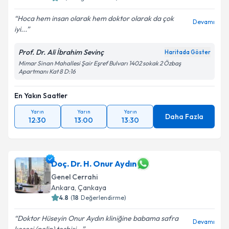
Hoca hem insan olarak hem doktor olarak da çok
Devamı
iyi...
Kişisel verilerimin işlenmesine ilişkin
Aydınlatma
Prof. Dr. Ali İbrahim Sevinç
Haritada Göster
Metni
'ni okudum ve kişisel verilerimin belirtilen
Mimar Sinan Mahallesi Şair Eşref Bulvarı 1402 sokak 2 Özbaş
kapsamda işlenmesini kabul ediyorum.
Apartmanı Kat 8 D:16
En Yakın Saatler
Takvim Talebini Gönder
Yarın
Yarın
Yarın
Daha Fazla
12:30
13:00
13:30
Doç. Dr. H. Onur Aydın
Genel Cerrahi
Ankara
,
Çankaya
4.8
(
18
Değerlendirme)
Doktor Hüseyin Onur Aydın kliniğine babama safra
Devamı