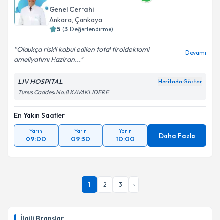
bilgilendireceğiz.
Genel Cerrahi
Ankara
,
Çankaya
E-posta Adresiniz
5
(
3
Değerlendirme)
Oldukça riskli kabul edilen total tiroidektomi
Devamı
ameliyatımı Haziran...
Kişisel verilerimin işlenmesine ilişkin
Aydınlatma
LIV HOSPITAL
Haritada Göster
Metni
'ni okudum ve kişisel verilerimin belirtilen
Tunus Caddesi No:8 KAVAKLIDERE
kapsamda işlenmesini kabul ediyorum.
En Yakın Saatler
Takvim Talebini Gönder
Yarın
Yarın
Yarın
Daha Fazla
09:00
09:30
10:00
1
2
3
›
İlgili Branşlar