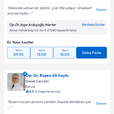
Alanında uzman bir doktor. Çok titiz çalışor. Ameliyat
Devamı
sonrası hiçbir...
Op.Dr.Ayşe Arduçoğlu Merter
Haritada Göster
Kanal, Halide Edip Cd. No:9, 07080 Kepez/Antalya
En Yakın Saatler
Yarın
Yarın
Yarın
Daha Fazla
09:30
13:00
14:00
Op. Dr. Ruşen Ali Soylu
Genel Cerrahi
Bursa
4.5
(
1
Değerlendirme)
Rusen hocam annemi yeniden hayata döndüren çok
Devamı
...