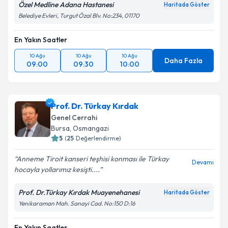
Özel Medline Adana Hastanesi
Haritada Göster
Belediye Evleri, Turgut Özal Blv. No:234, 01170
En Yakın Saatler
10 Ağu
10 Ağu
10 Ağu
Daha Fazla
09:00
09:30
10:00
Prof. Dr. Türkay Kırdak
Genel Cerrahi
Bursa
,
Osmangazi
5
(
25
Değerlendirme)
Anneme Tiroit kanseri teşhisi konması ile Türkay
Devamı
hocayla yollarımız kesişti....
Prof. Dr.Türkay Kırdak Muayenehanesi
Haritada Göster
Yenikaraman Mah. Sanayi Cad. No:150 D:16
En Yakın Saatler