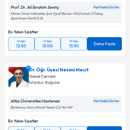
Prof. Dr. Ali İbrahim Sevinç
Haritada Göster
Mimar Sinan Mahallesi Şair Eşref Bulvarı 1402 sokak 2 Özbaş
Apartmanı Kat 8 D:16
En Yakın Saatler
10 Ağu
10 Ağu
10 Ağu
Daha Fazla
12:30
13:00
13:30
Dr. Öğr. Üyesi Nesimi Mecit
Genel Cerrahi
İstanbul
,
Bağcılar
Atlas Üniversitesi Hastanesi
Haritada Göster
Barbaros, Hoca Ahmet Yesevi Cd. No:149
En Yakın Saatler