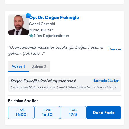
Op. Dr. Doğan Fakıoğlu
Genel Cerrahi
Bursa
,
Nilüfer
5
(
64
Değerlendirme)
Uzun zamandır masseter botoks için Doğan hocama
Devamı
gelirim. Çok fazla...
Adres
1
Adres
2
Doğan Fakıoğlu Özel Muayenehanesi
Haritada Göster
Cumhuriyet Mah. Yağmur Sok. Çamlık Sitesi C Blok No:12 Daire10 Kat:5
En Yakın Saatler
11 Ağu
11 Ağu
11 Ağu
Daha Fazla
16:00
16:30
17:15