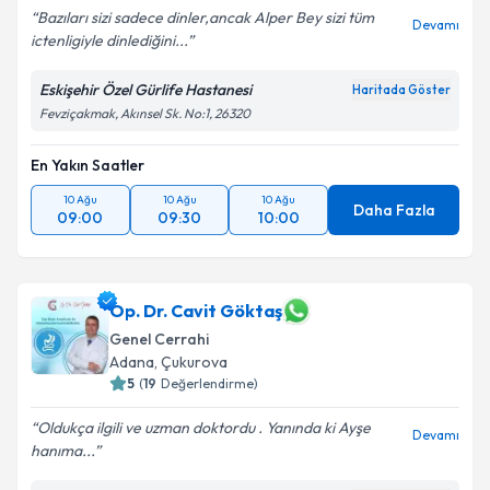
Bazıları sizi sadece dinler,ancak Alper Bey sizi tüm
Devamı
ictenligiyle dinlediğini...
Eskişehir Özel Gürlife Hastanesi
Haritada Göster
Fevziçakmak, Akınsel Sk. No:1, 26320
En Yakın Saatler
10 Ağu
10 Ağu
10 Ağu
Daha Fazla
09:00
09:30
10:00
Op. Dr. Cavit Göktaş
Genel Cerrahi
Adana
,
Çukurova
5
(
19
Değerlendirme)
Oldukça ilgili ve uzman doktordu . Yanında ki Ayşe
Devamı
hanıma...