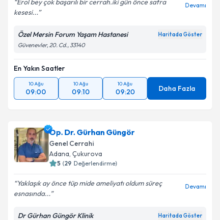
Erol bey çok başarılı bir cerrah.iki gün önce safra
Devamı
kesesi...
Özel Mersin Forum Yaşam Hastanesi
Haritada Göster
Güvenevler, 20. Cd., 33140
En Yakın Saatler
10 Ağu
10 Ağu
10 Ağu
Daha Fazla
09:00
09:10
09:20
Op. Dr. Gürhan Güngör
Genel Cerrahi
Adana
,
Çukurova
5
(
29
Değerlendirme)
Yaklaşık ay önce tüp mide ameliyatı oldum süreç
Devamı
esnasında...
Dr Gürhan Güngör Klinik
Haritada Göster