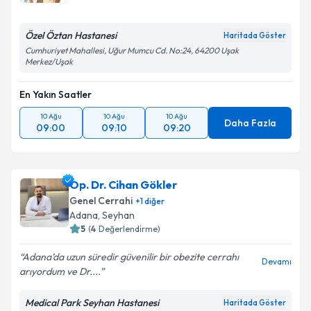
Özel Öztan Hastanesi
Haritada Göster
Cumhuriyet Mahallesi, Uğur Mumcu Cd. No:24, 64200 Uşak
Merkez/Uşak
En Yakın Saatler
10 Ağu
10 Ağu
10 Ağu
Daha Fazla
09:00
09:10
09:20
Op. Dr. Cihan Gökler
Genel Cerrahi
+
1
diğer
Adana
,
Seyhan
5
(
4
Değerlendirme)
Adana’da uzun süredir güvenilir bir obezite cerrahı
Devamı
arıyordum ve Dr....
Medical Park Seyhan Hastanesi
Haritada Göster