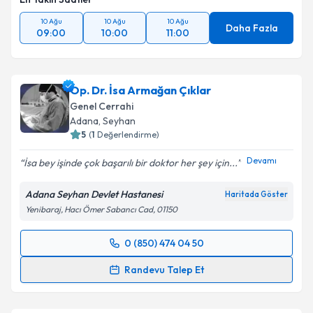
10 Ağu
10 Ağu
10 Ağu
Daha Fazla
09:00
10:00
11:00
Op. Dr. İsa Armağan Çıklar
Genel Cerrahi
Adana
,
Seyhan
5
(
1
Değerlendirme)
Devamı
İsa bey işinde çok başarılı bir doktor her şey için...
Adana Seyhan Devlet Hastanesi
Haritada Göster
Yenibaraj, Hacı Ömer Sabancı Cad, 01150
0 (850) 474 04 50
Randevu Takvimi Talebi
Randevu Talep Et
Op. Dr. İsa Armağan Çıklar
için randevu takvimi
talebi oluşturun. Size bu uzmandan randevu almanız