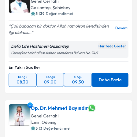
Genel Cerrahi
Gaziantep
,
Şahinbey
5
(
39
Değerlendirme)
Çok babacan bir doktor Allah razı olsun kendisinden
Devamı
ilgi alakası...
Defa Life Hastanesi Gaziantep
Haritada Göster
Güneykent Mahallesi Adnan Menderes Bulvarı No:74/1
En Yakın Saatler
10 Ağu
10 Ağu
10 Ağu
Daha Fazla
08:30
09:00
09:30
Op. Dr. Mehmet Bayındır
Genel Cerrahi
İzmir
,
Ödemiş
5
(
3
Değerlendirme)