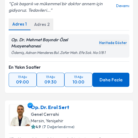
Çok başarılı ve mükemmel bir doktor annem için
Devamı
gidiyoruz. Tedavileri...
Adres
1
Adres
2
Op. Dr. Mehmet Bayındır Özel
Haritada Göster
Muayenehanesi
Ödemiş, Adnan Menderes Bul. Zafer Mah. Efe Sok. No:1/B 1
En Yakın Saatler
13 Ağu
13 Ağu
13 Ağu
Daha Fazla
09:00
09:30
10:00
Op. Dr. Erol Sert
Genel Cerrahi
Mersin
,
Yenişehir
4.9
(
7
Değerlendirme)