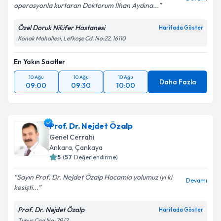
operasyonla kurtaran Doktorum İlhan Aydına...
Özel Doruk Nilüfer Hastanesi
Haritada Göster
Konak Mahallesi, Lefkoşe Cd. No:22, 16110
En Yakın Saatler
10 Ağu
10 Ağu
10 Ağu
Daha Fazla
09:00
09:30
10:00
Prof. Dr. Nejdet Özalp
Genel Cerrahi
Ankara
,
Çankaya
5
(
57
Değerlendirme)
Sayın Prof. Dr. Nejdet Özalp Hocamla yolumuz iyi ki
Devamı
kesişti...
Prof. Dr. Nejdet Özalp
Haritada Göster
Tunus Cad No: 79/2