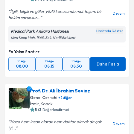
İlgili, bilgili ve güler yüzlü konusunda muhteşem bir
Devamı
hekim sorunsuz...
Medical Park Ankara Hastanesi
Haritada Göster
Kent Koop Mah. 1868. Sok. No:15 Batıkent
En Yakın Saatler
10 Ağu
10 Ağu
10 Ağu
Daha Fazla
08:00
08:15
08:30
Prof. Dr. Ali İbrahim Sevinç
Genel Cerrahi
+
2
diğer
İzmir
,
Konak
5
(
3
Değerlendirme)
Hoca hem insan olarak hem doktor olarak da çok
Devamı
iyi...