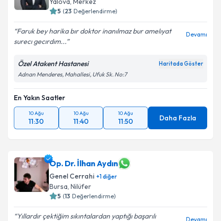
Yalova
,
Merkez
5
(
23
Değerlendirme)
Faruk bey harika bır doktor inanılmaz bur amelıyat
Devamı
surecı gecırdım...
Özel Atakent Hastanesi
Haritada Göster
Adnan Menderes, Mahallesi, Ufuk Sk. No:7
En Yakın Saatler
10 Ağu
10 Ağu
10 Ağu
Daha Fazla
11:30
11:40
11:50
Op. Dr. İlhan Aydın
Genel Cerrahi
+
1
diğer
Bursa
,
Nilüfer
5
(
13
Değerlendirme)
Yıllardır çektiğim sıkıntalardan yaptığı başarılı
Devamı