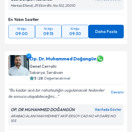
Merkez Efendi, 29 Ekim Blv. No:102, 20010
En Yakın Saatler
10 Ağu
10 Ağu
10 Ağu
Daha Fazla
09:00
09:15
09:30
Op. Dr. Muhammed Doğangün
Genel Cerrahi
Sakarya
,
Serdivan
5
(
28
Değerlendirme)
Bu kadar acılı bir rahatsızlığın uygulanacak tedaviler
Devamı
ile sonuca ulaşabileceğini...
OP. DR MUHAMMED DOĞANGÜN
Haritada Göster
ARABACI ALANI MAH MEHMET AKİF ERSOY CAD NO 49 DAİRE NO
103