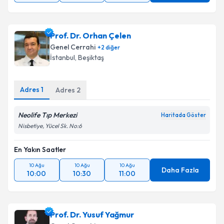
Prof. Dr. Orhan Çelen
Genel Cerrahi
+
2
diğer
İstanbul
,
Beşiktaş
Adres
1
Adres
2
Neolife Tıp Merkezi
Haritada Göster
Nisbetiye, Yücel Sk. No:6
En Yakın Saatler
10 Ağu
10 Ağu
10 Ağu
Daha Fazla
10:00
10:30
11:00
Prof. Dr. Yusuf Yağmur