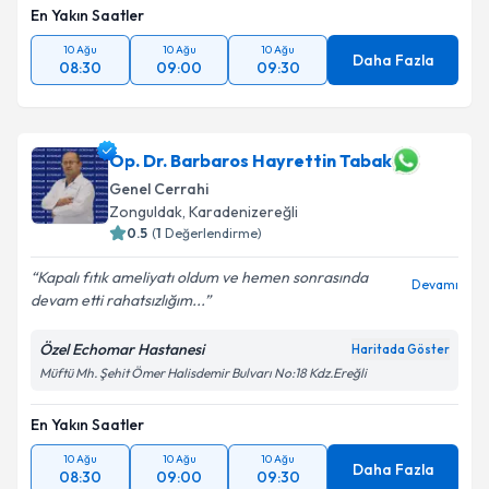
En Yakın Saatler
10 Ağu
10 Ağu
10 Ağu
Daha Fazla
08:30
09:00
09:30
Op. Dr. Barbaros Hayrettin Tabak
Genel Cerrahi
Zonguldak
,
Karadenizereğli
0.5
(
1
Değerlendirme)
Kapalı fıtık ameliyatı oldum ve hemen sonrasında
Devamı
devam etti rahatsızlığım...
Özel Echomar Hastanesi
Haritada Göster
Müftü Mh. Şehit Ömer Halisdemir Bulvarı No:18 Kdz.Ereğli
En Yakın Saatler
10 Ağu
10 Ağu
10 Ağu
Daha Fazla
08:30
09:00
09:30