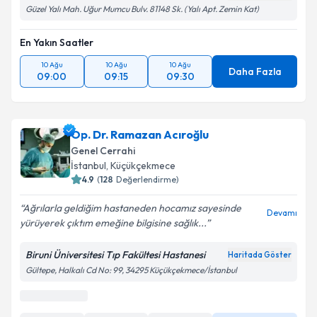
Güzel Yalı Mah. Uğur Mumcu Bulv. 81148 Sk. (Yalı Apt. Zemin Kat)
En Yakın Saatler
10 Ağu
10 Ağu
10 Ağu
Daha Fazla
09:00
09:15
09:30
Op. Dr. Ramazan Acıroğlu
Genel Cerrahi
İstanbul
,
Küçükçekmece
4.9
(
128
Değerlendirme)
Ağrılarla geldiğim hastaneden hocamız sayesinde
Devamı
yürüyerek çıktım emeğine bilgisine sağlık...
Biruni Üniversitesi Tıp Fakültesi Hastanesi
Haritada Göster
Gültepe, Halkalı Cd No: 99, 34295 Küçükçekmece/İstanbul
En Yakın Saatler