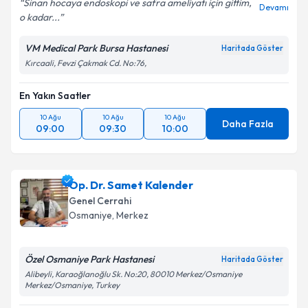
Sinan hocaya endoskopi ve safra ameliyatı için gittim,
Devamı
o kadar...
VM Medical Park Bursa Hastanesi
Haritada Göster
Kırcaali, Fevzi Çakmak Cd. No:76,
En Yakın Saatler
10 Ağu
10 Ağu
10 Ağu
Daha Fazla
09:00
09:30
10:00
Op. Dr. Samet Kalender
Genel Cerrahi
Osmaniye
,
Merkez
Özel Osmaniye Park Hastanesi
Haritada Göster
Alibeyli, Karaoğlanoğlu Sk. No:20, 80010 Merkez/Osmaniye
Merkez/Osmaniye, Turkey