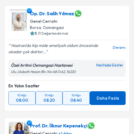
Op. Dr. Salih Yılmaz
Genel Cerrahi
Bursa
,
Osmangazi
5
(
1
Değerlendirme)
Haziran'da tüp mide ameliyatı oldum öncesinde
Devamı
okadar çok doktor...
Özel Aritmi Osmangazi Hastanesi
Haritada Göster
Ulu, Ulubatlı Hasan Blv. No:48 D:62, 16220
En Yakın Saatler
10 Ağu
10 Ağu
10 Ağu
Daha Fazla
08:00
08:20
08:40
Prof. Dr. İlknur Kepenekçi
Genel Cerrahi
+
2
diğer