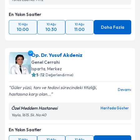
En Yakın Saatler
10 Ağu
10 Ağu
10 Ağu
Daha Fazla
10:00
10:30
11:00
Op. Dr. Yusuf Akdeniz
Genel Cerrahi
Isparta
,
Merkez
5
(
12
Değerlendirme)
Güler yüzü, tanı ve tedavi sürecindeki titizliği,
Devamı
hastasına karşı olan...
Özel Meddem Hastanesi
Haritada Göster
Yayla, 1615. Sk. No:40
En Yakın Saatler
10 Ağu
10 Ağu
10 Ağu