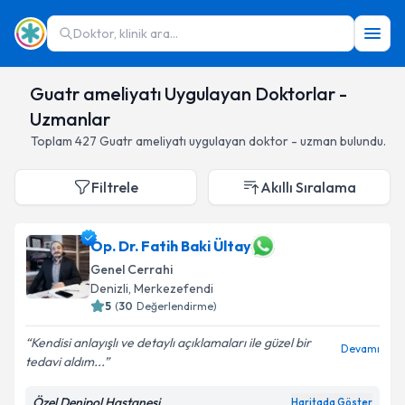
Doktor, klinik ara...
Guatr ameliyatı Uygulayan Doktorlar -
Uzmanlar
Toplam
427
Guatr ameliyatı
uygulayan doktor - uzman bulundu.
Filtrele
Akıllı Sıralama
Op. Dr. Fatih Baki Ültay
Genel Cerrahi
Denizli
,
Merkezefendi
5
(
30
Değerlendirme)
Kendisi anlayışlı ve detaylı açıklamaları ile güzel bir
Devamı
tedavi aldım...
Özel Denipol Hastanesi
Haritada Göster