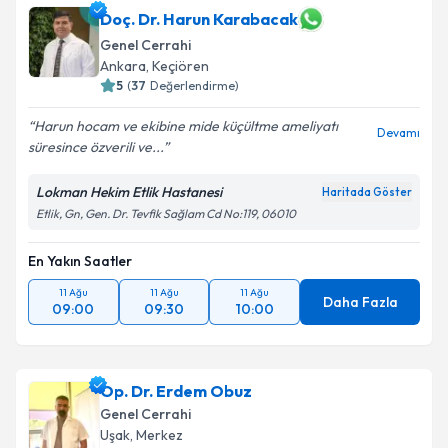
için bir takvim hazırlandığında e-posta ile
Doç. Dr. Harun Karabacak
bilgilendireceğiz.
Genel Cerrahi
Ankara
,
Keçiören
E-posta Adresiniz
5
(
37
Değerlendirme)
Harun hocam ve ekibine mide küçültme ameliyatı
Devamı
süresince özverili ve...
Kişisel verilerimin işlenmesine ilişkin
Aydınlatma
Lokman Hekim Etlik Hastanesi
Haritada Göster
Metni
'ni okudum ve kişisel verilerimin belirtilen
Etlik, Gn, Gen. Dr. Tevfik Sağlam Cd No:119, 06010
kapsamda işlenmesini kabul ediyorum.
En Yakın Saatler
Takvim Talebini Gönder
11 Ağu
11 Ağu
11 Ağu
Daha Fazla
09:00
09:30
10:00
Op. Dr. Erdem Obuz
Genel Cerrahi
Uşak
,
Merkez