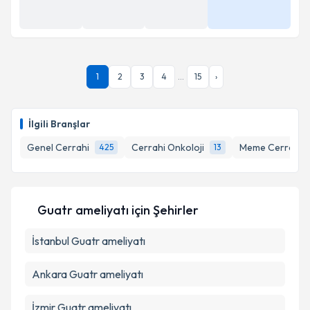
10 Ağu
10 Ağu
10 Ağu
Daha Fazla
08:45
09:00
09:15
1
2
3
4
...
15
›
İlgili Branşlar
Genel Cerrahi
Cerrahi Onkoloji
Meme Cerrahisi
425
13
Guatr ameliyatı
için Şehirler
İstanbul
Guatr ameliyatı
Ankara
Guatr ameliyatı