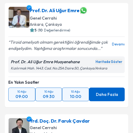
Prof. Dr. Ali Uğur Emre
Genel Cerrahi
Ankara
,
Çankaya
5
(
10
Değerlendirme)
Tiroid ameliyatı olmam gerektiğini öğrendiğimde çok
Devamı
endişeliydim. Yaptığımız araştırmalar sonucunda...
Prof. Dr. Ali Uğur Emre Muayenehane
Haritada Göster
Kızılırmak Mah. 1443. Cad. No:25A Daire:50, Çankaya/Ankara
En Yakın Saatler
10 Ağu
10 Ağu
10 Ağu
Daha Fazla
09:00
09:30
10:00
Yrd. Doç. Dr. Faruk Çavdar
Genel Cerrahi