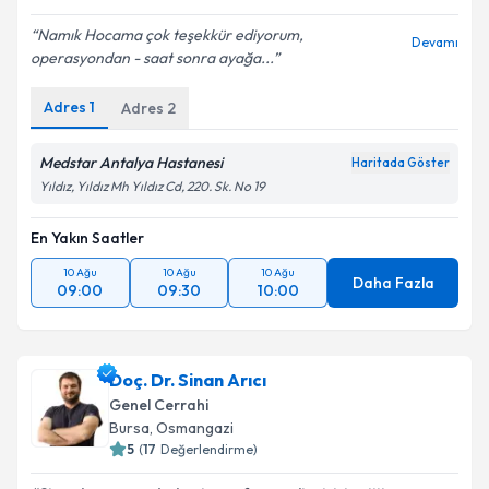
Namık Hocama çok teşekkür ediyorum,
Devamı
operasyondan - saat sonra ayağa...
Adres
1
Adres
2
Medstar Antalya Hastanesi
Haritada Göster
Yıldız, Yıldız Mh Yıldız Cd, 220. Sk. No 19
En Yakın Saatler
10 Ağu
10 Ağu
10 Ağu
Daha Fazla
09:00
09:30
10:00
Doç. Dr. Sinan Arıcı
Genel Cerrahi
Bursa
,
Osmangazi
5
(
17
Değerlendirme)