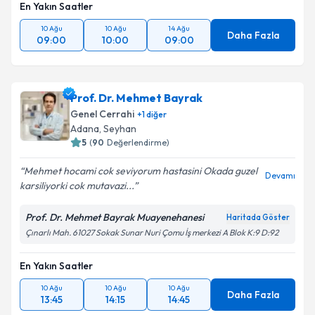
En Yakın Saatler
10 Ağu
10 Ağu
14 Ağu
Daha Fazla
09:00
10:00
09:00
Prof. Dr. Mehmet Bayrak
Genel Cerrahi
+
1
diğer
Adana
,
Seyhan
5
(
90
Değerlendirme)
Mehmet hocami cok seviyorum hastasini Okada guzel
Devamı
karsiliyorki cok mutavazi...
Prof. Dr. Mehmet Bayrak Muayenehanesi
Haritada Göster
Çınarlı Mah. 61027 Sokak Sunar Nuri Çomu İş merkezi A Blok K:9 D:92
En Yakın Saatler
10 Ağu
10 Ağu
10 Ağu
Daha Fazla
13:45
14:15
14:45