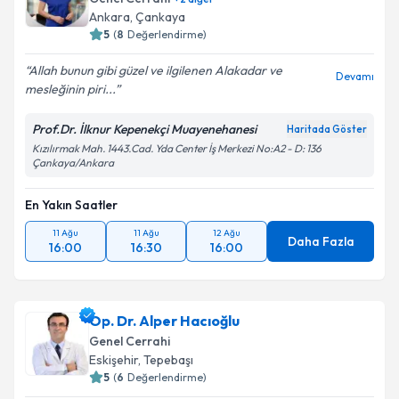
Ankara
,
Çankaya
5
(
8
Değerlendirme)
Allah bunun gibi güzel ve ilgilenen Alakadar ve
Devamı
mesleğinin piri...
Prof.Dr. İlknur Kepenekçi Muayenehanesi
Haritada Göster
Kızılırmak Mah. 1443.Cad. Yda Center İş Merkezi No:A2 - D: 136
Çankaya/Ankara
En Yakın Saatler
11 Ağu
11 Ağu
12 Ağu
Daha Fazla
16:00
16:30
16:00
Op. Dr. Alper Hacıoğlu
Genel Cerrahi
Eskişehir
,
Tepebaşı
5
(
6
Değerlendirme)