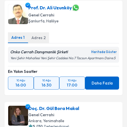
Prof. Dr. Ali Uzunköy
Genel Cerrahi
Şanlıurfa
,
Haliliye
Adres
1
Adres
2
Onko Cerrah Danışmanlık Şirketi
Haritada Göster
Yeni Şehir Mahallesi Yeni Şehir Caddesi No:7 Tacsun Apartmanı Daire:5
En Yakın Saatler
10 Ağu
10 Ağu
10 Ağu
Daha Fazla
16:00
16:30
17:00
Doç. Dr. Gül Bora Makal
Genel Cerrahi
Ankara
,
Yenimahalle
5
(
130
Değerlendirme)