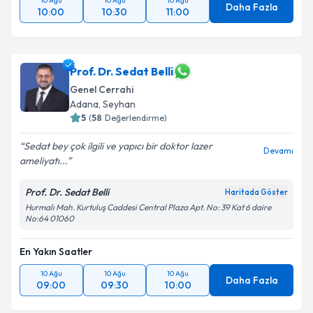
10 Ağu
10 Ağu
10 Ağu
Daha Fazla
10:00
10:30
11:00
Prof. Dr. Sedat Belli
Genel Cerrahi
Adana
,
Seyhan
5
(
58
Değerlendirme)
Sedat bey çok ilgili ve yapıcı bir doktor lazer
Devamı
ameliyatı...
Prof. Dr. Sedat Belli
Haritada Göster
Hurmalı Mah. Kurtuluş Caddesi Central Plaza Apt. No: 39 Kat 6 daire
No:64 01060
En Yakın Saatler
10 Ağu
10 Ağu
10 Ağu
Daha Fazla
09:00
09:30
10:00