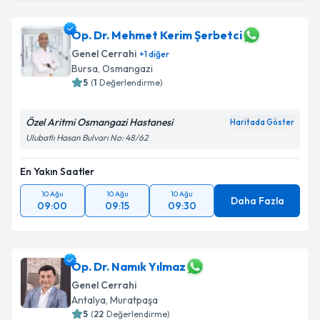
Op. Dr. Mehmet Kerim Şerbetci
Genel Cerrahi
+
1
diğer
Bursa
,
Osmangazi
5
(
1
Değerlendirme)
Özel Aritmi Osmangazi Hastanesi
Haritada Göster
Ulubatlı Hasan Bulvarı No: 48/62
En Yakın Saatler
10 Ağu
10 Ağu
10 Ağu
Daha Fazla
09:00
09:15
09:30
Op. Dr. Namık Yılmaz
Genel Cerrahi
Antalya
,
Muratpaşa
5
(
22
Değerlendirme)