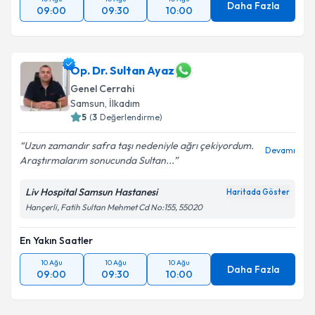
Daha Fazla
09:00
09:30
10:00
Op. Dr. Sultan Ayaz
Genel Cerrahi
Samsun
,
İlkadım
5
(
3
Değerlendirme)
Uzun zamandır safra taşı nedeniyle ağrı çekiyordum.
Devamı
Araştırmalarım sonucunda Sultan...
Liv Hospital Samsun Hastanesi
Haritada Göster
Hançerli, Fatih Sultan Mehmet Cd No:155, 55020
En Yakın Saatler
10 Ağu
10 Ağu
10 Ağu
Daha Fazla
09:00
09:30
10:00