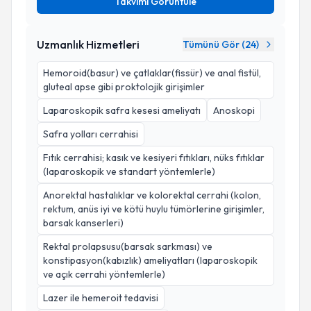
Takvimi Görüntüle
Uzmanlık Hizmetleri
Tümünü Gör (
24
)
Hemoroid(basur) ve çatlaklar(fissür) ve anal fistül,
gluteal apse gibi proktolojik girişimler
Laparoskopik safra kesesi ameliyatı
Anoskopi
Safra yolları cerrahisi
Fıtık cerrahisi; kasık ve kesiyeri fıtıkları, nüks fıtıklar
(laparoskopik ve standart yöntemlerle)
Anorektal hastalıklar ve kolorektal cerrahi (kolon,
rektum, anüs iyi ve kötü huylu tümörlerine girişimler,
barsak kanserleri)
Rektal prolapsusu(barsak sarkması) ve
konstipasyon(kabızlık) ameliyatları (laparoskopik
ve açık cerrahi yöntemlerle)
Lazer ile hemeroit tedavisi