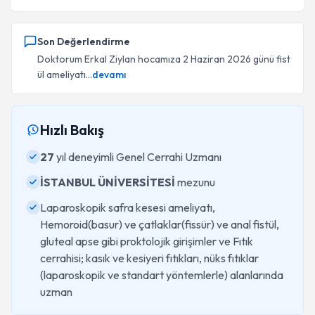
Son Değerlendirme
Doktorum Erkal Ziylan hocamıza 2 Haziran 2026 günü fist
ül ameliyatı...
devamı
Hızlı Bakış
27
yıl deneyimli Genel Cerrahi Uzmanı
İSTANBUL ÜNİVERSİTESİ
mezunu
Laparoskopik safra kesesi ameliyatı,
Hemoroid(basur) ve çatlaklar(fissür) ve anal fistül,
gluteal apse gibi proktolojik girişimler ve Fıtık
cerrahisi; kasık ve kesiyeri fıtıkları, nüks fıtıklar
(laparoskopik ve standart yöntemlerle) alanlarında
uzman