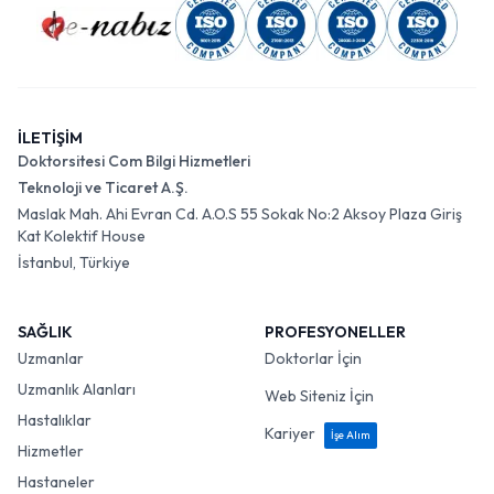
İLETİŞİM
Doktorsitesi Com Bilgi Hizmetleri
Teknoloji ve Ticaret A.Ş.
Maslak Mah. Ahi Evran Cd. A.O.S 55 Sokak No:2 Aksoy Plaza Giriş
Kat Kolektif House
İstanbul, Türkiye
SAĞLIK
PROFESYONELLER
Uzmanlar
Doktorlar İçin
Uzmanlık Alanları
Web Siteniz İçin
Hastalıklar
Kariyer
İşe Alım
Hizmetler
Hastaneler