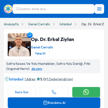
Doktor, klinik ara...
Anasayfa
Genel Cerrahi
İstanbul
Op. Dr. Erkal Ziy
Op. Dr. Erkal Ziylan
Genel Cerrahi
Takip Et
Op. Dr. Erkal Ziylan Profil Fotoğrafı
Safra Kesesi Ve Yolu Hastalıkları, Safra Yolu Darlığı, Fıtık
(İnguinal Herni)
devamı
İstanbul
5.0
1 Adres
(
1
Değerlendirme)
Soru Sor
Randevu Al