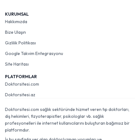
KURUMSAL
Hakkımızda
Bize Ulaşın
Gizlilik Politikası
Google Takvim Entegrasyonu
Site Haritası
PLATFORMLAR
Doktorsitesi.com
Doktorsitesi.az
Doktorsitesi.com sağlık sektöründe hizmet veren tıp doktorları,
diş hekimleri, fizyoterapistler, psikologlar vb. sağlık
profesyonelleri ile internet kullanıcılarını buluşturan bağımsız bir
platformdur.
İş bu sayfada yer alan doktor/uzman yorumları ve