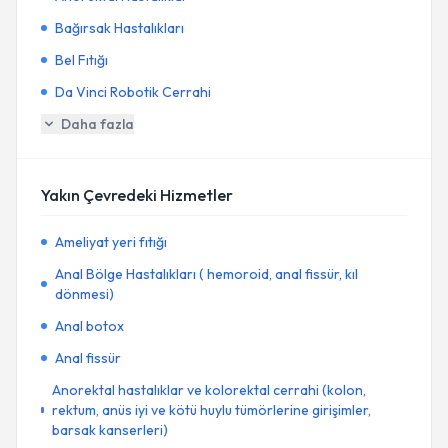
Bağırsak Hastalıkları
Bel Fıtığı
Da Vinci Robotik Cerrahi
Daha fazla
Yakın Çevredeki Hizmetler
Ameliyat yeri fıtığı
Anal Bölge Hastalıkları ( hemoroid, anal fissür, kıl
dönmesi)
Anal botox
Anal fissür
Anorektal hastalıklar ve kolorektal cerrahi (kolon,
rektum, anüs iyi ve kötü huylu tümörlerine girişimler,
barsak kanserleri)