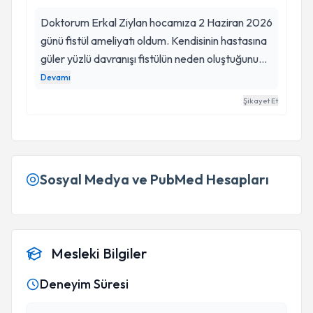
Doktorum Erkal Ziylan hocamıza 2 Haziran 2026
günü fistül ameliyatı oldum. Kendisinin hastasına
güler yüzlü davranışı fistülün neden oluştuğunu
ameliyat olması gerekiyorsa hastasının
Devamı
anlayacağı şekilde en ince ayrıntısına kadar
Şikayet Et
hastasını bilgilendirmesi benim için çok önemliydi.
İlk defa kendisine gittim ve güvenip ameliyat
olmaya karar verdim. Ameliyattan sonra hastası
ile her zaman iletişim halinde olması çok önemli.
Sosyal Medya ve PubMed Hesapları
Kendisine çok teşekkür ediyorum iyi ki böyle
hekimler var.
Mesleki Bilgiler
Deneyim Süresi