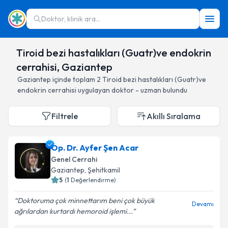
Doktor, klinik ara...
Tiroid bezi hastalıkları (Guatr)ve endokrin
cerrahisi, Gaziantep
Gaziantep
içinde toplam
2
Tiroid bezi hastalıkları (Guatr)ve
endokrin cerrahisi
uygulayan doktor - uzman bulundu
Filtrele
Akıllı Sıralama
Op. Dr. Ayfer Şen Acar
Genel Cerrahi
Gaziantep
, Şehitkamil
5
(
1
Değerlendirme)
Doktoruma çok minnettarım beni çok büyük
Devamı
ağrılardan kurtardı hemoroid işlemi...