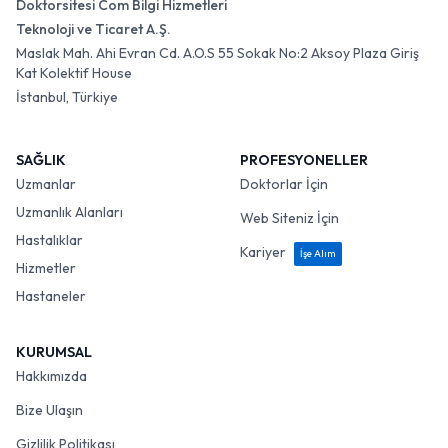
Doktorsitesi Com Bilgi Hizmetleri
Teknoloji ve Ticaret A.Ş.
Maslak Mah. Ahi Evran Cd. A.O.S 55 Sokak No:2 Aksoy Plaza Giriş
Kat Kolektif House
İstanbul, Türkiye
SAĞLIK
PROFESYONELLER
Uzmanlar
Doktorlar İçin
Uzmanlık Alanları
Web Siteniz İçin
Hastalıklar
Kariyer
İşe Alım
Hizmetler
Hastaneler
KURUMSAL
Hakkımızda
Bize Ulaşın
Gizlilik Politikası