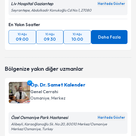
Liv Hospital Gaziantep
Haritada Göster
Seyrantepe, Abdulkadir Konukoğlu Cd No:1, 27080
En Yakın Saatler
10 Ağu
10 Ağu
10 Ağu
Daha Fazla
09:00
09:30
10:00
Bölgenize yakın diğer uzmanlar
Op. Dr. Samet Kalender
Genel Cerrahi
Osmaniye
, Merkez
Özel Osmaniye Park Hastanesi
Haritada Göster
Alibeyli, Karaoğlanoğlu Sk. No:20, 80010 Merkez/Osmaniye
Merkez/Osmaniye, Turkey