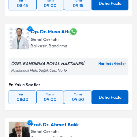
Yarın
Yarın
Yarın
Daha Fazla
08:45
09:00
09:15
Op. Dr. Musa Atlı
Genel Cerrahi
Balıkesir
,
Bandırma
ÖZEL BANDIRMA ROYAL HASTANESİ
Haritada Göster
Paşakonak Mah. Sağlık Cad. No:16
En Yakın Saatler
Yarın
Yarın
Yarın
Daha Fazla
08:30
09:00
09:30
Prof. Dr. Ahmet Balık
Genel Cerrahi