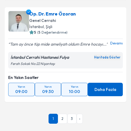
Op. Dr. İsa Armağan Çıklar
için randevu takvimi
talebi oluşturun. Size bu uzmandan randevu almanız
Op. Dr. Emre Özoran
için bir takvim hazırlandığında e-posta ile
bilgilendireceğiz.
Genel Cerrahi
İstanbul
,
Şişli
E-posta Adresiniz
5
(
5
Değerlendirme)
Devamı
Tam ay önce tüp mide ameliyatı oldum Emre hocayı...
İstanbul Cerrahi Hastanesi Fulya
Haritada Göster
Kişisel verilerimin işlenmesine ilişkin
Aydınlatma
Ferah Sokak No:22 Nişantaşı
Metni
'ni okudum ve kişisel verilerimin belirtilen
kapsamda işlenmesini kabul ediyorum.
En Yakın Saatler
Yarın
Yarın
Yarın
Daha Fazla
Takvim Talebini Gönder
09:00
09:30
10:00
1
2
3
›