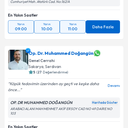
Cumhuriyet Mah. Atatürk Cad. No:162/A
En Yakın Saatler
Yarın
Yarın
Yarın
Daha Fazla
09:00
10:00
11:00
Op. Dr. Muhammed Doğangün
Genel Cerrahi
Sakarya
,
Serdivan
5
(
27
Değerlendirme)
Köpük tedavimin üzerinden ay geçti ve keşke daha
Devamı
önce...
OP. DR MUHAMMED DOĞANGÜN
Haritada Göster
ARABACI ALANI MAH MEHMET AKİF ERSOY CAD NO 49 DAİRE NO
103
En Yakın Saatler