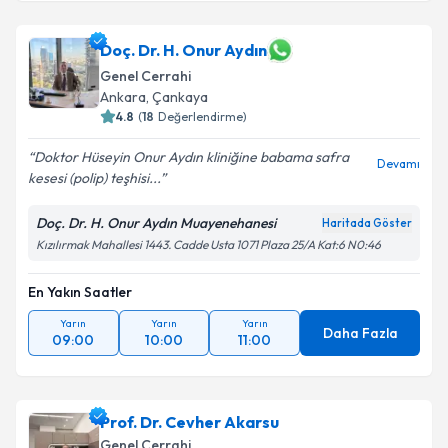
Doç. Dr. H. Onur Aydın
Genel Cerrahi
Ankara
,
Çankaya
4.8
(
18
Değerlendirme)
Doktor Hüseyin Onur Aydın kliniğine babama safra
Devamı
kesesi (polip) teşhisi...
Doç. Dr. H. Onur Aydın Muayenehanesi
Haritada Göster
Kızılırmak Mahallesi 1443. Cadde Usta 1071 Plaza 25/A Kat:6 N0:46
En Yakın Saatler
Yarın
Yarın
Yarın
Daha Fazla
09:00
10:00
11:00
Prof. Dr. Cevher Akarsu
Genel Cerrahi