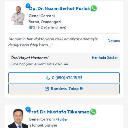
Op. Dr. Nazım Serhat Parlak
Genel Cerrahi
Bursa
,
Osmangazi
5
(
8
Değerlendirme)
Annemin tüm doktorların riskli ameliyat edemeyiz
Devamı
dediği karın fıtığı karın...
Özel Hayat Hastanesi
Haritada Göster
Elmasbahçeler, Ankara Yolu Cd No: 44,
0 (850) 474 15 93
Randevu Takvimi Talebi
Randevu Talep Et
Op. Dr. Nazım Serhat Parlak
için randevu takvimi
talebi oluşturun. Size bu uzmandan randevu almanız
için bir takvim hazırlandığında e-posta ile
Prof. Dr. Mustafa Tükenmez
bilgilendireceğiz.
Genel Cerrahi
+
1
diğer
İstanbul
,
Sarıyer