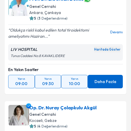
Genel Cerrahi
E-posta Adresiniz
Ankara
,
Çankaya
5
(
3
Değerlendirme)
Oldukça riskli kabul edilen total tiroidektomi
Devamı
ameliyatımı Haziran...
Kişisel verilerimin işlenmesine ilişkin
Aydınlatma
Metni
'ni okudum ve kişisel verilerimin belirtilen
LIV HOSPITAL
Haritada Göster
kapsamda işlenmesini kabul ediyorum.
Tunus Caddesi No:8 KAVAKLIDERE
Takvim Talebini Gönder
En Yakın Saatler
Yarın
Yarın
Yarın
Daha Fazla
09:00
09:30
10:00
Op. Dr. Nuray Çolapkulu Akgül
Genel Cerrahi
Kocaeli
,
Gebze
5
(
4
Değerlendirme)