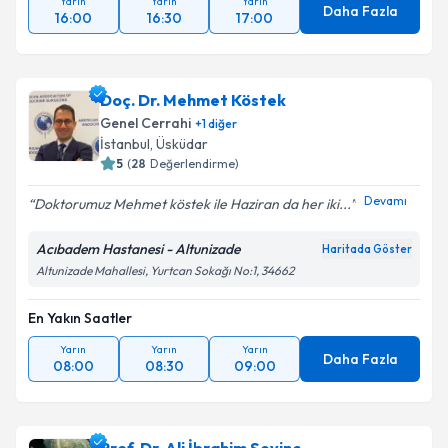
Yarın
Yarın
Yarın
Daha Fazla
16:00
16:30
17:00
Doç. Dr. Mehmet Köstek
Genel Cerrahi
+
1
diğer
İstanbul
,
Üsküdar
5
(
28
Değerlendirme)
Devamı
Doktorumuz Mehmet köstek ile Haziran da her iki...
Acıbadem Hastanesi - Altunizade
Haritada Göster
Altunizade Mahallesi, Yurtcan Sokağı No:1, 34662
En Yakın Saatler
Yarın
Yarın
Yarın
Daha Fazla
08:00
08:30
09:00