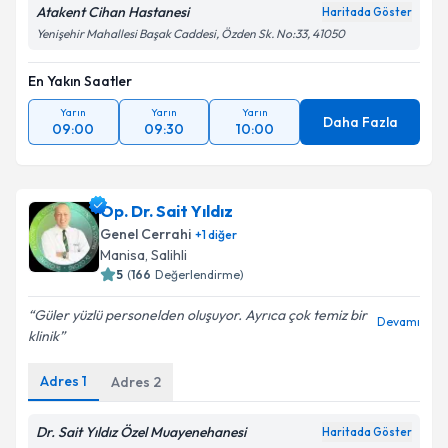
Atakent Cihan Hastanesi
Haritada Göster
Yenişehir Mahallesi Başak Caddesi, Özden Sk. No:33, 41050
En Yakın Saatler
Yarın
Yarın
Yarın
Daha Fazla
09:00
09:30
10:00
Op. Dr. Sait Yıldız
Genel Cerrahi
+
1
diğer
Manisa
,
Salihli
5
(
166
Değerlendirme)
Güler yüzlü personelden oluşuyor. Ayrıca çok temiz bir
Devamı
klinik
Adres
1
Adres
2
Dr. Sait Yıldız Özel Muayenehanesi
Haritada Göster