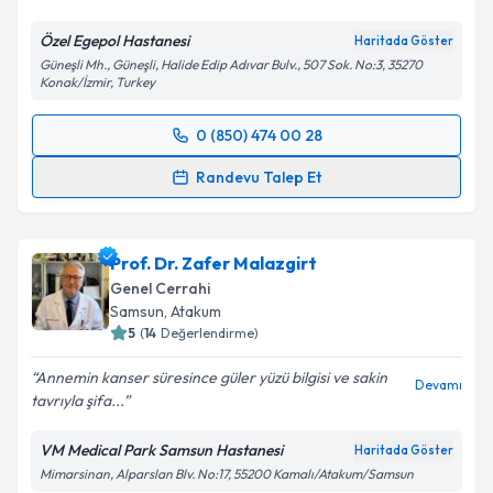
Özel Egepol Hastanesi
Haritada Göster
Güneşli Mh., Güneşli, Halide Edip Adıvar Bulv., 507 Sok. No:3, 35270
Konak/İzmir, Turkey
0 (850) 474 00 28
Randevu Takvimi Talebi
Randevu Talep Et
Op. Dr. Suna Güzel Doğan
için randevu takvimi
talebi oluşturun. Size bu uzmandan randevu almanız
Prof. Dr. Zafer Malazgirt
için bir takvim hazırlandığında e-posta ile
bilgilendireceğiz.
Genel Cerrahi
Samsun
,
Atakum
E-posta Adresiniz
5
(
14
Değerlendirme)
Annemin kanser süresince güler yüzü bilgisi ve sakin
Devamı
tavrıyla şifa...
Kişisel verilerimin işlenmesine ilişkin
Aydınlatma
VM Medical Park Samsun Hastanesi
Haritada Göster
Metni
'ni okudum ve kişisel verilerimin belirtilen
Mimarsinan, Alparslan Blv. No:17, 55200 Kamalı/Atakum/Samsun
kapsamda işlenmesini kabul ediyorum.