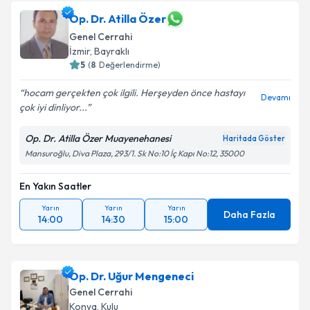
Op. Dr. Atilla Özer
Genel Cerrahi
İzmir
,
Bayraklı
5
(
8
Değerlendirme)
hocam gerçekten çok ilgili. Herşeyden önce hastayı
Devamı
çok iyi dinliyor...
Op. Dr. Atilla Özer Muayenehanesi
Haritada Göster
Mansuroğlu, Diva Plaza, 293/1. Sk No:10 İç Kapı No:12, 35000
En Yakın Saatler
Yarın
Yarın
Yarın
Daha Fazla
14:00
14:30
15:00
Op. Dr. Uğur Mengeneci
Genel Cerrahi
Konya
,
Kulu