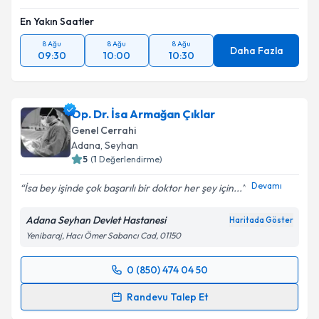
En Yakın Saatler
Takvim Talebini Gönder
8 Ağu
8 Ağu
8 Ağu
Daha Fazla
09:30
10:00
10:30
Op. Dr. İsa Armağan Çıklar
Genel Cerrahi
Adana
,
Seyhan
5
(
1
Değerlendirme)
Devamı
İsa bey işinde çok başarılı bir doktor her şey için...
Adana Seyhan Devlet Hastanesi
Haritada Göster
Yenibaraj, Hacı Ömer Sabancı Cad, 01150
0 (850) 474 04 50
Randevu Takvimi Talebi
Randevu Talep Et