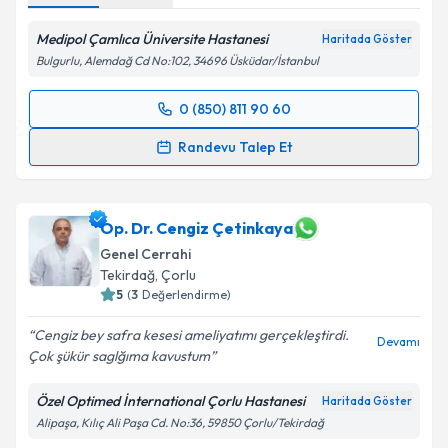
Medipol Çamlıca Üniversite Hastanesi
Haritada Göster
Bulgurlu, Alemdağ Cd No:102, 34696 Üsküdar/İstanbul
0 (850) 811 90 60
Randevu Takvimi Talebi
Randevu Talep Et
Op. Dr. Cem Oruç
için randevu takvimi talebi
oluşturun. Size bu uzmandan randevu almanız için bir
takvim hazırlandığında e-posta ile bilgilendireceğiz.
Op. Dr. Cengiz Çetinkaya
Genel Cerrahi
E-posta Adresiniz
Tekirdağ
,
Çorlu
5
(
3
Değerlendirme)
Cengiz bey safra kesesi ameliyatımı gerçekleştirdi.
Devamı
Çok şükür saglğıma kavustum
Kişisel verilerimin işlenmesine ilişkin
Aydınlatma
Metni
'ni okudum ve kişisel verilerimin belirtilen
Özel Optimed İnternational Çorlu Hastanesi
Haritada Göster
kapsamda işlenmesini kabul ediyorum.
Alipaşa, Kılıç Ali Paşa Cd. No:36, 59850 Çorlu/Tekirdağ