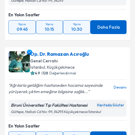
Gültepe, Halkalı Cd No: 99, 34295
En Yakın Saatler
Yarın
Yarın
Yarın
Daha Fazla
09:45
10:15
10:30
Op. Dr. Ramazan Acıroğlu
Genel Cerrahi
İstanbul
,
Küçükçekmece
4.9
(
128
Değerlendirme)
Ağrılarla geldiğim hastaneden hocamız sayesinde
Devamı
yürüyerek çıktım emeğine bilgisine sağlık...
Biruni Üniversitesi Tıp Fakültesi Hastanesi
Haritada Göster
Gültepe, Halkalı Cd No: 99, 34295 Küçükçekmece/İstanbul
En Yakın Saatler