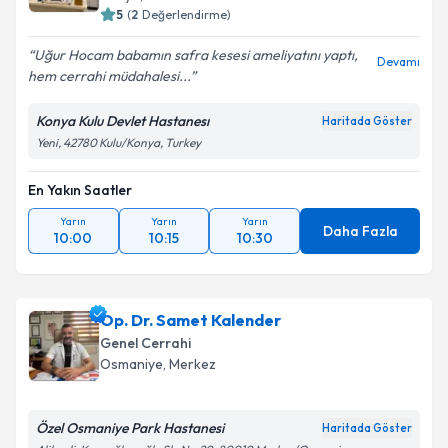
5
(
2
Değerlendirme)
Uğur Hocam babamın safra kesesi ameliyatını yaptı,
Devamı
hem cerrahi müdahalesi...
Konya Kulu Devlet Hastanesı
Haritada Göster
Yeni, 42780 Kulu/Konya, Turkey
En Yakın Saatler
Yarın
Yarın
Yarın
Daha Fazla
10:00
10:15
10:30
Op. Dr. Samet Kalender
Genel Cerrahi
Osmaniye
,
Merkez
Özel Osmaniye Park Hastanesi
Haritada Göster