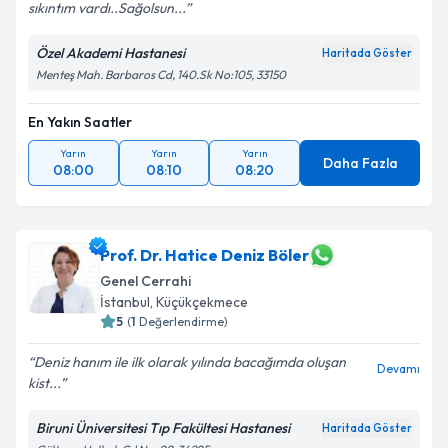
sıkıntım vardı..Sağolsun...
Özel Akademi Hastanesi
Haritada Göster
Menteş Mah. Barbaros Cd, 140.Sk No:105, 33150
En Yakın Saatler
Yarın
Yarın
Yarın
Daha Fazla
08:00
08:10
08:20
Prof. Dr. Hatice Deniz Böler
Genel Cerrahi
İstanbul
,
Küçükçekmece
5
(
1
Değerlendirme)
Deniz hanım ile ilk olarak yılında bacağımda oluşan
Devamı
kist...
Biruni Üniversitesi Tıp Fakültesi Hastanesi
Haritada Göster