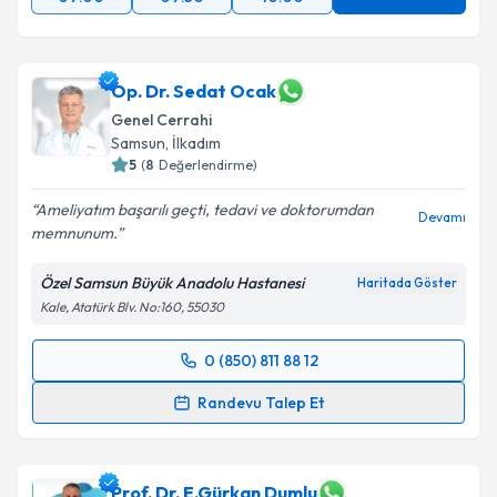
Op. Dr. Sedat Ocak
Genel Cerrahi
Samsun
,
İlkadım
5
(
8
Değerlendirme)
Ameliyatım başarılı geçti, tedavi ve doktorumdan
Devamı
memnunum.
Özel Samsun Büyük Anadolu Hastanesi
Haritada Göster
Kale, Atatürk Blv. No:160, 55030
0 (850) 811 88 12
Randevu Takvimi Talebi
Randevu Talep Et
Op. Dr. Sedat Ocak
için randevu takvimi talebi
oluşturun. Size bu uzmandan randevu almanız için bir
takvim hazırlandığında e-posta ile bilgilendireceğiz.
Prof. Dr. E.Gürkan Dumlu