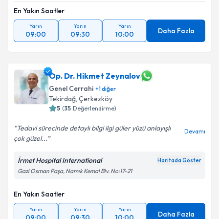
Takvim Talebini Gönder
En Yakın Saatler
Yarın
Yarın
Yarın
Daha Fazla
09:00
09:30
10:00
Op. Dr. Hikmet Zeynalov
Genel Cerrahi
+
1
diğer
Tekirdağ
,
Çerkezköy
5
(
35
Değerlendirme)
Tedavi sürecinde detaylı bilgi ilgi güler yüzü anlayışlı
Devamı
çok güzel...
İrmet Hospital International
Haritada Göster
Gazi Osman Paşa, Namık Kemal Blv. No:17-21
En Yakın Saatler
Yarın
Yarın
Yarın
Daha Fazla
09:00
09:30
10:00