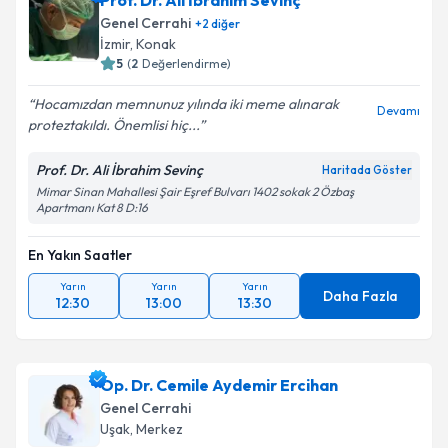
Prof. Dr. Ali İbrahim Sevinç
Genel Cerrahi
+
2
diğer
İzmir
,
Konak
5
(
2
Değerlendirme)
Hocamızdan memnunuz yılında iki meme alınarak
Devamı
proteztakıldı. Önemlisi hiç...
Prof. Dr. Ali İbrahim Sevinç
Haritada Göster
Mimar Sinan Mahallesi Şair Eşref Bulvarı 1402 sokak 2 Özbaş
Apartmanı Kat 8 D:16
En Yakın Saatler
Yarın
Yarın
Yarın
Daha Fazla
12:30
13:00
13:30
Op. Dr. Cemile Aydemir Ercihan
Genel Cerrahi
Uşak
,
Merkez