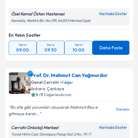
Özel Kemal Öztan Hastanesi
Haritada Göster
Kemalöz, Atatürk Blv. No:139, 64200 Merkez/Uşak
En Yakın Saatler
Yarın
Yarın
Yarın
Daha Fazla
09:00
09:30
10:00
Prof. Dr. Mahmut Can Yağmurdur
Genel Cerrahi
+
1
diğer
Ankara
,
Çankaya
5
(
11
Değerlendirme)
Bu site gibi yorumları okuyarak Mahmut Bey e
Devamı
gitmeye karar...
Cerrahi Onkoloji Merkezi
Haritada Göster
Tunalı Hilmi Cad. Gümüşsoy Pasajı Kat :2 No :79 /7