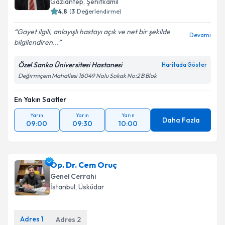
Gaziantep
,
Şehitkamil
4.8
(
3
Değerlendirme)
Gayet ilgili, anlayışlı hastayı açık ve net bir şekilde
Devamı
bilgilendiren...
Özel Sanko Üniversitesi Hastanesi
Haritada Göster
Değirmiçem Mahallesi 16049 Nolu Sokak No:2 B Blok
En Yakın Saatler
Yarın
Yarın
Yarın
Daha Fazla
09:00
09:30
10:00
Op. Dr. Cem Oruç
Genel Cerrahi
İstanbul
,
Üsküdar
Adres
1
Adres
2