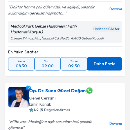
Doktor hanım çok güleryüzlü ve ilgiliydi, yıllardır
Devamı
kullandığım gereksiz haşimato...
Medical Park Gebze Hastanesi ( Fatih
Haritada Göster
Hastanesi Karşısı )
Osman Yılmaz, Mh., İstanbul Cd. No:26, 41400 Gebze/Kocaeli
En Yakın Saatler
Yarın
Yarın
Yarın
Daha Fazla
08:30
09:00
09:30
Op. Dr. Suna Güzel Doğan
Genel Cerrahi
İzmir
,
Konak
4.9
(
5
Değerlendirme)
Mütevazı. Mesleğine aşık sorunları hızlı şekilde
Devamı
çözmesi