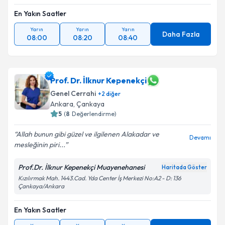
Takvim Talebini Gönder
En Yakın Saatler
Yarın
Yarın
Yarın
Daha Fazla
08:00
08:20
08:40
Prof. Dr. İlknur Kepenekçi
Genel Cerrahi
+
2
diğer
Ankara
,
Çankaya
5
(
8
Değerlendirme)
Allah bunun gibi güzel ve ilgilenen Alakadar ve
Devamı
mesleğinin piri...
Prof.Dr. İlknur Kepenekçi Muayenehanesi
Haritada Göster
Kızılırmak Mah. 1443.Cad. Yda Center İş Merkezi No:A2 - D: 136
Çankaya/Ankara
En Yakın Saatler