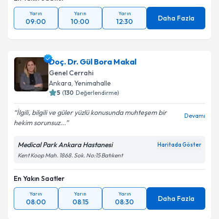
Yarın
Yarın
Yarın
Daha Fazla
09:00
10:00
12:30
Doç. Dr. Gül Bora Makal
Genel Cerrahi
Ankara
,
Yenimahalle
5
(
130
Değerlendirme)
İlgili, bilgili ve güler yüzlü konusunda muhteşem bir
Devamı
hekim sorunsuz...
Medical Park Ankara Hastanesi
Haritada Göster
Kent Koop Mah. 1868. Sok. No:15 Batıkent
En Yakın Saatler
Yarın
Yarın
Yarın
Daha Fazla
08:00
08:15
08:30