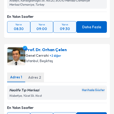
Alibeyli, Karaoğlanoğlu Sk. No:20, 80010 Merkez/Osmaniye
Merkez/Osmaniye, Turkey
En Yakın Saatler
Yarın
Yarın
Yarın
Daha Fazla
08:30
09:00
09:30
Prof. Dr. Orhan Çelen
Genel Cerrahi
+
2
diğer
İstanbul
,
Beşiktaş
Adres
1
Adres
2
Neolife Tıp Merkezi
Haritada Göster
Nisbetiye, Yücel Sk. No:6
En Yakın Saatler