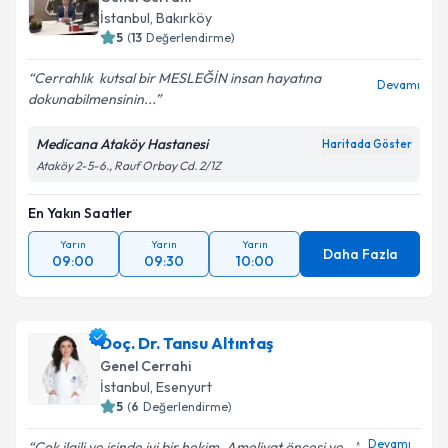
İstanbul
,
Bakırköy
5
(
13
Değerlendirme)
Cerrahlık ️ kutsal bir MESLEĞİN insan hayatına
Devamı
dokunabilmensinin...
Medicana Ataköy Hastanesi
Haritada Göster
Ataköy 2-5-6., Rauf Orbay Cd. 2/1Z
En Yakın Saatler
Yarın
Yarın
Yarın
Daha Fazla
09:00
09:30
10:00
Doç. Dr. Tansu Altıntaş
Genel Cerrahi
İstanbul
,
Esenyurt
5
(
6
Değerlendirme)
Devamı
Çok ilgili ve işinde iyi bir hekim. Ameliyat öncesi ve...