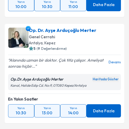
Yarın
Yarın
Yarın
Daha Fazla
10:00
10:30
11:00
Op. Dr. Ayşe Arduçoğlu Merter
Genel Cerrahi
Antalya
,
Kepez
5
(
9
Değerlendirme)
Alanında uzman bir doktor. Çok titiz çalışor. Ameliyat
Devamı
sonrası hiçbir...
Op.Dr.Ayşe Arduçoğlu Merter
Haritada Göster
Kanal, Halide Edip Cd. No:9, 07080 Kepez/Antalya
En Yakın Saatler
Yarın
Yarın
Yarın
Daha Fazla
10:30
13:00
14:00