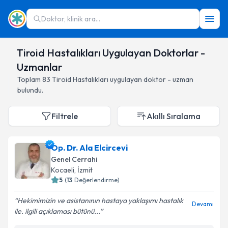
Doktor, klinik ara...
Tiroid Hastalıkları Uygulayan Doktorlar -
Uzmanlar
Toplam
83
Tiroid Hastalıkları
uygulayan doktor - uzman
bulundu.
Filtrele
Akıllı Sıralama
Op. Dr. Ala Elcircevi
Genel Cerrahi
Kocaeli
,
İzmit
5
(
13
Değerlendirme)
Hekimimizin ve asistanının hastaya yaklaşımı hastalık
Devamı
ile. ilgili açıklaması bütünü...