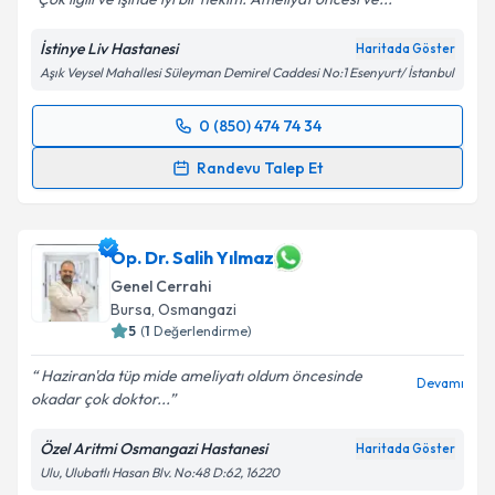
İstinye Liv Hastanesi
Haritada Göster
Aşık Veysel Mahallesi Süleyman Demirel Caddesi No:1 Esenyurt/ İstanbul
0 (850) 474 74 34
Randevu Takvimi Talebi
Randevu Talep Et
Doç. Dr. Tansu Altıntaş
için randevu takvimi talebi
oluşturun. Size bu uzmandan randevu almanız için bir
takvim hazırlandığında e-posta ile bilgilendireceğiz.
Op. Dr. Salih Yılmaz
Genel Cerrahi
E-posta Adresiniz
Bursa
,
Osmangazi
5
(
1
Değerlendirme)
Haziran'da tüp mide ameliyatı oldum öncesinde
Devamı
okadar çok doktor...
Kişisel verilerimin işlenmesine ilişkin
Aydınlatma
Metni
'ni okudum ve kişisel verilerimin belirtilen
Özel Aritmi Osmangazi Hastanesi
Haritada Göster
kapsamda işlenmesini kabul ediyorum.
Ulu, Ulubatlı Hasan Blv. No:48 D:62, 16220