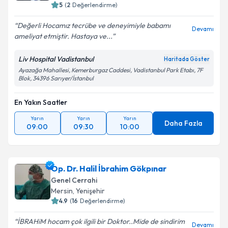
E-posta Adresiniz
5
(
2
Değerlendirme)
Değerli Hocamız tecrübe ve deneyimiyle babamı
Devamı
ameliyat etmiştir. Hastaya ve...
Kişisel verilerimin işlenmesine ilişkin
Aydınlatma
Liv Hospital Vadistanbul
Haritada Göster
Metni
'ni okudum ve kişisel verilerimin belirtilen
Ayazağa Mahallesi, Kemerburgaz Caddesi, Vadistanbul Park Etabı, 7F
kapsamda işlenmesini kabul ediyorum.
Blok, 34396 Sarıyer/İstanbul
Takvim Talebini Gönder
En Yakın Saatler
Yarın
Yarın
Yarın
Daha Fazla
09:00
09:30
10:00
Op. Dr. Halil İbrahim Gökpınar
Genel Cerrahi
Mersin
,
Yenişehir
4.9
(
16
Değerlendirme)
İBRAHiM hocam çok ilgili bir Doktor..Mide de sindirim
Devamı