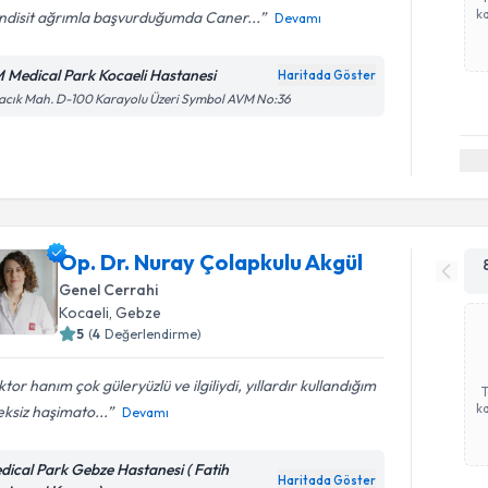
ka
ndisit ağrımla başvurduğumda Caner...
Devamı
 Medical Park Kocaeli Hastanesi
Haritada Göster
cık Mah. D-100 Karayolu Üzeri Symbol AVM No:36
Op. Dr. Nuray Çolapkulu Akgül
Genel Cerrahi
Kocaeli
, Gebze
5
(
4
Değerlendirme)
tor hanım çok güleryüzlü ve ilgiliydi, yıllardır kullandığım
ka
ksiz haşimato...
Devamı
dical Park Gebze Hastanesi ( Fatih
Haritada Göster