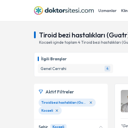
Uzmanlar
Klin
Tiroid bezi hastalıkları (Guat
Kocaeli
içinde toplam
4
Tiroid bezi hastalıkları (
İlgili Branşlar
Genel Cerrahi
4
Aktif Filtreler
Tiroid bezi hastalıkları (Guatr)ve endokrin cerrahisi
Kocaeli
Geb
Şehir
Kocaeli