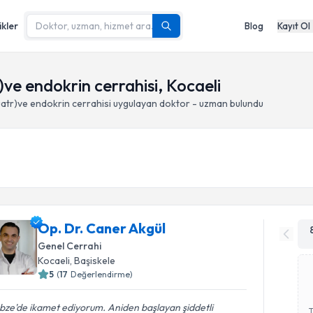
ikler
Blog
Kayıt Ol
r)ve endokrin cerrahisi, Kocaeli
Guatr)ve endokrin cerrahisi
uygulayan doktor - uzman bulundu
Op. Dr. Caner Akgül
Genel Cerrahi
Kocaeli
, Başiskele
5
(
17
Değerlendirme)
ze'de ikamet ediyorum. Aniden başlayan şiddetli