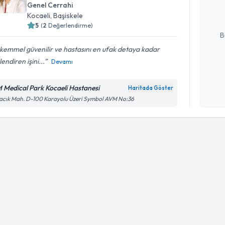
takvim hazı
Genel Cerrahi
Kocaeli
, Başiskele
E-posta Ad
5
(
2
Değerlendirme)
B
emmel güvenilir ve hastasını en ufak detaya kadar
ilendiren işini...
Devamı
Kişisel
okudum
 Medical Park Kocaeli Hastanesi
Haritada Göster
işlenm
cık Mah. D-100 Karayolu Üzeri Symbol AVM No:36