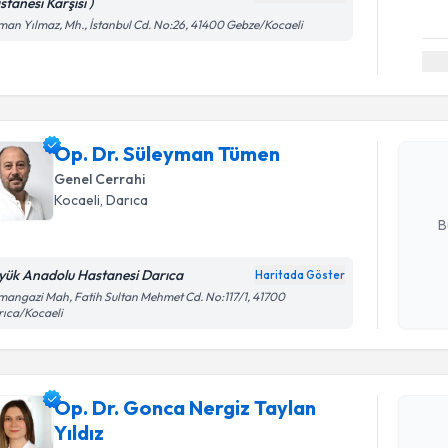
tanesi Karşısı )
an Yılmaz, Mh., İstanbul Cd. No:26, 41400 Gebze/Kocaeli
Randevu T
Op. Dr. S
Size bu uzm
Op. Dr. Süleyman Tümen
hazırlandığ
Genel Cerrahi
E-posta Ad
Kocaeli
, Darıca
B
yük Anadolu Hastanesi Darıca
Haritada Göster
Kişisel
angazi Mah, Fatih Sultan Mehmet Cd. No:117/1, 41700
ıca/Kocaeli
okudum
işlenm
Randevu T
Op. Dr. Gonca Nergiz Taylan
Op. Dr. Go
Yıldız
talebi oluş