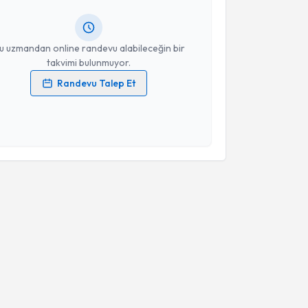
rlandığında e-posta ile bilgilendireceğiz.
resiniz
u uzmandan online randevu alabileceğin bir
takvimi bulunmuyor.
Randevu Talep Et
 verilerimin işlenmesine ilişkin
Aydınlatma Metni
'ni
 ve kişisel verilerimin belirtilen kapsamda
esini kabul ediyorum.
Takvim Talebini Gönder