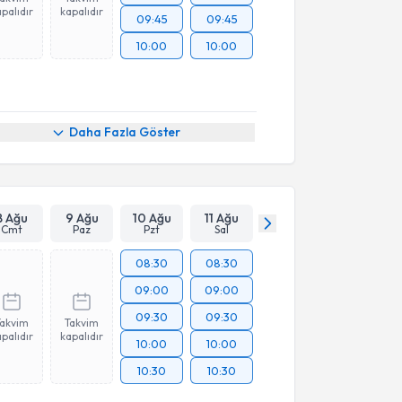
palıdır
kapalıdır
09:45
09:45
10:00
10:00
Daha Fazla Göster
8 Ağu
9 Ağu
10 Ağu
11 Ağu
Cmt
Paz
Pzt
Sal
08:30
08:30
09:00
09:00
09:30
09:30
Takvim
Takvim
palıdır
kapalıdır
10:00
10:00
10:30
10:30