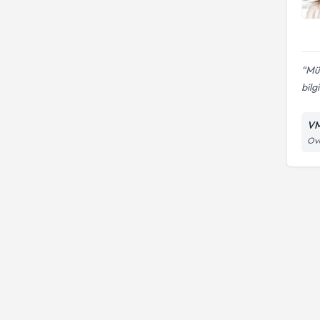
Mük
bilg
VM
Ova