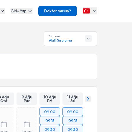
Giriş Yap
Doktor musun?
Sıralama
Akıllı Sıralama
8 Ağu
9 Ağu
10 Ağu
11 Ağu
Cmt
Paz
Pzt
Sal
09:00
09:00
09:15
09:15
09:30
09:30
Takvim
Takvim