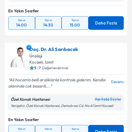
En Yakın Saatler
Yarın
Yarın
Yarın
Daha Fazla
14:00
14:30
15:00
Doç. Dr. Ali Sarıbacak
Üroloji
Kocaeli
, İzmit
5
(
7
Değerlendirme)
Ali hocam'a belli araliklarila kontrole giderim. Kendisi
Devamı
alaninda cok basarili,...
Özel Konak Hastanesi
Haritada Göster
Yenişehir, Özel Konak Hastanesi, Demokrasi Cd. No:41 İzmit Kocaeli
En Yakın Saatler
Yarın
Yarın
Yarın
Daha Fazla