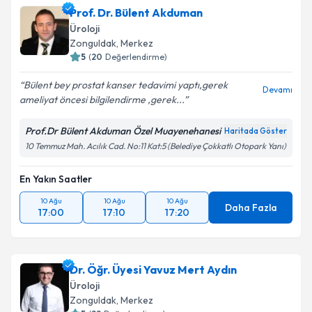
Prof. Dr. Bülent Akduman
Üroloji
Zonguldak
, Merkez
5
(
20
Değerlendirme)
Bülent bey prostat kanser tedavimi yaptı,gerek
Devamı
ameliyat öncesi bilgilendirme ,gerek...
Prof.Dr Bülent Akduman Özel Muayenehanesi
Haritada Göster
10 Temmuz Mah. Acılık Cad. No:11 Kat:5 (Belediye Çokkatlı Otopark Yanı)
En Yakın Saatler
10 Ağu
10 Ağu
10 Ağu
Daha Fazla
17:00
17:10
17:20
Dr. Öğr. Üyesi Yavuz Mert Aydın
Üroloji
Zonguldak
, Merkez