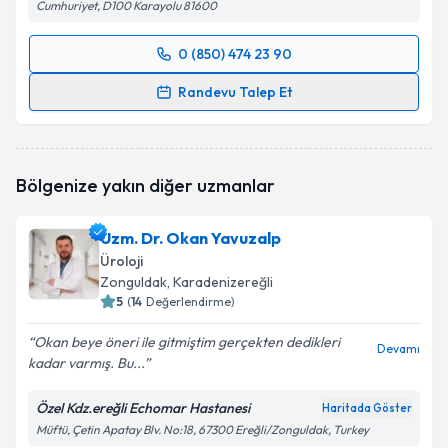
Cumhuriyet, D100 Karayolu 81600
0 (850) 474 23 90
Randevu Takvimi Talebi
Randevu Talep Et
Doç. Dr. Emrullah Söğütdelen
için randevu takvimi
talebi oluşturun. Size bu uzmandan randevu almanız
için bir takvim hazırlandığında e-posta ile
Bölgenize yakın diğer uzmanlar
bilgilendireceğiz.
E-posta Adresiniz
Uzm. Dr. Okan Yavuzalp
Üroloji
Zonguldak
, Karadenizereğli
5
(
14
Değerlendirme)
Kişisel verilerimin işlenmesine ilişkin
Aydınlatma
Okan beye öneri ile gitmiştim gerçekten dedikleri
Metni
'ni okudum ve kişisel verilerimin belirtilen
Devamı
kadar varmış. Bu...
kapsamda işlenmesini kabul ediyorum.
Özel Kdz.ereğli Echomar Hastanesi
Haritada Göster
Takvim Talebini Gönder
Müftü, Çetin Apatay Blv. No:18, 67300 Ereğli/Zonguldak, Turkey