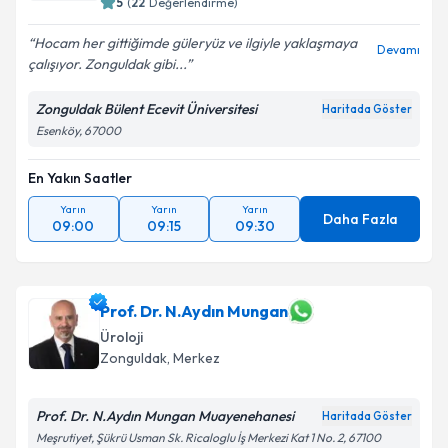
5
(
22
Değerlendirme)
Hocam her gittiğimde güleryüz ve ilgiyle yaklaşmaya
Devamı
çalışıyor. Zonguldak gibi...
Zonguldak Bülent Ecevit Üniversitesi
Haritada Göster
Esenköy, 67000
En Yakın Saatler
Yarın
Yarın
Yarın
Daha Fazla
09:00
09:15
09:30
Prof. Dr. N.Aydın Mungan
Üroloji
Zonguldak
, Merkez
Prof. Dr. N.Aydın Mungan Muayenehanesi
Haritada Göster
Meşrutiyet, Şükrü Usman Sk. Ricaloglu İş Merkezi Kat 1 No. 2, 67100