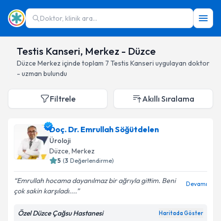
Doktor, klinik ara...
Testis Kanseri, Merkez - Düzce
Düzce
Merkez
içinde toplam
7
Testis Kanseri
uygulayan doktor
- uzman bulundu
Filtrele
Akıllı Sıralama
Doç. Dr. Emrullah Söğütdelen
Üroloji
Düzce
, Merkez
5
(
3
Değerlendirme)
Emrullah hocama dayanılmaz bir ağrıyla gittim. Beni
Devamı
çok sakin karşıladı....
Özel Düzce Çağsu Hastanesi
Haritada Göster