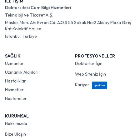
İLETİŞİM
Doktorsitesi Com Bilgi Hizmetleri
Teknoloji ve Ticaret A.Ş.
Maslak Mah. Ahi Evran Cd. A.O.S 55 Sokak No:2 Aksoy Plaza Giriş
Kat Kolektif House
İstanbul, Türkiye
SAĞLIK
PROFESYONELLER
Uzmanlar
Doktorlar İçin
Uzmanlık Alanları
Web Siteniz İçin
Hastalıklar
Kariyer
İşe Alım
Hizmetler
Hastaneler
KURUMSAL
Hakkımızda
Bize Ulaşın