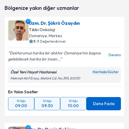
takvim hazırlandığında e-posta ile bilgilendireceğiz.
Bölgenize yakın diğer uzmanlar
E-posta Adresiniz
Uzm. Dr. Şükrü Özaydın
Tıbbi Onkoloji
Osmaniye
, Merkez
5
(
1
Değerlendirme)
Kişisel verilerimin işlenmesine ilişkin
Aydınlatma
Metni
'ni okudum ve kişisel verilerimin belirtilen
Doktorumuz harika bir doktor Osmaniye’nin başına
kapsamda işlenmesini kabul ediyorum.
Devamı
gelebilecek harika bir insan...
Özel Yeni Hayat Hastanesi
Takvim Talebini Gönder
Haritada Göster
Mehmet Akif Ersoy, Atatürk Cd. No:395, 80010
En Yakın Saatler
10 Ağu
10 Ağu
10 Ağu
Daha Fazla
09:00
09:30
10:00