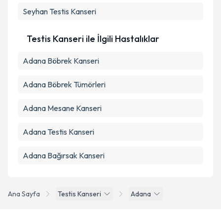
Kişisel verilerimin işlenmesine ilişkin
Aydınlatma
Seyhan
Metni
Testis Kanseri
'ni okudum ve kişisel verilerimin belirtilen
kapsamda işlenmesini kabul ediyorum.
Testis Kanseri ile İlgili Hastalıklar
Takvim Talebini Gönder
Adana Böbrek Kanseri
Adana Böbrek Tümörleri
Adana Mesane Kanseri
Adana Testis Kanseri
Adana Bağırsak Kanseri
Ana Sayfa
Testis Kanseri
Adana