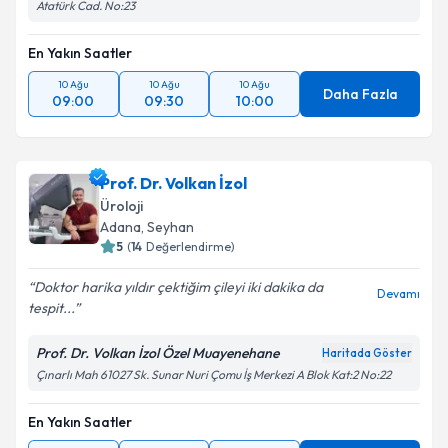
Atatürk Cad. No:23
En Yakın Saatler
10 Ağu
10 Ağu
10 Ağu
Daha Fazla
09:00
09:30
10:00
Prof. Dr. Volkan İzol
Üroloji
Adana
, Seyhan
5
(
14
Değerlendirme)
Doktor harika yıldır çektiğim çileyi iki dakika da
Devamı
tespit...
Prof. Dr. Volkan İzol Özel Muayenehane
Haritada Göster
Çınarlı Mah 61027 Sk. Sunar Nuri Çomu İş Merkezi A Blok Kat:2 No:22
En Yakın Saatler