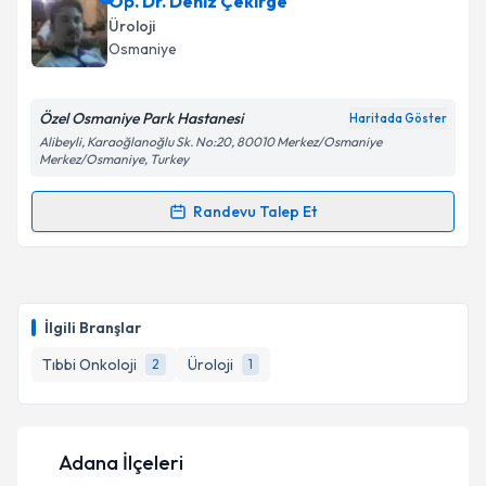
Op. Dr. Deniz Çekirge
Üroloji
Osmaniye
Özel Osmaniye Park Hastanesi
Haritada Göster
Alibeyli, Karaoğlanoğlu Sk. No:20, 80010 Merkez/Osmaniye
Merkez/Osmaniye, Turkey
Randevu Talep Et
Randevu Takvimi Talebi
Op. Dr. Deniz Çekirge
için randevu takvimi talebi
oluşturun. Size bu uzmandan randevu almanız için bir
İlgili Branşlar
takvim hazırlandığında e-posta ile bilgilendireceğiz.
Tıbbi Onkoloji
Üroloji
2
1
E-posta Adresiniz
Adana İlçeleri