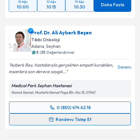
10 Ağu
10 Ağu
10 Ağu
Daha Fazla
10:00
10:15
10:30
Prof. Dr. Ali Ayberk Beşen
Tıbbi Onkoloji
Adana
, Seyhan
5
(
35
Değerlendirme)
Ayberk Bey, hastalarıyla gerçekten empati kurabilen,
Devamı
insanlara son derece saygılı...
Medical Park Seyhan Hastanesi
Namık Kemal, Mustafa Kemal Paşa Blv. No:15, 01140
0 (850) 474 62 18
Randevu Takvimi Talebi
Randevu Talep Et
Prof. Dr. Ali Ayberk Beşen
için randevu takvimi talebi
oluşturun. Size bu uzmandan randevu almanız için bir