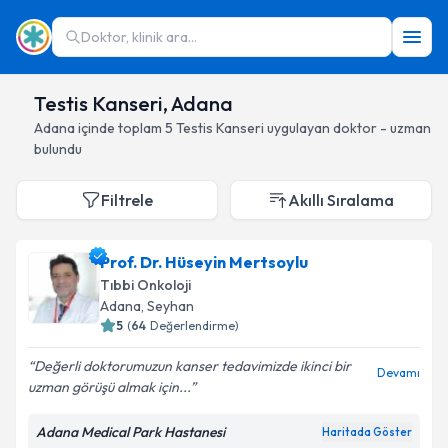
Doktor, klinik ara...
Testis Kanseri, Adana
Adana
içinde toplam
5
Testis Kanseri
uygulayan doktor - uzman
bulundu
Filtrele
Akıllı Sıralama
Prof. Dr. Hüseyin Mertsoylu
Tıbbi Onkoloji
Adana
, Seyhan
5
(
64
Değerlendirme)
Değerli doktorumuzun kanser tedavimizde ikinci bir
Devamı
uzman görüşü almak için...
Adana Medical Park Hastanesi
Haritada Göster