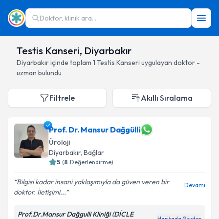
Doktor, klinik ara...
Testis Kanseri, Diyarbakır
Diyarbakır
içinde toplam
1
Testis Kanseri
uygulayan doktor -
uzman bulundu
Filtrele
Akıllı Sıralama
Prof. Dr. Mansur Dağgülli
Üroloji
Diyarbakır
, Bağlar
5
(
8
Değerlendirme)
Bilgisi kadar insani yaklaşımıyla da güven veren bir
Devamı
doktor. İletişimi...
Prof.Dr.Mansur Dağgulli Kliniği (DİCLE