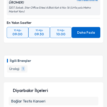
Haritada Göster
ÜROMER)
1207. Sokak. Star Office Sitesi A Blok Kat: 6 No: 16 (Urfa yolu Metro
Market Yanı)
En Yakın Saatler
10 Ağu
10 Ağu
10 Ağu
Daha Fazla
09:00
09:30
10:00
İlgili Branşlar
Üroloji
1
Diyarbakır İlçeleri
Bağlar
Testis Kanseri