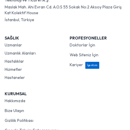
Teknoloji ve Ticaret A.Ş.
Maslak Mah. Ahi Evran Cd. A.O.S 55 Sokak No:2 Aksoy Plaza Giriş
Kat Kolektif House
İstanbul, Türkiye
SAĞLIK
PROFESYONELLER
Uzmanlar
Doktorlar İçin
Uzmanlık Alanları
Web Siteniz İçin
Hastalıklar
Kariyer
İşe Alım
Hizmetler
Hastaneler
KURUMSAL
Hakkımızda
Bize Ulaşın
Gizlilik Politikası