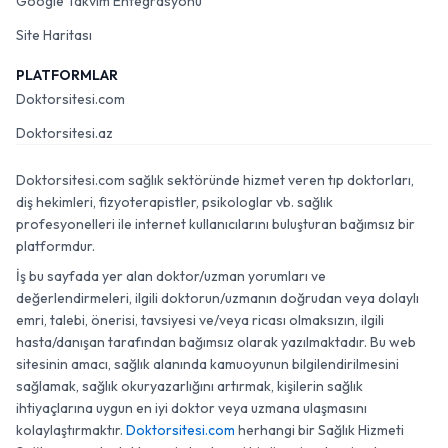
Google Takvim Entegrasyonu
Site Haritası
PLATFORMLAR
Doktorsitesi.com
Doktorsitesi.az
Doktorsitesi.com sağlık sektöründe hizmet veren tıp doktorları,
diş hekimleri, fizyoterapistler, psikologlar vb. sağlık
profesyonelleri ile internet kullanıcılarını buluşturan bağımsız bir
platformdur.
İş bu sayfada yer alan doktor/uzman yorumları ve
değerlendirmeleri, ilgili doktorun/uzmanın doğrudan veya dolaylı
emri, talebi, önerisi, tavsiyesi ve/veya ricası olmaksızın, ilgili
hasta/danışan tarafından bağımsız olarak yazılmaktadır. Bu web
sitesinin amacı, sağlık alanında kamuoyunun bilgilendirilmesini
sağlamak, sağlık okuryazarlığını artırmak, kişilerin sağlık
ihtiyaçlarına uygun en iyi doktor veya uzmana ulaşmasını
kolaylaştırmaktır.
Doktorsitesi.com
herhangi bir Sağlık Hizmeti