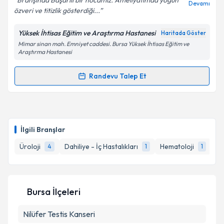
Branşında Başarılı bir hocamız. Ameliyatımda yoğun
Devamı
özveri ve titizlik gösterdiği...
Yüksek İhtisas Eğitim ve Araştırma Hastanesi
Haritada Göster
Mimar sinan mah. Emniyet caddesi. Bursa Yüksek İhtisas Eğitim ve
Araştırma Hastanesi
Randevu Talep Et
Randevu Takvimi Talebi
Op. Dr. Metin Kılıç
için randevu takvimi talebi
oluşturun. Size bu uzmandan randevu almanız için bir
İlgili Branşlar
takvim hazırlandığında e-posta ile bilgilendireceğiz.
Üroloji
Dahiliye - İç Hastalıkları
Hematoloji
Tı
4
1
1
E-posta Adresiniz
Bursa İlçeleri
Kişisel verilerimin işlenmesine ilişkin
Aydınlatma
Nilüfer
Testis Kanseri
Metni
'ni okudum ve kişisel verilerimin belirtilen
kapsamda işlenmesini kabul ediyorum.