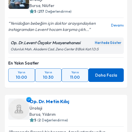
Bursa
, Nilüfer
5
(
217
Değerlendirme)
Yenidoğan bebeğim için doktor arayışındayken
Devamı
instagramdan Levent hocam karşıma çıktı...
Op. Dr.Levent Özçakır Muayenehanesi
Haritada Göster
Odunluk Mah. Akademi Cad. Zeno Center B Blok Kat:1 D:5
En Yakın Saatler
Yarın
Yarın
Yarın
Daha Fazla
10:00
10:30
11:00
Op. Dr. Metin Kılıç
Üroloji
Bursa
, Yıldırım
5
(
2
Değerlendirme)