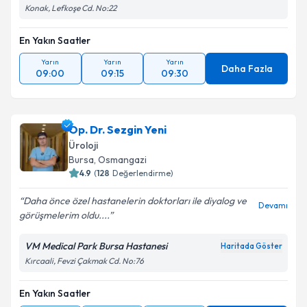
Konak, Lefkoşe Cd. No:22
En Yakın Saatler
Yarın
Yarın
Yarın
Daha Fazla
09:00
09:15
09:30
Op. Dr. Sezgin Yeni
Üroloji
Bursa
, Osmangazi
4.9
(
128
Değerlendirme)
Daha önce özel hastanelerin doktorları ile diyalog ve
Devamı
görüşmelerim oldu....
VM Medical Park Bursa Hastanesi
Haritada Göster
Kırcaali, Fevzi Çakmak Cd. No:76
En Yakın Saatler