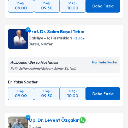
10 Ağu
10 Ağu
10 Ağu
Daha Fazla
09:00
09:30
10:00
Prof. Dr. Salim Başol Tekin
Dahiliye - İç Hastalıkları
+
2
diğer
Bursa
, Nilüfer
Acıbadem Bursa Hastanesi
Haritada Göster
Fatih Sultan Mehmet Bulvarı, Sümer Sk. No:1
En Yakın Saatler
10 Ağu
10 Ağu
10 Ağu
Daha Fazla
09:00
09:30
10:00
Op. Dr. Levent Özçakır
Üroloji