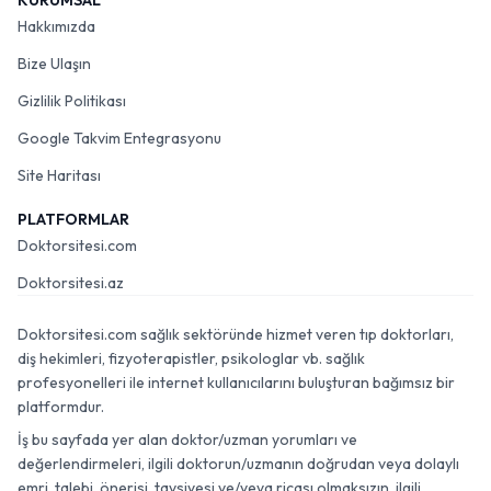
KURUMSAL
Hakkımızda
Bize Ulaşın
Gizlilik Politikası
Google Takvim Entegrasyonu
Site Haritası
PLATFORMLAR
Doktorsitesi.com
Doktorsitesi.az
Doktorsitesi.com sağlık sektöründe hizmet veren tıp doktorları,
diş hekimleri, fizyoterapistler, psikologlar vb. sağlık
profesyonelleri ile internet kullanıcılarını buluşturan bağımsız bir
platformdur.
İş bu sayfada yer alan doktor/uzman yorumları ve
değerlendirmeleri, ilgili doktorun/uzmanın doğrudan veya dolaylı
emri, talebi, önerisi, tavsiyesi ve/veya ricası olmaksızın, ilgili