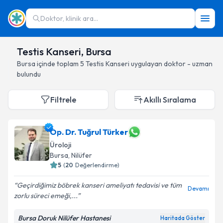
Doktor, klinik ara...
Testis Kanseri, Bursa
Bursa
içinde toplam
5
Testis Kanseri
uygulayan doktor - uzman
bulundu
Filtrele
Akıllı Sıralama
Op. Dr. Tuğrul Türker
Üroloji
Bursa
, Nilüfer
5
(
20
Değerlendirme)
Geçirdiğimiz böbrek kanseri ameliyatı tedavisi ve tüm
Devamı
zorlu süreci emeği,...
Bursa Doruk Nilüfer Hastanesi
Haritada Göster