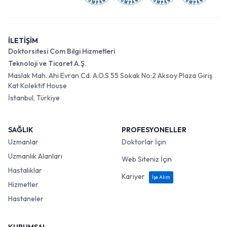
İLETİŞİM
Doktorsitesi Com Bilgi Hizmetleri
Teknoloji ve Ticaret A.Ş.
Maslak Mah. Ahi Evran Cd. A.O.S 55 Sokak No:2 Aksoy Plaza Giriş
Kat Kolektif House
İstanbul, Türkiye
SAĞLIK
PROFESYONELLER
Uzmanlar
Doktorlar İçin
Uzmanlık Alanları
Web Siteniz İçin
Hastalıklar
Kariyer
İşe Alım
Hizmetler
Hastaneler