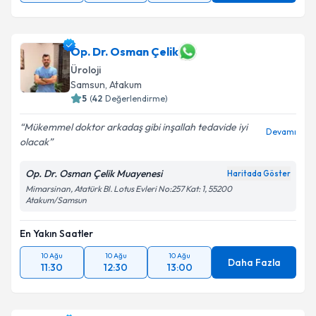
Op. Dr. Osman Çelik
Üroloji
Samsun
,
Atakum
5
(
42
Değerlendirme)
Mükemmel doktor arkadaş gibi inşallah tedavide iyi
Devamı
olacak
Op. Dr. Osman Çelik Muayenesi
Haritada Göster
Mimarsinan, Atatürk Bl. Lotus Evleri No:257 Kat: 1, 55200
Atakum/Samsun
En Yakın Saatler
10 Ağu
10 Ağu
10 Ağu
Daha Fazla
11:30
12:30
13:00