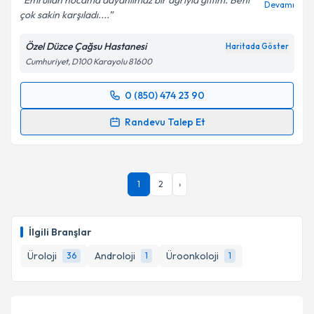
Emrullah hocama dayanılmaz bir ağrıyla gittim. Beni
Devamı
çok sakin karşıladı....
Kişisel verilerimin işlenmesine ilişkin
Aydınlatma
Metni
'ni okudum ve kişisel verilerimin belirtilen
Özel Düzce Çağsu Hastanesi
Haritada Göster
kapsamda işlenmesini kabul ediyorum.
Cumhuriyet, D100 Karayolu 81600
Takvim Talebini Gönder
0 (850) 474 23 90
Randevu Takvimi Talebi
Randevu Talep Et
Doç. Dr. Emrullah Söğütdelen
için randevu takvimi
talebi oluşturun. Size bu uzmandan randevu almanız
için bir takvim hazırlandığında e-posta ile
1
2
›
bilgilendireceğiz.
E-posta Adresiniz
İlgili Branşlar
Üroloji
Androloji
Üroonkoloji
36
1
1
Kişisel verilerimin işlenmesine ilişkin
Aydınlatma
Metni
'ni okudum ve kişisel verilerimin belirtilen