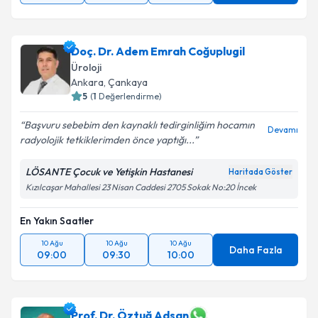
Doç. Dr. Adem Emrah Coğuplugil
Üroloji
Ankara
,
Çankaya
5
(
1
Değerlendirme)
Başvuru sebebim den kaynaklı tedirginliğim hocamın
Devamı
radyolojik tetkiklerimden önce yaptığı...
LÖSANTE Çocuk ve Yetişkin Hastanesi
Haritada Göster
Kızılcaşar Mahallesi 23 Nisan Caddesi 2705 Sokak No:20 İncek
En Yakın Saatler
10 Ağu
10 Ağu
10 Ağu
Daha Fazla
09:00
09:30
10:00
Prof. Dr. Öztuğ Adsan