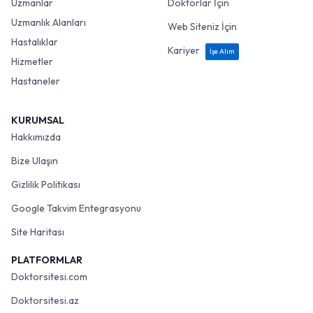
Uzmanlar
Doktorlar İçin
Uzmanlık Alanları
Web Siteniz İçin
Hastalıklar
Kariyer
İşe Alım
Hizmetler
Hastaneler
KURUMSAL
Hakkımızda
Bize Ulaşın
Gizlilik Politikası
Google Takvim Entegrasyonu
Site Haritası
PLATFORMLAR
Doktorsitesi.com
Doktorsitesi.az