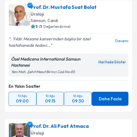
Prof. Dr. Mustafa Suat Bolat
Üroloji
Samsun
,
Canik
5
(
5
Değerlendirme)
. Yıldır Mesane kanserinden başka bir özel
Devamı
hastahanede tedavi...
Özel Medicana International Samsun
Haritada Göster
Hastanesi
Yeni Mah. Şehit Mesut Birinci Cad.No:85
En Yakın Saatler
10 Ağu
10 Ağu
10 Ağu
Daha Fazla
09:00
09:15
09:30
Prof. Dr. Ali Fuat Atmaca
Üroloji