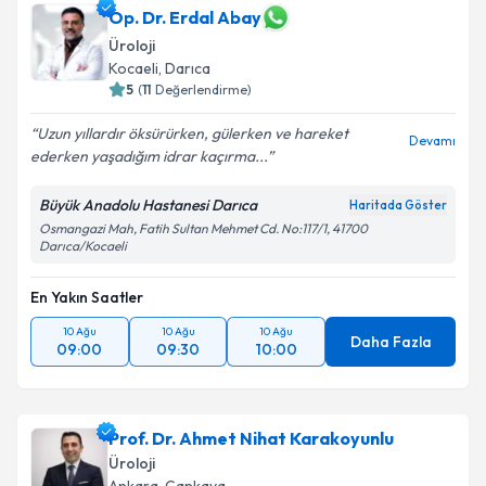
Op. Dr. Erdal Abay
Üroloji
Kocaeli
,
Darıca
5
(
11
Değerlendirme)
Uzun yıllardır öksürürken, gülerken ve hareket
Devamı
ederken yaşadığım idrar kaçırma...
Büyük Anadolu Hastanesi Darıca
Haritada Göster
Osmangazi Mah, Fatih Sultan Mehmet Cd. No:117/1, 41700
Darıca/Kocaeli
En Yakın Saatler
10 Ağu
10 Ağu
10 Ağu
Daha Fazla
09:00
09:30
10:00
Prof. Dr. Ahmet Nihat Karakoyunlu
Üroloji