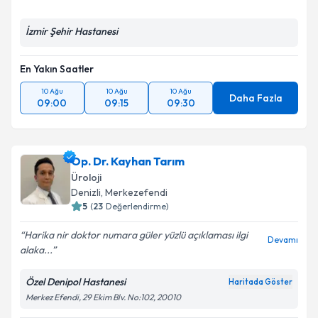
İzmir Şehir Hastanesi
En Yakın Saatler
10 Ağu
10 Ağu
10 Ağu
Daha Fazla
09:00
09:15
09:30
Op. Dr. Kayhan Tarım
Üroloji
Denizli
,
Merkezefendi
5
(
23
Değerlendirme)
Harika nir doktor numara güler yüzlü açıklaması ilgi
Devamı
alaka...
Özel Denipol Hastanesi
Haritada Göster
Merkez Efendi, 29 Ekim Blv. No:102, 20010