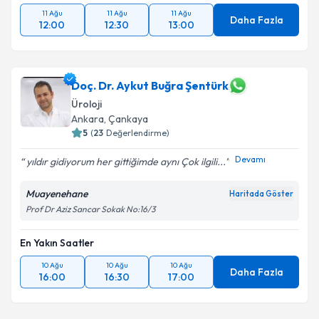
11 Ağu
11 Ağu
11 Ağu
Daha Fazla
12:00
12:30
13:00
Doç. Dr. Aykut Buğra Şentürk
Üroloji
Ankara
,
Çankaya
5
(
23
Değerlendirme)
Devamı
yıldır gidiyorum her gittiğimde aynı Çok ilgili...
Muayenehane
Haritada Göster
Prof Dr Aziz Sancar Sokak No:16/3
En Yakın Saatler
10 Ağu
10 Ağu
10 Ağu
Daha Fazla
16:00
16:30
17:00