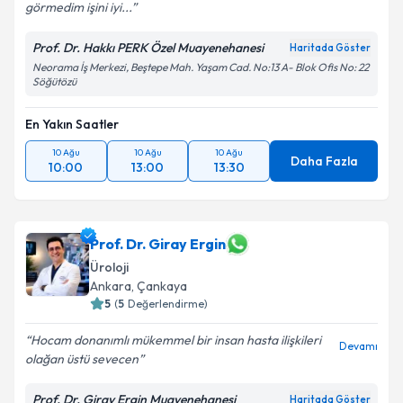
görmedim işini iyi...
Prof. Dr. Hakkı PERK Özel Muayenehanesi
Haritada Göster
Neorama İş Merkezi, Beştepe Mah. Yaşam Cad. No:13 A- Blok Ofis No: 22
Söğütözü
En Yakın Saatler
10 Ağu
10 Ağu
10 Ağu
Daha Fazla
10:00
13:00
13:30
Prof. Dr. Giray Ergin
Üroloji
Ankara
,
Çankaya
5
(
5
Değerlendirme)
Hocam donanımlı mükemmel bir insan hasta ilişkileri
Devamı
olağan üstü sevecen
Prof. Dr. Giray Ergin Muayenehanesi
Haritada Göster