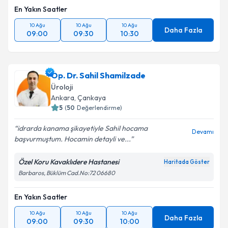
En Yakın Saatler
10 Ağu
10 Ağu
10 Ağu
Daha Fazla
09:00
09:30
10:30
Op. Dr. Sahil Shamilzade
Üroloji
Ankara
,
Çankaya
5
(
50
Değerlendirme)
idrarda kanama şikayetiyle Sahil hocama
Devamı
başvurmuştum. Hocamin detayli ve...
Özel Koru Kavaklıdere Hastanesi
Haritada Göster
Barbaros, Büklüm Cad.No:72 06680
En Yakın Saatler
10 Ağu
10 Ağu
10 Ağu
Daha Fazla
09:00
09:30
10:00