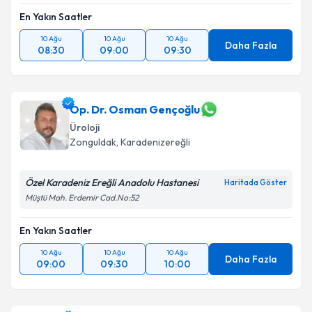
En Yakın Saatler
10 Ağu
10 Ağu
10 Ağu
Daha Fazla
08:30
09:00
09:30
Op. Dr. Osman Gençoğlu
Üroloji
Zonguldak
,
Karadenizereğli
Özel Karadeniz Ereğli Anadolu Hastanesi
Haritada Göster
Müştü Mah. Erdemir Cad.No:52
En Yakın Saatler
10 Ağu
10 Ağu
10 Ağu
Daha Fazla
09:00
09:30
10:00