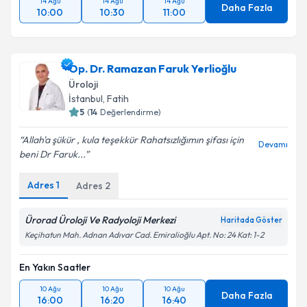
14 Ağu
14 Ağu
14 Ağu
Daha Fazla
10:00
10:30
11:00
Op. Dr. Ramazan Faruk Yerlioğlu
Üroloji
İstanbul
,
Fatih
5
(
14
Değerlendirme)
Allah'a şükür , kula teşekkür Rahatsızlığımın şifası için
Devamı
beni Dr Faruk...
Adres
1
Adres
2
Ürorad Üroloji Ve Radyoloji Merkezi
Haritada Göster
Keçihatun Mah. Adnan Adıvar Cad. Emiralioğlu Apt. No: 24 Kat: 1-2
En Yakın Saatler
10 Ağu
10 Ağu
10 Ağu
Daha Fazla
16:00
16:20
16:40