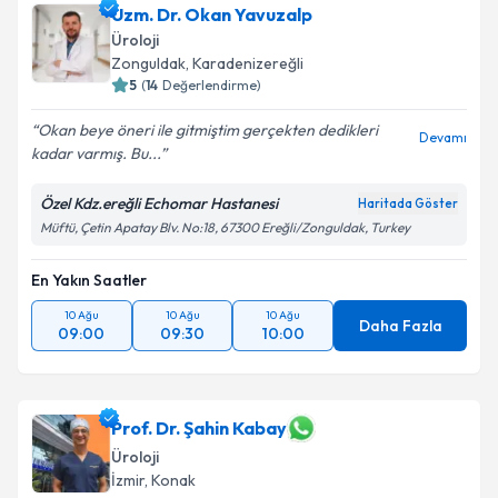
Uzm. Dr. Okan Yavuzalp
Üroloji
Zonguldak
,
Karadenizereğli
5
(
14
Değerlendirme)
Okan beye öneri ile gitmiştim gerçekten dedikleri
Devamı
kadar varmış. Bu...
Özel Kdz.ereğli Echomar Hastanesi
Haritada Göster
Müftü, Çetin Apatay Blv. No:18, 67300 Ereğli/Zonguldak, Turkey
En Yakın Saatler
10 Ağu
10 Ağu
10 Ağu
Daha Fazla
09:00
09:30
10:00
Prof. Dr. Şahin Kabay
Üroloji
İzmir
,
Konak