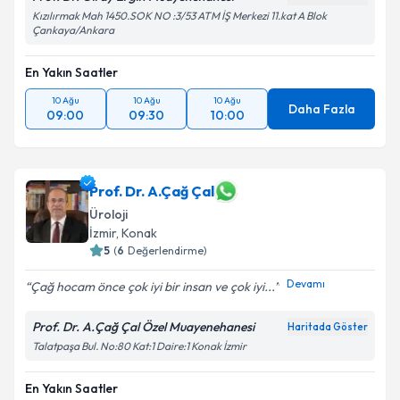
Kızılırmak Mah 1450.SOK NO :3/53 ATM İŞ Merkezi 11.kat A Blok
Çankaya/Ankara
En Yakın Saatler
10 Ağu
10 Ağu
10 Ağu
Daha Fazla
09:00
09:30
10:00
Prof. Dr. A.Çağ Çal
Üroloji
İzmir
,
Konak
5
(
6
Değerlendirme)
Devamı
Çağ hocam önce çok iyi bir insan ve çok iyi...
Prof. Dr. A.Çağ Çal Özel Muayenehanesi
Haritada Göster
Talatpaşa Bul. No:80 Kat:1 Daire:1 Konak İzmir
En Yakın Saatler