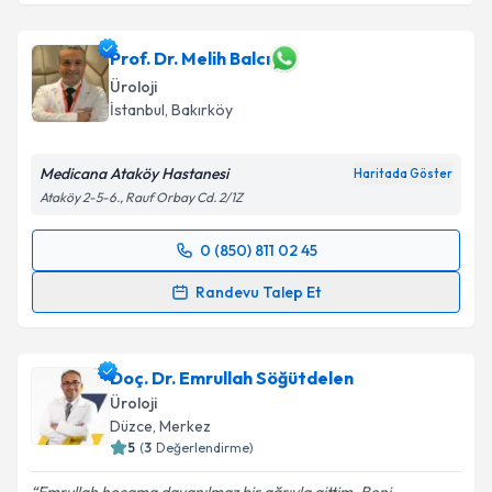
Prof. Dr. Melih Balcı
Üroloji
İstanbul
,
Bakırköy
Medicana Ataköy Hastanesi
Haritada Göster
Ataköy 2-5-6., Rauf Orbay Cd. 2/1Z
0 (850) 811 02 45
Randevu Takvimi Talebi
Randevu Talep Et
Prof. Dr. Melih Balcı
için randevu takvimi talebi
oluşturun. Size bu uzmandan randevu almanız için bir
Doç. Dr. Emrullah Söğütdelen
takvim hazırlandığında e-posta ile bilgilendireceğiz.
Üroloji
E-posta Adresiniz
Düzce
,
Merkez
5
(
3
Değerlendirme)