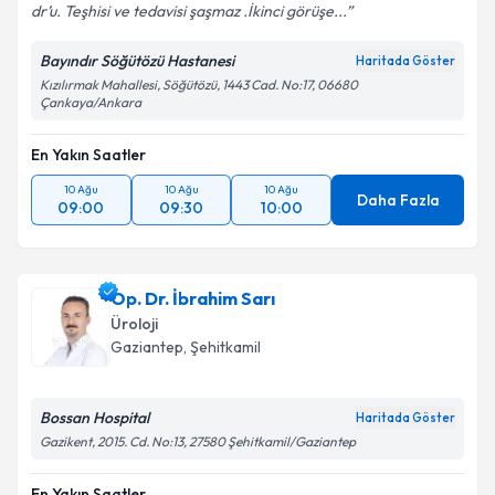
dr’u. Teşhisi ve tedavisi şaşmaz .İkinci görüşe...
Bayındır Söğütözü Hastanesi
Haritada Göster
Kızılırmak Mahallesi, Söğütözü, 1443 Cad. No:17, 06680
Çankaya/Ankara
En Yakın Saatler
10 Ağu
10 Ağu
10 Ağu
Daha Fazla
09:00
09:30
10:00
Op. Dr. İbrahim Sarı
Üroloji
Gaziantep
,
Şehitkamil
Bossan Hospital
Haritada Göster
Gazikent, 2015. Cd. No:13, 27580 Şehitkamil/Gaziantep
En Yakın Saatler