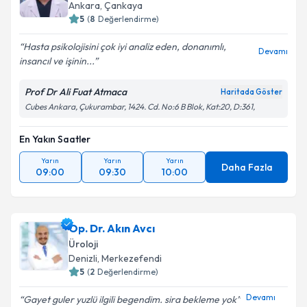
Ankara
,
Çankaya
5
(
8
Değerlendirme)
Hasta psikolojisini çok iyi analiz eden, donanımlı,
Devamı
insancıl ve işinin...
Prof Dr Ali Fuat Atmaca
Haritada Göster
Cubes Ankara, Çukurambar, 1424. Cd. No:6 B Blok, Kat:20, D:361,
En Yakın Saatler
Yarın
Yarın
Yarın
Daha Fazla
09:00
09:30
10:00
Op. Dr. Akın Avcı
Üroloji
Denizli
,
Merkezefendi
5
(
2
Değerlendirme)
Devamı
Gayet guler yuzlü ilgili begendim. sira bekleme yok