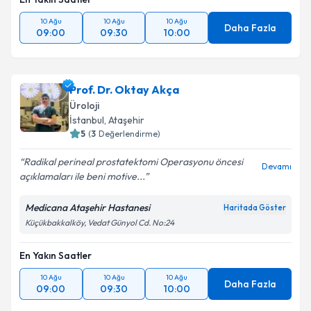
10 Ağu
10 Ağu
10 Ağu
Daha Fazla
09:00
09:30
10:00
Prof. Dr. Oktay Akça
Üroloji
İstanbul
,
Ataşehir
5
(
3
Değerlendirme)
Radikal perineal prostatektomi Operasyonu öncesi
Devamı
açıklamaları ile beni motive...
Medicana Ataşehir Hastanesi
Haritada Göster
Küçükbakkalköy, Vedat Günyol Cd. No:24
En Yakın Saatler
10 Ağu
10 Ağu
10 Ağu
Daha Fazla
09:00
09:30
10:00