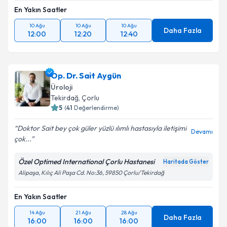
En Yakın Saatler
10 Ağu
10 Ağu
10 Ağu
Daha Fazla
12:00
12:20
12:40
Op. Dr. Sait Aygün
Üroloji
Tekirdağ
,
Çorlu
5
(
41
Değerlendirme)
Doktor Sait bey çok güler yüzlü ılımlı hastasıyla iletişimi
Devamı
çok...
Özel Optimed International Çorlu Hastanesi
Haritada Göster
Alipaşa, Kılıç Ali Paşa Cd. No:36, 59850 Çorlu/Tekirdağ
En Yakın Saatler
14 Ağu
21 Ağu
28 Ağu
Daha Fazla
16:00
16:00
16:00