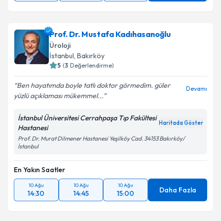
Prof. Dr. Mustafa Kadıhasanoğlu
Üroloji
İstanbul
,
Bakırköy
5
(
3
Değerlendirme)
Ben hayatımda boyle tatlı doktor görmedim. güler
Devamı
yüzlü açıklaması mükemmel...
İstanbul Üniversitesi Cerrahpaşa Tıp Fakültesi
Haritada Göster
Hastanesi
Prof. Dr. Murat Dilmener Hastanesi Yeşilköy Cad. 34153 Bakırköy/
İstanbul
En Yakın Saatler
10 Ağu
10 Ağu
10 Ağu
Daha Fazla
14:30
14:45
15:00