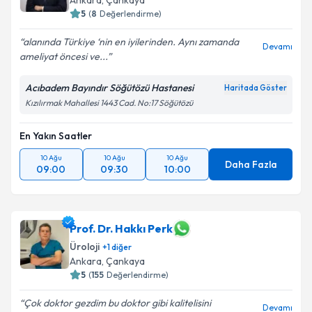
Ankara
,
Çankaya
5
(
8
Değerlendirme)
alanında Türkiye ‘nin en iyilerinden. Aynı zamanda
Devamı
ameliyat öncesi ve...
Acıbadem Bayındır Söğütözü Hastanesi
Haritada Göster
Kızılırmak Mahallesi 1443 Cad. No:17 Söğütözü
En Yakın Saatler
10 Ağu
10 Ağu
10 Ağu
Daha Fazla
09:00
09:30
10:00
Prof. Dr. Hakkı Perk
Üroloji
+
1
diğer
Ankara
,
Çankaya
5
(
155
Değerlendirme)
Çok doktor gezdim bu doktor gibi kalitelisini
Devamı