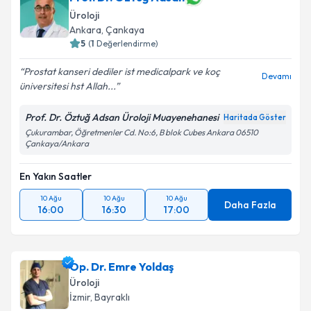
Üroloji
Ankara
,
Çankaya
5
(
1
Değerlendirme)
Prostat kanseri dediler ist medicalpark ve koç
Devamı
üniversitesi hst Allah...
Prof. Dr. Öztuğ Adsan Üroloji Muayenehanesi
Haritada Göster
Çukurambar, Öğretmenler Cd. No:6, B blok Cubes Ankara 06510
Çankaya/Ankara
En Yakın Saatler
10 Ağu
10 Ağu
10 Ağu
Daha Fazla
16:00
16:30
17:00
Op. Dr. Emre Yoldaş
Üroloji
İzmir
,
Bayraklı