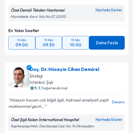
Özel Denizli Tekden Hastanesi
Haritada Göster
Muratdede, Karcı Yolu No:57, 20010
En Yakın Saatler
10 Ağu
10 Ağu
10 Ağu
Daha Fazla
09:00
09:30
10:00
Doç. Dr. Hüseyin Cihan Demirel
Üroloji
İstanbul
,
Şişli
5
(
1
Değerlendirme)
Hüseyin hocam cok bilgili ilgili, hidrosel ameliyati yapti
Devamı
mukkemmel gecti...
Özel Şişli Kolan İnternational Hospital
Haritada Göster
Kaptanpaşa Mah. Darülaceze Cad. No: 14 Okmeydanı