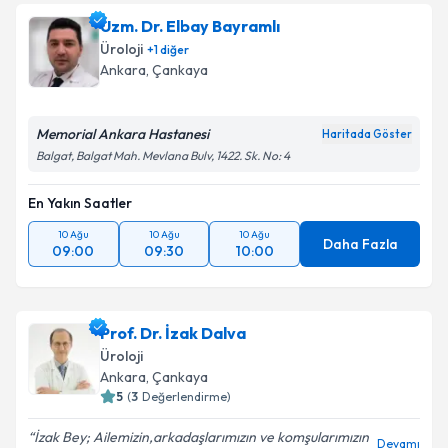
Uzm. Dr. Elbay Bayramlı
Üroloji
+
1
diğer
Ankara
,
Çankaya
Memorial Ankara Hastanesi
Haritada Göster
Balgat, Balgat Mah. Mevlana Bulv, 1422. Sk. No: 4
En Yakın Saatler
10 Ağu
10 Ağu
10 Ağu
Daha Fazla
09:00
09:30
10:00
Prof. Dr. İzak Dalva
Üroloji
Ankara
,
Çankaya
5
(
3
Değerlendirme)
İzak Bey; Ailemizin,arkadaşlarımızın ve komşularımızın
Devamı