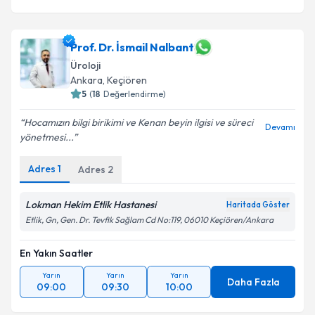
Prof. Dr. İsmail Nalbant
Üroloji
Ankara
, Keçiören
5
(
18
Değerlendirme)
Hocamızın bilgi birikimi ve Kenan beyin ilgisi ve süreci
Devamı
yönetmesi...
Adres
1
Adres
2
Lokman Hekim Etlik Hastanesi
Haritada Göster
Etlik, Gn, Gen. Dr. Tevfik Sağlam Cd No:119, 06010 Keçiören/Ankara
En Yakın Saatler
Yarın
Yarın
Yarın
Daha Fazla
09:00
09:30
10:00