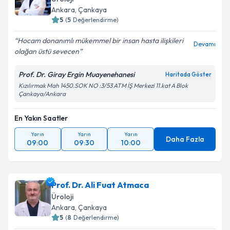
Ankara
, Çankaya
5
(
5
Değerlendirme)
Hocam donanımlı mükemmel bir insan hasta ilişkileri
Devamı
olağan üstü sevecen
Prof. Dr. Giray Ergin Muayenehanesi
Haritada Göster
Kızılırmak Mah 1450.SOK NO :3/53 ATM İŞ Merkezi 11.kat A Blok
Çankaya/Ankara
En Yakın Saatler
Yarın
Yarın
Yarın
Daha Fazla
09:00
09:30
10:00
Prof. Dr. Ali Fuat Atmaca
Üroloji
Ankara
, Çankaya
5
(
8
Değerlendirme)