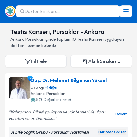
Doktor, klinik ara...
Testis Kanseri, Pursaklar - Ankara
Ankara
Pursaklar
içinde toplam
10
Testis Kanseri
uygulayan
doktor - uzman bulundu
Filtrele
Akıllı Sıralama
Doç. Dr. Mehmet Bilgehan Yüksel
Üroloji
+
1
diğer
Ankara
, Pursaklar
5
(
7
Değerlendirme)
Kahraman. Bilgisi yaklaşımı ve yöntemleriyle; fark
Devamı
yaratan ve en önemlisi...
A Life Sağlık Grubu - Pursaklar Hastanesi
Haritada Göster