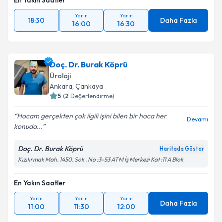
En Yakın Saatler
Yarın
Yarın
18:30
Daha Fazla
16:00
16:30
Doç. Dr. Burak Köprü
Üroloji
Ankara
, Çankaya
5
(
2
Değerlendirme)
Hocam gerçekten çok ilgili işini bilen bir hoca her
Devamı
konuda...
Doç. Dr. Burak Köprü
Haritada Göster
Kızılırmak Mah. 1450. Sok . No :3-53 ATM İş Merkezi Kat :11 A Blok
En Yakın Saatler
Yarın
Yarın
Yarın
Daha Fazla
11:00
11:30
12:00