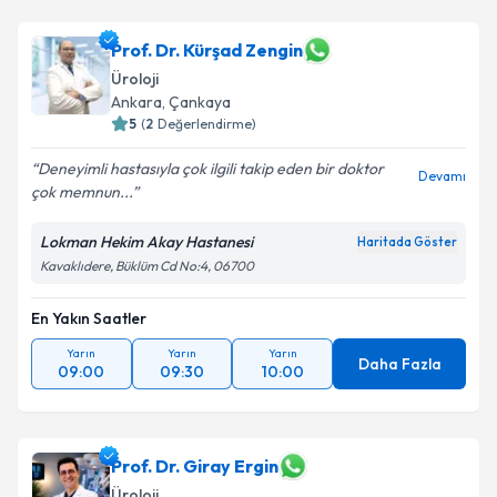
Prof. Dr. Kürşad Zengin
Üroloji
Ankara
, Çankaya
5
(
2
Değerlendirme)
Deneyimli hastasıyla çok ilgili takip eden bir doktor
Devamı
çok memnun...
Lokman Hekim Akay Hastanesi
Haritada Göster
Kavaklıdere, Büklüm Cd No:4, 06700
En Yakın Saatler
Yarın
Yarın
Yarın
Daha Fazla
09:00
09:30
10:00
Prof. Dr. Giray Ergin
Üroloji