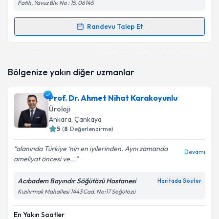
Fatih, Yavuz Blv. No : 15, 06145
Randevu Talep Et
Randevu Takvimi Talebi
Doç. Dr. Mehmet Bilgehan Yüksel
için randevu
Bölgenize yakın diğer uzmanlar
takvimi talebi oluşturun. Size bu uzmandan randevu
almanız için bir takvim hazırlandığında e-posta ile
bilgilendireceğiz.
Prof. Dr. Ahmet Nihat Karakoyunlu
Üroloji
E-posta Adresiniz
Ankara
, Çankaya
5
(
8
Değerlendirme)
alanında Türkiye ‘nin en iyilerinden. Aynı zamanda
Devamı
ameliyat öncesi ve...
Kişisel verilerimin işlenmesine ilişkin
Aydınlatma
Metni
'ni okudum ve kişisel verilerimin belirtilen
kapsamda işlenmesini kabul ediyorum.
Acıbadem Bayındır Söğütözü Hastanesi
Haritada Göster
Kızılırmak Mahallesi 1443 Cad. No:17 Söğütözü
Takvim Talebini Gönder
En Yakın Saatler