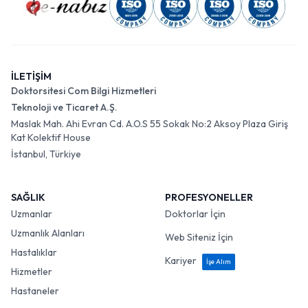
İLETİŞİM
Doktorsitesi Com Bilgi Hizmetleri
Teknoloji ve Ticaret A.Ş.
Maslak Mah. Ahi Evran Cd. A.O.S 55 Sokak No:2 Aksoy Plaza Giriş
Kat Kolektif House
İstanbul, Türkiye
SAĞLIK
PROFESYONELLER
Uzmanlar
Doktorlar İçin
Uzmanlık Alanları
Web Siteniz İçin
Hastalıklar
Kariyer
İşe Alım
Hizmetler
Hastaneler