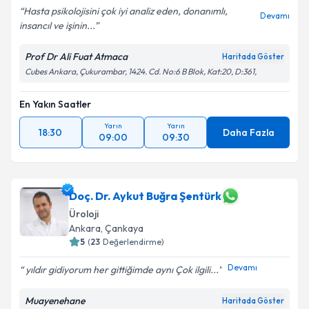
Hasta psikolojisini çok iyi analiz eden, donanımlı,
Devamı
insancıl ve işinin...
Prof Dr Ali Fuat Atmaca
Haritada Göster
Cubes Ankara, Çukurambar, 1424. Cd. No:6 B Blok, Kat:20, D:361,
En Yakın Saatler
Yarın
Yarın
18:30
Daha Fazla
09:00
09:30
Doç. Dr. Aykut Buğra Şentürk
Üroloji
Ankara
, Çankaya
5
(
23
Değerlendirme)
Devamı
yıldır gidiyorum her gittiğimde aynı Çok ilgili...
Muayenehane
Haritada Göster