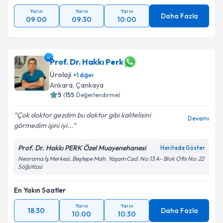
Yarın
Yarın
Yarın
Daha Fazla
09:00
09:30
10:00
Prof. Dr. Hakkı Perk
Üroloji
+
1
diğer
Ankara
, Çankaya
5
(
155
Değerlendirme)
Çok doktor gezdim bu doktor gibi kalitelisini
Devamı
görmedim işini iyi...
Prof. Dr. Hakkı PERK Özel Muayenehanesi
Haritada Göster
Neorama İş Merkezi, Beştepe Mah. Yaşam Cad. No:13 A- Blok Ofis No: 22
Söğütözü
En Yakın Saatler
Yarın
Yarın
18:30
Daha Fazla
10:00
10:30