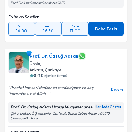
Prof Dr Aziz Sancar Sokak No:16/3
En Yakın Saatler
Yarın
Yarın
Yarın
Daha Fazla
16:00
16:30
17:00
Prof. Dr. Öztuğ Adsan
Üroloji
Ankara
, Çankaya
5
(
1
Değerlendirme)
Prostat kanseri dediler ist medicalpark ve koç
Devamı
üniversitesi hst Allah...
Prof. Dr. Öztuğ Adsan Üroloji Muayenehanesi
Haritada Göster
Çukurambar, Öğretmenler Cd. No:6, B blok Cubes Ankara 06510
Çankaya/Ankara