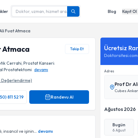
ikler
Blog
Kayıt Ol
 Ali Fuat Atmaca
Ücretsiz Ra
at Atmaca
Takip Et
Doktorsitesi.com
ik Cerrahi, Prostat Kanseri:
al Prostatektomi
devamı
Adres
8
Değerlendirme)
Prof Dr A
50) 811 52 19
Randevu Al
Ağustos 2026
Bugün
6 Ağust
 insancıl ve işinin...
devamı