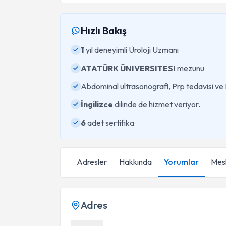
Hızlı Bakış
1
yıl deneyimli Üroloji Uzmanı
ATATÜRK ÜNIVERSITESI
mezunu
Abdominal ultrasonografi, Prp tedavisi v
İngilizce
dilinde de hizmet veriyor.
6
adet sertifika
Adresler
Hakkında
Yorumlar
Mesl
Adres