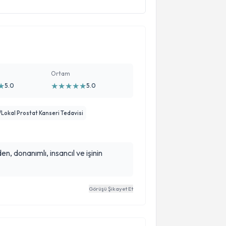
Ortam
★
★
★
★
★
★
5.0
5.0
/Lokal Prostat Kanseri Tedavisi
den, donanımlı, insancıl ve işinin
Görüşü Şikayet Et