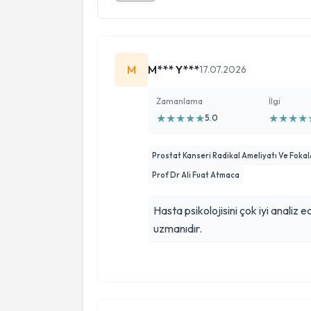
M
M*** Y***
17.07.2026
Zamanlama
İlgi
★
★
★
★
★
★
★
★
★
5.0
Prostat Kanseri Radikal Ameliyatı Ve Fokal
Prof Dr Ali Fuat Atmaca
Hasta psikolojisini çok iyi analiz e
uzmanıdır.