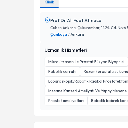
Klinik
Prof Dr Ali Fuat Atmaca
Cubes Ankara, Çukurambar, 1424. Cd. No:6 B
Çankaya
Ankara
/
Uzmanlık Hizmetleri
Mikroultrason İle Prostat Füzyon Biyopsisi
Robotik cerrahi
Rezum (prostata su buhar
Laparoskopik/Robotik Radikal Prostatektom
Mesane Kanseri Ameliyatı Ve Yapay Mesane
Prostat ameliyatları
Robotik böbrek kans