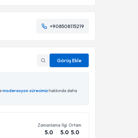
+908508115219
Görüş Ekle
ce
moderasyon sürecimiz
hakkında daha
Zamanlama
İlgi
Ortam
5.0
5.0
5.0