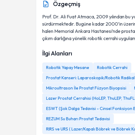
Özgeçmiş
Prof. Dr. Ali Fuat Atmaca, 2009 yılından bu ya
sürdürmektedir. Bugüne kadar 2000’in üzerin
halen Memorial Ankara Hastanesi’nde prostat
çıkım darlığına yönelik robotik cerrahi uygu
İlgi Alanları
Robotik Yapay Mesane
Robotik Cerrahi
Prostat Kanseri: Laparoskopik/Robotik Radika
Mikroultrason İle Prostat Füzyon Biyopsisi
Lazer Prostat Cerrahisi (HoLEP, ThuLEP, ThuF
ESWT (Şok Dalga Tedavisi - Cinsel Fonksiyon B
REZUM Su Buharı Prostat Tedavisi
RIRS ve URS ( Lazer/Kapalı Böbrek ve Böbrek Kan