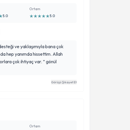
Ortam
★
★
★
★
★
★
5.0
5.0
 desteği ve yaklaşımıyla bana çok
nda hep yanımda hissettim. Allah
orlara çok ihtiyaç var. ” gönül
Görüşü Şikayet Et
Ortam