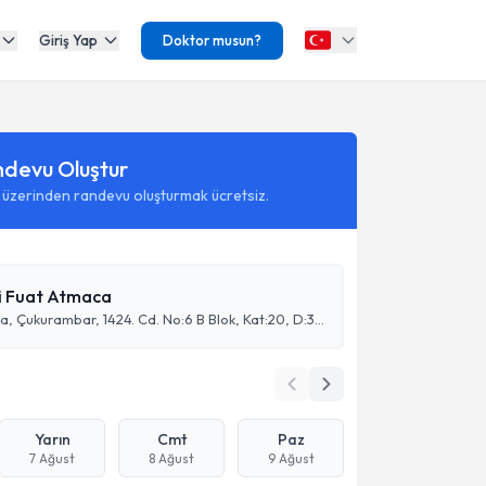
Giriş Yap
Doktor musun?
ndevu Oluştur
 üzerinden randevu oluşturmak ücretsiz.
li Fuat Atmaca
Cubes Ankara, Çukurambar, 1424. Cd. No:6 B Blok, Kat:20, D:361,
Yarın
Cmt
Paz
7 Ağust
8 Ağust
9 Ağust