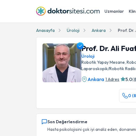
Uzmanlar
Klin
Anasayfa
Üroloji
Ankara
Prof. Dr.
Prof. Dr. Ali Fu
Üroloji
Robotik Yapay Mesane, Robot
Laparoskopik/Robotik Radik
Ankara
5.0
1 Adres
(
Prof. Dr. Ali Fuat Atmaca Profil Fotoğrafı
0 (8
Son Değerlendirme
Hasta psikolojisini çok iyi analiz eden, donanımlı,