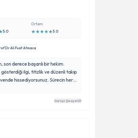
Ortam
★
★
★
★
★
★
5.0
5.0
rof Dr Ali Fuat Atmaca
, son derece başarılı bir hekim.
österdiği ilgi, titizlik ve düzenli takip
vende hissediyorsunuz. Sürecin her
estekleyici yaklaşımıyla gerçekten çok
a tavsiye ederim.
Görüşü Şikayet Et