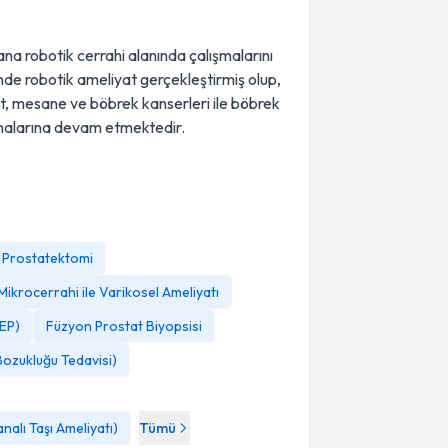
na robotik cerrahi alanında çalışmalarını
de robotik ameliyat gerçekleştirmiş olup,
, mesane ve böbrek kanserleri ile böbrek
lamalarına devam etmektedir.
l Prostatektomi
Mikrocerrahi ile Varikosel Ameliyatı
LEP)
Füzyon Prostat Biyopsisi
ozukluğu Tedavisi)
alı Taşı Ameliyatı)
Tümü