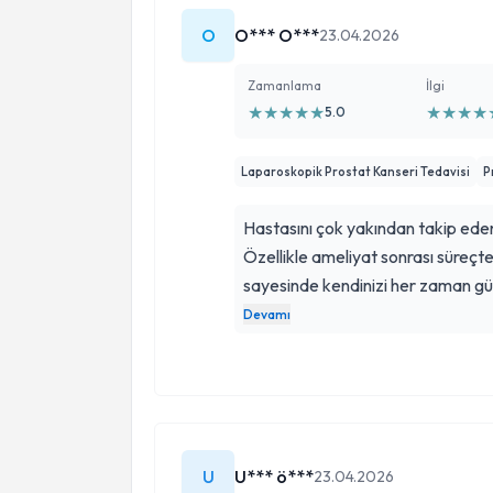
O
O*** O***
23.04.2026
Zamanlama
İlgi
★
★
★
★
★
★
★
★
★
5.0
Laparoskopik Prostat Kanseri Tedavisi
P
Hastasını çok yakından takip eden
Özellikle ameliyat sonrası süreçte g
sayesinde kendinizi her zaman gü
aşamasında ilgili, açıklayıcı ve d
Devamı
memnun kaldım. Gönül rahatlığıyl
U
U*** ö***
23.04.2026