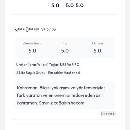
5.0
5.0
5.0
N*** Ü***
15.05.2026
Zamanlama
İlgi
Ortam
5.0
5.0
5.0
Üreter (İdrar Yolları ) Taşları URS Ve RIRC
A Life Sağlık Grubu - Pursaklar Hastanesi
Kahraman. Bilgisi yaklaşımı ve yöntemleriyle;
fark yaratan ve en önemlisi tedavi eden bir
kahraman. Sayınız çoğalsın hocam.
Şikayet Et