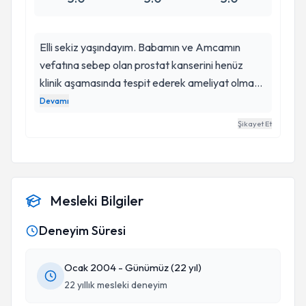
Elli sekiz yaşındayım. Babamın ve Amcamın
vefatına sebep olan prostat kanserini henüz
klinik aşamasında tespit ederek ameliyat olmamı
sağlayan, hiç yayılmadan bu hastalıktan
Devamı
kurtulmama yardımcı olan ve her türlü bilgiyi
Şikayet Et
sorduğumda bir dost gibi cevaplayan doktor...
Daha ne diyebilirim ki... B. Aldan
Mesleki Bilgiler
Deneyim Süresi
Ocak 2004 - Günümüz (22 yıl)
22 yıllık mesleki deneyim