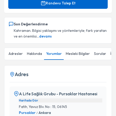
Randevu Talep Et
Son Değerlendirme
Kahraman. Bilgisi yaklaşımı ve yöntemleriyle; fark yaratan
ve en önemlisi...
devamı
Adresler
Hakkında
Yorumlar
Mesleki Bilgiler
Sorular
İçe
Adres
A Life Sağlık Grubu - Pursaklar Hastanesi
Haritada Gör
Fatih, Yavuz Blv. No : 15, 06145
Pursaklar
Ankara
/