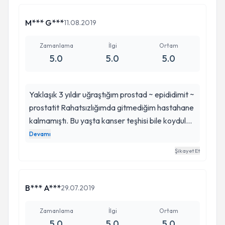
ilgisini, yol göstericiligini, personeli senkronize
şekilde sevk ve idare becerisiyle sorunlarımı
M*** G***
11.08.2019
çözme yolundaki görev aşkından dolayı
kendisine şükranlarımı sunuyorum. Ayrıca üroloji
Zamanlama
İlgi
Ortam
5.0
5.0
5.0
bölümünde görevli hastalığımın tedavisi için ilgi ve
alâkalarını esirgemeyen Sn. Doç. Dr. Mehmet
Bilgehan Yüksel'e, hemşire ve oda temizliğinden
Yaklaşık 3 yıldır uğraştığım prostad ~ epididimit ~
sorumlu arkadaşlara da çok teşekkür ederim.
prostatit Rahatsızlığımda gitmediğim hastahane
kalmamıştı. Bu yaşta kanser teşhisi bile koydular.
35 yaşındayım ve hayata yeniden tutunma mı
Devamı
sağlayan Değerli Hocama teşekkürlerimi bir
Şikayet Et
borç bilirim..
B*** A***
29.07.2019
Zamanlama
İlgi
Ortam
5.0
5.0
5.0