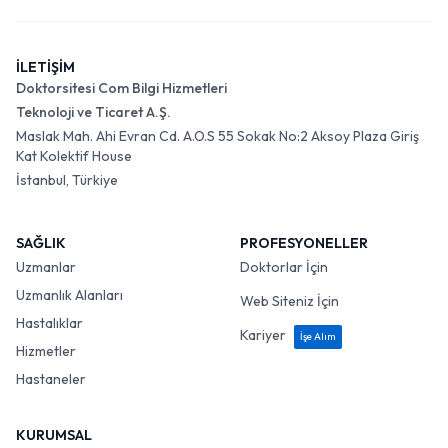
İLETİŞİM
Doktorsitesi Com Bilgi Hizmetleri
Teknoloji ve Ticaret A.Ş.
Maslak Mah. Ahi Evran Cd. A.O.S 55 Sokak No:2 Aksoy Plaza Giriş
Kat Kolektif House
İstanbul, Türkiye
SAĞLIK
PROFESYONELLER
Uzmanlar
Doktorlar İçin
Uzmanlık Alanları
Web Siteniz İçin
Hastalıklar
Kariyer
İşe Alım
Hizmetler
Hastaneler
KURUMSAL