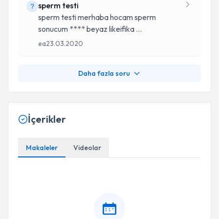
sperm testi
sperm testi merhaba hocam sperm
sonucum **** beyaz likeifika
...
ea
23.03.2020
Daha fazla soru
İçerikler
Makaleler
Videolar