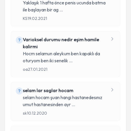
Yaklaşık 1 hafta önce penis ucunda batma
ile başlayan bir ag
...
KS
19.02.2021
Varioksel durumu nedir eşim hamile
kalirmi
Hocm selamun aleykum ben kapaklı da
oturyom ben iki senelik
...
oa
27.01.2021
selam lar saglar hocam
selam hocam şuan hangi hastanedesınız
umut hastanesinden ayr
...
sk
10.12.2020