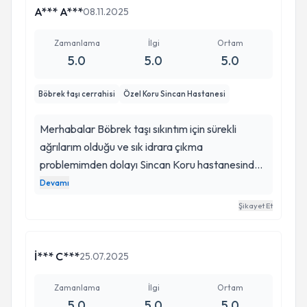
A*** A***
08.11.2025
Zamanlama
İlgi
Ortam
5.0
5.0
5.0
Böbrek taşı cerrahisi
Özel Koru Sincan Hastanesi
Merhabalar Böbrek taşı sıkıntım için sürekli
ağrılarım olduğu ve sık idrara çıkma
problemimden dolayı Sincan Koru hastanesinde
Dr Mehmet Bilgehan Yüksel hocamız ile tanıştım
Devamı
Gülen yüzü ve açıklayıcı anlatımıyla böbrek
Şikayet Et
taşımın mesaneye gelmeden üreter kanalında
sıkıştığını acil hareket alınmazsa böbrekte kalıcı
sorun olabileceğini söyledi Ameliyat konusunda
İ*** C***
25.07.2025
hemfikir olduk Hocamın desteğiyle ameliyat
başarılı geçti Hastane olarak doktor ve hemşire
Zamanlama
İlgi
Ortam
5.0
5.0
5.0