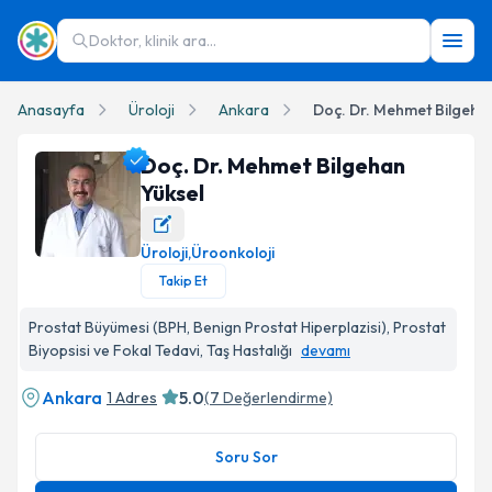
Doktor, klinik ara...
Anasayfa
Üroloji
Ankara
Doç. Dr. Mehmet Bilgeha
Doç. Dr. Mehmet Bilgehan
Yüksel
Üroloji
,
Üroonkoloji
Doç. Dr. Mehmet Bilgehan Yüksel Profil Fotoğrafı
Takip Et
Prostat Büyümesi (BPH, Benign Prostat Hiperplazisi), Prostat
Biyopsisi ve Fokal Tedavi, Taş Hastalığı
devamı
Ankara
5.0
1 Adres
(
7
Değerlendirme)
Soru Sor