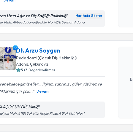
Devamı
Kişisel
okudum
an Uzun Ağız ve Diş Sağlığı Polikliniği
Haritada Göster
işlenm
ar Mah. Alibozdağanoğlu Bulv. No:42/B Seyhan Adana
Randevu T
Dt. Arzu 
Dt. Arzu Soygun
uzmandan ra
Pedodonti (Çocuk Diş Hekimliği)
posta ile bi
Adana
, Çukurova
5
(
3
Değerlendirme)
E-posta Ad
B
enebileceğimiz eller… İlginiz, sabrınız , güler yüzünüz ve
ıklarınız için çok...
Devamı
Kişisel
okudum
A&ÇOCUK DİŞ Kliniği
işlenm
elyali Mah. 81181 Sok Kibritoglu Plaza A Blok Kat:1 No: 1
Randevu T