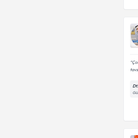
Çok
tav
Dt
Güz