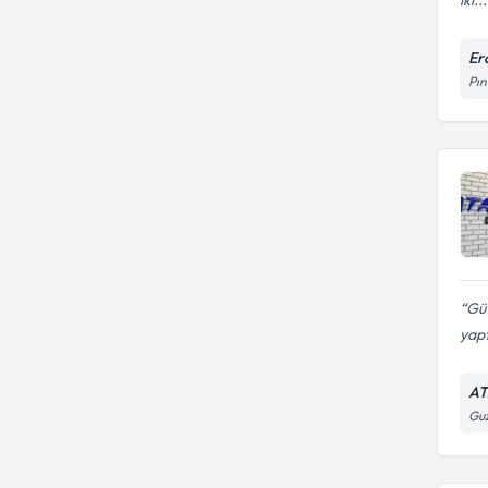
Erc
Pın
Güv
yapt
AT
Guz