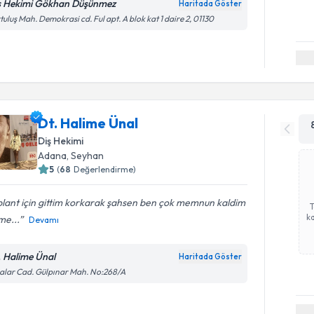
ş Hekimi Gökhan Düşünmez
Haritada Göster
tuluş Mah. Demokrasi cd. Ful apt. A blok kat 1 daire 2, 01130
Dt. Halime Ünal
Diş Hekimi
Adana
, Seyhan
5
(
68
Değerlendirme)
lant için gittim korkarak şahsen ben çok memnun kaldim
ka
me...
Devamı
. Halime Ünal
Haritada Göster
lar Cad. Gülpınar Mah. No:268/A