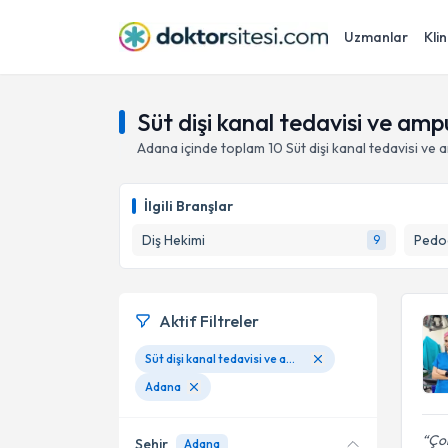
Uzmanlar
Klin
Süt dişi kanal tedavisi ve a
Adana
içinde toplam
10
Süt dişi kanal tedavisi v
İlgili Branşlar
Diş Hekimi
Pedod
9
Aktif Filtreler
Süt dişi kanal tedavisi ve amputasyonu
Adana
Çok
Şehir
Adana