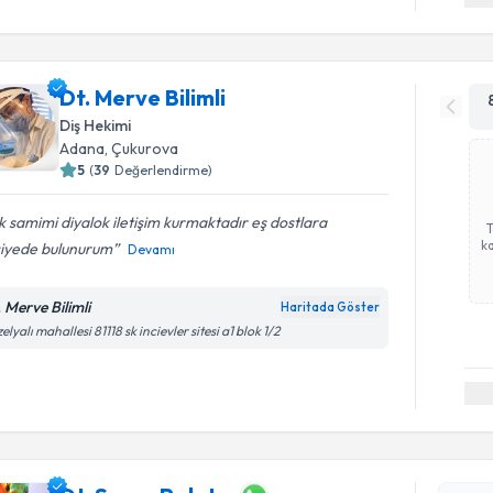
Dt. Merve Bilimli
Diş Hekimi
Adana
, Çukurova
5
(
39
Değerlendirme)
 samimi diyalok iletişim kurmaktadır eş dostlara
ka
siyede bulunurum
Devamı
. Merve Bilimli
Haritada Göster
elyalı mahallesi 81118 sk incievler sitesi a1 blok 1/2
Randevu T
Dt. Seren