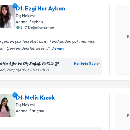
Dt. Ezgi N
Dt. Ezgi Nur Aykan
bu uzmandan
Diş Hekimi
posta ile bi
Adana
, Seyhan
5
(
7
Değerlendirme)
E-posta Ad
B
çekten çok tecrübeli birisi, kendisinden çok memnun
dım. Çevremdeki herkese...
Devamı
Kişisel
okudum
tfa Ağız Ve Diş Sağlığı Polikliniği
Haritada Göster
Randevu T
işlenm
arlı, Ziyapaşa Blv. 67-1 D:1, 01130
Dt. Melis 
uzmandan ra
Dt. Melis Kızak
posta ile bi
Diş Hekimi
E-posta Ad
Adana
, Sarıçam
B