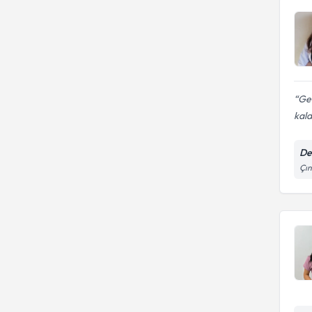
Ger
kal
Den
Çın