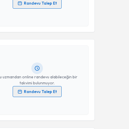
Randevu Talep Et
 verilerimin işlenmesine ilişkin
Aydınlatma Metni
'ni
 ve kişisel verilerimin belirtilen kapsamda
esini kabul ediyorum.
akvimi Talebi
Takvim Talebini Gönder
Soygun
için randevu takvimi talebi oluşturun. Size bu
ndevu almanız için bir takvim hazırlandığında e-
lgilendireceğiz.
resiniz
u uzmandan online randevu alabileceğin bir
takvimi bulunmuyor.
Randevu Talep Et
 verilerimin işlenmesine ilişkin
Aydınlatma Metni
'ni
 ve kişisel verilerimin belirtilen kapsamda
esini kabul ediyorum.
akvimi Talebi
Takvim Talebini Gönder