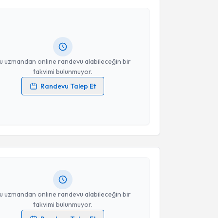
ur Aykan
için randevu takvimi talebi oluşturun. Size
 randevu almanız için bir takvim hazırlandığında e-
lgilendireceğiz.
resiniz
u uzmandan online randevu alabileceğin bir
takvimi bulunmuyor.
Randevu Talep Et
 verilerimin işlenmesine ilişkin
Aydınlatma Metni
'ni
 ve kişisel verilerimin belirtilen kapsamda
akvimi Talebi
esini kabul ediyorum.
Kızak
için randevu takvimi talebi oluşturun. Size bu
Takvim Talebini Gönder
ndevu almanız için bir takvim hazırlandığında e-
lgilendireceğiz.
resiniz
u uzmandan online randevu alabileceğin bir
takvimi bulunmuyor.