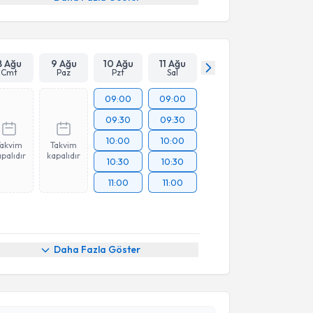
8 Ağu
9 Ağu
10 Ağu
11 Ağu
Cmt
Paz
Pzt
Sal
09:00
09:00
09:30
09:30
10:00
10:00
Takvim
Takvim
palıdır
kapalıdır
10:30
10:30
11:00
11:00
Daha Fazla Göster
akvimi Talebi
 Polater
için randevu takvimi talebi oluşturun. Size bu