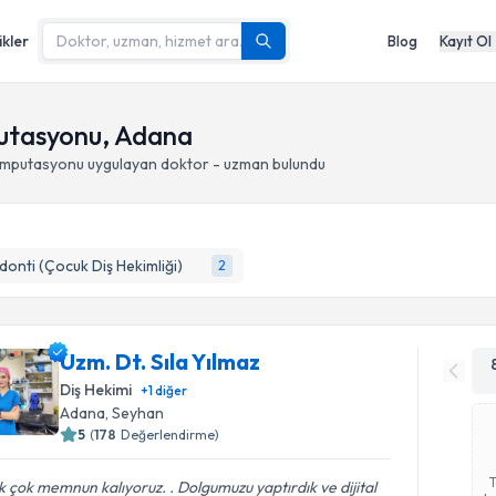
ikler
Blog
Kayıt Ol
mputasyonu, Adana
e amputasyonu
uygulayan doktor - uzman bulundu
onti (Çocuk Diş Hekimliği)
2
Uzm. Dt. Sıla Yılmaz
Diş Hekimi
+
1
diğer
Adana
, Seyhan
5
(
178
Değerlendirme)
 çok memnun kalıyoruz. . Dolgumuzu yaptırdık ve dijital