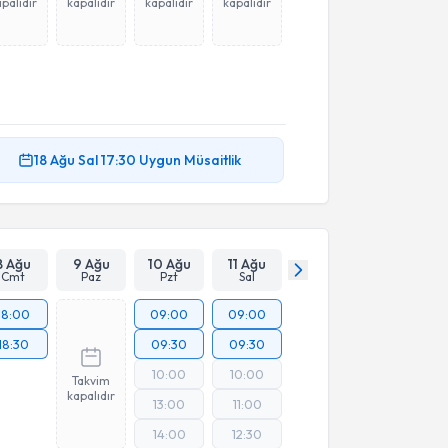
palıdır
kapalıdır
kapalıdır
kapalıdır
18 Ağu
Sal
17:30
Uygun Müsaitlik
8 Ağu
9 Ağu
10 Ağu
11 Ağu
Cmt
Paz
Pzt
Sal
18:00
09:00
09:00
18:30
09:30
09:30
10:00
10:00
Takvim
kapalıdır
13:00
11:00
14:00
12:30