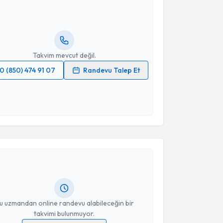
ndevu almanız için bir takvim hazırlandığında e-
lgilendireceğiz.
resiniz
Takvim mevcut değil.
0 (850) 474 91 07
Randevu Talep Et
 verilerimin işlenmesine ilişkin
Aydınlatma Metni
'ni
 ve kişisel verilerimin belirtilen kapsamda
esini kabul ediyorum.
akvimi Talebi
Takvim Talebini Gönder
 Güllüpınar
için randevu takvimi talebi oluşturun. Size
 randevu almanız için bir takvim hazırlandığında e-
lgilendireceğiz.
resiniz
u uzmandan online randevu alabileceğin bir
takvimi bulunmuyor.