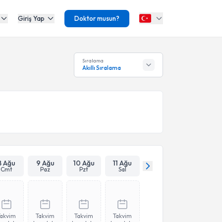
Giriş Yap
Doktor musun?
Sıralama
Akıllı Sıralama
8 Ağu
9 Ağu
10 Ağu
11 Ağu
Cmt
Paz
Pzt
Sal
Takvim
Takvim
Takvim
Takvim