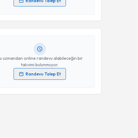
Randevu Talep Et
akvimi Talebi
 verilerimin işlenmesine ilişkin
Aydınlatma Metni
'ni
 ve kişisel verilerimin belirtilen kapsamda
esini kabul ediyorum.
 Manga
için randevu takvimi talebi oluşturun. Size bu
ndevu almanız için bir takvim hazırlandığında e-
lgilendireceğiz.
Takvim Talebini Gönder
resiniz
u uzmandan online randevu alabileceğin bir
takvimi bulunmuyor.
Randevu Talep Et
 verilerimin işlenmesine ilişkin
Aydınlatma Metni
'ni
 ve kişisel verilerimin belirtilen kapsamda
esini kabul ediyorum.
Takvim Talebini Gönder