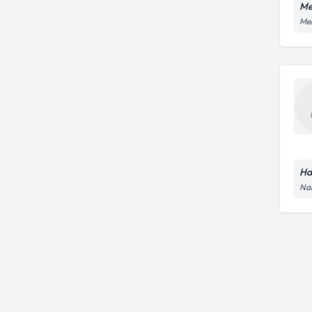
Me
Meh
Ha
Nam