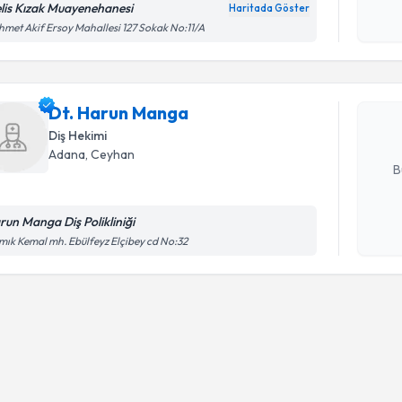
lis Kızak Muayenehanesi
Haritada Göster
Randevu T
Kişisel
met Akif Ersoy Mahallesi 127 Sokak No:11/A
okudum
işlenm
Dt. Harun
uzmandan ra
Dt. Harun Manga
posta ile bi
Diş Hekimi
E-posta Ad
Adana
, Ceyhan
B
run Manga Diş Polikliniği
Kişisel
ık Kemal mh. Ebülfeyz Elçibey cd No:32
okudum
işlenm