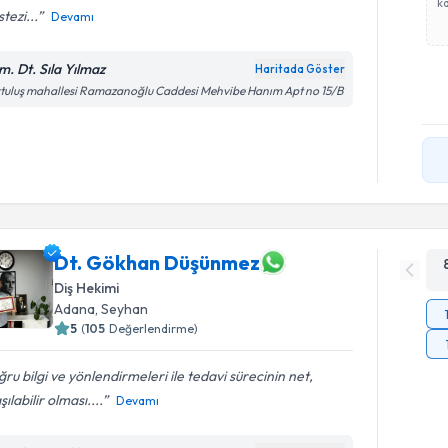
ka
tezi...
Devamı
m. Dt. Sıla Yılmaz
Haritada Göster
tuluş mahallesi Ramazanoğlu Caddesi Mehvibe Hanım Apt no 15/B
Dt. Gökhan Düşünmez
Diş Hekimi
Adana
, Seyhan
5
(
105
Değerlendirme)
ru bilgi ve yönlendirmeleri ile tedavi sürecinin net,
şılabilir olması....
Devamı