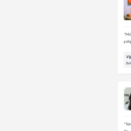
Mük
çal
Vip
Bah
Yar
iki...