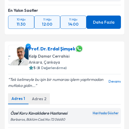
En Yakın Saatler
10 Ağu
11 Ağu
11 Ağu
Daha Fazla
11:30
12:00
14:00
Prof. Dr. Erdal Şimşek
Kalp Damar Cerrahisi
Ankara
,
Çankaya
5
(
8
Değerlendirme)
Tek kelimeyle bu işin bir numarası işlem yaptırmadan
Devamı
mutlaka gidin...
Adres
1
Adres
2
Özel Koru Kavaklıdere Hastanesi
Haritada Göster
Barbaros, Büklüm Cad.No:72 06680