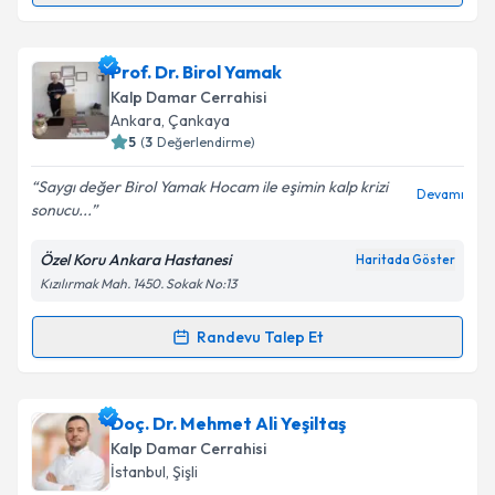
Metni
'ni okudum ve kişisel verilerimin belirtilen
kapsamda işlenmesini kabul ediyorum.
Op. Dr. Alper Erkin
için randevu takvimi talebi
Prof. Dr. Birol Yamak
oluşturun. Size bu uzmandan randevu almanız için bir
Kalp Damar Cerrahisi
Takvim Talebini Gönder
takvim hazırlandığında e-posta ile bilgilendireceğiz.
Ankara
,
Çankaya
5
(
3
Değerlendirme)
E-posta Adresiniz
Saygı değer Birol Yamak Hocam ile eşimin kalp krizi
Devamı
sonucu...
Özel Koru Ankara Hastanesi
Haritada Göster
Kişisel verilerimin işlenmesine ilişkin
Aydınlatma
Kızılırmak Mah. 1450. Sokak No:13
Metni
'ni okudum ve kişisel verilerimin belirtilen
kapsamda işlenmesini kabul ediyorum.
Randevu Talep Et
Randevu Takvimi Talebi
Takvim Talebini Gönder
Prof. Dr. Birol Yamak
için randevu takvimi talebi
Doç. Dr. Mehmet Ali Yeşiltaş
oluşturun. Size bu uzmandan randevu almanız için bir
Kalp Damar Cerrahisi
takvim hazırlandığında e-posta ile bilgilendireceğiz.
İstanbul
,
Şişli