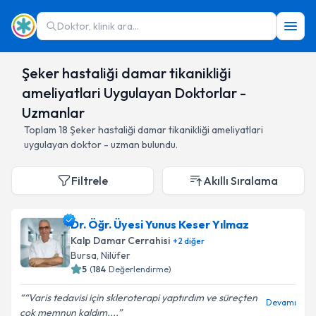
Doktor, klinik ara...
Şeker hastaliği damar tikanikliği
ameliyatlari Uygulayan Doktorlar -
Uzmanlar
Toplam
18
Şeker hastaliği damar tikanikliği ameliyatlari
uygulayan doktor - uzman bulundu.
Filtrele
Akıllı Sıralama
Dr. Öğr. Üyesi Yunus Keser Yılmaz
Kalp Damar Cerrahisi
+
2
diğer
Bursa
,
Nilüfer
5
(
184
Değerlendirme)
“Varis tedavisi için skleroterapi yaptırdım ve süreçten
Devamı
çok memnun kaldım....