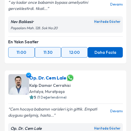
ay kadar once babamin bypass ameliyatini
Devamı
gerceklestirdi. tikali...
Nev Balıkesir
Haritada Göster
Paşaalanı Mah. 128. Sok No:20
En Yakın Saatler
11:00
11:30
12:00
Daha Fazla
Op. Dr. Cem Lale
Kalp Damar Cerrahisi
Antalya
,
Muratpaşa
5
(
1
Değerlendirme)
Cem hocaya babamın varisleri için gittik. Empati
Devamı
duygusu gelişmiş, hasta...
Op. Dr. Cem Lale
Haritada Göster