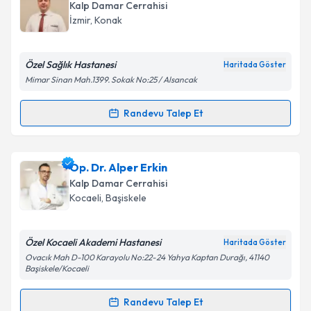
talebi oluşturun. Size bu uzmandan randevu almanız
Kalp Damar Cerrahisi
için bir takvim hazırlandığında e-posta ile
İzmir
,
Konak
bilgilendireceğiz.
E-posta Adresiniz
Özel Sağlık Hastanesi
Haritada Göster
Mimar Sinan Mah.1399. Sokak No:25 / Alsancak
Randevu Talep Et
Randevu Takvimi Talebi
Kişisel verilerimin işlenmesine ilişkin
Aydınlatma
Metni
'ni okudum ve kişisel verilerimin belirtilen
kapsamda işlenmesini kabul ediyorum.
Op. Dr. Alper Özbakkaloğlu
için randevu takvimi
Op. Dr. Alper Erkin
talebi oluşturun. Size bu uzmandan randevu almanız
Kalp Damar Cerrahisi
için bir takvim hazırlandığında e-posta ile
Takvim Talebini Gönder
Kocaeli
,
Başiskele
bilgilendireceğiz.
E-posta Adresiniz
Özel Kocaeli Akademi Hastanesi
Haritada Göster
Ovacık Mah D-100 Karayolu No:22-24 Yahya Kaptan Durağı, 41140
Başiskele/Kocaeli
Randevu Talep Et
Kişisel verilerimin işlenmesine ilişkin
Aydınlatma
Randevu Takvimi Talebi