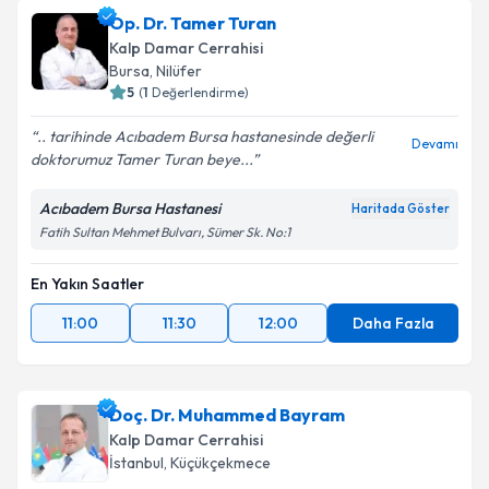
Op. Dr. Tamer Turan
Kalp Damar Cerrahisi
Bursa
,
Nilüfer
5
(
1
Değerlendirme)
.. tarihinde Acıbadem Bursa hastanesinde değerli
Devamı
doktorumuz Tamer Turan beye...
Acıbadem Bursa Hastanesi
Haritada Göster
Fatih Sultan Mehmet Bulvarı, Sümer Sk. No:1
En Yakın Saatler
11:00
11:30
12:00
Daha Fazla
Doç. Dr. Muhammed Bayram
Kalp Damar Cerrahisi
İstanbul
,
Küçükçekmece