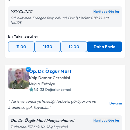
YKY CLINIC
Haritada Göster
Odunluk Mah. Erdoğan Binyücel Cad. Eker İş Merkezi B Blok 1. Kat
No:108
En Yakın Saatler
11:00
11:30
12:00
Daha Fazla
Op. Dr. Özgür Mart
Kalp Damar Cerrahisi
Muğla
,
Fethiye
4.9
(
12
Değerlendirme)
Varis ve venöz yetmezliği tedavisi görüyorum ve
Devamı
inanılmaz çok faydalı...
Op. Dr. Özgür Mart Muayenehanesi
Haritada Göster
Tuzla Mah. 572 Sok. No: 12 İç Kapı No:1