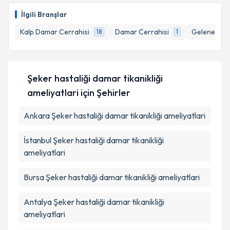
oluşturun. Size bu uzmandan randevu almanız için bir
İlgili Branşlar
takvim hazırlandığında e-posta ile bilgilendireceğiz.
Takvim Talebini Gönder
Kalp Damar Cerrahisi
Damar Cerrahisi
Geleneksel 
18
1
E-posta Adresiniz
Şeker hastaliği damar tikanikliği
Kişisel verilerimin işlenmesine ilişkin
Aydınlatma
ameliyatlari
için Şehirler
Metni
'ni okudum ve kişisel verilerimin belirtilen
kapsamda işlenmesini kabul ediyorum.
Ankara
Şeker hastaliği damar tikanikliği ameliyatlari
İstanbul
Şeker hastaliği damar tikanikliği
Takvim Talebini Gönder
ameliyatlari
Bursa
Şeker hastaliği damar tikanikliği ameliyatlari
Antalya
Şeker hastaliği damar tikanikliği
ameliyatlari