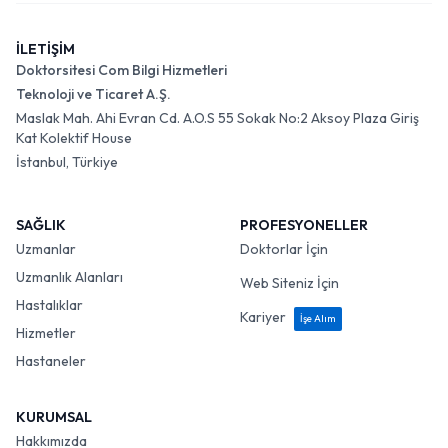
İLETİŞİM
Doktorsitesi Com Bilgi Hizmetleri
Teknoloji ve Ticaret A.Ş.
Maslak Mah. Ahi Evran Cd. A.O.S 55 Sokak No:2 Aksoy Plaza Giriş
Kat Kolektif House
İstanbul, Türkiye
SAĞLIK
PROFESYONELLER
Uzmanlar
Doktorlar İçin
Uzmanlık Alanları
Web Siteniz İçin
Hastalıklar
Kariyer
İşe Alım
Hizmetler
Hastaneler
KURUMSAL
Hakkımızda