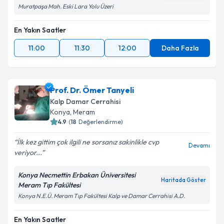
Muratpaşa Mah. Eski Lara Yolu Üzeri
En Yakın Saatler
11:00
11:30
12:00
Daha Fazla
Prof. Dr. Ömer Tanyeli
Kalp Damar Cerrahisi
Konya
,
Meram
4.9
(
18
Değerlendirme)
İlk kez gittim çok ilgili ne sorsanız sakinlikle cvp
Devamı
veriyor...
Konya Necmettin Erbakan Üniversitesi
Haritada Göster
Meram Tıp Fakültesi
Konya N.E.Ü. Meram Tıp Fakültesi Kalp ve Damar Cerrahisi A.D.
En Yakın Saatler