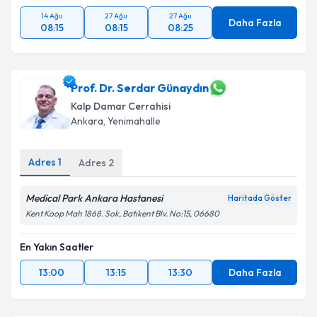
14 Ağu
27 Ağu
27 Ağu
Daha Fazla
08:15
08:15
08:25
Prof. Dr. Serdar Günaydın
Kalp Damar Cerrahisi
Ankara
,
Yenimahalle
Adres
1
Adres
2
Medical Park Ankara Hastanesi
Haritada Göster
Kent Koop Mah 1868. Sok, Batıkent Blv. No:15, 06680
En Yakın Saatler
13:00
13:15
13:30
Daha Fazla