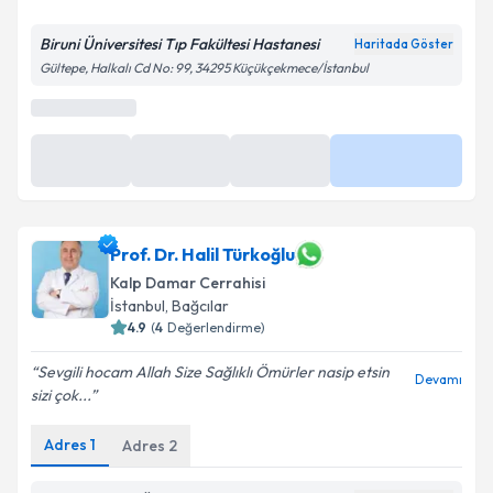
Biruni Üniversitesi Tıp Fakültesi Hastanesi
Haritada Göster
Gültepe, Halkalı Cd No: 99, 34295 Küçükçekmece/İstanbul
En Yakın Saatler
10:20
10:40
11:00
Daha Fazla
Prof. Dr. Halil Türkoğlu
Kalp Damar Cerrahisi
İstanbul
,
Bağcılar
4.9
(
4
Değerlendirme)
Sevgili hocam Allah Size Sağlıklı Ömürler nasip etsin
Devamı
sizi çok...
Adres
1
Adres
2