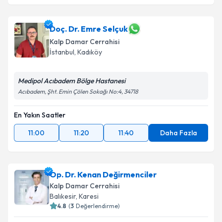
Doç. Dr. Emre Selçuk
Kalp Damar Cerrahisi
İstanbul
,
Kadıköy
Medipol Acıbadem Bölge Hastanesi
Acıbadem, Şht. Emin Çölen Sokağı No:4, 34718
En Yakın Saatler
11:00
11:20
11:40
Daha Fazla
Op. Dr. Kenan Değirmenciler
Kalp Damar Cerrahisi
Balıkesir
,
Karesi
4.8
(
3
Değerlendirme)