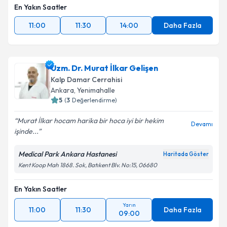
En Yakın Saatler
11:00
11:30
14:00
Daha Fazla
Uzm. Dr. Murat İlkar Gelişen
Kalp Damar Cerrahisi
Ankara
,
Yenimahalle
5
(
3
Değerlendirme)
Murat İlkar hocam harika bir hoca iyi bir hekim
Devamı
işinde...
Medical Park Ankara Hastanesi
Haritada Göster
Kent Koop Mah 1868. Sok, Batıkent Blv. No:15, 06680
En Yakın Saatler
Yarın
11:00
11:30
Daha Fazla
09:00