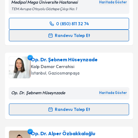
Medipol Mega Üniversite Hastanesi
Haritada Göster
TEM Avrupa Otoyolu Göztepe Çıkışı No: 1
0 (850) 811 32 74
Randevu Takvimi Talebi
Randevu Talep Et
Prof. Dr. Halil Türkoğlu
için randevu takvimi talebi
oluşturun. Size bu uzmandan randevu almanız için bir
Op. Dr. Şebnem Hüseynzade
takvim hazırlandığında e-posta ile bilgilendireceğiz.
Kalp Damar Cerrahisi
E-posta Adresiniz
İstanbul
,
Gaziosmanpaşa
Op. Dr. Şebnem Hüseynzade
Haritada Göster
Kişisel verilerimin işlenmesine ilişkin
Aydınlatma
Metni
'ni okudum ve kişisel verilerimin belirtilen
Randevu Talep Et
Randevu Takvimi Talebi
kapsamda işlenmesini kabul ediyorum.
Op. Dr. Şebnem Hüseynzade
için randevu takvimi
Op. Dr. Alper Özbakkaloğlu
Takvim Talebini Gönder