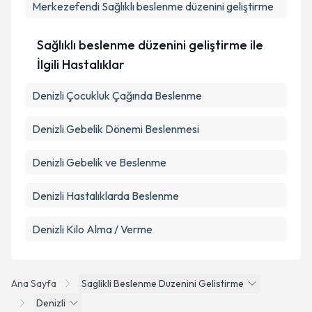
Merkezefendi
Metni
'ni okudum ve kişisel verilerimin belirtilen
Sağlıklı beslenme düzenini geliştirme
kapsamda işlenmesini kabul ediyorum.
Sağlıklı beslenme düzenini geliştirme ile
Takvim Talebini Gönder
İlgili Hastalıklar
Denizli Çocukluk Çağında Beslenme
Denizli Gebelik Dönemi Beslenmesi
Denizli Gebelik ve Beslenme
Denizli Hastalıklarda Beslenme
Denizli Kilo Alma / Verme
Ana Sayfa
Saglikli Beslenme Duzenini Gelistirme
Denizli