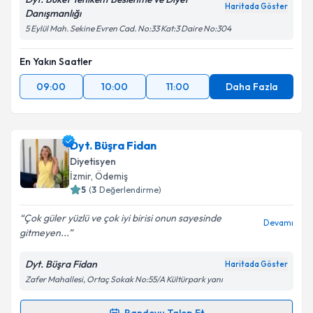
Haritada Göster
Danışmanlığı
5 Eylül Mah. Sekine Evren Cad. No:33 Kat:3 Daire No:304
En Yakın Saatler
09:00
10:00
11:00
Daha Fazla
Dyt. Büşra Fidan
Diyetisyen
İzmir
, Ödemiş
5
(
3
Değerlendirme)
Çok güler yüzlü ve çok iyi birisi onun sayesinde
Devamı
gitmeyen...
Dyt. Büşra Fidan
Haritada Göster
Zafer Mahallesi, Ortaç Sokak No:55/A Kültürpark yanı