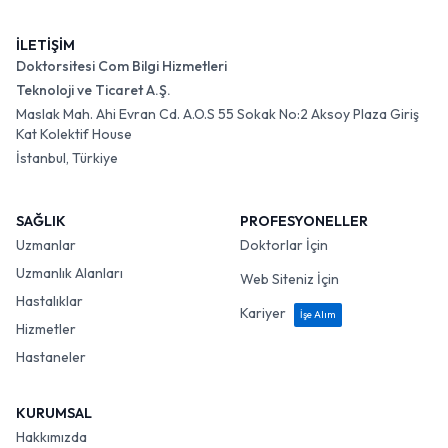
İLETİŞİM
Doktorsitesi Com Bilgi Hizmetleri
Teknoloji ve Ticaret A.Ş.
Maslak Mah. Ahi Evran Cd. A.O.S 55 Sokak No:2 Aksoy Plaza Giriş
Kat Kolektif House
İstanbul, Türkiye
SAĞLIK
PROFESYONELLER
Uzmanlar
Doktorlar İçin
Uzmanlık Alanları
Web Siteniz İçin
Hastalıklar
Kariyer
İşe Alım
Hizmetler
Hastaneler
KURUMSAL
Hakkımızda