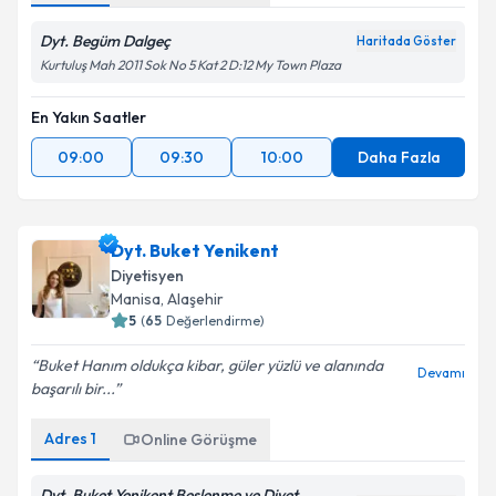
Takvim Talebini Gönder
Dyt. Begüm Dalgeç
Haritada Göster
Kurtuluş Mah 2011 Sok No 5 Kat 2 D:12 My Town Plaza
En Yakın Saatler
09:00
09:30
10:00
Daha Fazla
Dyt. Buket Yenikent
Diyetisyen
Manisa
, Alaşehir
5
(
65
Değerlendirme)
Buket Hanım oldukça kibar, güler yüzlü ve alanında
Devamı
başarılı bir...
Adres
1
Online Görüşme
Dyt. Buket Yenikent Beslenme ve Diyet