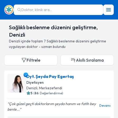
Doktor, klinik ara...
Sağlıklı beslenme düzenini geliştirme,
Denizli
Denizli
içinde toplam
7
Sağlıklı beslenme düzenini geliştirme
uygulayan doktor - uzman bulundu
Filtrele
Akıllı Sıralama
Dyt. Şeyda Pay Egertaş
Diyetisyen
Denizli
, Merkezefendi
5
(
86
Değerlendirme)
Çok güzel geçti doktorlarım şeyda hanım ve fatih bey
Devamı
benle...