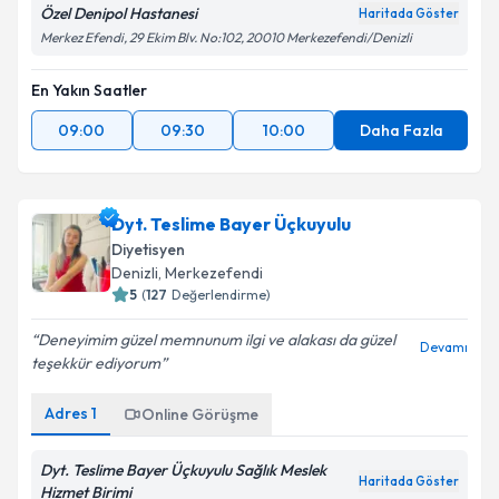
Özel Denipol Hastanesi
Haritada Göster
Merkez Efendi, 29 Ekim Blv. No:102, 20010 Merkezefendi/Denizli
En Yakın Saatler
09:00
09:30
10:00
Daha Fazla
Dyt. Teslime Bayer Üçkuyulu
Diyetisyen
Denizli
, Merkezefendi
5
(
127
Değerlendirme)
Deneyimim güzel memnunum ilgi ve alakası da güzel
Devamı
teşekkür ediyorum
Adres
1
Online Görüşme
Dyt. Teslime Bayer Üçkuyulu Sağlık Meslek
Haritada Göster
Hizmet Birimi