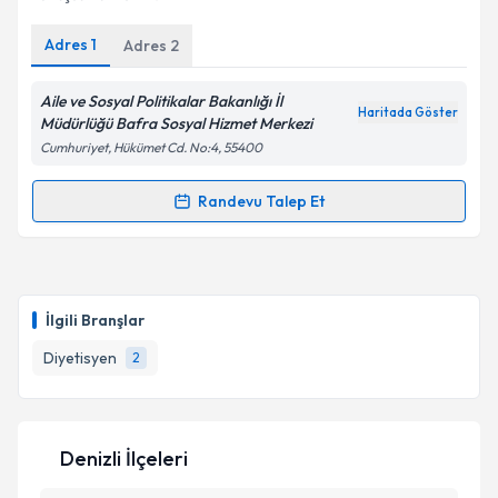
Adres
1
Adres
2
Kişisel verilerimin işlenmesine ilişkin
Aydınlatma
Metni
'ni okudum ve kişisel verilerimin belirtilen
kapsamda işlenmesini kabul ediyorum.
Aile ve Sosyal Politikalar Bakanlığı İl
Haritada Göster
Müdürlüğü Bafra Sosyal Hizmet Merkezi
Cumhuriyet, Hükümet Cd. No:4, 55400
Takvim Talebini Gönder
Randevu Talep Et
Randevu Takvimi Talebi
Dyt. Zübeyde Semiz
için randevu takvimi talebi
oluşturun. Size bu uzmandan randevu almanız için bir
İlgili Branşlar
takvim hazırlandığında e-posta ile bilgilendireceğiz.
Diyetisyen
2
E-posta Adresiniz
Denizli İlçeleri
Kişisel verilerimin işlenmesine ilişkin
Aydınlatma