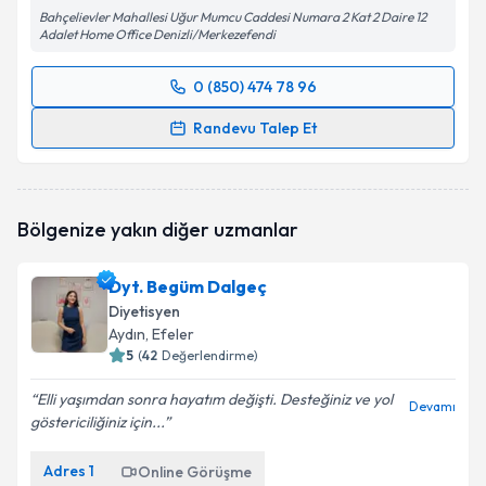
Bahçelievler Mahallesi Uğur Mumcu Caddesi Numara 2 Kat 2 Daire 12
Adalet Home Office Denizli/Merkezefendi
0 (850) 474 78 96
Randevu Takvimi Talebi
Randevu Talep Et
Dyt. Teslime Bayer Üçkuyulu
için randevu takvimi
talebi oluşturun. Size bu uzmandan randevu almanız
için bir takvim hazırlandığında e-posta ile
Bölgenize yakın diğer uzmanlar
bilgilendireceğiz.
E-posta Adresiniz
Dyt. Begüm Dalgeç
Diyetisyen
Aydın
, Efeler
5
(
42
Değerlendirme)
Kişisel verilerimin işlenmesine ilişkin
Aydınlatma
Elli yaşımdan sonra hayatım değişti. Desteğiniz ve yol
Metni
'ni okudum ve kişisel verilerimin belirtilen
Devamı
göstericiliğiniz için...
kapsamda işlenmesini kabul ediyorum.
Adres
1
Online Görüşme