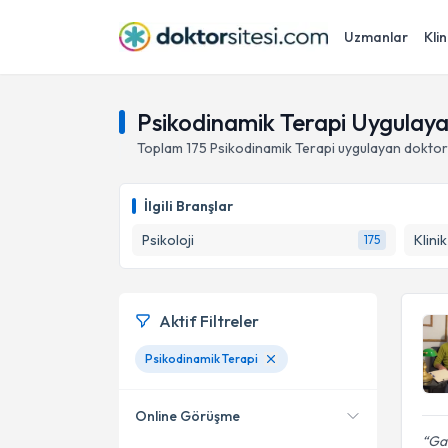
Uzmanlar
Klin
Psikodinamik Terapi Uygulay
Toplam
175
Psikodinamik Terapi
uygulayan doktor
İlgili Branşlar
Psikoloji
Klini
175
Aktif Filtreler
Psikodinamik Terapi
Online Görüşme
Gay