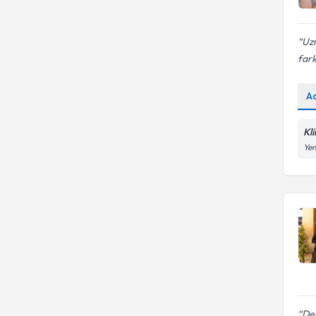
Uzm
fark
A
Kl
Yen
De