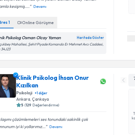
mla kesişmiş....
Devamı
dres
1
Online Görüşme
inik Psikolog Osman Olcay Yaman
Haritada Göster
çukbey Mahallesi, Şehit Piyade Komando Er Mehmet Avcı Caddesi,
 34J23
Klinik Psikolog İhsan Onur
Kızılkan
Psikoloji
+
1
diğer
Ankara
,
Çankaya
5
(
129
Değerlendirme)
ka
laşımı çözümlemeleri ses tonundaki sakinlik çok
unum iyi ki yollarımız...
Devamı