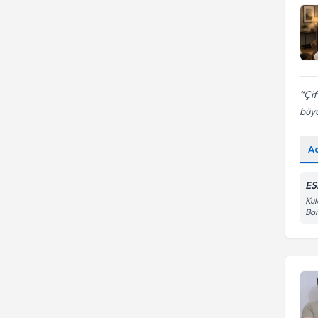
Çif
büyü
A
ES
Kul
Ban