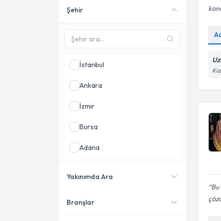
kon
Şehir
Online danışmanlık sunan
uzmanları göster
A
Uz
İstanbul
Kız
Ankara
İzmir
Bursa
Adana
Samsun
Yakınımda Ara
Bu 
Antalya
çöz
Branşlar
Konumuma yakın uzmanları
göster