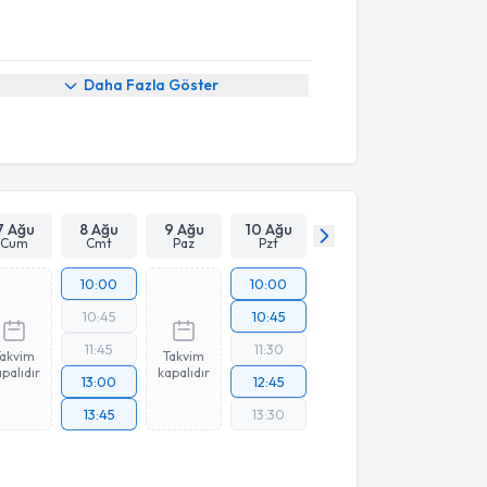
Daha Fazla Göster
7 Ağu
8 Ağu
9 Ağu
10 Ağu
Cum
Cmt
Paz
Pzt
10:00
10:00
10:45
10:45
11:45
11:30
Takvim
Takvim
palıdır
kapalıdır
13:00
12:45
13:45
13:30