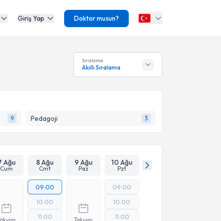
Giriş Yap
Doktor musun?
Sıralama
Akıllı Sıralama
Pedagoji
9
3
7 Ağu
8 Ağu
9 Ağu
10 Ağu
Cum
Cmt
Paz
Pzt
09:00
09:00
10:00
10:00
11:00
11:00
Takvim
Takvim