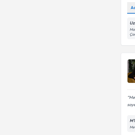
A
Uz
Mai
Ça
Me
saye
MY
Mev