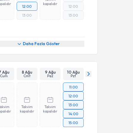
palıdır
kapalıdır
12:00
12:00
13:00
13:00
Online Görüşme
Daha Fazla Göster
7 Ağu
8 Ağu
9 Ağu
10 Ağu
Cum
Cmt
Paz
Pzt
11:00
12:00
13:00
Takvim
Takvim
Takvim
palıdır
kapalıdır
kapalıdır
14:00
15:00