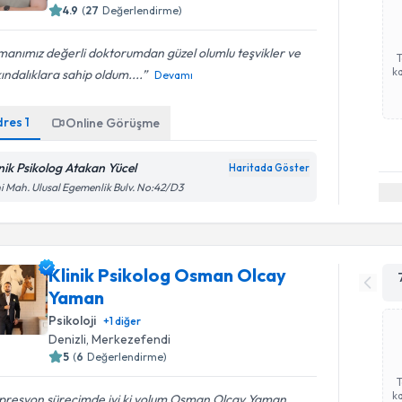
4.9
(
27
Değerlendirme)
anımız değerli doktorumdan güzel olumlu teşvikler ve
ka
ındalıklara sahip oldum....
Devamı
dres
1
Online Görüşme
inik Psikolog Atakan Yücel
Haritada Göster
i Mah. Ulusal Egemenlik Bulv. No:42/D3
Klinik Psikolog Osman Olcay
Yaman
Psikoloji
+
1
diğer
Denizli
,
Merkezefendi
5
(
6
Değerlendirme)
ka
presyon sürecimde iyi ki yolum Osman Olcay Yaman