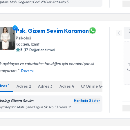
ütözü Mah. Söğütözü Cad. 2B Blok Kat:4 No:5
Psk. Gizem Sevim Karaman
Psikoloji
Kocaeli
,
İzmit
5
(
17
Değerlendirme)
 açıklayıcı ve rahatlatıcı tanıdığım için kendimi şanslı
ka
sediyorum.
Devamı
dres
1
Adres
2
Adres
3
Adres
4
Online Görüşme
ikolog Gizem Sevim
Haritada Göster
ya Kaptan Mah. Şehit Ergün Sk. No:53 Daire :9