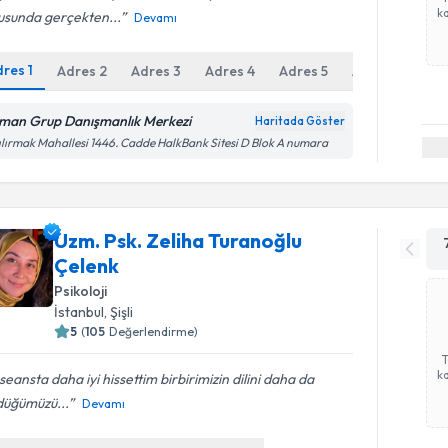
ka
usunda gerçekten...
Devamı
dres
1
Adres
2
Adres
3
Adres
4
Adres
5
Adres
6
man Grup Danışmanlık Merkezi
Haritada Göster
ılırmak Mahallesi 1446. Cadde HalkBank Sitesi D Blok A numara
Uzm. Psk. Zeliha Turanoğlu
Çelenk
Psikoloji
İstanbul
,
Şişli
5
(
105
Değerlendirme)
ka
seansta daha iyi hissettim birbirimizin dilini daha da
düğümüzü...
Devamı