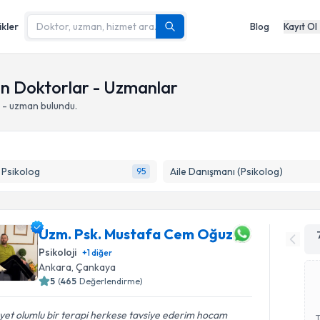
ikler
Blog
Kayıt Ol
an Doktorlar - Uzmanlar
 - uzman bulundu.
k Psikolog
Aile Danışmanı (Psikolog)
95
Uzm. Psk. Mustafa Cem Oğuz
Psikoloji
+
1
diğer
Ankara
,
Çankaya
5
(
465
Değerlendirme)
et olumlu bir terapi herkese tavsiye ederim hocam