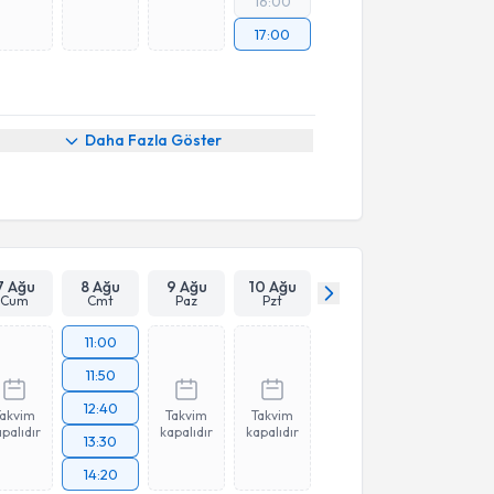
16:00
17:00
Daha Fazla Göster
7 Ağu
8 Ağu
9 Ağu
10 Ağu
Cum
Cmt
Paz
Pzt
11:00
11:50
12:40
Takvim
Takvim
Takvim
palıdır
kapalıdır
kapalıdır
13:30
14:20