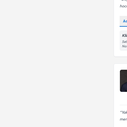
hoca
A
Kl
Sel
No:
Yak
memn