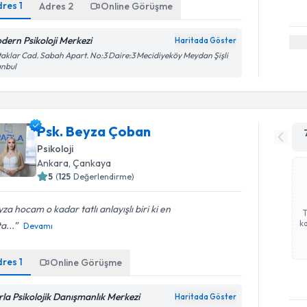
dres
1
Adres
2
Online Görüşme
dern Psikoloji Merkezi
Haritada Göster
aklar Cad. Sabah Apart. No:3 Daire:3 Mecidiyeköy Meydan Şişli
anbul
Psk. Beyza Çoban
Psikoloji
Ankara
,
Çankaya
5
(
125
Değerlendirme)
za hocam o kadar tatlı anlayışlı biri ki en
ka
a...
Devamı
dres
1
Online Görüşme
rla Psikolojik Danışmanlık Merkezi
Haritada Göster