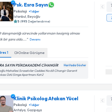
Psk. Esra Sayın
Psikoloji
+
1
diğer
İstanbul
,
Beyoğlu
5
(
995
Değerlendirme)
t danışmanlığı sürecinde yollarımızın kesişmiş olması
k bir şans oldu....
Devamı
dres
1
Online Görüşme
RA SAYIN PSİKOAKADEMİ CİHANGİR
Haritada Göster
oğlu Mahallesi Sıraselviler Caddesi No:68 Cihangir Garanti
kası Üstü Simge Apartmanı Kat:2
Klinik Psikolog Atakan Yücel
Psikoloji
+
1
diğer
Antalya
,
Gazipaşa