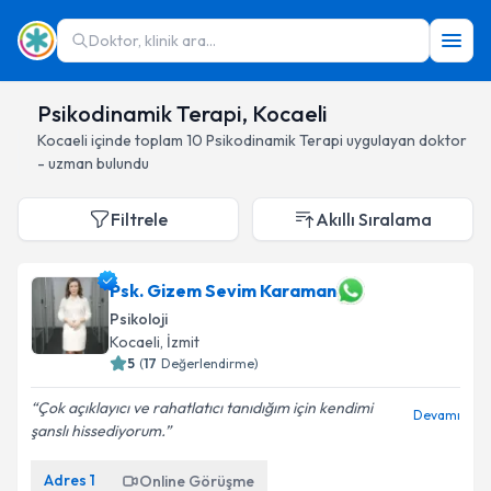
Doktor, klinik ara...
Psikodinamik Terapi, Kocaeli
Kocaeli
içinde toplam
10
Psikodinamik Terapi
uygulayan doktor
- uzman bulundu
Filtrele
Akıllı Sıralama
Psk. Gizem Sevim Karaman
Psikoloji
Kocaeli
, İzmit
5
(
17
Değerlendirme)
Çok açıklayıcı ve rahatlatıcı tanıdığım için kendimi
Devamı
şanslı hissediyorum.
Adres
1
Online Görüşme