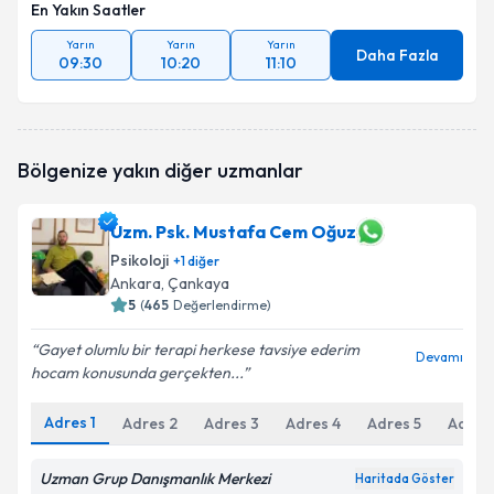
En Yakın Saatler
Yarın
Yarın
Yarın
Daha Fazla
09:30
10:20
11:10
Bölgenize yakın diğer uzmanlar
Uzm. Psk. Mustafa Cem Oğuz
Psikoloji
+
1
diğer
Ankara
, Çankaya
5
(
465
Değerlendirme)
Gayet olumlu bir terapi herkese tavsiye ederim
Devamı
hocam konusunda gerçekten...
Adres
1
Adres
2
Adres
3
Adres
4
Adres
5
Adres
Uzman Grup Danışmanlık Merkezi
Haritada Göster