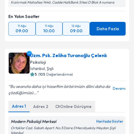
Kızılırmak Mahallesi 1446. Cadde HalkBank Sitesi D Blok A numara
En Yakın Saatler
11 Ağu
11 Ağu
12 Ağu
Daha Fazla
09:00
10:00
09:00
Uzm. Psk. Zeliha Turanoğlu Çelenk
Psikoloji
İstanbul
, Şişli
5
(
105
Değerlendirme)
Bu seansta daha iyi hissettim birbirimizin dilini daha da
Devamı
çözdüğümüzü...
Adres
1
Adres
2
Online Görüşme
Modern Psikoloji Merkezi
Haritada Göster
Ortaklar Cad. Sabah Apart. No:3 Daire:3 Mecidiyeköy Meydan Şişli
İstanbul