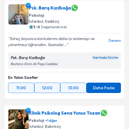
Psk. Barış Kızılboğa
Psikoloji
İstanbul
, Kadıköy
5
(
8
Değerlendirme)
Süreç boyunca korkularımı daha iyi anlamayı ve
Devamı
yönetmeyi öğrendim. Seanslar...
Psk. Barış Kızılboğa
Haritada Göster
Bostancı Emin Ali Paşa Caddesi
En Yakın Saatler
11:00
12:00
13:00
Daha Fazla
Klinik Psikolog Sena Yunus Tozan
Psikoloji
+
1
diğer
İstanbul
, Bakırköy