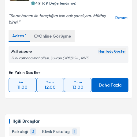
4.9
(
69
Değerlendirme)
Sena hanım ile tanıştığım icin cok şanslıyım. Müthiş
Devamı
birisi.
Adres
1
Online Görüşme
Psikohome
Haritada Göster
Zuhuratbaba Mahallesi, Şükran Çiftliği Sk., 49/3
En Yakın Saatler
Yarın
Yarın
Yarın
Daha Fazla
11:00
12:00
13:00
İlgili Branşlar
Psikoloji
Klinik Psikolog
3
1