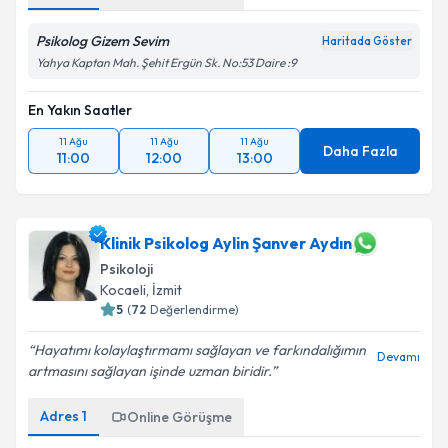
Psikolog Gizem Sevim
Haritada Göster
Yahya Kaptan Mah. Şehit Ergün Sk. No:53 Daire :9
En Yakın Saatler
11 Ağu
11 Ağu
11 Ağu
Daha Fazla
11:00
12:00
13:00
Klinik Psikolog Aylin Şanver Aydın
Psikoloji
Kocaeli
, İzmit
5
(
72
Değerlendirme)
Hayatımı kolaylaştırmamı sağlayan ve farkındalığımın
Devamı
artmasını sağlayan işinde uzman biridir.
Adres
1
Online Görüşme