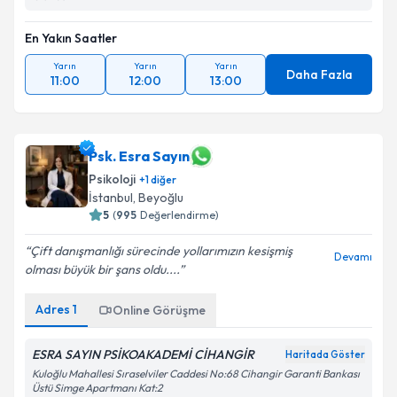
En Yakın Saatler
Yarın
Yarın
Yarın
Daha Fazla
11:00
12:00
13:00
Psk. Esra Sayın
Psikoloji
+
1
diğer
İstanbul
, Beyoğlu
5
(
995
Değerlendirme)
Çift danışmanlığı sürecinde yollarımızın kesişmiş
Devamı
olması büyük bir şans oldu....
Adres
1
Online Görüşme
ESRA SAYIN PSİKOAKADEMİ CİHANGİR
Haritada Göster
Kuloğlu Mahallesi Sıraselviler Caddesi No:68 Cihangir Garanti Bankası
Üstü Simge Apartmanı Kat:2