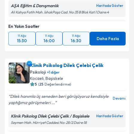
AŞA Eğitim & Danışmanlık
Haritada Göster
Ali Kahya Fatih Mah. İshakPaşa Cad. No:35 B Blok Kat:1 Daire:4
En Yakın Saatler
11 Ağu
11 Ağu
11 Ağu
Daha Fazla
15:30
16:00
16:30
Klinik Psikolog Dilek Çelebi Çelik
Psikoloji
+
1
diğer
Kocaeli
, Başiskele
5
(
25
Değerlendirme)
Dilek hanımla üç seneden beri görüşüyoruz kendisiyle
Devamı
yaptığımız görüşmeleri ...
Klinik Psikolog Dilek Çelebi Çelik / Başiskele
Haritada Göster
Seymen Mah. Hürriyet Caddesi No: 28/2 Daire:18