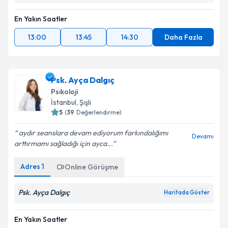
En Yakın Saatler
13:00
13:45
14:30
Daha Fazla
Psk. Ayça Dalgıç
Psikoloji
İstanbul
, Şişli
5
(
39
Değerlendirme)
aydır seanslara devam ediyorum farkındalığımı
Devamı
arttırmamı sağladığı için ayca...
Adres
1
Online Görüşme
Psk. Ayça Dalgıç
Haritada Göster
En Yakın Saatler