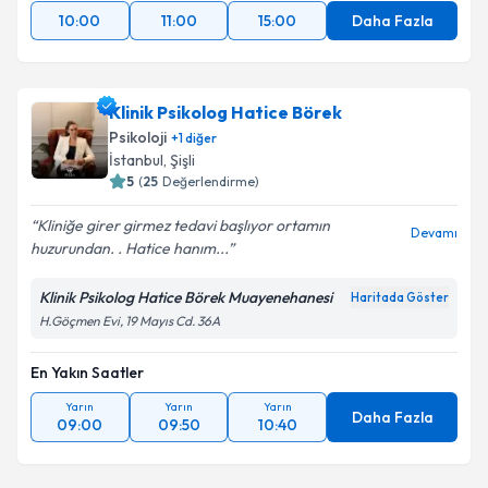
10:00
11:00
15:00
Daha Fazla
Klinik Psikolog Hatice Börek
Psikoloji
+
1
diğer
İstanbul
, Şişli
5
(
25
Değerlendirme)
Kliniğe girer girmez tedavi başlıyor ortamın
Devamı
huzurundan. . Hatice hanım...
Klinik Psikolog Hatice Börek Muayenehanesi
Haritada Göster
H.Göçmen Evi, 19 Mayıs Cd. 36A
En Yakın Saatler
Yarın
Yarın
Yarın
Daha Fazla
09:00
09:50
10:40