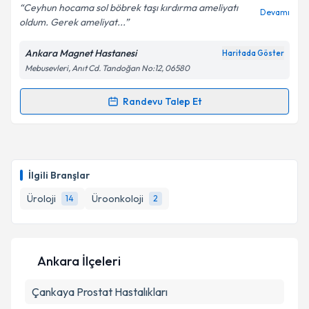
E-posta Adresiniz
Ceyhun hocama sol böbrek taşı kırdırma ameliyatı
Devamı
oldum. Gerek ameliyat...
Ankara Magnet Hastanesi
Haritada Göster
Mebusevleri, Anıt Cd. Tandoğan No:12, 06580
Kişisel verilerimin işlenmesine ilişkin
Aydınlatma
Metni
'ni okudum ve kişisel verilerimin belirtilen
kapsamda işlenmesini kabul ediyorum.
Randevu Talep Et
Randevu Takvimi Talebi
Takvim Talebini Gönder
Op. Dr. Jeyhun Hasanov
için randevu takvimi talebi
oluşturun. Size bu uzmandan randevu almanız için bir
İlgili Branşlar
takvim hazırlandığında e-posta ile bilgilendireceğiz.
Üroloji
Üroonkoloji
14
2
E-posta Adresiniz
Ankara İlçeleri
Kişisel verilerimin işlenmesine ilişkin
Aydınlatma
Çankaya
Metni
Prostat Hastalıkları
'ni okudum ve kişisel verilerimin belirtilen
kapsamda işlenmesini kabul ediyorum.