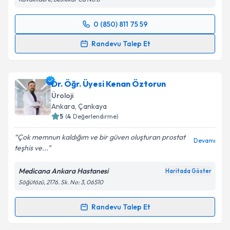
0 (850) 811 75 59
Randevu Takvimi Talebi
Randevu Talep Et
Prof. Dr. Ziya Akbulut
için randevu takvimi talebi
oluşturun. Size bu uzmandan randevu almanız için bir
Dr. Öğr. Üyesi Kenan Öztorun
takvim hazırlandığında e-posta ile bilgilendireceğiz.
Üroloji
E-posta Adresiniz
Ankara
, Çankaya
5
(
4
Değerlendirme)
Çok memnun kaldığım ve bir güven oluşturan prostat
Devamı
teşhis ve...
Kişisel verilerimin işlenmesine ilişkin
Aydınlatma
Metni
'ni okudum ve kişisel verilerimin belirtilen
Medicana Ankara Hastanesi
Haritada Göster
kapsamda işlenmesini kabul ediyorum.
Söğütözü, 2176. Sk. No: 3, 06510
Takvim Talebini Gönder
Randevu Talep Et
Randevu Takvimi Talebi