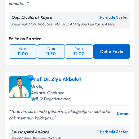
konuda...
Doç. Dr. Burak Köprü
Haritada Göster
Kızılırmak Mah. 1450. Sok . No :3-53 ATM İş Merkezi Kat :11 A Blok
En Yakın Saatler
Yarın
Yarın
Yarın
Daha Fazla
11:00
11:30
12:00
Prof. Dr. Ziya Akbulut
Üroloji
Ankara
, Çankaya
5
(
2
Değerlendirme)
Tedavim sürecinde göstermiş olduğu ilgi ve alakadan
Devamı
çok memnun kaldığım...
Liv Hospital Ankara
Haritada Göster
Kavaklıdere, Bestekar Cd No:8