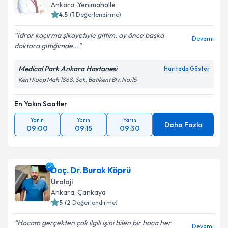
Ankara
, Yenimahalle
4.5
(
1
Değerlendirme)
İdrar kaçırma şikayetiyle gittim. ay önce başka
Devamı
doktora gittiğimde...
Medical Park Ankara Hastanesi
Haritada Göster
Kent Koop Mah 1868. Sok, Batıkent Blv. No:15
En Yakın Saatler
Yarın
Yarın
Yarın
Daha Fazla
09:00
09:15
09:30
Doç. Dr. Burak Köprü
Üroloji
Ankara
, Çankaya
5
(
2
Değerlendirme)
Hocam gerçekten çok ilgili işini bilen bir hoca her
Devamı