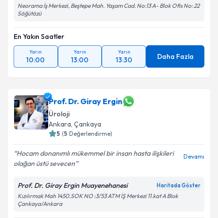
Neorama İş Merkezi, Beştepe Mah. Yaşam Cad. No:13 A- Blok Ofis No: 22
Söğütözü
En Yakın Saatler
Yarın
Yarın
Yarın
Daha Fazla
10:00
13:00
13:30
Prof. Dr. Giray Ergin
Üroloji
Ankara
, Çankaya
5
(
5
Değerlendirme)
Hocam donanımlı mükemmel bir insan hasta ilişkileri
Devamı
olağan üstü sevecen
Prof. Dr. Giray Ergin Muayenehanesi
Haritada Göster
Kızılırmak Mah 1450.SOK NO :3/53 ATM İŞ Merkezi 11.kat A Blok
Çankaya/Ankara