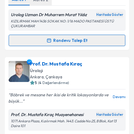
Kişisel verilerimin işlenmesine ilişkin
Aydınlatma
Metni
'ni okudum ve kişisel verilerimin belirtilen
kapsamda işlenmesini kabul ediyorum.
Urolog Uzman Dr Muharrem Murat Yıldız
Haritada Göster
KIZILIRMAK MAH 1436 SOKAK NO: 1/16 MADO PASTANESİ ÜSTÜ
ÇUKURAMBAR
Takvim Talebini Gönder
Randevu Talep Et
Randevu Takvimi Talebi
Op. Dr. Muharrem Murat Yıldız
için randevu takvimi
Prof. Dr. Mustafa Kıraç
talebi oluşturun. Size bu uzmandan randevu almanız
Üroloji
için bir takvim hazırlandığında e-posta ile
Ankara
, Çankaya
bilgilendireceğiz.
5
(
4
Değerlendirme)
E-posta Adresiniz
Böbrek ve mesane her ikisi de kritik lokasyonlarda ve
Devamı
büyük...
Prof. Dr. Mustafa Kıraç Muayenehanesi
Haritada Göster
1071 Ankara Plaza, Kızılırmak Mah. 1443. Cadde No:25, B Blok, Kat 13
Kişisel verilerimin işlenmesine ilişkin
Aydınlatma
Daire 101
Metni
'ni okudum ve kişisel verilerimin belirtilen