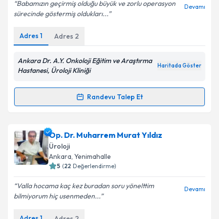
E-posta Adresiniz
Babamızın geçirmiş olduğu büyük ve zorlu operasyon
Devamı
sürecinde göstermiş oldukları...
Adres
1
Adres
2
Kişisel verilerimin işlenmesine ilişkin
Aydınlatma
Metni
'ni okudum ve kişisel verilerimin belirtilen
Ankara Dr. A.Y. Onkoloji Eğitim ve Araştırma
Haritada Göster
kapsamda işlenmesini kabul ediyorum.
Hastanesi, Üroloji Kliniği
Randevu Talep Et
Takvim Talebini Gönder
Randevu Takvimi Talebi
Prof. Dr. Nurullah Hamidi
için randevu takvimi talebi
Op. Dr. Muharrem Murat Yıldız
oluşturun. Size bu uzmandan randevu almanız için bir
Üroloji
takvim hazırlandığında e-posta ile bilgilendireceğiz.
Ankara
, Yenimahalle
5
(
22
Değerlendirme)
E-posta Adresiniz
Valla hocama kaç kez buradan soru yönelttim
Devamı
bilmiyorum hiç usenmeden...
Adres
1
Adres
2