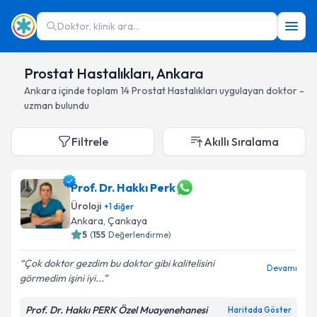
Doktor, klinik ara...
Prostat Hastalıkları, Ankara
Ankara
içinde toplam
14
Prostat Hastalıkları
uygulayan doktor -
uzman bulundu
Filtrele
Akıllı Sıralama
Prof. Dr. Hakkı Perk
Üroloji
+
1
diğer
Ankara
, Çankaya
5
(
155
Değerlendirme)
Çok doktor gezdim bu doktor gibi kalitelisini
Devamı
görmedim işini iyi...
Prof. Dr. Hakkı PERK Özel Muayenehanesi
Haritada Göster