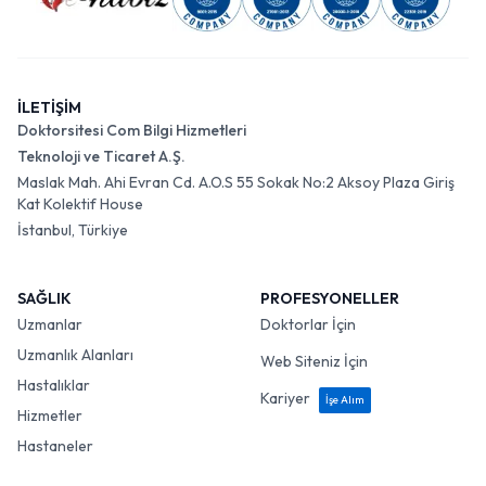
İLETİŞİM
Doktorsitesi Com Bilgi Hizmetleri
Teknoloji ve Ticaret A.Ş.
Maslak Mah. Ahi Evran Cd. A.O.S 55 Sokak No:2 Aksoy Plaza Giriş
Kat Kolektif House
İstanbul, Türkiye
SAĞLIK
PROFESYONELLER
Uzmanlar
Doktorlar İçin
Uzmanlık Alanları
Web Siteniz İçin
Hastalıklar
Kariyer
İşe Alım
Hizmetler
Hastaneler