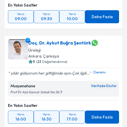
En Yakın Saatler
Yarın
Yarın
Yarın
Daha Fazla
09:00
09:30
10:00
Doç. Dr. Aykut Buğra Şentürk
Üroloji
Ankara
, Çankaya
5
(
23
Değerlendirme)
Devamı
yıldır gidiyorum her gittiğimde aynı Çok ilgili...
Muayenehane
Haritada Göster
Prof Dr Aziz Sancar Sokak No:16/3
En Yakın Saatler
Yarın
Yarın
Yarın
Daha Fazla
16:00
16:30
17:00