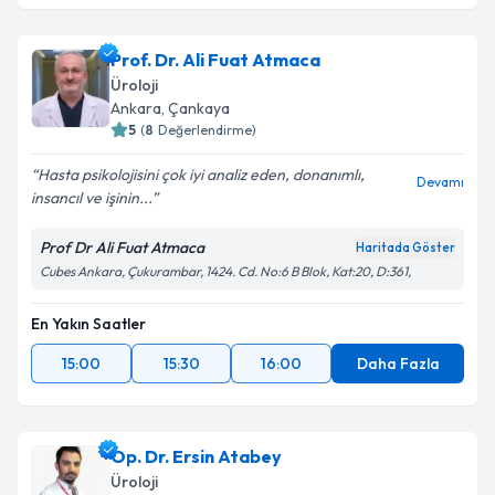
Prof. Dr. Ali Fuat Atmaca
Üroloji
Ankara
, Çankaya
5
(
8
Değerlendirme)
Hasta psikolojisini çok iyi analiz eden, donanımlı,
Devamı
insancıl ve işinin...
Prof Dr Ali Fuat Atmaca
Haritada Göster
Cubes Ankara, Çukurambar, 1424. Cd. No:6 B Blok, Kat:20, D:361,
En Yakın Saatler
15:00
15:30
16:00
Daha Fazla
Op. Dr. Ersin Atabey
Üroloji