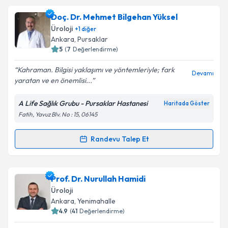
Dr. Öğr. Üyesi Kenan Öztorun
için randevu takvimi
Doç. Dr. Mehmet Bilgehan Yüksel
talebi oluşturun. Size bu uzmandan randevu almanız
Üroloji
+
1
diğer
için bir takvim hazırlandığında e-posta ile
Ankara
, Pursaklar
bilgilendireceğiz.
5
(
7
Değerlendirme)
E-posta Adresiniz
Kahraman. Bilgisi yaklaşımı ve yöntemleriyle; fark
Devamı
yaratan ve en önemlisi...
A Life Sağlık Grubu - Pursaklar Hastanesi
Haritada Göster
Fatih, Yavuz Blv. No : 15, 06145
Kişisel verilerimin işlenmesine ilişkin
Aydınlatma
Metni
'ni okudum ve kişisel verilerimin belirtilen
kapsamda işlenmesini kabul ediyorum.
Randevu Talep Et
Randevu Takvimi Talebi
Takvim Talebini Gönder
Doç. Dr. Mehmet Bilgehan Yüksel
için randevu
Prof. Dr. Nurullah Hamidi
takvimi talebi oluşturun. Size bu uzmandan randevu
Üroloji
almanız için bir takvim hazırlandığında e-posta ile
Ankara
, Yenimahalle
bilgilendireceğiz.
4.9
(
41
Değerlendirme)