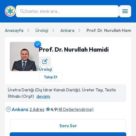
Doktor, klinik ara...
Anasayfa
Üroloji
Ankara
Prof. Dr. Nurullah Hamidi
Prof. Dr. Nurullah Hamidi
Üroloji
Prof. Dr. Nurullah Hamidi Profil Fotoğrafı
Takip Et
Üretra Darlığı (Dış İdrar Kanalı Darlığı), Üreter Taşı, Testis
İltihabı (Orşit)
devamı
Ankara
4.9
2 Adres
(
41
Değerlendirme)
Soru Sor