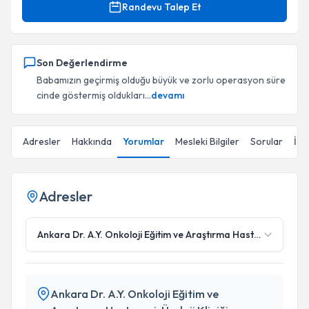
Randevu Talep Et
Son Değerlendirme
Babamızın geçirmiş olduğu büyük ve zorlu operasyon süre
cinde göstermiş oldukları...
devamı
Adresler
Hakkında
Yorumlar
Mesleki Bilgiler
Sorular
İçe
Adresler
Ankara Dr. A.Y. Onkoloji Eğitim ve Araştırma Hastanesi, Üroloji
Ankara Dr. A.Y. Onkoloji Eğitim ve