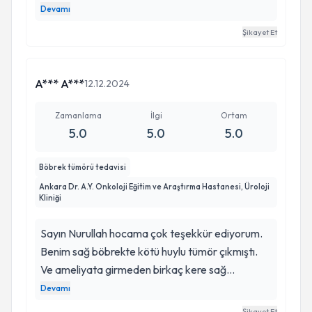
mesanemin alınması gerektiği söylenildi ve 8
Devamı
saate yakın bir ameliyat olacağı ve riskleri
Şikayet Et
anlatıldı Tabi bu arada ben tanıdığım birimlere
tahlillerimi yolladım hepsi aynı şeyi söyledi
ameliyat oldum 15 gün oldu şükür Allaha her
A*** A***
12.12.2024
geçen gün daha iyiye gidiyorum Nurullah hocam
her şeyle dörtdörtlük ilgileniyor kendisine çok
Zamanlama
İlgi
Ortam
5.0
5.0
5.0
teşekkür ederim Allah ondan razı olsun
Böbrek tümörü tedavisi
Ankara Dr. A.Y. Onkoloji Eğitim ve Araştırma Hastanesi, Üroloji
Kliniği
Sayın Nurullah hocama çok teşekkür ediyorum.
Benim sağ böbrekte kötü huylu tümör çıkmıştı.
Ve ameliyata girmeden birkaç kere sağ
böbreğini alabiliriz ama ben elimden geleni yapıp
Devamı
böbreğine dokunmamaya çalışacam dedi ve
Şikayet Et