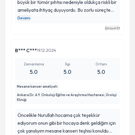
büyük bir tümör pıhtısı nedeniyle oldukça riskli bir
ameliyata ihtiyaç duyuyordu. Bu zorlu süreçte
Doç. Dr. Nurullah Hamidi hem hekimliği hem de
Devamı
insani yaklaşımı bize güven verdi. Ameliyatı
Şikayet Et
büyük bir başarıyla gerçekleştirdi ve babamı
sağlığına kavuşturdu. Gerek tıbbi bilgi birikimi
gerekse sürecin her aşamasındaki desteği için
B*** C***
19.12.2024
kendisine minnettarız. Böyle donanımlı, güven
veren bir hekime rastladığımız için çok şanslıyız.
Zamanlama
İlgi
Ortam
5.0
5.0
5.0
Kendisine ve ekibine gönülden teşekkür ederiz.
Mesane kanser ameliyatı
Ankara Dr. A.Y. Onkoloji Eğitim ve Araştırma Hastanesi, Üroloji
Kliniği
Öncelikle Nurullah hocama çok teşekkür
ediyorum onun gibi bir hocaya denk geldiğim için
çok şanslıyım mesane kanseri teşhisi konuldu