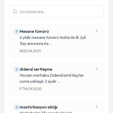
Mesane tümörü
6 yildir mesane tümörü teshisi ile ilk 2yil
3ay ara sonra 6a
...
Nİ
22.04.2021
dideral sertleşme
Hocam merhaba.Dideral isimli ilaçtan
sonra yaklaşık 2 aydır
...
FT
14.09.2020
mastürbasyon sıklığı