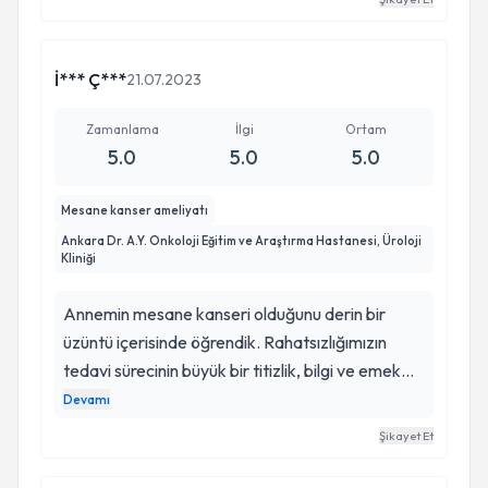
dediğini de yaptı. Böbreği tümörden temizleyip
böbreği kurtardı. Gerek güler yüzlülüğü gerek
hastalarına ilgisi çok güzeldi. Kendisi gerçekten
İ*** Ç***
21.07.2023
çok başarılı bir doktor. Kendisine tekrardan çok
teşekkür ediyorum.
Zamanlama
İlgi
Ortam
5.0
5.0
5.0
Mesane kanser ameliyatı
Ankara Dr. A.Y. Onkoloji Eğitim ve Araştırma Hastanesi, Üroloji
Kliniği
Annemin mesane kanseri olduğunu derin bir
üzüntü içerisinde öğrendik. Rahatsızlığımızın
tedavi sürecinin büyük bir titizlik, bilgi ve emek
gerektirdiğini biliyor ve endişeleniyorduk. Bu
Devamı
süreçte Sayın Doktorumuz Doç. Dr. Nurullah
Şikayet Et
HAMİDİ Hocamız ile karşılaşma ve tedavi olma
fırsatını yakalamış olduk. Kendisi; en karmaşık