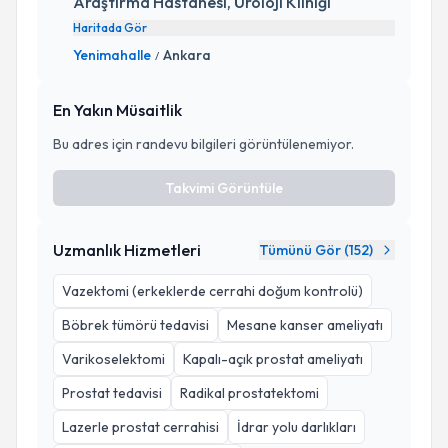
Araştırma Hastanesi, Üroloji Kliniği
Haritada Gör
Yenimahalle
Ankara
/
En Yakın Müsaitlik
Bu adres için randevu bilgileri görüntülenemiyor.
Takvimi Görüntüle
Uzmanlık Hizmetleri
Tümünü Gör (
152
)
Vazektomi (erkeklerde cerrahi doğum kontrolü)
Böbrek tümörü tedavisi
Mesane kanser ameliyatı
Varikoselektomi
Kapalı-açık prostat ameliyatı
Prostat tedavisi
Radikal prostatektomi
Lazerle prostat cerrahisi
İdrar yolu darlıkları