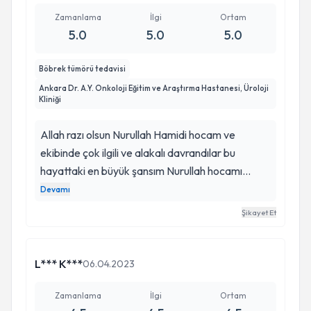
sağlıklı bir şekilde çocuklarima kavusturdugunuz
ömrüm boyunca duacinizim Nülüfer Pınarbaşı
Zamanlama
İlgi
Ortam
5.0
5.0
5.0
Böbrek tümörü tedavisi
Ankara Dr. A.Y. Onkoloji Eğitim ve Araştırma Hastanesi, Üroloji
Kliniği
Allah razı olsun Nurullah Hamidi hocam ve
ekibinde çok ilgili ve alakalı davrandılar bu
hayattaki en büyük şansım Nurullah hocamı
tanımak oldu Eşim NÜLÜFER Pınarbaşını
Devamı
sağlığına kavuşturarak beni ve çocuklarımı çok
Şikayet Et
mutlu ettiniz
L*** K***
06.04.2023
Zamanlama
İlgi
Ortam