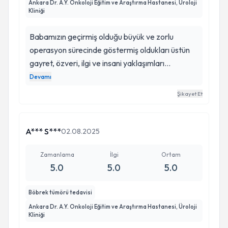
Ankara Dr. A.Y. Onkoloji Eğitim ve Araştırma Hastanesi, Üroloji
Kliniği
Babamızın geçirmiş olduğu büyük ve zorlu
operasyon sürecinde göstermiş oldukları üstün
gayret, özveri, ilgi ve insani yaklaşımları
nedeniyle Dr. Abdurrahman Yurtaslan Ankara
Devamı
Onkoloji Eğitim ve Araştırma Hastanesi Üroloji
Şikayet Et
Servisi'nde görev yapan tüm sağlık çalışanlarına
gönülden teşekkür ederiz. Özellikle Prof. Dr.
Nurullah Hamidi, Op. Dr. Mehmet Duvarcı, Üroloji
A*** S***
02.08.2025
Doktoru Dr. Emrah Çağlar ve Anestezi Doktoru
Büşra Çağlar'a; babamızın ameliyat öncesinden
Zamanlama
İlgi
Ortam
5.0
5.0
5.0
başlayarak operasyon ve sonrasındaki tedavi
sürecine kadar göstermiş oldukları titizlik, bilgi,
Böbrek tümörü tedavisi
tecrübe ve yakın ilgileri için ayrıca teşekkür
Ankara Dr. A.Y. Onkoloji Eğitim ve Araştırma Hastanesi, Üroloji
etmek isteriz. Ayrıca Üroloji yatış servisinde
Kliniği
görev yapan tüm hemşirelere de özellikle