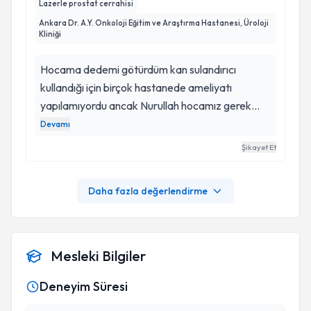
Lazerle prostat cerrahisi
Ankara Dr. A.Y. Onkoloji Eğitim ve Araştırma Hastanesi, Üroloji
Kliniği
Hocama dedemi götürdüm kan sulandırıcı
kullandığı için birçok hastanede ameliyatı
yapılamıyordu ancak Nurullah hocamız gerek
tedavi gerek ameliyat sonrası dönemde hep
Devamı
yanımızda oldu ve lazerle kapalı yöntemle
Şikayet Et
prostat ameliyatımızı yaptı kendisine çok
teşekkür ederiz muhteşem bir doktor
Daha fazla değerlendirme
Mesleki Bilgiler
Deneyim Süresi