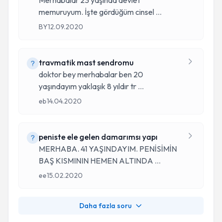
Merhabalar 23 yaşında devlet
memuruyum. İşte gördüğüm cinsel
...
BY
12.09.2020
travmatik mast sendromu
doktor bey merhabalar ben 20
yaşındayım yaklaşık 8 yıldır tr
...
eb
14.04.2020
peniste ele gelen damarımsı yapı
MERHABA. 41 YAŞINDAYIM. PENİSİMİN
BAŞ KISMININ HEMEN ALTINDA
...
ee
15.02.2020
Daha fazla soru