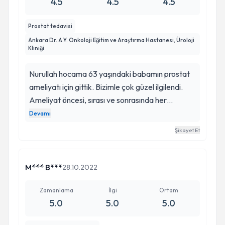
4.5
4.5
4.5
Prostat tedavisi
Ankara Dr. A.Y. Onkoloji Eğitim ve Araştırma Hastanesi, Üroloji
Kliniği
Nurullah hocama 63 yaşındaki babamın prostat
ameliyatı için gittik. Bizimle çok güzel ilgilendi.
Ameliyat öncesi, sırası ve sonrasında her
aşamada gayet anlaşılabilir şekilde ve açıklayıcı
Devamı
bilgiler verdi. Ameliyat sırasındaki özverisi
Şikayet Et
sayesinde, ameliyat sonrasında babam herhangi
bir olumsuzluk yaşamadı. Şu anda babam eski
sağlığına kavuştu. Hayat kalitesi normale döndü.
M*** B***
28.10.2022
Allah razı olsun kendisinden. Güleryüzlü, tatlı dilli
böyle bir doktor tanıdığımız için ailecek çok
Zamanlama
İlgi
Ortam
5.0
5.0
5.0
mutluyuz.