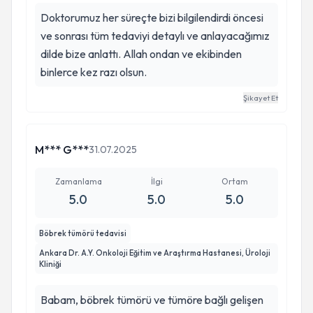
teşekkür etmek istiyoruz. Babamızın hastanede
Doktorumuz her süreçte bizi bilgilendirdi öncesi
kaldığı süre boyunca kendisiyle yakından
ve sonrası tüm tedaviyi detaylı ve anlayacağımız
ilgilenmeleri, ihtiyaçlarına zamanında cevap
dilde bize anlattı. Allah ondan ve ekibinden
vermeleri, güler yüzlü ve sabırlı yaklaşımları
binlerce kez razı olsun.
bizleri son derece memnun etmiştir. Sağlık
Şikayet Et
hizmetinin yalnızca ameliyattan ibaret
olmadığını, iyileşme sürecinde hemşirelerin ve
diğer sağlık çalışanlarının emeklerinin de ne
M*** G***
31.07.2025
kadar kıymetli olduğunu bizzat deneyimledik.
Başta Prof. Dr. Nurullah Hamidi, Op. Dr. Mehmet
Zamanlama
İlgi
Ortam
Duvarcı, Dr. Emrah Çağlar ve Anestezi Doktoru
5.0
5.0
5.0
Büşra Çağlar olmak üzere; ameliyatta ve tedavi
sürecinde emeği geçen tüm hekimlere,
Böbrek tümörü tedavisi
hemşirelere, ameliyathane personeline ve diğer
Ankara Dr. A.Y. Onkoloji Eğitim ve Araştırma Hastanesi, Üroloji
sağlık çalışanlarına ailemiz adına içten
Kliniği
teşekkürlerimizi sunuyoruz.
Babam, böbrek tümörü ve tümöre bağlı gelişen