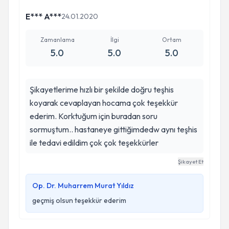
E*** A***
24.01.2020
Zamanlama
İlgi
Ortam
5.0
5.0
5.0
Şikayetlerime hızlı bir şekilde doğru teşhis
koyarak cevaplayan hocama çok teşekkür
ederim. Korktuğum için buradan soru
sormuştum.. hastaneye gittiğimdedw aynı teşhis
ile tedavi edildim çok çok teşekkürler
Şikayet Et
Op. Dr. Muharrem Murat Yıldız
geçmiş olsun teşekkür ederim