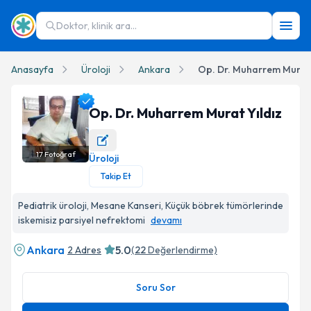
Doktor, klinik ara...
Anasayfa
Üroloji
Ankara
Op. Dr. Muharrem Murat 
Op. Dr. Muharrem Murat Yıldız
17
Fotoğraf
Üroloji
Op. Dr. Muharrem Murat Yıldız Profil Fotoğrafı
Takip Et
Pediatrik üroloji, Mesane Kanseri, Küçük böbrek tümörlerinde
iskemisiz parsiyel nefrektomi
devamı
Ankara
5.0
2 Adres
(
22
Değerlendirme)
Soru Sor