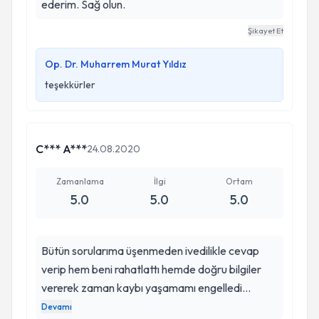
ederim. Sağ olun.
Şikayet Et
Op. Dr. Muharrem Murat Yıldız
teşekkürler
C*** A***
24.08.2020
Zamanlama
İlgi
Ortam
5.0
5.0
5.0
Bütün sorularıma üşenmeden ivedilikle cevap
verip hem beni rahatlattı hemde doğru bilgiler
vererek zaman kaybı yaşamamı engelledi
hocam. Bunları hiç bir maddi ve manevi yardım
Devamı