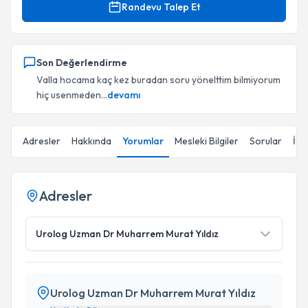
Randevu Talep Et
Son Değerlendirme
Valla hocama kaç kez buradan soru yönelttim bilmiyorum
hiç usenmeden...
devamı
Adresler
Hakkında
Yorumlar
Mesleki Bilgiler
Sorular
İçe
Adresler
Urolog Uzman Dr Muharrem Murat Yıldız
Urolog Uzman Dr Muharrem Murat Yıldız