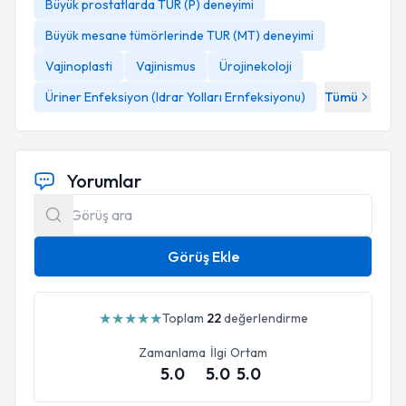
Büyük prostatlarda TUR (P) deneyimi
Büyük mesane tümörlerinde TUR (MT) deneyimi
Vajinoplasti
Vajinismus
Ürojinekoloji
Üriner Enfeksiyon (Idrar Yolları Ernfeksiyonu)
Tümü
Yorumlar
Görüş Ekle
★
★
★
★
★
Toplam
22
değerlendirme
Zamanlama
İlgi
Ortam
5.0
5.0
5.0