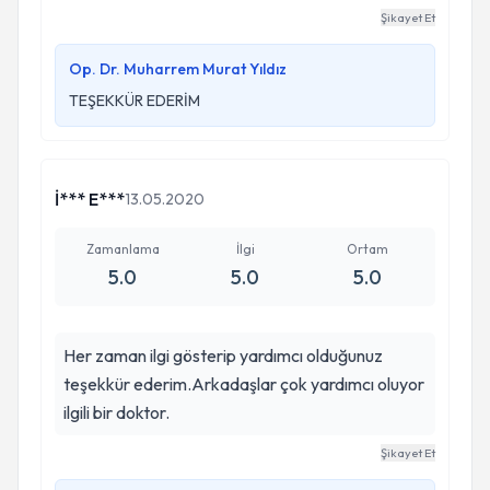
beklemeden yaptı. ATATÜRK'ÜN BENİ TÜRK
Şikayet Et
HEKİMLERİNE EMANET EDİN LAFININ
HAKKINI VEREN HOCAM ALLAH SİZDEN
Op. Dr. Muharrem Murat Yıldız
RAZI OLSUN.
TEŞEKKÜR EDERİM
İ*** E***
13.05.2020
Zamanlama
İlgi
Ortam
5.0
5.0
5.0
Her zaman ilgi gösterip yardımcı olduğunuz
teşekkür ederim.Arkadaşlar çok yardımcı oluyor
ilgili bir doktor.
Şikayet Et