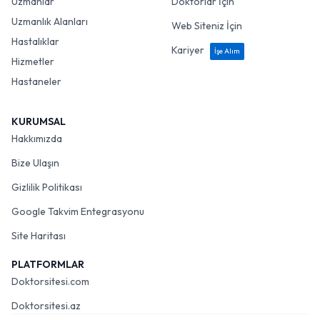
Uzmanlar
Doktorlar İçin
Uzmanlık Alanları
Web Siteniz İçin
Hastalıklar
Kariyer
İşe Alım
Hizmetler
Hastaneler
KURUMSAL
Hakkımızda
Bize Ulaşın
Gizlilik Politikası
Google Takvim Entegrasyonu
Site Haritası
PLATFORMLAR
Doktorsitesi.com
Doktorsitesi.az