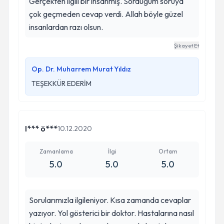
Gerçekten ilgili bir insanmış. Sorduğum soruya
çok geçmeden cevap verdi. Allah böyle güzel
insanlardan razı olsun.
Şikayet Et
Op. Dr. Muharrem Murat Yıldız
TEŞEKKÜR EDERİM
I*** ö***
10.12.2020
Zamanlama
İlgi
Ortam
5.0
5.0
5.0
Sorularımızla ilgileniyor. Kısa zamanda cevaplar
yazıyor. Yol gösterici bir doktor. Hastalarına nasıl