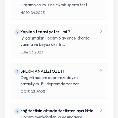
ulaşamıyorum izine cikmis sperm test
...
HG
10.04.2023
Yapılan tedavi yeterli mi ?
İyi çalışmalar Hocam 6 ay önce idrarda
yanma ve beyaz akıntı
...
ad
14.03.2023
SPERM ANALİZİ ÖZETİ
Degerli hocam depremzedeyim
hatayliyim. Bu depremde zar zor
...
OO
13.03.2023
sağ testisin altında testisten ayrı kitle
Hocam merhabalar, 21 yaşındayım