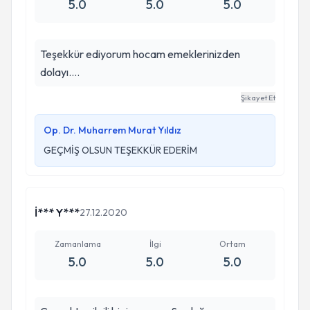
5.0
5.0
5.0
Teşekkür ediyorum hocam emeklerinizden
dolayı....
Şikayet Et
Op. Dr. Muharrem Murat Yıldız
GEÇMİŞ OLSUN TEŞEKKÜR EDERİM
İ*** Y***
27.12.2020
Zamanlama
İlgi
Ortam
5.0
5.0
5.0