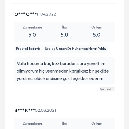
O*** O***
11.04.2022
Zamanlama
İlgi
Ortam
5.0
5.0
5.0
Prostat tedavisi
Urolog Uzman Dr Muharrem Murat Yıldız
Valla hocama kaç kez buradan soru yönelttim
bilmiyorum hiç usenmeden karşılıksız bir şekilde
yardımcı oldu kendisine çok teşekkür ederim
Şikayet Et
B*** K***
02.03.2021
Zamanlama
İlgi
Ortam