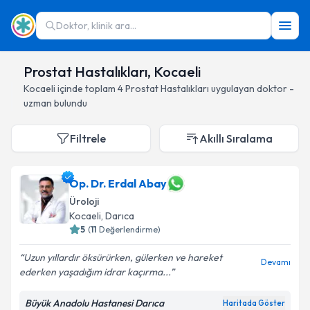
Doktor, klinik ara...
Prostat Hastalıkları, Kocaeli
Kocaeli
içinde toplam
4
Prostat Hastalıkları
uygulayan doktor -
uzman bulundu
Filtrele
Akıllı Sıralama
Op. Dr. Erdal Abay
Üroloji
Kocaeli
, Darıca
5
(
11
Değerlendirme)
Uzun yıllardır öksürürken, gülerken ve hareket
Devamı
ederken yaşadığım idrar kaçırma...
Büyük Anadolu Hastanesi Darıca
Haritada Göster