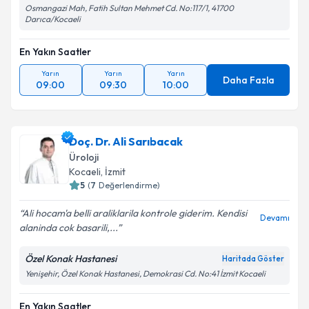
Osmangazi Mah, Fatih Sultan Mehmet Cd. No:117/1, 41700
Darıca/Kocaeli
En Yakın Saatler
Yarın
Yarın
Yarın
Daha Fazla
09:00
09:30
10:00
Doç. Dr. Ali Sarıbacak
Üroloji
Kocaeli
, İzmit
5
(
7
Değerlendirme)
Ali hocam'a belli araliklarila kontrole giderim. Kendisi
Devamı
alaninda cok basarili,...
Özel Konak Hastanesi
Haritada Göster
Yenişehir, Özel Konak Hastanesi, Demokrasi Cd. No:41 İzmit Kocaeli
En Yakın Saatler