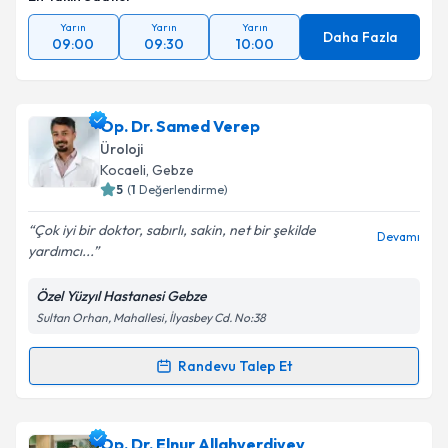
Yarın
Yarın
Yarın
Daha Fazla
09:00
09:30
10:00
Op. Dr. Samed Verep
Üroloji
Kocaeli
, Gebze
5
(
1
Değerlendirme)
Çok iyi bir doktor, sabırlı, sakin, net bir şekilde
Devamı
yardımcı...
Özel Yüzyıl Hastanesi Gebze
Sultan Orhan, Mahallesi, İlyasbey Cd. No:38
Randevu Talep Et
Randevu Takvimi Talebi
Op. Dr. Samed Verep
için randevu takvimi talebi
Op. Dr. Elnur Allahverdiyev