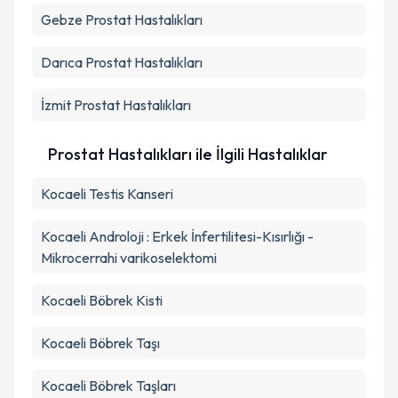
Gebze
Prostat Hastalıkları
Kişisel verilerimin işlenmesine ilişkin
Aydınlatma
Metni
'ni okudum ve kişisel verilerimin belirtilen
kapsamda işlenmesini kabul ediyorum.
Darıca
Prostat Hastalıkları
İzmit
Prostat Hastalıkları
Takvim Talebini Gönder
Prostat Hastalıkları ile İlgili Hastalıklar
Kocaeli Testis Kanseri
Kocaeli Androloji : Erkek İnfertilitesi-Kısırlığı -
Mikrocerrahi varikoselektomi
Kocaeli Böbrek Kisti
Kocaeli Böbrek Taşı
Kocaeli Böbrek Taşları