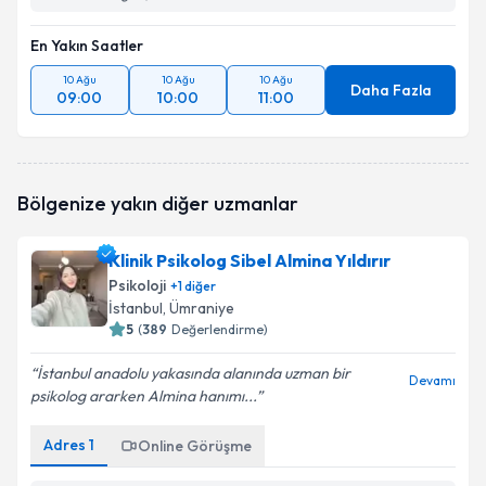
En Yakın Saatler
10 Ağu
10 Ağu
10 Ağu
Daha Fazla
09:00
10:00
11:00
Bölgenize yakın diğer uzmanlar
Klinik Psikolog Sibel Almina Yıldırır
Psikoloji
+
1
diğer
İstanbul
, Ümraniye
5
(
389
Değerlendirme)
İstanbul anadolu yakasında alanında uzman bir
Devamı
psikolog ararken Almina hanımı...
Adres
1
Online Görüşme