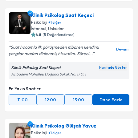
Klinik Psikolog Suat Keçeci
Psikoloji
+
1
diğer
İstanbul
, Üsküdar
4.8
(
5
Değerlendirme)
Suat hocamla ilk görüşmeden itibaren kendimi
Devamı
yargılanmadan dinlenmiş hissettim. Süreci...
Klinik Psikolog Suat Keçeci
Haritada Göster
Acıbadem Mahallesi Doğancı Sokak No: 17 D: 1
En Yakın Saatler
11:00
12:00
13:00
Daha Fazla
Klinik Psikolog Gülşah Yavuz
Psikoloji
+
1
diğer