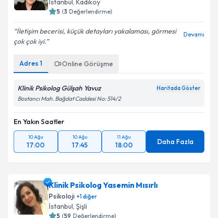
İstanbul
, Kadıköy
5
(
3
Değerlendirme)
İletişim becerisi, küçük detayları yakalaması, görmesi
Devamı
çok çok iyi.
Adres
1
Online Görüşme
Klinik Psikolog Gülşah Yavuz
Haritada Göster
Bostancı Mah. Bağdat Caddesi No: 514/2
En Yakın Saatler
10 Ağu
10 Ağu
11 Ağu
Daha Fazla
17:00
17:45
18:00
Klinik Psikolog Yasemin Mısırlı
Psikoloji
+
1
diğer
İstanbul
, Şişli
5
(
59
Değerlendirme)