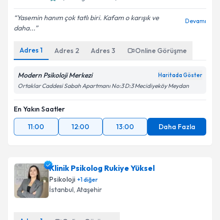
Yasemin hanım çok tatlı biri. Kafam o karışık ve
Devamı
daha...
Adres
1
Adres
2
Adres
3
Online Görüşme
Modern Psikoloji Merkezi
Haritada Göster
Ortaklar Caddesi Sabah Apartmanı No:3 D:3 Mecidiyeköy Meydan
En Yakın Saatler
11:00
12:00
13:00
Daha Fazla
Klinik Psikolog Rukiye Yüksel
Psikoloji
+
1
diğer
İstanbul
, Ataşehir