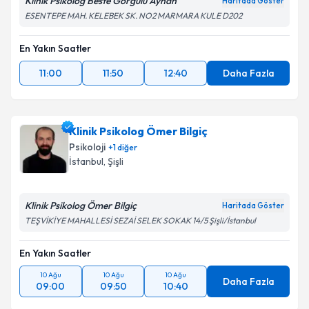
Klinik Psikolog Beste Görgülü Ayhan
Haritada Göster
ESENTEPE MAH. KELEBEK SK. NO2 MARMARA KULE D202
En Yakın Saatler
11:00
11:50
12:40
Daha Fazla
Klinik Psikolog Ömer Bilgiç
Psikoloji
+
1
diğer
İstanbul
, Şişli
Klinik Psikolog Ömer Bilgiç
Haritada Göster
TEŞVİKİYE MAHALLESİ SEZAİ SELEK SOKAK 14/5 Şişli/İstanbul
En Yakın Saatler
10 Ağu
10 Ağu
10 Ağu
Daha Fazla
09:00
09:50
10:40