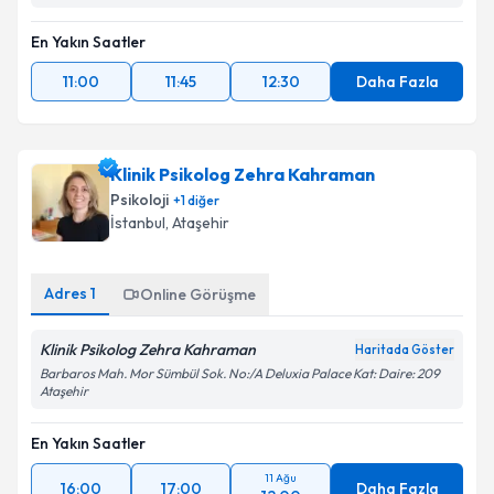
En Yakın Saatler
11:00
11:45
12:30
Daha Fazla
Klinik Psikolog Zehra Kahraman
Psikoloji
+
1
diğer
İstanbul
, Ataşehir
Adres
1
Online Görüşme
Klinik Psikolog Zehra Kahraman
Haritada Göster
Barbaros Mah. Mor Sümbül Sok. No:/A Deluxia Palace Kat: Daire: 209
Ataşehir
En Yakın Saatler
11 Ağu
16:00
17:00
Daha Fazla