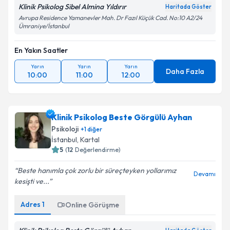
Klinik Psikolog Sibel Almina Yıldırır
Haritada Göster
Avrupa Residence Yamanevler Mah. Dr Fazıl Küçük Cad. No:10 A2/24
Ümraniye/İstanbul
En Yakın Saatler
Yarın
Yarın
Yarın
Daha Fazla
10:00
11:00
12:00
Klinik Psikolog Beste Görgülü Ayhan
Psikoloji
+
1
diğer
İstanbul
, Kartal
5
(
12
Değerlendirme)
Beste hanımla çok zorlu bir süreçteyken yollarımız
Devamı
kesişti ve...
Adres
1
Online Görüşme