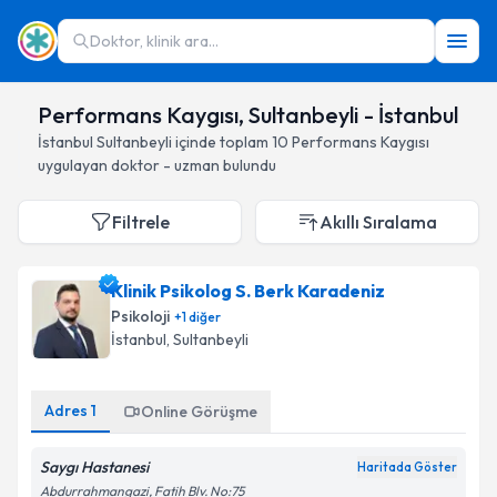
Doktor, klinik ara...
Performans Kaygısı, Sultanbeyli - İstanbul
İstanbul
Sultanbeyli
içinde toplam
10
Performans Kaygısı
uygulayan doktor - uzman bulundu
Filtrele
Akıllı Sıralama
Klinik Psikolog S. Berk Karadeniz
Psikoloji
+
1
diğer
İstanbul
, Sultanbeyli
Adres
1
Online Görüşme
Saygı Hastanesi
Haritada Göster
Abdurrahmangazi, Fatih Blv. No:75