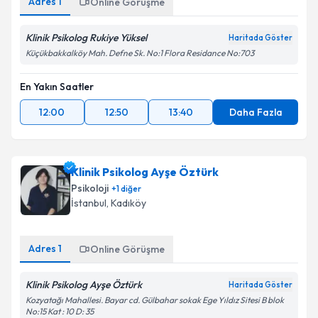
Adres
1
Online Görüşme
Klinik Psikolog Rukiye Yüksel
Haritada Göster
Küçükbakkalköy Mah. Defne Sk. No:1 Flora Residance No:703
En Yakın Saatler
12:00
12:50
13:40
Daha Fazla
Klinik Psikolog Ayşe Öztürk
Psikoloji
+
1
diğer
İstanbul
, Kadıköy
Adres
1
Online Görüşme
Klinik Psikolog Ayşe Öztürk
Haritada Göster
Kozyatağı Mahallesi. Bayar cd. Gülbahar sokak Ege Yıldız Sitesi B blok
No:15 Kat : 10 D: 35